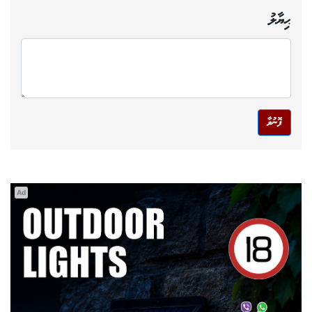
ޙިޔާލު
ފޮނުވާ
Ad