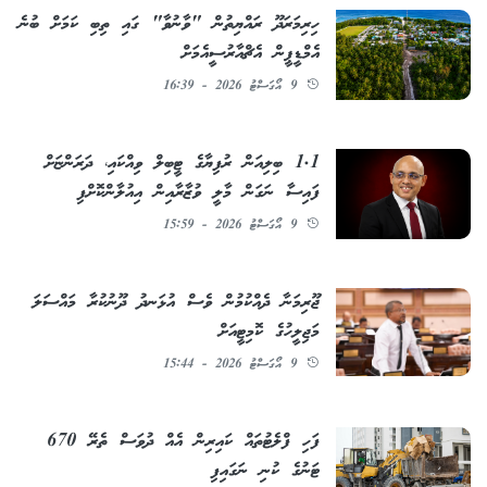
ހިރިމަރަދޫ ރައްޔިތުން "ވާނުވާ" ގައި ތިބި ކަމަށް ބުނެ
އެމްޑީޕީން އެޗްއާރުސީއެމަށް
9 އޯގަސްޓު 2026 - 16:39
1.1 ބިލިއަން ރުފިޔާގެ ޓީބިލް ވިއްކައި، ދަރަންޏަށް
ފައިސާ ނަގަން މާލީ ވުޒާރާއިން އިއުލާންކޮށްފި
9 އޯގަސްޓު 2026 - 15:59
ޖޫރިމަނާ ދެއްކުމުން ވެސް އުޅަނދު ދޫނުކުރާ މައްސަލަ
މަޖިލީހުގެ ކޮމިޓީއަށް
9 އޯގަސްޓު 2026 - 15:44
ފަހި ފްލެޓުތައް ކައިރިން އެއް ދުވަސް ތެރޭ 670
ޓަނުގެ ކުނި ނަގައިފި