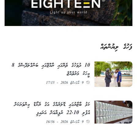
ފަހުގެ ލިޔުންތައް
10 ދުވަހުގެ ތެރޭގައި ރާއްޖޭގައި ބަންގްލަދޭޝްގެ 8
މީހަކު މަރުވެއްޖެ
9 އޯގަސްޓު 2026 - 17:15
ކަޅު ބާޒާރުގައި ޑޮލަރެއްގެ އަގު ރެކޯޑް މިންވަރަކަށް
އުފުލި 22.10 ރުފިޔާއަށް އަރައިފި
9 އޯގަސްޓު 2026 - 16:56