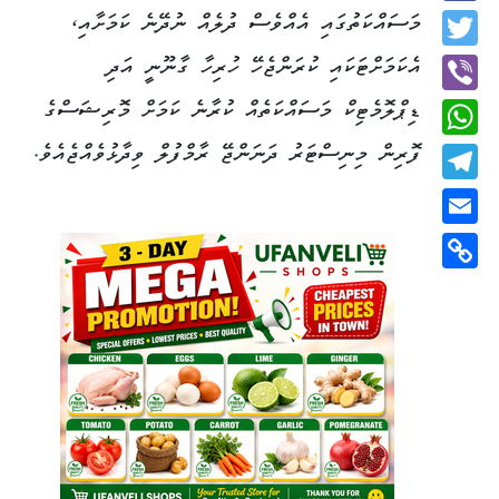
Facebook
މަސައްކަތުގައި އެއްވެސް ދުލެއް ނުދޭނެ ކަމަށާއި،
Twitter
އެކަމަށްޓަކައި ކުރަންޖެހޭ ހުރިހާ ގާނޫނީ އަދި
ޑިޕްލޮމެޓިކް މަސައްކަތެއް ކުރާނެ ކަމަށް މޮރިޝަސްގެ
Viber
ފޮރިން މިނިސްޓަރު ދަނަންޖޭ ރާމްފުލް ވިދާޅުވެއްޖެއެވެ.
WhatsApp
Telegram
Email
Copy
Link