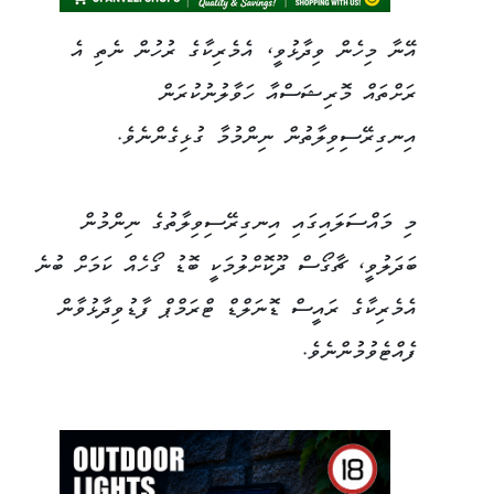
އޭނާ މިހެން ވިދާޅުވީ، އެމެރިކާގެ ރުހުން ނެތި އެ
ރަށްތައް މޮރިޝަސްއާ ހަވާލުނުކުރަން
އިނގިރޭސިވިލާތުން ނިންމުމާ ގުޅިގެންނެވެ.
މި މައްސަލައިގައި އިނގިރޭސިވިލާތުގެ ނިންމުން
ބަދަލުވީ، ޗާގޯސް ދޫކޮށްލުމަކީ ބޮޑު ގޯހެއް ކަމަށް ބުނެ
އެމެރިކާގެ ރައީސް ޑޮނަލްޑް ޓްރަމްޕް ފާޑުވިދާޅުވާން
ފެއްޓެވުމުންނެވެ.