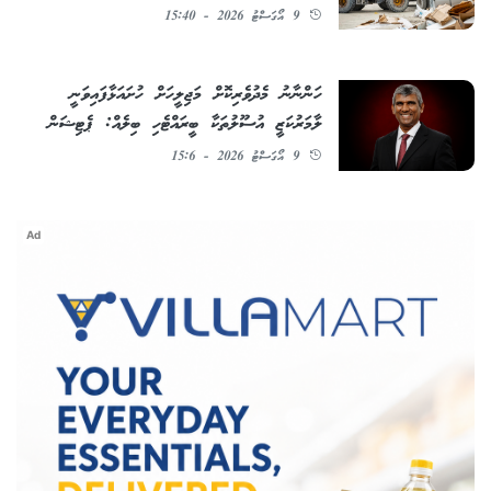
9 އޯގަސްޓު 2026 - 15:40
ހަންނާނު މެދުވެރިކޮށް މަޖިލީހަށް ހުށައަޅާފައިވަނީ
ލާމަރުކަޒީ އުސޫލުތަކާ ބީރައްޓެހި ބިލެއް: ޕެޓިޝަން
9 އޯގަސްޓު 2026 - 15:6
Ad