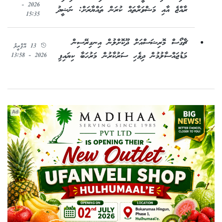
2026 -
ރާއްޖެ އާއި މަޝްވަރާތައް ކުރަން ތައްޔާރަށް: ނަޝީދު
15:35
ޗާގޯސް މޮރިޝަސްއަށް ދޫކޮށްލުން އިނގިރޭސިން
13 އޭޕްރީލު
މަޑުޖައްސާލުމުން ދިވެހި ސަރުކާރުން މަރުހަބާ ކިޔައިފި
2026 - 13:58
Ad