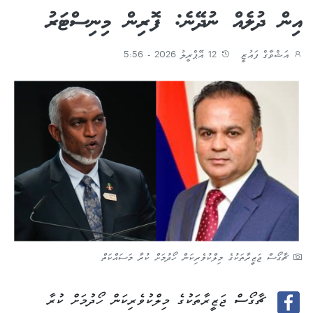
އިން ދުލެއް ނުދޭނެ: ފޮރިން މިނިސްޓަރު
އަޝްވާގް ފައުޒީ
12 އޭޕްރީލު 2026 - 5:56
ޗާގޯސް ޖަޒީރާތަކުގެ މިލްކުވެރިކަން ހޯދުމަށް ކުރާ މަސައްކަތް
ޗާގޯސް ޖަޒީރާތަކުގެ މިލްކުވެރިކަން ހޯދުމަށް ކުރާ