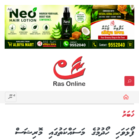
Ad
މެނޫ
ޚަބަރު
ފޯޅަވަހި ހޯދުމުގެ މަސައްކަތުގައި މޮރިޝަސް