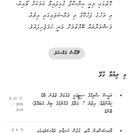
ގޮތުގައި މިއީ އިންސާފާ ގުޅިފައިވާ ކަމަކަށް ވާއިރު،
މި މަހުގެ ފަހުކޮޅު މި މައްސަލައިގައި އިތުރު
މަޝްވަރާތައް ބޭއްވުމަށް ވަނީ ހަމަޖެހިފައެވެ.
ޗާގޯސް މައްސަލަ
މި ލިޔުމާ ގުޅޭ
ރައީސް ޞާލިޙްގެ ސިޓީއަކީ ޤައުމަށް ވެވުނު ބޮޑު
25 މޭ
ޚިޔާނާތެއް، އިތުރު 7 އަތޮޅު ގެއްލުމުގެ ބިރު އެބައޮތް:
2026 -
8:34
ބޮންޑެ
މޮރިޝަސްއިން އޮތީ، ގުޅުން ކަނޑާލި މަައްސަލައިގައި
9 މޭ