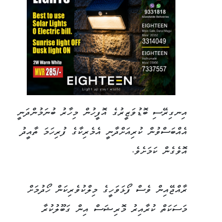
އިނގިރޭސި ބޮޑުވަޒީރުގެ އޮފީހުން މިހާރު ބުނަމުންދަނީ
އެއްބަސްވުން ކުރިއަށްދާނީ އެމެރިކާގެ ފުރިހަމަ ތާއީދު
އޮވެގެން ކަމަށެވެ.
ރާއްޖޭއިން ވެސް ފޯޅަވަހީގެ މިލްކުވެރިކަން ހޯދުމަށް
މަސަކަތް ކުރާއިރު މޮރިޝަސް އިން ގަބޫލުކުރާ