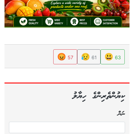
😡
😥
😃
57
61
63
ކިޔުންތެރިންގެ ހިޔާލު
ނަން