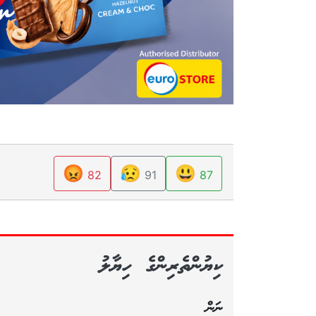
😡
😥
😃
82
91
87
ކިޔުންތެރިންގެ ހިޔާލު
ނަން