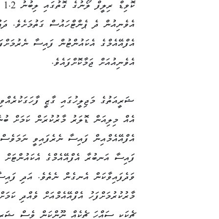
ކޮ
އެވެނިއުން ދެ ޕެންޓްހައުސް ގަތުމަށެވެ. ދައު
އެފްއޭއެމްގެ އެކައުންޓުން ފައިސާ ނެރުމަށްފ
އެވެނިއުއަށް ޖަމާކޮށްފައެވެ.
ޝަރީއަތުގެ މަޖިލީހުގައި ގާޒީ ފާހަގަކުރެއްވި
އެއް މިލިއަން ޑޮލަރު މާރުކުރަން ކަމަށް ބުނ
އެފްއޭއެމްއިން ފައިސާ ނެރެފައިވީ ނަމަވެސް
ފައިސާ އަނބުރާ އެފްއޭއެމްގެ އެކައުންޓަށް
ވަދެފައިވާކަން އެނގެން ނެތެވެ. އަދި ފައިސ
މާރުކުރުމަށްފަހު އެފްއޭއެމްއަށް ވެއްދި ކަމަށ
ޗެކަކީ ސައްހަ ޗެކެއް ނޫންކަން ވެސް ޝަރީއ