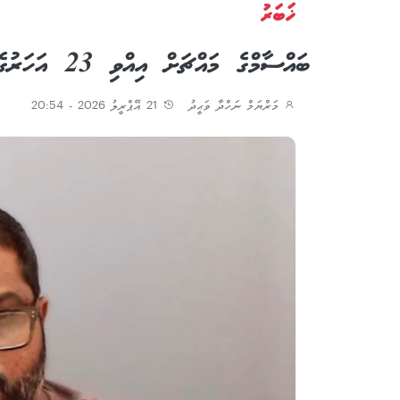
ޚަބަރު
ބައްސާމްގެ މައްޗަށް އިއްވި 23 އަހަރުގެ ޖަލު ހުކުމް ހައިކޯޓުގައި އިސްތިއުނާފުކޮށްފި
މަރްޔަމް ނަހްދާ ވަޙީދު
21 އޭޕްރީލު 2026 - 20:54