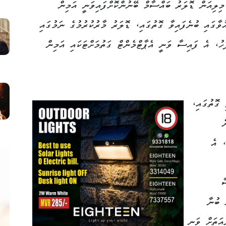
ވިޑް ރިލީފް ލޯނުގެ ގޮތުގައި ލިބުނު 1.2 މިލިއަން ޑޮލަރު ބައްސާމް ބޭނުންކޮށްފައިވަނީ އަމިން
ވާގައި ބުނެފައިވާ ގޮތުގައި، ޑޮލަރު މާރުކުރުމުގެ ނަމުގައި
ަހު، އެ ފައިސާ ވަނީ އެޕާޓްމެންޓް ގަތުމަށްޓަކައި އަމިން
 ގޮތުގައި،
ެ
، އެ
ާ
ް ބުނާ
ަތަށް ވަނީ