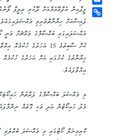
ފީފާއިން އެފްއޭއެމްއަށް ދޫކުރި ރިލީފް ލޯނުގެ
Email
ފައިސާއަށް ޚިޔާނާތްތެރިވި މައްސަލައިގައެވެ.
Copy
Link
މައްސަލައިގައި ބައްސާމްގެ މައްޗަށް މަނީ ލޯ
ކުށް ސާބިތުވެ 15 އަހަރުގެ ހުކުމެއް އި
ޚިޔާނާތުގެ ކުށުގައި އަށް އަހަރުގެ ހުކުމެއް 
އިއްވާފައެވެ.
މި މައްސަލަ ބައްސާމްގެ ފަރާތުން ހައިކޯޓަށް
މެދު ހައިކޯޓުން އަދި ވަކި ގޮތެއް ނިންމާފައެ
ކްރިމިނަލް ކޯޓުގައި މި މައްސަލަ ބެއްލެވި ގާ