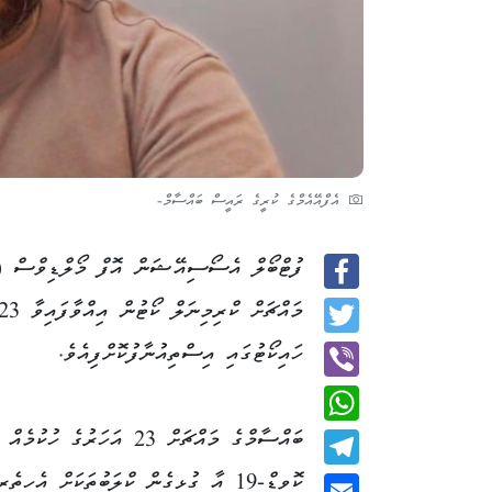
އެފްއޭއެމްގެ ކުރީގެ ރައީސް ބައްސާމް-
ފުޓްބޯލް އެސޯސިއޭޝަން އޮފް މޯލްޑިވްސް (އ
Facebook
Twitter
ހައިކޯޓުގައި އިސްތިއުނާފުކޮށްފިއެވެ.
Viber
ބައްސާމްގެ މައްޗަށް 23 އަހަރުގެ ހުކު
WhatsApp
ކޮވިޑް-19 އާ ގުޅިގެން ކްލަބުތަކަށް އެހީތެރ
Telegram