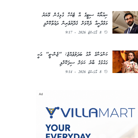
ނިއުޔޯކް ސިޓީގެ އާ ޓެކުހާ ގުޅިގެން މޭޔަރު
މަމްދާނީއާ ދެކޮޅަށް ގެދޮރުވެރިން ދައުވާކޮށްފި
8 އޯގަސްޓު 2026 - 9:17
ކަންގަނާގެ ރާގު ބަދަލުވެއްޖެ: "ޖެން-ޒީ" އަކީ
ގައުމުގެ ބާރު ކަމަށް ސިފަކޮށްފި
8 އޯގަސްޓު 2026 - 9:14
Ad