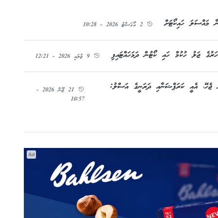
ާ މައްސަލަ ހައިކޯޓަށް
2 އޯގަސްޓު 2026 - 10:28
9 ޖުލައި 2026 - 12:21
ް ޖެހޭ، އެއީ ކަރަޕްޝަނާއި ދަރަނީގެ އަސްލު:
21 ޖޫން 2026 -
10:57
Ad