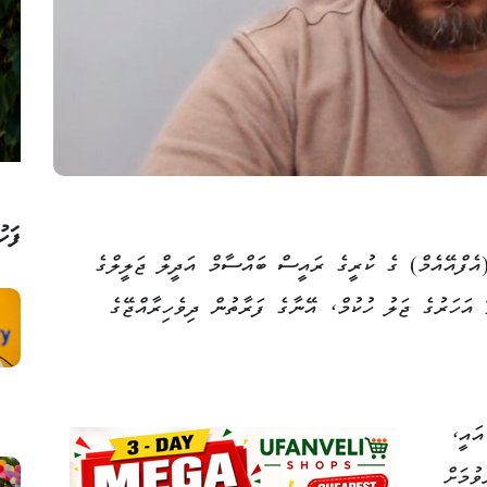
ފަހު
ެފްއޭއެމް) ގެ ކުރީގެ ރައީސް ބައްސާމް އަދީލް ޖަލީލްގެ
މައްޗަށް ކްރިމިނަލް ކޯޓުން އިއްވާފައިވާ 23 އަހަރުގެ ޖަލު ހުކުމް، އޭނާގެ ފަރާތުން ދިވެހިރާއްޖޭގެ
މެއް އައީ،
ިވުމަށް