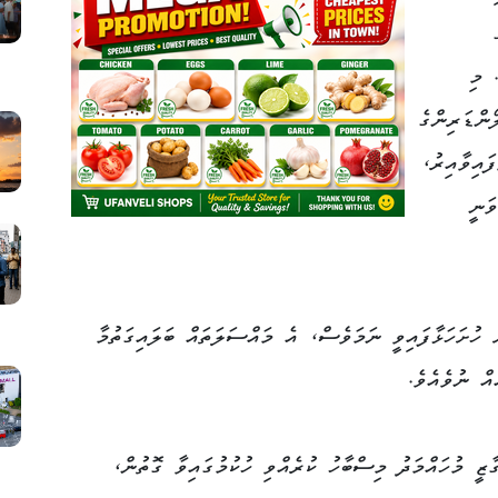
 މި
ންޑަރިންގެ
އްވާފައިވާއިރު،
ވަނީ
 ހުށަހަޅާފައިވީ ނަމަވެސް، އެ މައްސަލަތައް ބަލައިގަތުމާ
އް ނުވެއެވެ.
ޒީ މުހައްމަދު މިސްބާހު ކުރެއްވި ހުކުމުގައިވާ ގޮތުން،