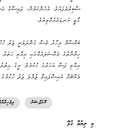
ސާބިތުވެފައެވެ. އެހެންކަމުން، ފައިސާގެ އަސ
ގާޒީ ކަނޑައެޅުއްވިއެވެ.
ބައްސާމް މިހާރު ވެސް ގެންދަވަނީ ޖަލު ހުކުމ
ޚިޔާނާތުގެ މައްސަލައެއްގައި އިއްވި ހަތަރު އ
މައްޗަށް އައިސްފައިވާ ޖުމްލަ ޖަލު ހުކުމުގެ މުއްދަތު މިހާރު ވ
ކޮރަޕްޝަން
ދިވެހިރާއްޖ
މި ލިޔުމާ ގުޅޭ