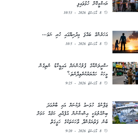
ރަސްމީކޮށް ހުޅުވައިފި
8 އޯގަސްޓު 2026 - 10:53
އަހަރެންގެ ބައްޕަ މިދުނިޔޭގައި ހުރި ނަމަ...
8 އޯގަސްޓު 2026 - 10:5
ސްރީލަންކާގެ ފުލުހުންނަށް އައިޑީކާޑު ނެތިގެން
މީހަކު ހައްޔަރުކުރެވިދާނެތަ؟
8 އޯގަސްޓު 2026 - 9:25
ޖަޕާނުގެ ހުޅަނގު ދެކުނަށް އައި ބާރުގަދަ
ބިންހެލުމަކީ އިންސާނުން އުފެއްދި ކަމެއް ކަމަށް
ބުނެ ފަތުރަމުންދާ ވާހަކަތަކުގެ ހަގީގަތް
8 އޯގަސްޓު 2026 - 9:20