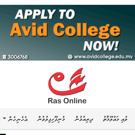
ލުއި މަޢުލޫމާތު
ދިރިއުޅުން
މުނިފޫހިފިލުވުން
އެހެނިހެން