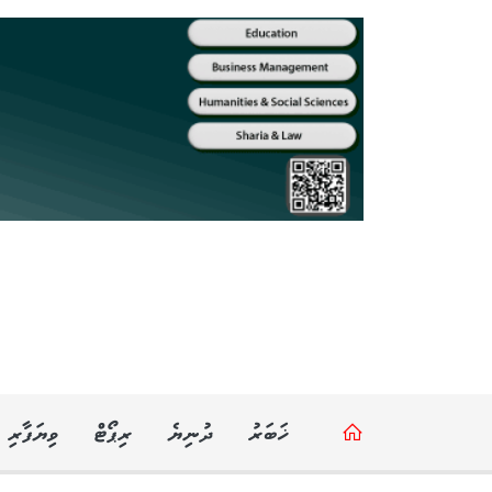
ޚަބަރު
ދުނިޔެ
ރިޕޯޓް
ވިޔަފާރި