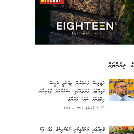
ގެ ލިޔުންތައް
މަޖިލިސް މެންބަރުން ތިއްބެވީ ރައީސް
މުއިއްޒުގެ މުށުތެރޭގައި، ސަރުކާރަށް ފާޑުކިޔާނެ
ހިތްވަރެއް ނެތް: ފައްޔާޒް
8 އޯގަސްޓު 2026 - 11:3
ވެލިދޫގައި ތަރައްޤީކުރި ކުޑަކުދިންގެ އައު ޕާކު