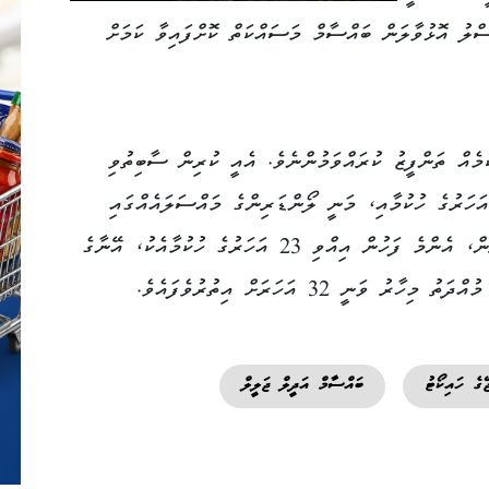
ްލު އޮޅުވާލަން ބައްސާމް މަސައްކަތް ކޮށްފައިވާ ކަމަށް
ެއް ތަންފީޒު ކުރައްވަމުންނެވެ. އެއީ ކުރިން ސާބިތުވި
ަހަރުގެ ހުކުމާއި، މަނީ ލޯންޑަރިންގެ މައްސަލައެއްގައި
އިއްވި ފަސް އަހަރުގެ ހުކުމެވެ. މީގެ އިތުރުން، އެންމެ ފަހުން އިއްވި 23 އަހަރުގެ ހުކުމާއެކު، އޭނާގެ
ަނީ 32 އަހަރަށް އިތުރުވެފައެވެ.
ޭގެ ހައިކޯޓު
ބައްސާމް އަދީލް ޖަލީލް