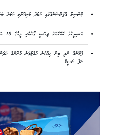
ޓޮންސިލް އޮޕަރޭޝަނެއްގައި ކުޑަދޫ ބުރިކޮށްލި ކަމަށް ބުނ
އަނބިމީހާގެ ކޮއްކޮއަށް ޖިންސީ ގޯނާކުރި މީހާގެ 18 އަހަރުގެ ޖަލު ހުކުމް ހައި ކޯޓުން ދަމަހައްޓައިފި
ޕްލޭނެއް ނެތި ބިން ހިއްކުން ހުއްޓުވަން ގާނޫނެއް ހަދަނ
ނަފާ ނަސީމް