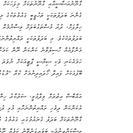
ގާނޫނުއަސާސީއާއި ގާނޫނުތަކަށް މިފަހަކަށް 
ގެންނަ ބަދަލުތަކަކީ ތަހުޒީބީ ގައުމުތަކުގެ މ
ހިލާފަށް، ދުރު މުސްތަގުބަލަށް ވިސްނުމެއް 
ބަދަލުތަކެކެވެ. މި ބަދަލުތަކަކީ ރައްޔިތުންނަށ
މަންފާއެއް ހާސިލުވާނެ ކަންކަން ނޫން ކަމަށާ
ހަމައެކަނި ވަކި ސިޔާސީ ޕާޓީއަކަށް ނުވަތަ ވ
ބޭފުޅަކަށް ފައިދާ ހޯދައިދިނުމަށް ކުރާ "މުޑު
އައްބާސް އިތުރަށް ވިދާޅުވީ، ސަރުކާރު ހިންގ
އެކަންކަން ދިވެހި ރައްޔިތުންނަށާއި މުޅި ދު
ގާނޫނުތަކަށް ބަދަލު ގެނައުމުގައި ގައުމުގެ 
އިސްކަންދިނުމަކީ ބަލައިގަނެވޭނެ ކަމެއް ނޫން