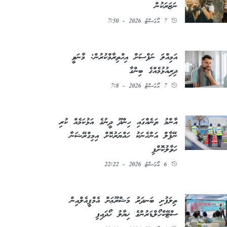
ނަޒަރަކުން
7 އޯގަސްޓު 2026 - 7:50
އަމިއްލަ ނަފްސަށް އިޙްތިރާމްކުރުން: މާނަވީ
ދިރިއުޅުމެއްގެ ބިންގާ
7 އޯގަސްޓު 2026 - 7:8
އާންމު ތަނެއްގައި ހިންދޫ ދީނުގެ އަޅުކަމެއް ކުރި
ނޭޕާލް އަންހެނަކު ހައްޔަރުކޮށް އިމިގްރޭޝަނާ
ހަވާލުކޮށްފި
6 އޯގަސްޓު 2026 - 22:22
ތިލަފުށި ބަނދަރު މަޝްރޫޢަށް އެމްޕީއެލްއިން
ސްޓޭކްހޯލްޑަރުންގެ ޚިޔާލު ހޯދައިފި