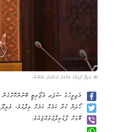
ވެލިދޫ ދާއިރާގެ މެމްބަރު މުހައްމަދު އައްބާސް-
މަޖިލީހުގެ ސުޕަރ މެޖޯރިޓީ ބޭނުންކޮށްގެން ގ
Facebook
ހޯދަން ކުރާ ކަމެއް ކަމަށް ވިދާޅުވެ، ވެލިދޫ
Twitter
ބޮޑަށް ފާޑުވިދާޅުވެއްޖެއެވެ.
Viber