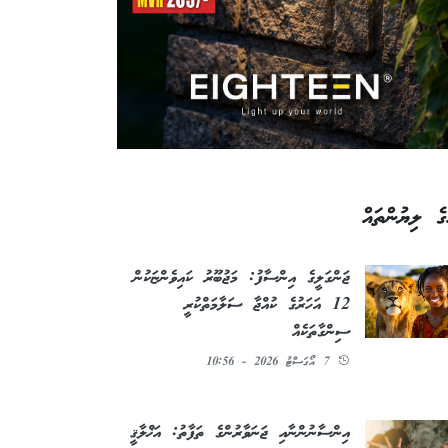
ގެ ލިޔުންތައް
ޖަންގަލީގެ އިންސާފު: މަޖުބޫރު ކައިވެންޏަކުން
12 އަހަރުގެ ކުއްޖާ ސަލާމަތްކުރީ
ސިންގާތަކެއް
7 އޯގަސްޓު 2026 - 10:56
އިންސާނުންނާއި ޖަނަވާރުންގެ ތަފާތު: އަޚްލާޤީ