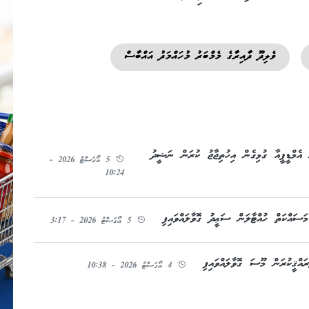
ވެލިދޫ ދާއިރާގެ މެމްބަރު މުހައްމަދު އައްބާސް
އެމްޑީޕީއާ ގުޅިގެން އިހުތިޖާޖު ކުރަން ނަޝީދު
5 އޯގަސްޓު 2026 -
10:24
ަސައްކަތް ހުއްޓާލަން ސަޢީދު ގޮވާލައްވައިފި
5 އޯގަސްޓު 2026 - 3:17
އްޤީކުރަން މޫސަ ގޮވާލައްވައިފި
4 އޯގަސްޓު 2026 - 10:38