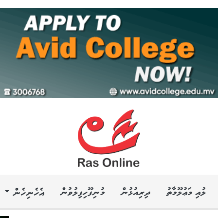
ލުއި މަޢުލޫމާތު
ދިރިއުޅުން
މުނިފޫހިފިލުވުން
އެހެނިހެން