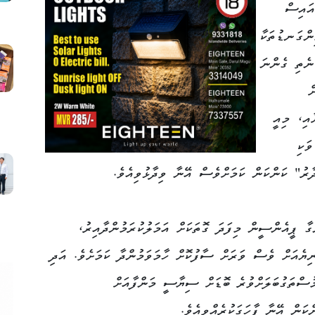
އައިސް
ިންގަނޑުތަކާ
ނެތި ގެންނަ
ް
އި، މިއީ
ަކި
ދާރު" ކަންކަން ކަމަށްވެސް އޭނާ ވިދާޅުވިއެވެ.
ާ ޕީއެންސީން މިފަދަ ގޮތަކަށް އަމަލުކުރަމުންދާއިރު،
ނިޔެއަށް ވެސް ވަރަށް ސާފުކޮށް ހާމަވަމުންދާ ކަމަށެވެ. އަދި
މުސްތަގުބަލަށްވުރެ ބޮޑަށް ސިޔާސީ މަންފާއަށް
ކަން އޭނާ ފާހަގަކުރެއްވިއެވެ.