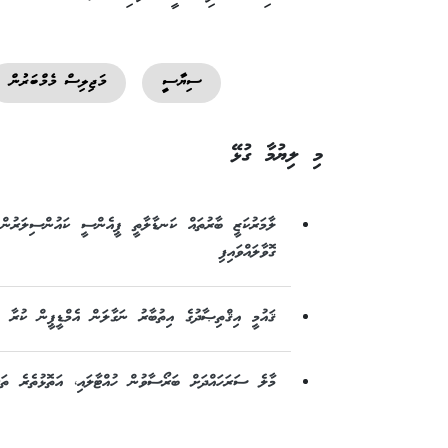
ސިޔާސީ
މަޖިލިސް މެމްބަރުން
މި ލިޔުމާ ގުޅޭ
ލާމަރުކަޒީ ބާރުތައް ކަނޑާލާތީ ޕީއެންސީ ކައުންސިލަރުން 
ގޮވާލައްވައިފި
ޤައުމީ އިޤްތިޞާދުގެ އިތުބާރު ނަގާލަން އެމްޑީޕީން ކުރާ މ
މާލެ ސަރަހައްދަށް ބަރޯސާވުން ހުއްޓާލައި، އަތޮޅުތެރެ ތަރަ