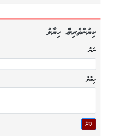
ކިޔުންތެރިންގެ ހިޔާލު
ނަން
ޙިޔާލު
ފޮނުވާ