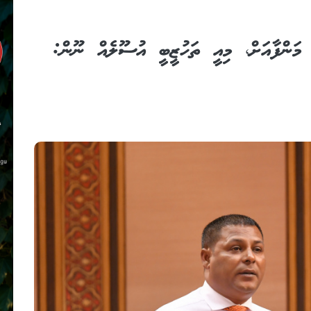
ގެ މަންފާއަށް، މިއީ ތަހުޒީބީ އުސޫލެއް ނޫން: