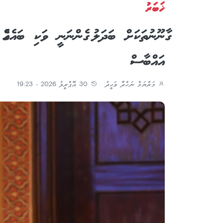
ޚަބަރު
ގާނޫނުތަކަށް ބަދަލު ގެންނަނީ ވަކި ބައެއް
އައްބާސް
މަރްޔަމް ނަހްދާ ވަޙީދު
30 އޭޕްރީލު 2026 - 19:23