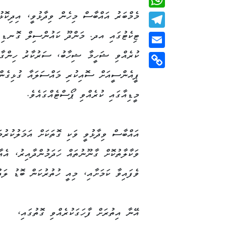
މެމްބަރު އައްބާސް މިހެން ވިދާޅުވީ، އިދިކޮޅު
WhatsApp
ޓިކެޓުގައި އދ. މަންދޫ ކައުންސިލް ގޮނޑި ކ
Telegram
ކުރެއްވި ޝަހީމާ ޝިހާބު، ސަރުކާރު ހިންގާ
Email
ޕީއެންސީއަށް ސޮއިކުރި މައްސަލައާ ގުޅިގެ
Copy
Link
މީޑިއާގައި ކުރެއްވި ޕޯސްޓެއްގައެވެ.
އައްބާސް ވިދާޅުވީ ވަކި ގޮތަކަށް އަމަލުކުރުމަ
ވަކާލާތުކޮށް ގާނޫނުތައް ހަދަމުންދާއިރު، އެއ
ވެފައިވާ ކަމަށާއި، މިއީ ހުތުރުކަން ބޮޑު ލަދު
އޭނާ އިތުރަށް ފާހަގަކުރެއްވި ގޮތުގައި،