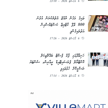
6 އޯގަސްޓު 2026 - 22:10
ވައިގެ މަގުން ރާއްޖެ އެތެރެކުރަން އުޅުނު
800 ވޭޕް ކާޓްރިޖް ކަސްޓަމްސްއިން
އަތުލައިގެންފި
6 އޯގަސްޓު 2026 - 17:26
ހަނިމާދޫގައި ޕާމް ޕެސްޓް ބައޮލޮޖިކަލް
ކޮންޓްރޯލް ޕެރަސައިޓޮއިޑް ރީއާރިންގ ސެންޓަރު
ރަސްމީކޮށް ހުޅުވައިފި
6 އޯގަސްޓު 2026 - 17:14
Ad