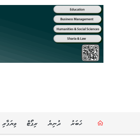
ޚަބަރު
ދުނިޔެ
ރިޕޯޓް
ވިޔަފާރި