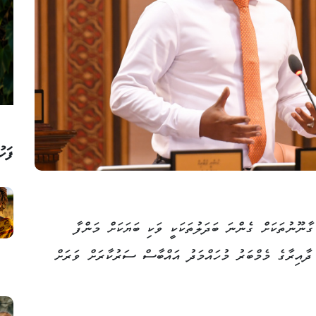
ފަހު
ާނޫނުތަކަށް ގެންނަ ބަދަލުތަކަކީ ވަކި ބަޔަކަށް މަންފާ
 ދާއިރާގެ މެމްބަރު މުހައްމަދު އައްބާސް ސަރުކާރަށް ވަރަށް