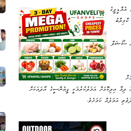
 އެމްޑީޕީގެ
ާމިޔާބު
ން ސޯޝަލް
ށް
ާ ދިމާ އިދިކޮޅަށް އަމަލުކުރުމަކީ ޕީއެންސީގެ އާދައަކަށް
ވެތި އަމަލެއް ކަމަށެވެ.