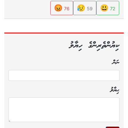
😡
😥
😃
76
59
72
ކިޔުންތެރިންގެ ހިޔާލު
ނަން
ޙިޔާލު