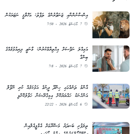
އިންސާނުންނާއި ޖަނަވާރުންގެ ތަފާތު: އަޚްލާޤީ ނަޒަރަކުން
7 އޯގަސްޓު 2026 - 7:50
އަމިއްލަ ނަފްސަށް އިޙްތިރާމްކުރުން: މާނަވީ ދިރިއުޅުމެއްގެ
ބިންގާ
7 އޯގަސްޓު 2026 - 7:8
އާންމު ތަނެއްގައި ހިންދޫ ދީނުގެ އަޅުކަމެއް ކުރި ނޭޕާލް
އަންހެނަކު ހައްޔަރުކޮށް އިމިގްރޭޝަނާ ހަވާލުކޮށްފި
6 އޯގަސްޓު 2026 - 22:22
ތިލަފުށި ބަނދަރު މަޝްރޫޢަށް އެމްޕީއެލްއިން