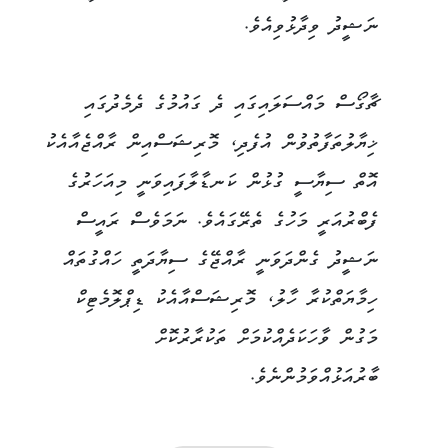
ނަޝީދު ވިދާޅުވިއެވެ.
​ޗާގޯސް މައްސަލައިގައި ދެ ގައުމުގެ ދެމެދުގައި
ޚިޔާލުތަފާތުވުން އުފެދި، މޮރިޝަސްއިން ރާއްޖެއާއެކު
އޮތް ސިޔާސީ ގުޅުން ކަނޑާލާފައިވަނީ މިއަހަރުގެ
ފެބްރުއަރީ މަހުގެ ތެރޭގައެވެ. ނަމަވެސް ރައީސް
ނަޝީދު ގެންދަވަނީ ރާއްޖޭގެ ސިޔާދަތީ ހައްގުތައް
ހިމާޔަތްކުރާ ހާލު، މޮރިޝަސްއާއެކު ޑިޕްލޮމެޓިކް
މަގުން ވާހަކަދެއްކުމަށް ތަކުރާރުކޮށް
ބާރުއަޅުއްވަމުންނެވެ.