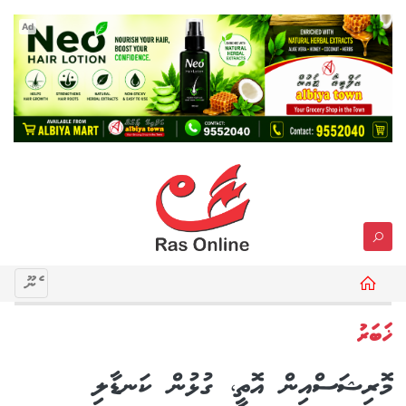
Ad
މެނޫ
ޚަބަރު
މޮރިޝަސްއިން އޮތީ، ގުޅުން ކަނޑާލި