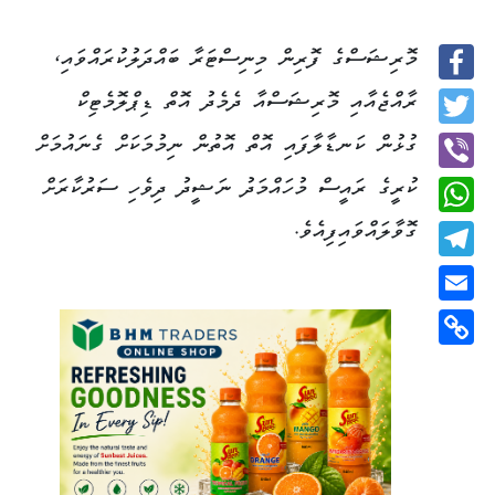
މޮރިޝަސްގެ ފޮރިން މިނިސްޓަރާ ބައްދަލުކުރައްވައި،
Facebook
ރާއްޖެއާއި މޮރިޝަސްއާ ދެމެދު އޮތް ޑިޕްލޮމެޓިކް
Twitter
ގުޅުން ކަނޑާލާފައި އޮތް އޮތުން ނިމުމަކަށް ގެނައުމަށް
ކުރީގެ ރައީސް މުހައްމަދު ނަޝީދު ދިވެހި ސަރުކާރަށް
Viber
ގޮވާލައްވައިފިއެވެ.
WhatsApp
Telegram
Email
Copy
Link