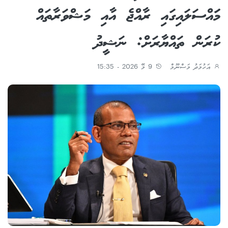
މަައްސަލައިގައި ރާއްޖެ އާއި މަޝްވަރާތައް
ކުރަން ތައްޔާރަށް: ނަޝީދު
އަހުމަދު މަސްނޫމް
9 މޭ 2026 - 15:35