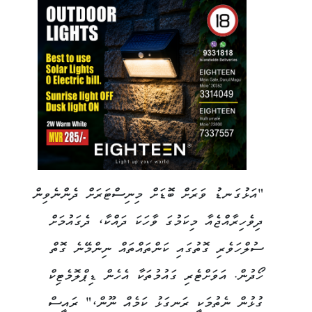
​"އަޅުގަނޑު ވަރަށް ބޮޑަށް މިނިސްޓަރަށް ދެންނެވިން
ދިވެހިރާއްޖެއާ މިކަމުގަ ވާހަކަ ދައްކާ، ދެގައުމަށް
ސުލްހަވެރި ގޮތުގައި ކަންތައްތައް ނިންމޭނެ ގޮތް
ހޯދުން. އަވަށްޓެރި ގައުމުތަކާ އެހެން ޑިޕްލޮމެޓިކް
ގުޅުން ނެތުމަކީ ރަނގަޅު ކަމެއް ނޫން،" ރައީސް