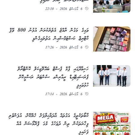
ސްޓޭކްހޯލްޑަރުންގެ ޚިޔާލު ހޯދައިފި
6 އޯގަސްޓު 2026 - 22:10
ވައިގެ މަގުން ރާއްޖެ އެތެރެކުރަން އުޅުނު 800 ވޭޕް
ކާޓްރިޖް ކަސްޓަމްސްއިން އަތުލައިގެންފި
6 އޯގަސްޓު 2026 - 17:26
ހަނިމާދޫގައި ޕާމް ޕެސްޓް ބައޮލޮޖިކަލް ކޮންޓްރޯލް
ޕެރަސައިޓޮއިޑް ރީއާރިންގ ސެންޓަރު ރަސްމީކޮށް
ހުޅުވައިފި
6 އޯގަސްޓު 2026 - 17:14
ކާބޯތަކެތީގެ އަގުތައް އާދަޔާޚިލާފަށް ހެޔޮކޮށް، އުފަންވެލި
ފިހާރަތަކުން ތިން ދުވަހުގެ މެގަ ޕްރޮމޯޝަން އެއް
ފަށައިފި