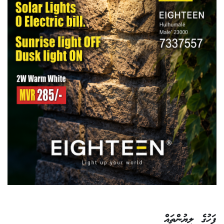
ފަހުގެ ލިޔުންތައް