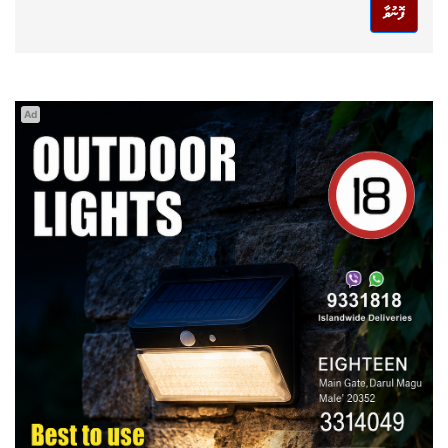
ފޮނުވާ
Ad