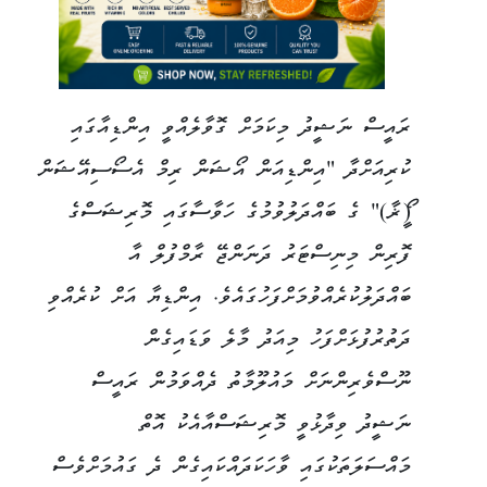
​ރައީސް ނަޝީދު މިކަމަށް ގޮވާލެއްވީ އިންޑިއާގައި
ކުރިއަށްދާ "އިންޑިއަން އޯޝަން ރިމް އެސޯސިއޭޝަން
(ީޯޜާ)" ގެ ބައްދަލުވުމުގެ ހަވާސާގައި މޮރިޝަސްގެ
ފޮރިން މިނިސްޓަރު ދަނަންޖޭ ރާމްފުލް އާ
ބައްދަލުކުރެއްވުމަށްފަހުގައެވެ. ​އިންޑިޔާ އަށް ކުރެއްވި
ދަތުރުފުޅަށްފަހު މިއަދު މާލެ ވަޑައިގެން
ނޫސްވެރިންނަށް މައުލޫމާތު ދެއްވަމުން ރައީސް
ނަޝީދު ވިދާޅުވީ މޮރިޝަސްއާއެކު އޮތް
މައްސަލަތަކުގައި ވާހަކަދައްކައިގެން ދެ ގައުމަށްވެސް