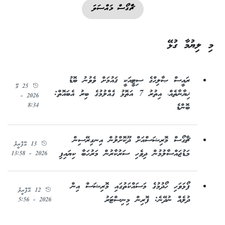
ޗާގޯސް މައްސަލަ
މި ލިޔުމާ ގުޅޭ
ރައީސް ޞާލިޙްގެ ސިޓީއަކީ ޤައުމަށް ވެވުނު ބޮޑު
25 މޭ
ޚިޔާނާތެއް، އިތުރު 7 އަތޮޅު ގެއްލުމުގެ ބިރު އެބައޮތް:
2026 -
8:34
ބޮންޑެ
ޗާގޯސް މޮރިޝަސްއަށް ދޫކޮށްލުން އިނގިރޭސިން
13 އޭޕްރީލު
މަޑުޖައްސާލުމުން ދިވެހި ސަރުކާރުން މަރުހަބާ ކިޔައިފި
2026 - 13:58
ފޯޅަވަހި ހޯދުމުގެ މަސައްކަތުގައި މޮރިޝަސް އިން
12 އޭޕްރީލު
ދުލެއް ނުދޭނެ: ފޮރިން މިނިސްޓަރު
2026 - 5:56