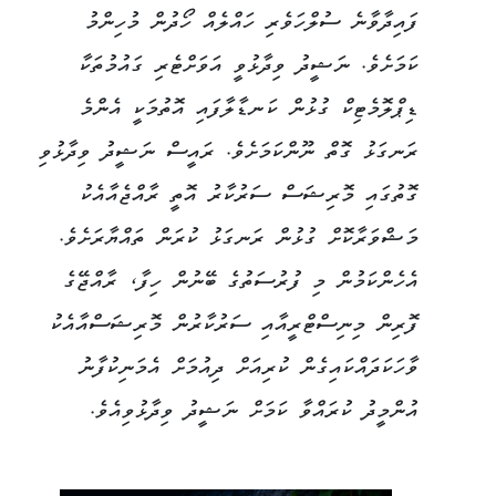
ފައިދާވާނެ ސުލްހަވެރި ހައްލެއް ހޯދުން މުހިންމު
ކަމަށެވެ. ނަޝީދު ވިދާޅުވީ އަވަށްޓެރި ގައުމުތަކާ
ޑިޕްލޮމެޓިކް ގުޅުން ކަނޑާލާފައި އޮތުމަކީ އެންމެ
ރަނގަޅު ގޮތް ނޫންކަމަށެވެ. ރައީސް ނަޝީދު ވިދާޅުވި
ގޮތުގައި މޮރިޝަސް ސަރުކާރު އޮތީ ރާއްޖެއާއެކު
މަޝްވަރާކޮށް ގުޅުން ރަނގަޅު ކުރަން ތައްޔާރަށެވެ.
އެހެންކަމުން މި ފުރުސަތުގެ ބޭނުން ހިފާ، ރާއްޖޭގެ
ފޮރިން މިނިސްޓްރީއާއި ސަރުކާރުން މޮރިޝަސްއާއެކު
ވާހަކަދައްކައިގެން ކުރިއަށް ދިއުމަށް އެމަނިކުފާނު
އުންމީދު ކުރައްވާ ކަމަށް ނަޝީދު ވިދާޅުވިއެވެ.