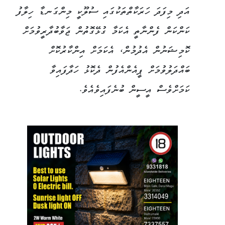
އަދި މިފަދަ ހަރަކާތްތަކުގައި ސުލޫކީ މިންގަނޑާ ހިލާފު
ކަންކަން ފެންނާތީ އެކަމާ ގުޅޭގޮތުން ޖަވާބުދާރީވުމަށް
ކޮމިޝަނުން އެދުމުން، އެކަމަށް އިންކާރުކޮށް
ބައްދަލުވުމަށް ޕީއެންއެފުން ދެކޮޅު ހަދާފައިވާ
ކަމަށްވެސް އީސީން ބުނެފައިވެއެވެ.