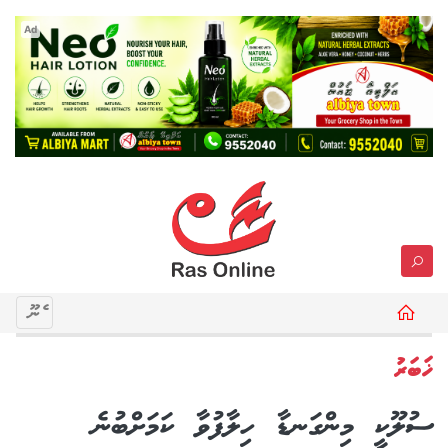
Ad
މެނޫ
ޚަބަރު
ސުލޫކީ މިންގަނޑާ ހިލާފުވާ ކަމަށްބުނެ