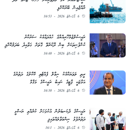
ރާއްޖެއިން ބޭރުކޮށްފި
6 އޯގަސްޓު 2026 - 16:53
ރައީސުލްޖުމްހޫރިއްޔާގެ ހުއްދައާއެކު ސަރުކާރު
ކުންފުނިތަކަށް ބިން ދޫކުރެވޭ ގޮތަށް ގަވާއިދު ބަދަލުކޮށްފި
6 އޯގަސްޓު 2026 - 16:40
ރީތި ލަވަޔަކާއެކު ނިމާލް ފެއްޓެވި ކޮކާލުގެ ދަތުރުގެ
އަމާޒަކީ ޕާޓީގެ ނައިބު ރައީސްގެ މަޤާމް
6 އޯގަސްޓު 2026 - 16:30
ރައީސްގެ ދެކަނބަލުން އުކުޅަހަށް ކުރެއްވި ރަސްމީ
ދަތުރުފުޅު ނިންމަވާލައްވައިފި
6 އޯގަސްޓު 2026 - 16:1