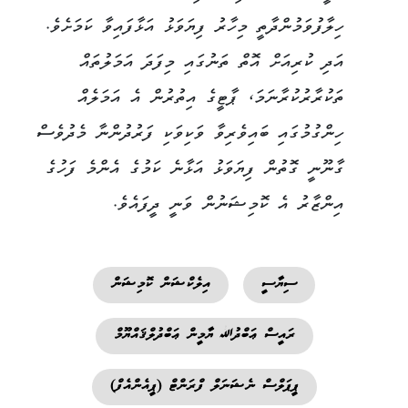
ހިލާފުވަމުންދާތީ މިހާރު ފިޔަވަޅު އަޅާފައިވާ ކަމަށެވެ.
އަދި ކުރިއަށް އޮތް ތަނުގައި މިފަދަ އަމަލުތައް
ތަކުރާރުކުރާނަމަ، ޕާޓީގެ އިތުރުން އެ އަމަލެއް
ހިންގުމުގައި ބައިވެރިވާ ވަކިވަކި ފަރުދުންނާ މެދުވެސް
ގާނޫނީ ގޮތުން ފިޔަވަޅު އަޅާނެ ކަމުގެ އެންމެ ފަހުގެ
އިންޒާރު އެ ކޮމިޝަނުން ވަނީ ދީފައެވެ.
ސިޔާސީ
އިލެކްޝަން ކޮމިޝަން
ރައީސް ޢަބްދުﷲ ޔާމީން ޢަބްދުލްޤައްޔޫމް
ޕީޕަލްސް ނެޝަނަލް ފްރަންޓް (ޕީއެންއެފް)