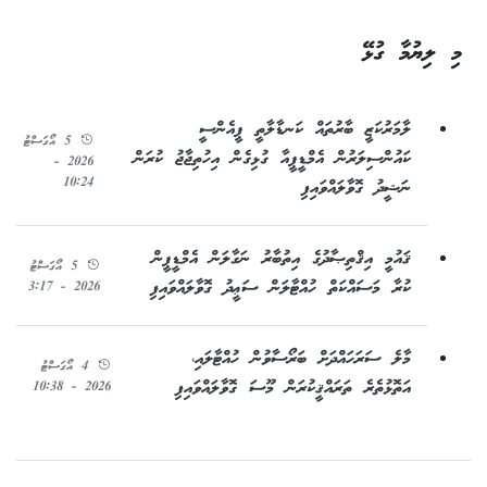
މި ލިޔުމާ ގުޅޭ
ލާމަރުކަޒީ ބާރުތައް ކަނޑާލާތީ ޕީއެންސީ
5 އޯގަސްޓު
ކައުންސިލަރުން އެމްޑީޕީއާ ގުޅިގެން އިހުތިޖާޖު ކުރަން
2026 -
10:24
ނަޝީދު ގޮވާލައްވައިފި
ޤައުމީ އިޤްތިޞާދުގެ އިތުބާރު ނަގާލަން އެމްޑީޕީން
5 އޯގަސްޓު
ކުރާ މަސައްކަތް ހުއްޓާލަން ސަޢީދު ގޮވާލައްވައިފި
2026 - 3:17
މާލެ ސަރަހައްދަށް ބަރޯސާވުން ހުއްޓާލައި،
4 އޯގަސްޓު
އަތޮޅުތެރެ ތަރައްޤީކުރަން މޫސަ ގޮވާލައްވައިފި
2026 - 10:38