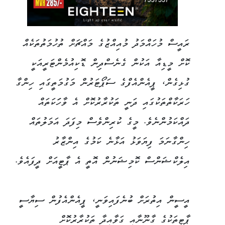
ރައީސް މުހައްމަދު މުއިއްޒުގެ މައްޗަށް ތުހުމަތުތަކެއް
ކޮށް މީޑިއާ އަކުން ގެނެސްދިން ޑޮކިއުމެންޓަރީއަކީ
ގުޅިގެން، ޕީއެންއެފްގެ ސަޕޯޓަރުން މަގުމަތީގައި ހިންގާ
ހަރަކާތްތަކުގައި ދަނީ ތަކުރާރުކޮށް އެ ވާހަަކަތައް
ދައްކަމުންނެވެ. މީގެ ކުރިންވެސް މިފަދަ އަމަލުތައް
ހިންގާނަމަ ފިޔަވަޅު އަޅާނެ ކަމުގެ އިންޒާރު
އިލެކްޝަންސް ކޮމިޝަނުން އޮތީ އެ ޕާޓީއަށް ދީފައެވެ.
އީސީން އިތުރަށް ބުނެފައިވަނީ، ޕީއެންއެފުން ސިޔާސީ
ޕާޓީތަކުގެ ގާނޫނާއި ގަވާއިދާ ތަކުރާރުކޮށް