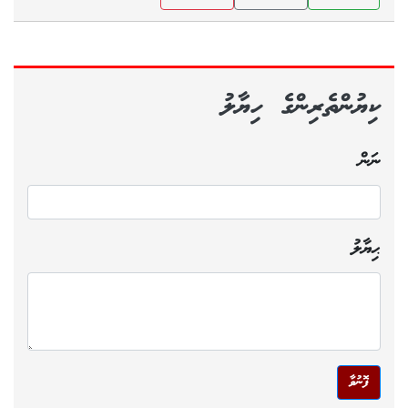
ކިޔުންތެރިންގެ ހިޔާލު
ނަން
ޙިޔާލު
ފޮނުވާ