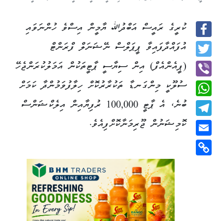
ކުރީގެ ރައީސް އަބްދުﷲ ޔާމީން އިސްވެ ހުންނަވައި
Facebook
އުފައްދާފައިވާ ޕީޕަލްސް ނޭޝަނަލް ފްރަންޓް
Twitter
(ޕީއެންއެފް) އިން ސިޔާސީ ޕާޓީތަކުން އަމަލުކުރަންޖެހޭ
ސުލޫކީ މިންގަނޑާ ތަކުރާރުކޮށް ހިލާފުވަމުންދާ ކަމަށް
Viber
ބުނެ، އެ ޕާޓީ 100,000 ރުފިޔާއިން އިލެކްޝަންސް
WhatsApp
ކޮމިޝަނުން ޖޫރިމަނާކޮށްފިއެވެ.
Telegram
Email
Copy
Link