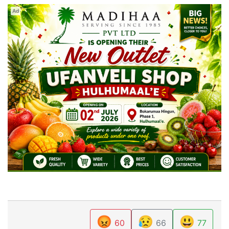
Ad
😡
😥
😃
60
66
77