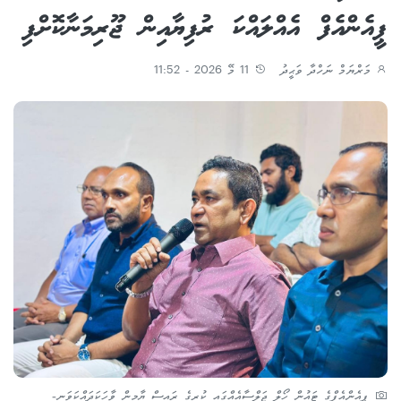
ޕީއެންއެފް އެއްލައްކަ ރުފިޔާއިން ޖޫރިމަނާކޮށްފި
މަރްޔަމް ނަހްދާ ވަޙީދު
11 މޭ 2026 - 11:52
ޕީއެންއެފްގެ ޓައުން ހޯލް ޖަލްސާއެއްގައި ކުރީގެ ރައީސް ޔާމީން ވާހަކަދައްކަވަނީ-