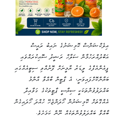
އިލެކްޝަންސް ކޮމިޝަނުގެ ނައިބު ރައީސް
އަބްދުއްރަހުމާން ސަލާހް ރަޝީދު ސޮއިކުރައްވައި
ޕީއެންއެފްގެ ލީޑަރު ޔާމީނަށް ފޮނުއްވި ސިޓީއެއްގައި
ބަޔާންކޮށްފައިވަނީ، އެ ޕާޓީން ބާއްވާ އާންމު
ބައްދަލުވުންތަކަކީ ސިޔާސީ ޕާޓީތަކުގެ ގަވާއިދާ
އެއްގޮތަށް ކޮމިޝަނުން ހޯދަންޖެހޭ ހުއްދަ ހޯދައިގެން
ބާއްވާ ބައްދަލުވުންތަކެއް ނޫން ކަމަށެވެ.