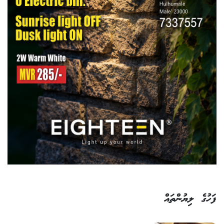
ފަހުގެ ލިޔުންތައް