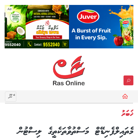
Ad
މެނޫ
ޚަބަރު
މެތައިލްފެނިޑޭޓް މަސްތުވާތަކެތީގެ ލިސްޓުން