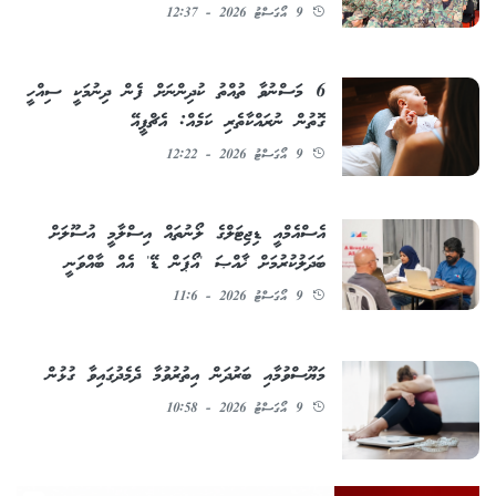
9 އޯގަސްޓު 2026 - 12:37
6 މަސްނުވާ ތުއްތު ކުދިންނަށް ފެން ދިނުމަކީ ސިއްހީ
ގޮތުން ނުރައްކާތެރި ކަމެއް: އެޗްޕީއޭ
9 އޯގަސްޓު 2026 - 12:22
އެސްއެމްއީ ޑިޖިޓަލްގެ ލޯނުތައް އިސްލާމީ އުސޫލަށް
ބަދަލުކުރުމަށް ޚާއްޞަ 'އޯޕަން ޑޭ' އެއް ބާއްވަނީ
9 އޯގަސްޓު 2026 - 11:6
މަޔޫސްވުމާއި ބަރުދަން އިތުރުވުމާ ދެމެދުގައިވާ ގުޅުން
9 އޯގަސްޓު 2026 - 10:58