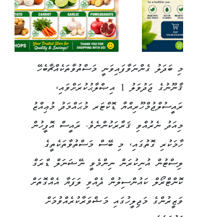
މި ބަދަލު ގެންނަވާފައިވަނީ މަސްތުވާތަކެއްޗާބެހޭ
ޤާނޫނުގެ ޖަދުވަލު 1 އިޞްލާޙުކުރަށްވައި،
ރައީސުލްޖުމްހޫރިއްޔާ ޑޮކްޓަރ މުޙައްމަދު މުޢިއްޒު
މިއަދު ނެރުއްވި ޤަރާރަކުންނެވެ. ރައީސް އޮފީހުން
ހާމަކުރި ގޮތުގައި، މި ބޭސް މަސްތުވާތަކެތީގެ
ލިސްޓުން އުނިކުރަން ނިންމެވީ ނޭޝަނަލް ޑްރަގް
ކޮންޓްރޯލް ކައުންސިލުން ދެއްވި ލަފަޔާ އެއްގޮތަށް
ވަޒީރުންގެ މަޖިލީހުގައި މަޝްވަރާކުރެއްވުމަށް