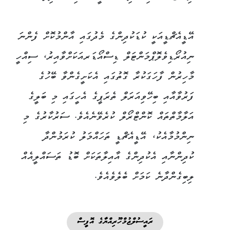
އޭޑީއެޗްޑީއަކީ ކުޑަކުދިންގެ މެދުގައި އާންމުކޮށް ފެންނަ
ނިއުރޯޑިވެލޮޕްމަންޓަލް ޑިސްއޯޑަރއަކަށްވާއިރު، ސިއްހީ
މާހިރުން ފާހަގަކުރާ ގޮތުގައި އެކަށީގެންވާ ބޭހުގެ
ފަރުވާއާއި ބިހޭވިއަރަލް ތެރަޕީގެ އެހީގައި މި ބަލީގެ
އަލާމާތްތައް ކޮންޓްރޯލް ކުރެވޭނެއެވެ. ސަރުކާރުގެ މި
ނިންމުމާއެކު، އޭޑީއެޗްޑީ ތަހައްމަލު ކުރަމުންދާ
ކުދިންނާއި އެކުދިންގެ އާއިލާތަކަށް ބޮޑު ތަސައްލީއެއް
ލިބިގެންދާނެ ކަމަށް ބެލެވެއެވެ.
ރައީސުލްޖުމްހޫރިއްޔާގެ އޮފީސް