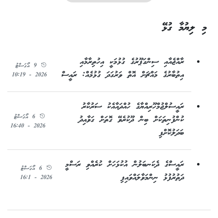
މި ލިޔުމާ ގުޅޭ
ރާއްޖެއާއި ސިންގަޕޫރުގެ ގުޅުމަކީ އިހުތިރާމާއި
9 އޯގަސްޓު
އިތުބާރުގެ މައްޗަށް އޮތް ވަރުގަދަ ގުޅުމެއް: ރައީސް
2026 - 10:19
ރައީސުލްޖުމްހޫރިއްޔާގެ ހުއްދައާއެކު ސަރުކާރު
6 އޯގަސްޓު
ކުންފުނިތަކަށް ބިން ދޫކުރެވޭ ގޮތަށް ގަވާއިދު
2026 - 16:40
ބަދަލުކޮށްފި
ރައީސްގެ ދެކަނބަލުން އުކުޅަހަށް ކުރެއްވި ރަސްމީ
6 އޯގަސްޓު
ދަތުރުފުޅު ނިންމަވާލައްވައިފި
2026 - 16:1