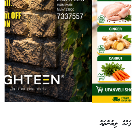
ފަހުގެ ލިޔުންތައް