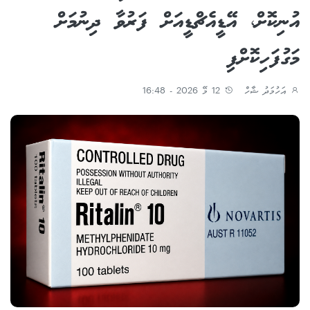
އުނިކޮށް، އޭޑީއެޗްޑީއަށް ފަރުވާ ދިނުމަށް
މަގުފަހިކޮށްފި
އަހުމަދު ޝާހް
12 މޭ 2026 - 16:48