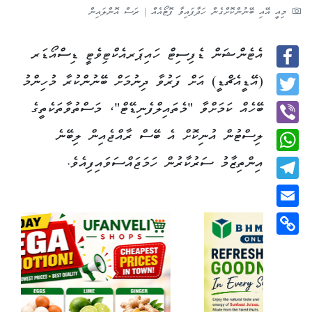
މިއީ އޭއި ބޭނުންކޮށްގެން ހަދާފައިވާ ފޮޓޯއެއް | ރަސް އޮންލައިން
އެޓެންޝަން ޑެފިސިޓް ހައިޕަރއެކްޓިވެޓީ ޑިސްއޯޑަރ
Facebook
(އޭޑީއެޗްޑީ) އަށް ފަރުވާ ދިނުމަށް ބޭނުންކުރާ މުހިންމު
Twitter
ބޭހެއް ކަމަށްވާ "މެތައިލްފެނިޑޭޓް"، މަސްތުވާތަކެތީގެ
ލިސްޓުން އުނިކޮށް އެ ބޭސް ރާއްޖެއިން ލިބޭނެ
Viber
އިންތިޒާމު ސަރުކާރުން ހަމަޖައްސަވައިފިއެވެ.
WhatsApp
Telegram
Email
Copy
Link