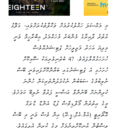
މި މައްސަލަ ހައްލުކުރުމަށް ވަކާލާތުކުރަށްވައި، ގަލޮޅު
އުތުރު ދާއިރާގެ މެންބަރު މުހައްމަދު އިބްރާހީމް ވަނީ
މިދިޔަ އަހަރު މަޖިލީހަށް ޕެޓިޝަނެއްވެސް
ހުށަހަޅުއްވާފައެވެ. 47 ބެލެނިވެރިއަކު ސޮއިކޮށް
ހުށަހެޅި އެ ޕެޓިޝަނުގައި ބަޔާންކޮށްފައިވަނީ ބޭސް
ނުލިބުމުގެ ސަބަބުން ނުކުޅެދުންތެރިކަން ހުންނަ
ކުދިންނަށް ބޭނުންވާ އަސާސީ ފަރުވާ ނުލިބޭ ކަމަށެވެ.
މީގެ އިތުރުން މޯލްޑިވްސް ފުޑް އެންޑް ޑްރަގް
އޮތޯރިޓީ (އެމް.އެފް.ޑީ.އޭ) އިން ވެސް ވަނީ މި ބޭސް
ލިސްޓުން އުނިކޮށްދިނުމަށް މީގެ ކުރިން އެދިފައެވެ.