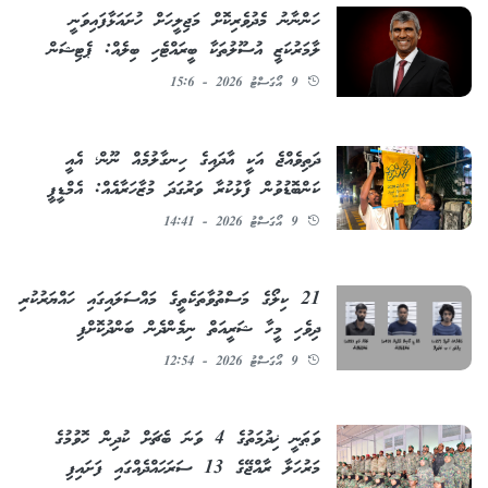
ހަންނާނު މެދުވެރިކޮށް މަޖިލީހަށް ހުށައަޅާފައިވަނީ
ލާމަރުކަޒީ އުސޫލުތަކާ ބީރައްޓެހި ބިލެއް: ޕެޓިޝަން
9 އޯގަސްޓު 2026 - 15:6
ދަތިވެއްޖެ އަކީ އާދައިގެ ހިނގާލުމެއް ނޫން؛ އެއީ
ކަންބޮޑުވުން ފާޅުކުރާ ވަރުގަދަ މުޒާހަރާއެއް: އެމްޑީޕީ
9 އޯގަސްޓު 2026 - 14:41
21 ކިލޯގެ މަސްތުވާތަކެތީގެ މައްސަލައިގައި ހައްޔަރުކުރި
ދިވެހި މީހާ ޝަރީއަތް ނިމެންދެން ބަންދުކޮށްފި
9 އޯގަސްޓު 2026 - 12:54
ވަޠަނީ ޚިދުމަތުގެ 4 ވަނަ ބެޗަށް ކުދިން ހޮވުމުގެ
މަރުހަލާ ރާއްޖޭގެ 13 ސަރަޙައްދެއްގައި ފަށައިފި