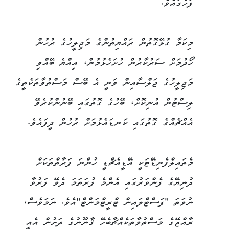
ފަހުގައެވެ.
މިކަމާ ގުޅޭގޮތުން ރައްޔިތުންގެ މަޖިލީހުގެ ރުހުން
ހޯދުމަށް ސަރުކާރުން ހުށަހެޅުމުން، އިއްޔެ ބޭއްވި
މަޖިލީހުގެ ޖަލްސާއިން ވަނީ އެ ބޭސް މަސްތުވާތަކެތީގެ
ލިސްޓުން އުނިކޮށް، ބޭހުގެ ގޮތުގައި ބޭނުންކުރެވޭ
އެއްޗެއްގެ ގޮތުގައި ކަނޑައެޅުމަށް ރުހުން ދީފައެވެ.
މެތައިލްފެނިޑޭޓަކީ އޭޑީއެޗްޑީ ހުންނަ ފަރާތްތަކަށް
ދުނިޔޭގެ ފެންވަރުގައި އެންމެ ފުރަތަމަ ދެވޭ ފަރުވާ
ނުވަތަ "ފަސްޓްލައިން ޓްރީޓްމަންޓް"އެވެ. ނަމަވެސް،
ރާއްޖޭގެ މަސްތުވާތަކެއްޗާބެހޭ ޤާނޫނުގެ ދަށުން އެއީ