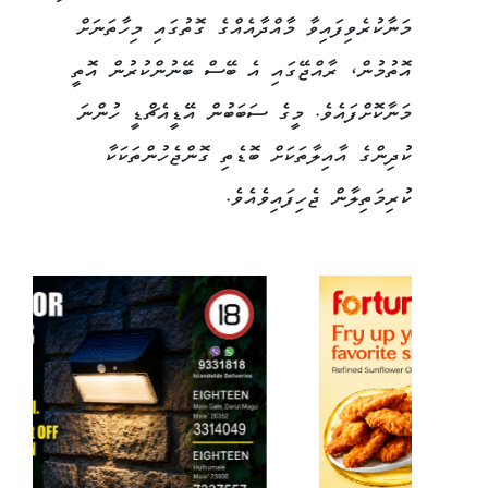
މަނާކުރެވިފައިވާ މާއްދާއެއްގެ ގޮތުގައި މިހާތަނަށް
އޮތުމުން، ރާއްޖޭގައި އެ ބޭސް ބޭނުންކުރުން އޮތީ
މަނާކޮށްފައެވެ. މީގެ ސަބަބުން އޭޑީއެޗްޑީ ހުންނަ
ކުދިންގެ އާއިލާތަކަށް ބޮޑެތި ގޮންޖެހުންތަކަކާ
ކުރިމަތިލާން ޖެހިފައިވެއެވެ.