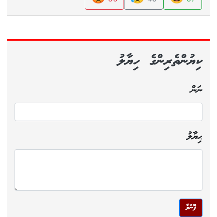
ކިޔުންތެރިންގެ ހިޔާލު
ނަން
ޙިޔާލު
ފޮނުވާ