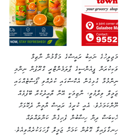
މަޖިލީހުގެ ނައިބު ރައީސްގެ މަޤާމުން ނާޒިމް
ވަކިކުރަން ޕީއެންސީގެ ޕާލަމެންޓްރީ ގްރޫޕުން ނިންމި
ނިންމުމާ ގުޅިގެން އެކްސްގައި ކުރެއްވި ޕޯސްޓެއްގައި
ޖަމީލް ވިދާޅުވީ، ނާޒިމަކީ އޭނާ ތާއީދުކުރާ ބޭފުޅެއް
ނޫންކަމަށެވެ. އެއީ ކުރީގެ ރައީސް ޔާމީނާ ދެކޮޅަށް
ހެކިބަސް ދިން ހިސާބުން ފެށިގެން ކަންތައްތައް
ހިނގާފައިވާ ގޮތުން ކަމަށް ޖަމީލް ފާހަގަކުރެއްވިއެވެ.