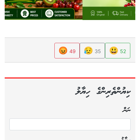
😡
😥
😃
49
35
52
ކިޔުންތެރިންގެ ހިޔާލު
ނަން