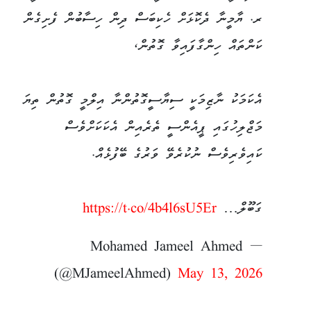
ރ. ޔާމީނާ ދެކޮޅަށް ހެކިބަސް ދިން ހިސާބުން ފެށިގެން
ކަންތައް ހިންގާފައިވާ ގޮތުން،
އެކަމަކު ނާޒިމަކީ ސިޔާސީގޮތުންނާ އިލްމީ ގޮތުން ތިޔަ
މަޖްލިހުގައި ޕީއެންސީ ތެރެއިން އެކަކަށްވެސް
ކައިވެރިވެސް ނުކުރެވޭ ވަރުގެ ބޭފުޅެއް.
ގަބޫލް…
https://t.co/4b4l6sU5Er
— Mohamed Jameel Ahmed
(@MJameelAhmed)
May 13, 2026