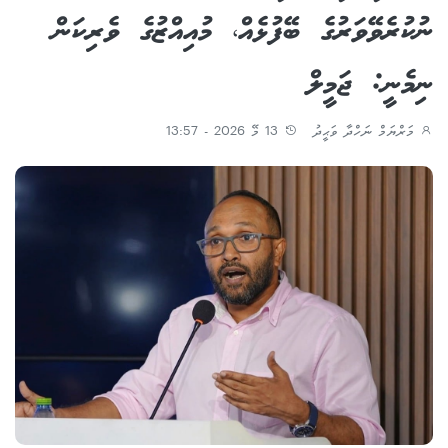
ނުކުރެވޭވަރުގެ ބޭފުޅެއް، މުއިއްޒުގެ ވެރިކަން
ނިމެނީ: ޖަމީލް
މަރްޔަމް ނަހްދާ ވަޙީދު
13 މޭ 2026 - 13:57