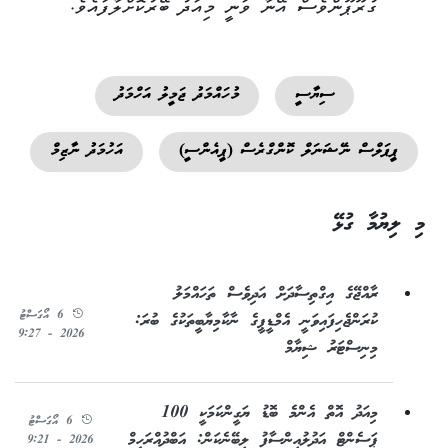
ގުރޫޕޫންވެސް އޭނާ ވަނީ މިއަދު ބޭރުކޮށްލާފައެވެ.
ސިޔާސީ
މުހައްމަދު ޖަމީލު އަހްމަދު
ޕީޕަލްސް ނޭޝަނަލް ކޮންގްރެސް (ޕީއެންސީ)
އަހުމަދު ނާޒިމް
މި ލިޔުމާ ގުޅޭ
ރާއްޖޭގެ އިގްތިސާދަށް އަދިވެސް ތަހައްމަލު
6 އޯގަސްޓު
ކުރަންޖެހިފައިވަނީ އެމްޑީޕީގެ ނާކާމިޔާބީތަކުގެ ބުރަ:
2026 - 9:27
މިނިސްޓަރު ޝިޔާމް
މިއަދު އޮތް އެންމެ ބޮޑު ޔަގީންކަމަކީ 100
6 އޯގަސްޓު
ޕަސެންޓް އަދުލުއިންސާފު ލިބޭނެކަން: އަބްދުއްރަހީމް
2026 - 9:21