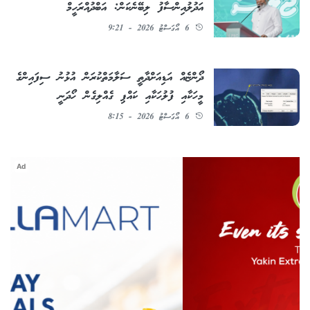
އަދުލުއިންސާފު ލިބޭނެކަން: އަބްދުއްރަހީމް
6 އޯގަސްޓު 2026 - 9:21
ދޯންޏެއް އަޑިއަށްދާތީ ސަލާމަތްކުރަން އުޅުނު ސިފައިންގެ
މީހަކާއި ފުލުހަކާއި ކައްޕި ގެއްލިގެން ހޯދަނީ
6 އޯގަސްޓު 2026 - 8:15
Ad