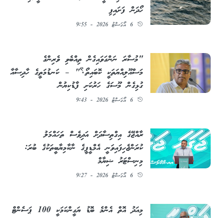
ހޯދަން ފަށައިފި
6 އޯގަސްޓު 2026 - 9:55
"މުސާރަ ނަންގަވައިގެން ތިއްބެވި ވެރިންގެ
މަސްއޫލިއްޔަތަކީ ކޮބައިތޯ؟" – ކަނޑުމަތީގެ ހާދިސާއާ
ގުޅިގެން މޫސަގެ ހަރުކަށި ފާޑުކިޔުން
6 އޯގަސްޓު 2026 - 9:43
ރާއްޖޭގެ އިގްތިސާދަށް އަދިވެސް ތަހައްމަލު
ކުރަންޖެހިފައިވަނީ އެމްޑީޕީގެ ނާކާމިޔާބީތަކުގެ ބުރަ:
މިނިސްޓަރު ޝިޔާމް
6 އޯގަސްޓު 2026 - 9:27
މިއަދު އޮތް އެންމެ ބޮޑު ޔަގީންކަމަކީ 100 ޕަސެންޓް