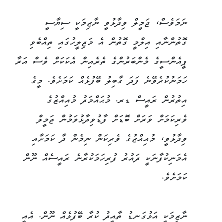
ނަމަވެސް، ޖަމީލް ވިދާޅުވީ ނާޒިމަކީ ސިޔާސީ
ގޮތުންނާއި އިލްމީ ގޮތުން އެ މަޖިލީހުގައި ތިއްބެވި
ޕީއެންސީގެ މެންބަރުންގެ ތެރެއިން އެކަކަށް ވެސް އަރާ
ހަމަނުކުރެވޭނެ ފަދަ ގާބިލު ބޭފުޅެއް ކަމަށެވެ. މީގެ
އިތުރުން ރައީސް ޑރ. މުޙައްމަދު މުއިއްޒުގެ
ވެރިކަމަށް ވަރަށް ބޮޑަށް ފާޑުވިދާޅުވަމުން ޖަމީލް
ވިދާޅުވީ، މުއިއްޒުގެ ވެރިކަން ނިމެން ދާ ކަމަށާއި
އެމަނިކުފާނަކީ ދައުރު ފުރިހަމަކުރާނެ ރައީސެއް ނޫން
ކަމަށެވެ.
ނާޒިމަކީ އަޅުގަނޑު ތާއީދު ކުރާ ބޭފުޅެއް ނޫން. އެއީ