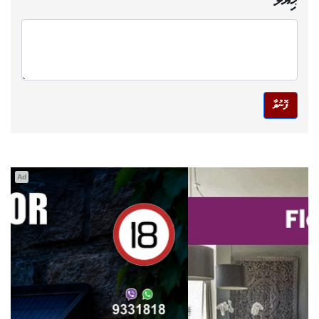
ޙިޔާލު
ފޮނުވާ
Ad