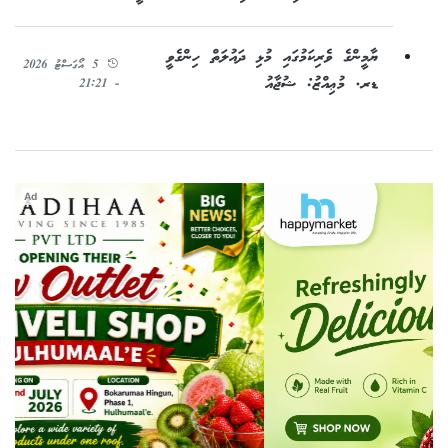
ޔާމީންގެ ވެރިކަމުގައި މުޅި ދައުލަތް ހިންގެވީ
5 އޯގަސްޓު 2026
ޑރ. މުޢިއްޒު: ޝުޖާއު
- 21:21
Ad