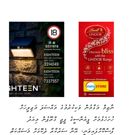
ނާޒިމް މަގާމުން ވަކިކުރުމުގެ މައްސަލަ މަޖިލީހަށް
ހުށަހެޅުމަށް ޕީއެންސީގެ ޕީޖީ ގްރޫޕުން މިއަދު
ފާސްކޮށްފައިވަނީ، އޭނާ ސަރުކާރާ ދެކޮޅަށް މަސައްކަތް