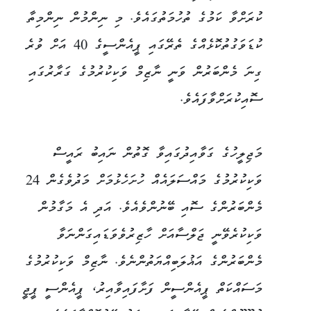
ކުރަށްވާ ކަމުގެ ތުހުމަތުގައެވެ. މި ނިންމުން ނިންމިތާ
ކުޑަވަގުތުކޮޅެއްގެ ތެރޭގައި ޕީއެންސީގެ 40 އަށް ވުރެ
ގިނަ މެންބަރުން ވަނީ ނާޒިމް ވަކިކުރުމުގެ ގަރާރުގައި
ސޮއިކުރަށްވާފައެވެ.
މަޖިލީހުގެ ގަވާއިދުގައިވާ ގޮތުން ނައިބު ރައީސް
ވަކިކުރުމުގެ މައްސަލައެއް ހުށަހެޅުމަށް މަދުވެގެން 24
މެންބަރުންގެ ސޮއި ބޭނުންވެއެވެ. އަދި އެ މަގާމުން
ވަކިކުރެވޭނީ ޖަލްސާއަށް ހާޒިރުވެވަޑައިގަންނަވާ
މެންބަރުންގެ އަޣުލަބިއްޔަތުންނެވެ. ނާޒިމް ވަކިކުރުމުގެ
މަސައްކަތް ޕީއެންސީން ފަށާފައިވާއިރު، ޕީއެންސީ ޕީޖީ