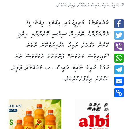
ކުރީގެ ނައިބު ރައީސް މުހައްމަދު ޖަމީލް އަހްމަދު-
ރައްޔިތުންގެ މަޖިލީހުގައި ތިއްބެވި ޕީއެންސީގެ
Facebook
މެންބަރުންގެ ތެރެއިން ސިޔާސީ ގޮތުންނާއި އިލްމީ
Twitter
ގޮތުން އަޙްމަދު ނާޒިމާ އަޅާކިޔާލެވޭނެ ނުވަތަ
"ކައިރިވެސް ކުރެވޭނެ" ފެންވަރުގެ އެކަކުވެސް ނެތް
Viber
ކަމަށް ކުރީގެ ނައިބު ރައީސް ޑރ. މުޙައްމަދު ޖަމީލް
WhatsApp
އަޙްމަދު ވިދާޅުވެއްޖެއެވެ.
Telegram
Email
Copy
Link