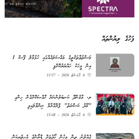
ފަހުގެ ލިޔުންތައް
މަސްތުވާތަކެތީގެ މައްސަލައެއްގައި ހުޅުމާލެ ފޭސް 1
އިން މީހަކު ހައްޔަރުކޮށްފި
6 އޯގަސްޓު 2026 - 11:57
ލ. މާމެންދޫ ކަނބަލުންނަށް ޚާއްޞަކޮށްގެން ހިންގި
"މޫދު ކަސްރަތު" ޕްރޮގްރާމް ނިންމާލައިފި
6 އޯގަސްޓު 2026 - 11:48
ގެއްލުނު ތިން މީހުން ހޯދުމަށް ޑްރޯންގެ އެހީތެރިކަން