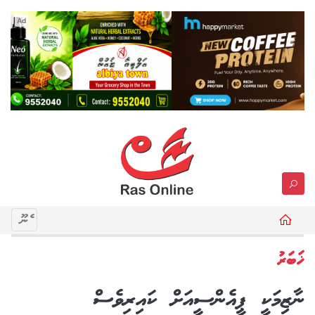
Ad
މެނޫ
ޚަބަރު
ނާޒިމަކީ ޕީއެންސީއަށް ކައިރިވެސް