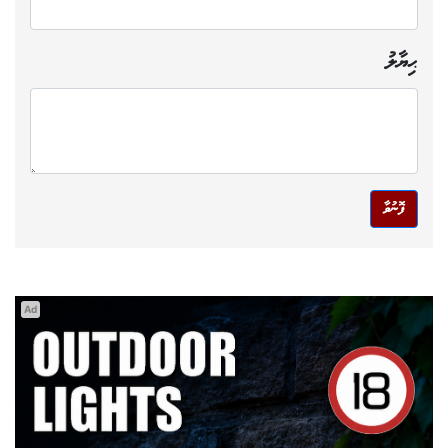
ޙިޔާލު
ފޮނުވާ
Ad