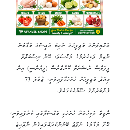
ރައްޔިތުންގެ މަޖިލީހުގެ ނައިބު ރައީސްގެ މަޤާމުން
ނާޒިމް ވަކިކުރުމުގެ މައްސަލަ، އޭނާ ނިސްބަތްވާ
ޕީޕަލްސް ނެޝަނަލް ކޮންގްރެސް (ޕީއެންސީ) އިން
މިއަދު މަޖިލީހަށް ހުށަހަޅާފައިވަނީ، ޖުމްލަ 73
މެންބަރުންގެ ސޮޔާއެކުގައެވެ.
ނާޒިމް ވަކިކުރަން ހުށަހެޅި މައްސަލާގައި ބުނެފައިވަނީ،
އޭނާ މަގާމުގެ ނުފޫޒު ބޭނުންކުރައްވައިގެން ނާޖާއިޒު