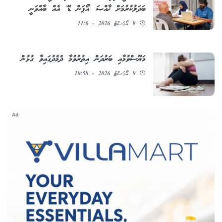
ބަދަލުކުރުމަށް ޚާއްޞަ 'އޯޕަން ޑޭ' އެއް ބާއްވަނީ
9 އޯގަސްޓު 2026 - 11:6
މަޔޫސްވުމާއި ބަރުދަން އިތުރުވުމާ ދެމެދުގައިވާ ގުޅުން
9 އޯގަސްޓު 2026 - 10:58
Ad