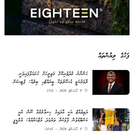
ފަހުގެ ލިޔުންތައް
ހަންނާނު މެދުވެރިކޮށް މަޖިލީހަށް ހުށައަޅާފައިވަނީ
ލާމަރުކަޒީ އުސޫލުތަކާ ބީރައްޓެހި ބިލެއް: ޕެޓިޝަން
9 އޯގަސްޓު 2026 - 15:6
ދަތިވެއްޖެ އަކީ އާދައިގެ ހިނގާލުމެއް ނޫން؛ އެއީ
ކަންބޮޑުވުން ފާޅުކުރާ ވަރުގަދަ މުޒާހަރާއެއް: އެމްޑީޕީ
9 އޯގަސްޓު 2026 - 14:41