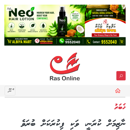
Ad
މެނޫ
ޚަބަރު
ނާޒިމަށް ކުރަނީ، ވަކި ފިކުރަކަށް ބުރަވެ