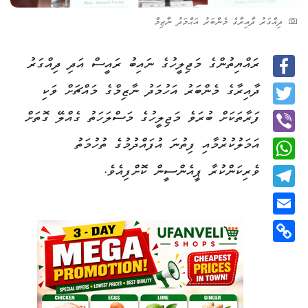
ދިއްގަރު ދާއިރާގެ މެންބަރު އަޙްމަދު ނާޒިމް
ރައްޔިތުންގެ މަޖިލީހުގެ ނައިބު ރައީސް އަދި ދިއްގަރު
Facebook
ދާއިރާގެ މެންބަރު އަހުމަދު ނާޒިމްގެ މައްޗަށް ވަކި
Twitter
ފަރާތަކަށް ބުރަވެ މަޖިލީހުގެ މަސްލަހަތު ގެއްލޭ ގޮތަށް
އަމަލުކުރުމާއި ފިތުނަ އުފައްދުމުގެ ތުހުމަތު
Viber
ވެރިކަންކުރާ ޕީއެންސީން ކޮށްފިއެވެ.
WhatsApp
Telegram
Email
Copy
Link