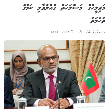
މަޖިލީހުގެ މަސްލަހަތު ގެއްލުވާލި ކަމުގެ
ތުހުމަތު
އަހުމަދު ޝާހް
14 މޭ 2026 - 19:31