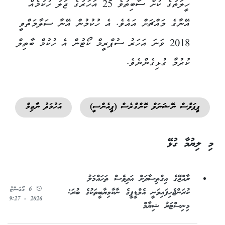
ހީލަތުގެ ކުށް ސާބިތުވެ 25 އަހަރުގެ ޖަލު ހުކުމެއް
އޭނާގެ މައްޗަށް އައެވެ. އެ ހުކުމުން އޭނާ ސަލާމަތްވީ
2018 ވަނަ އަހަރު ސުޕްރީމް ކޯޓުން އެ ހުކުމް ބާތިލް
ކުރުމާ ގުޅިގެންނެވެ.
ޕީޕަލްސް ނޭޝަނަލް ކޮންގްރެސް (ޕީއެންސީ)
އަހުމަދު ނާޒިމް
މި ލިޔުމާ ގުޅޭ
ރާއްޖޭގެ އިގްތިސާދަށް އަދިވެސް ތަހައްމަލު
6 އޯގަސްޓު
ކުރަންޖެހިފައިވަނީ އެމްޑީޕީގެ ނާކާމިޔާބީތަކުގެ ބުރަ:
2026 - 9:27
މިނިސްޓަރު ޝިޔާމް