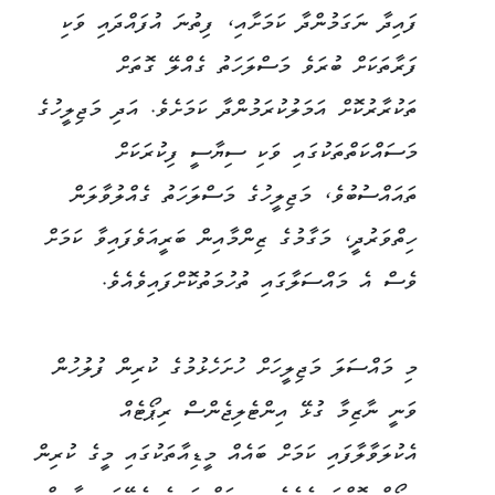
ފައިދާ ނަގަމުންދާ ކަމަށާއި، ފިތުނަ އުފައްދައި ވަކި
ފަރާތަކަށް ބުރަވެ މަސްލަހަތު ގެއްލޭ ގޮތަށް
ތަކުރާރުކޮށް އަމަލުކުރަމުންދާ ކަމަށެވެ. އަދި މަޖިލީހުގެ
މަސައްކަތްތަކުގައި ވަކި ސިޔާސީ ފިކުރަކަށް
ތައައްސުބުވެ، މަޖިލީހުގެ މަސްލަހަތު ގެއްލުވާލަން
ހިތްވަރުދީ، މަގާމުގެ ޒިންމާއިން ބަރީއަވެފައިވާ ކަމަށް
ވެސް އެ މައްސަލާގައި ތުހުމަތުކޮށްފައިވެއެވެ.
މި މައްސަލަ މަޖިލީހަށް ހުށަހެޅުމުގެ ކުރިން ފުލުހުން
ވަނީ ނާޒިމާ ގުޅޭ އިންޓެލިޖެންސް ރިޕޯޓެއް
އެކުލަވާލާފައި ކަމަށް ބައެއް މީޑިއާތަކުގައި މީގެ ކުރިން