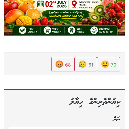
😡
😥
😃
68
61
70
ކިޔުންތެރިންގެ ހިޔާލު
ނަން