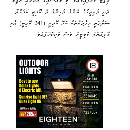
ރިޕޯޓް ކޮށްފައިވެއެވެ. މި މައްސައިގެ ތެރޭގައި ނާޒިމް
ވަނީ މަޖިލީހުގެ އެންމެ މުހިންމު ދެ ކޮމިޓީ ކަމަށްވާ
ސަލާމަތީ ހިދުމަތްތަކާ ބެހޭ ކޮމިޓީ (241 ކޮމިޓީ) އާއި
މާލިއްޔަތު ކޮމިޓީން ވެސް ވަކިކޮށްފައެވެ.