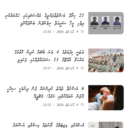
21 ކިލޯގެ މަސްތުވާތަކެތީގެ މައްސަލައިގައި ހައްޔަރުކުރި
ދިވެހި މީހާ ޝަރީއަތް ނިމެންދެން ބަންދުކޮށްފި
9 އޯގަސްޓު 2026 - 12:54
ވަޠަނީ ޚިދުމަތުގެ 4 ވަނަ ބެޗަށް ކުދިން ހޮވުމުގެ
މަރުހަލާ ރާއްޖޭގެ 13 ސަރަޙައްދެއްގައި ފަށައިފި
9 އޯގަސްޓު 2026 - 12:37
6 މަސްނުވާ ތުއްތު ކުދިންނަށް ފެން ދިނުމަކީ ސިއްހީ
ގޮތުން ނުރައްކާތެރި ކަމެއް: އެޗްޕީއޭ
9 އޯގަސްޓު 2026 - 12:22
އެސްއެމްއީ ޑިޖިޓަލްގެ ލޯނުތައް އިސްލާމީ އުސޫލަށް