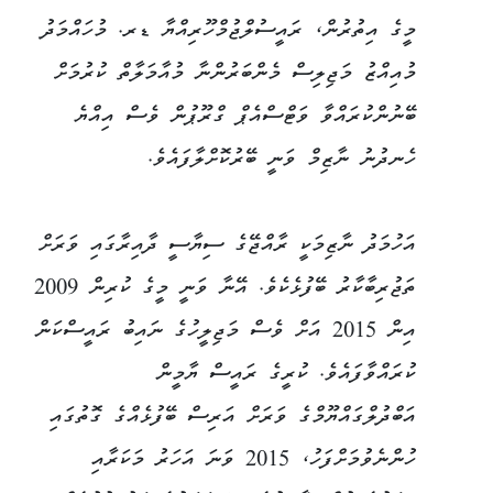
މީގެ އިތުރުން، ރައީސުލްޖުމްހޫރިއްޔާ ޑރ. މުހައްމަދު
މުއިއްޒު މަޖިލިސް މެންބަރުންނާ މުއާމަލާތް ކުރުމަށް
ބޭނުންކުރައްވާ ވަޓްސްއެޕް ގްރޫޕުން ވެސް އިއްޔެ
ހެނދުނު ނާޒިމް ވަނީ ބޭރުކޮށްލާފައެވެ.
އަހުމަދު ނާޒިމަކީ ރާއްޖޭގެ ސިޔާސީ ދާއިރާގައި ވަރަށް
ތަޖުރިބާކާރު ބޭފުޅެކެވެ. އޭނާ ވަނީ މީގެ ކުރިން 2009
އިން 2015 އަށް ވެސް މަޖިލީހުގެ ނައިބު ރައީސްކަން
ކުރައްވާފައެވެ. ކުރީގެ ރައީސް ޔާމީން
އަބްދުލްގައްޔޫމްގެ ވަރަށް އަރިސް ބޭފުޅެއްގެ ގޮތުގައި
ހުންނެވުމަށްފަހު، 2015 ވަނަ އަހަރު މަކަރާއި