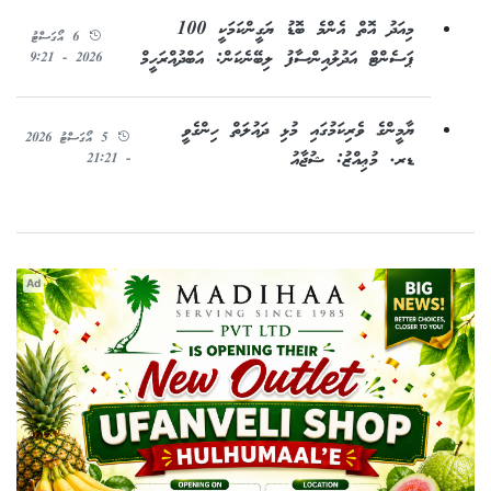
މިއަދު އޮތް އެންމެ ބޮޑު ޔަގީންކަމަކީ 100
6 އޯގަސްޓު
ޕަސެންޓް އަދުލުއިންސާފު ލިބޭނެކަން: އަބްދުއްރަހީމް
2026 - 9:21
ޔާމީންގެ ވެރިކަމުގައި މުޅި ދައުލަތް ހިންގެވީ
5 އޯގަސްޓު 2026
ޑރ. މުޢިއްޒު: ޝުޖާއު
- 21:21
Ad