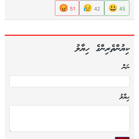
😡
😥
😃
51
42
45
ކިޔުންތެރިންގެ ހިޔާލު
ނަން
ޙިޔާލު