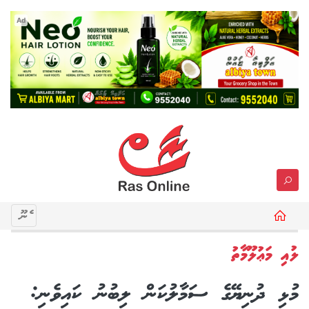
Ad
މެނޫ
ލުއި މަޢުލޫމާތު
މުޅި ދުނިޔޭގެ ސަމާލުކަން ލިބުނު ކައިވެނި: