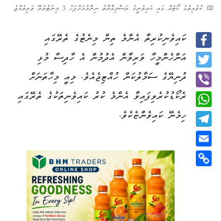
ކުވެއިތުގެ ކޯޓެއް ގައި ކައިވެނީގެ ރަސްމިއްޔާތު ނިންމުމަށްފަހު 3 މިނެޓުތެރޭ ވަރިވެއްޖެ
ކައިވެނިކުރިތާ އެންމެ ތިން މިނެޓުގެ ތެރޭގައި
Facebook
އަންހެންމީހާ ވަރިވާން އެދުމުން އެ ހާދިސާ މުޅި
Twitter
ދުނިޔޭގެ ސަމާލުކަން ހުއްޓިޖެއެވެ. މިއީ މިހާތަނަށް
ރެކޯޑުކުރެވިފައިވާ އެންމެ ކުރު ކައިވެނިތަކުގެ ތެރޭގައި
Viber
ހިމެނޭ ކައިވެންޏެކެވެ.
WhatsApp
Telegram
Email
Copy
Link