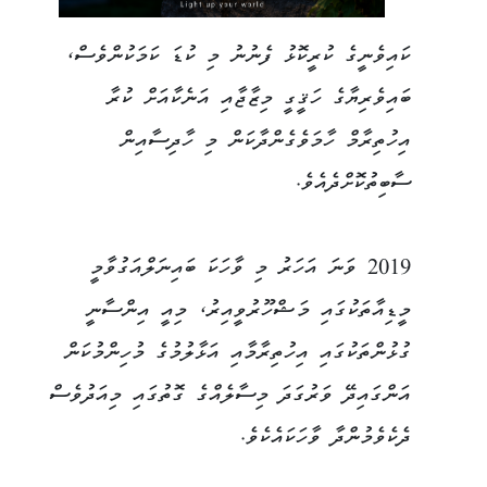
ކައިވެނީގެ ކުރީކޮޅު ފެނުނު މި ކުޑަ ކަމަކުންވެސް،
ބައިވެރިޔާގެ ހަޤީގީ މިޒާޖާއި އަނެކާއަށް ކުރާ
އިހުތިރާމް ހާމަވެގެންދާކަން މި ހާދިސާއިން
ސާބިތުކޮށްދެއެވެ.
2019 ވަނަ އަހަރު މި ވާހަކަ ބައިނަލްއަގުވާމީ
މީޑިއާތަކުގައި މަޝްހޫރުވީއިރު، މިއީ އިންސާނީ
ގުޅުންތަކުގައި އިހުތިރާމާއި އަޅާލުމުގެ މުހިންމުކަން
އަންގައިދޭ ވަރުގަދަ މިސާލެއްގެ ގޮތުގައި މިއަދުވެސް
ދެކެވެމުންދާ ވާހަކައެކެވެ.