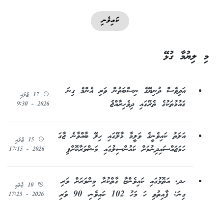
ކައިވެނި
މި ލިޔުމާ ގުޅޭ
އަދިވެސް ދުނިޔޭގެ ނިސްބަތުން ވަރި އެންމެ ގިނަ
17 ޖުލައި
ޤައުމުތަކުގެ ތެރޭގައި ދިވެހިރާއްޖެ
2026 - 9:30
އަލަތު ކައިވެނީގެ ވަލީމާ މާލޭގައި ހިލޭ ބާއްވާނެ ޖާގަ
15 ޖުލައި
ހަމަޖައްސައިދިނުމަށް ކައުންސިލުގައި މަޝްވަރާކޮށްފި
2026 - 17:15
ހދ. އަތޮޅުގައި ކައިވެންޏާ ގާތްކުރާ މިންވަރަށް ވަރި
10 ޖުލައި
ގިނަ: ފާއިތުވި ހަ މަހު 102 ކައިވެނި، 90 ވަރި
2026 - 17:25