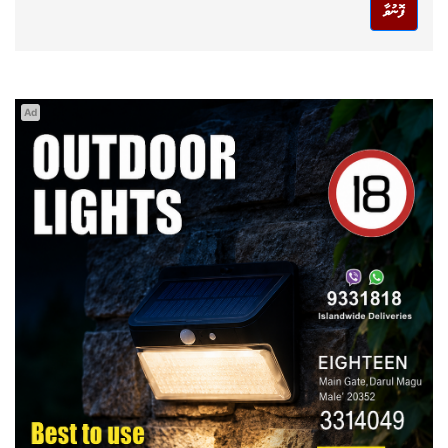
ފޮނުވާ
Ad