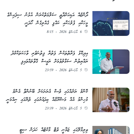
ދޯންޏެއް އަޑިއަށްދާތީ ސަލާމަތްކުރަން އުޅުނު ސިފައިންގެ
މީހަކާއި ފުލުހަކާއި ކައްޕި ގެއްލިގެން ހޯދަނީ
6 އޯގަސްޓު 2026 - 8:15
އިދިކޮޅު ފަރާތްތަކުން ފަތުރާ ފިތުނަވެރި ވާހަކަތަކާމެދު
ރައްޔިތުން ސަމާލުވުމަށް ރައީސް ގޮވާލައްވައިފި
5 އޯގަސްޓު 2026 - 23:59
ކޮންމެ ރަށެއްގައި ވެސް އެރަށަކަށް ބޭނުންވާ އެންމެ
މުހިންމު އެއް މަޝްރޫޢެެއް މިދައުރުގައި ތެރޭގައި ނިއްމަނީ
5 އޯގަސްޓު 2026 - 23:39
ވިލިމާލޭގައި ޒަމާނީ ވެޓް މާކެޓެއް ހަދަން ސިޓީ