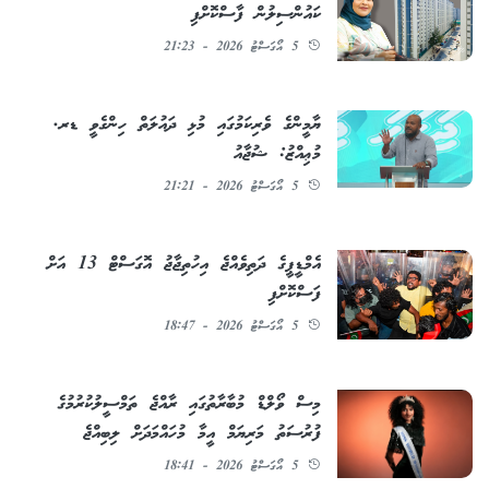
ކައުންސިލުން ފާސްކޮށްފި
5 އޯގަސްޓު 2026 - 21:23
ޔާމީންގެ ވެރިކަމުގައި މުޅި ދައުލަތް ހިންގެވީ ޑރ.
މުޢިއްޒު: ޝުޖާއު
5 އޯގަސްޓު 2026 - 21:21
އެމްޑީޕީގެ ދަތިވެއްޖެ އިހުތިޖާޖު އޮގަސްޓް 13 އަށް
ފަސްކޮށްފި
5 އޯގަސްޓު 2026 - 18:47
މިސް ވޯލްޑް މުބާރާތުގައި ރާއްޖެ ތަމްސީލުކުރުމުގެ
ފުރުސަތު މަރިޔަމް އީމާ މުހައްމަދަށް ލިބިއްޖެ
5 އޯގަސްޓު 2026 - 18:41