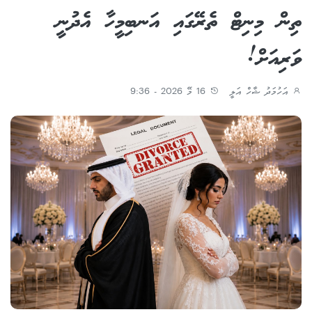
ތިން މިނިޓް ތެރޭގައި އަނބިމީހާ އެދުނީ
ވަރިއަށް!
އަހުމަދު ޝާހް އަލީ
16 މޭ 2026 - 9:36