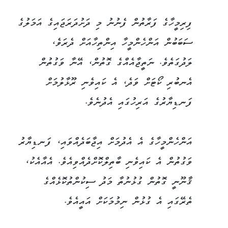
ފިރިމީހާގެ ފަރާތުން ފެނުނު މި ދަށުދަރަޖައިގެ އަމަލުގެ
ސަބަބުން އަންހެންމީހާ އިންތިހާއަށް ދެރަވެ،
ލަދުގަތެވެ. ނަތީޖާއެއްގެ ގޮތުން، އޭނާ ވަގުތުން
އެނބުރި ކޯޓަށް ވަދެ، އެ ކައިވެނި ރޫޅާލުމަށް
ފަނޑިޔާރުގެ އަރިހުގައި އެދުނެވެ.
އަންހެންމީހާގެ އެ އެދުމަށް އިޖާބަދެއްވައި، ފަނޑިޔާރު
ވަގުތުން އެ ކައިވެނި ބާތިލްކޮށްދެއްވިއެވެ. އެއާއެކު،
ޤާނޫނީ ގޮތުން ގުޅުނުތާ މަދު ސިކުންތުކޮޅެއްގެ
ތެރޭގައި އެ ގުޅުން ނިމުމަކަށް އައީއެވެ.