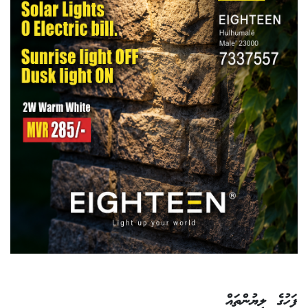
ފަހުގެ ލިޔުންތައް