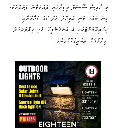
މި ހާދިސާ ސޯޝަލް މީޑިއާގައި ދައުރުވާން ފެށުމާއެކު،
ގިނަ ބަޔަކު ވަނީ އަމިއްލަ ނަފްސުގެ ކަރާމާތާއި
އިހުތިރާމަށްޓަކައި އެ އަންހެންމީހާ ނެގި ހިތްވަރުގަދަ
ނިންމުމަށް ތައުރީފުކޮށްފައެވެ.