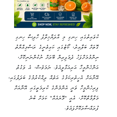
ކުވައިތުގައި ހިނގި މި އާދަޔާޚިލާފު ހާދިސާ ހިނގި
ގޮތަށް ބަލާއިރު، ކޯޓުގައި ކައިވެނީގެ ރަސްމިއްޔާތު
ނިންމުމަށްފަހު ދެމަފިރިން ބޭރަށް ނުކުންނަނިކޮށް،
އަންހެންމީހާ އަރިއަޅާލީއެވެ. ނަމަވެސް، އެ ވަގުތު
އޭނާއަށް އެހީތެރިކަމުގެ އަތެއް ދިއްކުރުމުގެ ބަދަލުގައި،
ފިރިހެންމީހާ ވަނީ އެންމެންގެ ކުރިމަތީގައި އޭނާއަށް
މަލާމާތްކޮށް، އެއީ "މޮޔައެއް" ކަމަށް ބުނެ
ފުރައްސާރަކޮށްފައެވެ.