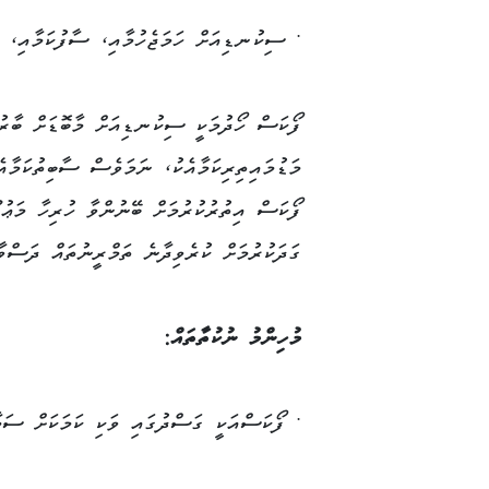
• ސިކުނޑިއަށް ހަމަޖެހުމާއި، ސާފުކަމާއި، ބާ
ފޯކަސް ހޯދުމަކީ ސިކުނޑިއަށް މާބޮޑަށް ބާރުބ
މަޑުމައިތިރިކަމާއެކު، ނަމަވެސް ސާބިތުކަމާ
ފޯކަސް އިތުރުކުރުމަށް ބޭނުންވާ ހުރިހާ މަޢު
ގަދަކުރުމަށް ކުރެވިދާނެ ތަމްރީނުތައް ދަސްވާ
މުހިންމު ނުކުތާތައް:
• ފޯކަސްއަކީ ގަސްދުގައި ވަކި ކަމަކަށް ސަމާލ