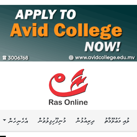
ލުއި މަޢުލޫމާތު
ދިރިއުޅުން
މުނިފޫހިފިލުވުން
އެހެނިހެން