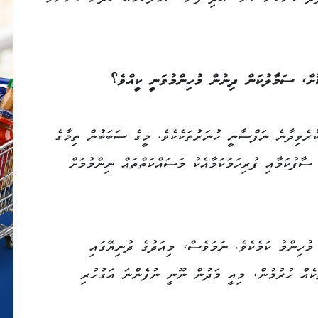
ޮށް، ސަމާލުކަން ދިނުން މުހިންމުވަނީ ކީއްވެ؟
ުރެވިދާނެ ނަފްސާނީ ހުނަރުތަކެކެވެ. މީގެ ސަބަބުން ތިމާގެ
ސާފުކަމާއި ފުރިހަމަކަމާއެކު މަސައްކަތްތައް ނިންމުމަށް
މުހިންމު ކަމެކެވެ. ނަމަވެސް، މިއަދުގެ ދުނިޔޭގައި
ކެއް ހުރުމުން، މިއީ މަދުން ނޫނީ ނުފެންނަ އަގުހުރި