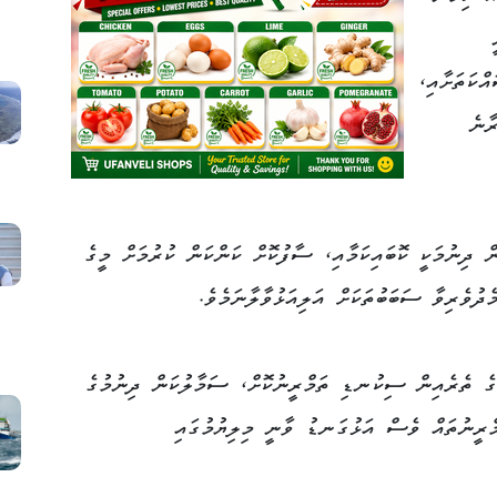
ްކަތަށާއި،
ާނެ
ް ދިނުމަކީ ކޮބައިކަމާއި، ސާފުކޮށް ކަންކަން ކުރުމަށް މީގެ
ދުވެރިވާ ސަބަބުތަކަށް އަލިއަޅުވާލާނަމެވެ.
މުގެ ތެރެއިން ސިކުނޑި ތަމްރީނުކޮށް، ސަމާލުކަން ދިނުމުގެ
މްރީނުތައް ވެސް އަޅުގަނޑު ވާނީ މިލިޔުމުގައި