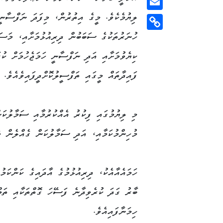
ލިޔުމެކެވެ. މީގެ އިތުރުން، މިފަދަ ނަފްސާނީ
Email
ހުނަރުތަކުގެ ސަބަބުން ދިރިއުޅުމަށާއި، މަސައ
Copy
Link
ކިޔެވުމަށާއި އަދި ނަފްސާނީ ހަމަޖެހުމަށް ކުރ
ފައިދާތައް މީގައި ތަފްސީލުކޮށްދީފައިވެއެވެ.
މި ލިޔުމުގައި ފިކުރު އެއްކުރުމާއި ސަމާލުކަނ
މުހިންމުކަމާއި، އަދި ސަމާލުކަން ގެއްލެން މެ
ހަމައެއާއެކު، ދިރިއުޅުމުގެ އާދައިގެ ކަންކަ
ބާރު ގަދަ ކުރެވިދާނެ ފަސޭހަ ގޮތްތަކާއި ތަ
ހިމަނާފައިއެވެ.