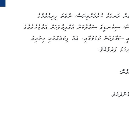
ވުން ރަނގަޅު ކުރުމަށްވިޔަސް، ނުވަތަ ދިރިއުޅުމުގެ
ަސް، ސިކުނޑީގެ ސަމާލުކަން އެއްދިމާލަކަށް އަމާޒުކުރުމުގެ
އީ ސަމާލުކަން ކުޑަވުމާއި، އެއް ފިކުރެއްގައި ގިނައިރު
ަޅު ފަރުވާއެވެ.
މުން:
ންދެއެވެ.