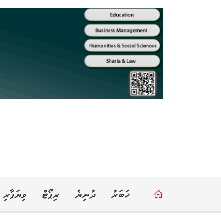
ޚަބަރު
ދުނިޔެ
ރިޕޯޓް
ވިޔަފާރި