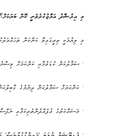
މި އިރުޝާދު އަމާޒުކުރެވެނީ ކޮން ބަޔަކަށް؟
މި ލިޔުމަކީ ތިރީގައިވާ ކަންކަން ތަހައްމަލުކު
• ސަމާލުކަން ކުޑަވުމާއި ކަންކަމަށް ވިސްނުނ
• ކަންކަމަށް ސަމާލުކަން ދިނުމުގެ ގާބިލުކަން
• މަސައްކަތުގެ އުފެއްދުންތެރިކަމާއި ނަފްސާނ
• މެޑިޓޭޝަން ނުވަތަ 'މައިންޑްފުލްނަސް' ފަ