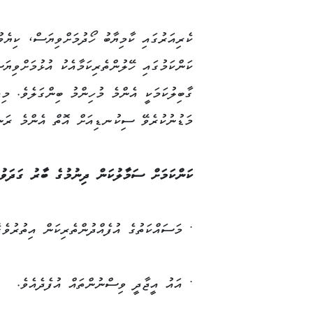
ކެރިއަރުގައި ކާމިޔާބު ހޯދުމަށްވިޔަސް، ކިޔެ
ކަންކަމުގައި ހޭލުންތެރިކަމާއެކު އުޅުމަށްވިޔ
ގާބިލުކަމަކީ އެންމެ މުހިންމު ބިންގަލެވެ. މި
މަޑުނުކުރެވޭ ސިކުނޑިއަށް އޮތް އެންމެ ރަނގ
ކަންކަމަށް ސަމާލުކަން ދިނުމުގެ ބާރު ގަދަވު
• މަސައްކަތުގެ އުފެއްދުންތެރިކަން އިތުރުވެގެ
• އައު އީޖާދީ ވިސްނުންތައް އުފެދެއެވެ.