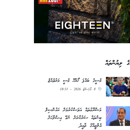
ގެ ލިޔުންތައް
މެސީގެ ބައްޕަ ޚޯރްޚޭ މެސީ މަރުވެއްޖެ
8 އޯގަސްޓު 2026 - 18:31
މަޝްރޫޢުތައް އަވަސްކުރުމަށް ކައުންސިލް
ބިންތައް ސަރުކާރަށް ނެގޭ އިޞްލާޙަށް
އެލްޖީއޭގެ ތާއީދު