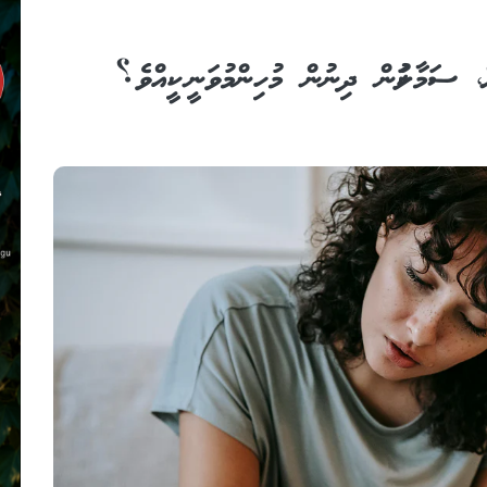
ޮށް، ސަމާލުކަން ދިނުން މުހިންމުވަނީ ކީއްވެ؟