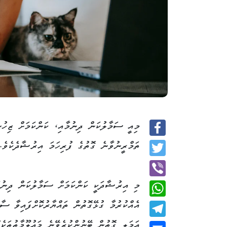
މިއީ ސަމާލުކަން ދިނުމާއި، ކަންކަމަށް ޒިހުނު
Facebook
ތަމްރީނުވާނެ ގޮތުގެ ފުރިހަމަ އިރުޝާދެކެވެ.
Twitter
މި އިރުޝާދަކީ ކަންކަމަށް ސަމާލުކަން ދިނުމ
Viber
އެއްކުރުމާ ގުޅޭގޮތުން ތައްޔާރުކޮށްފައިވާ ސާ
WhatsApp
އަމަލީ ގޮތުން ބޭނުންކުރެވޭނެ މަޢުލޫމާތުތަކެ
Telegram