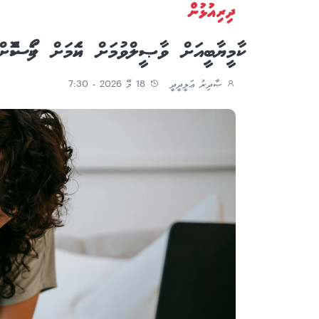
ދިރިއުޅުން
ކާމީޔާބީއަށް ވާޞީލްވުމަށް އެކަމަށް ފޯކަސްކ
ޞާދިރު ޢަލީދީދީ
18 މޭ 2026 - 7:30