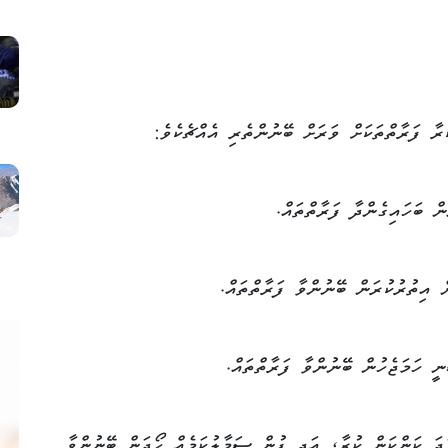
ރާ ފަރާތްތަކަށް ވަރަށް ބޭނުންތެރި އެއްޗެކެވެ:
ް ބަހައިގެންދާ ފަރާތްތައް.
 އިތުރުކުރަން ބޭނުންވާ ފަރާތްތައް.
ީ ހަމަޖެހުން ބޭނުންވާ ފަރާތްތައް.
ދަ ކަންކަން ކުރާ، އަދި ފުން ސަމާލުކަމެއް ހޯދަން ބޭނުންވާ