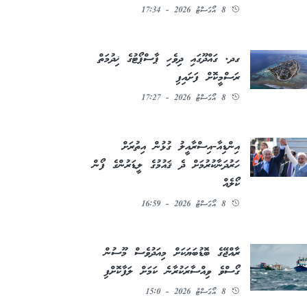
8 އޯގަސްޓު 2026 - 17:34
ގދ. ގައްދޫގައި ދިވެހި ޕާސްޕޯޓުގެ ޚިދުމަތް
ރަސްމީކޮށް ފަށައިފި
8 އޯގަސްޓު 2026 - 17:27
އިންޑިއާ-އިސްރާއީލު ގުޅުން އިތުރަށް
ހަރުދަނާކުރުމަށް ދެ ޤައުމުގެ ލީޑަރުންގެ ފޯން
ކޯލެއް
8 އޯގަސްޓު 2026 - 16:59
ރާއްޖޭގެ ބޮޑުބަޔަކަށް މިއަދުވެސް މޫސުން
ގޯސްވެ ވިއްސާރަކުރާނެ ކަމަށް ލަފާކޮށްފި
8 އޯގަސްޓު 2026 - 15:0