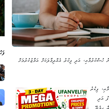
ފަހު
 ހުސްކުރުމާއި، އަދި ފިކުރު އެއްދިމާލަކަށް އަމާޒުކުރުމަށް
ާއި، ފިކުރު
ފު އަދި
އް ހިމެނޭ