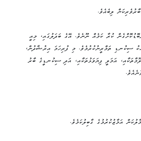
ރުވެރިކަން ލިބެއެވެ.
ޮޑުކޮށްގެން ކުރާ ކަމެއް ނޫނެވެ. އޭގެ ބަދަލުގައި، މިއީ
އެކު ސިކުނޑި ތަމްރީނުކުރުމެވެ. މި ފުރިހަމަ އިރުޝާދުން،
ލޫމާތަކާއި، އަމަލީ ފިޔަވަޅުތަކާއި، އަދި ސިކުނޑީގެ ބާރު
ނެއެވެ.
ުކަން އަމާޒުކުރުމުގެ ގާބިލުކަމެވެ.