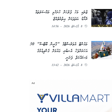
ޖުލައި މަހު ފުލުހަށް ހުށަހެޅި މައްސަލަތައް
ރެކޯޑު އަދަދަކަށް އިތުރުވެއްޖެ
8 އޯގަސްޓު 2026 - 14:56
މައުންޓް އެވަރެސްޓްގެ "ގްރީން ބޫޓްސް" 30
އަހަރަށްފަހު އެނބުރި ގައުމަށް ގެންދިއުމުގެ
މަސައްކަތް ފަށަނީ
8 އޯގަސްޓު 2026 - 13:42
Ad