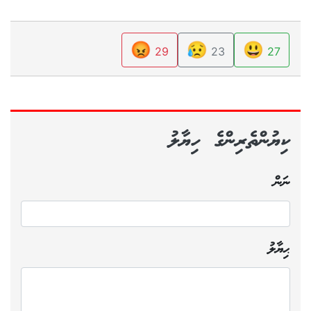
😡
😥
😃
29
23
27
ކިޔުންތެރިންގެ ހިޔާލު
ނަން
ޙިޔާލު