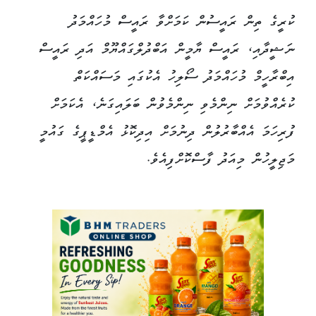
ކުރީގެ ތިން ރައީސުން ކަމަށްވާ ރައީސް މުހައްމަދު
ނަޝީދާއި، ރައީސް ޔާމީން އަބްދުލްގައްޔޫމް އަދި ރައީސް
އިބްރާހީމް މުހައްމަދު ސޯލިހު އެކުގައި މަސައްކަތް
ކުރެއްވުމަށް ނިންމެވި ނިންމެވުން ބަލައިގަނެ، އެކަމަށް
ފުރިހަމަ އެއްބާރުލުން ދިނުމަށް އިދިކޮޅު އެމްޑީޕީގެ ގައުމީ
މަޖިލީހުން މިއަދު ފާސްކޮށްފިއެވެ.