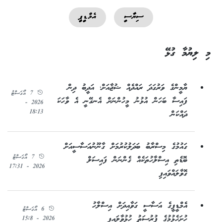
ސިޔާސީ
އެމްޑީޕީ
މި ލިޔުމާ ގުޅޭ
ޔާމީންގެ ވަރުގަދަ ރައްދެއް ޝުޖާއަށް؛ އަދީބު ދިން
7 އޯގަސްޓު
ފައިސާ ބަހަން އުޅުނު މީހުންނަށް އެނގޭނީ އެ ވާހަކަ
2026 -
18:13
ދައްކަން
ގައުމުގެ މިސްރާބު ބަދަލުކުރުމަށް ގާނޫނުއަސާސީއަށް
7 އޯގަސްޓު
ބޮޑެތި އިސްލާހުތަކެއް ގެންނަން ފައިސަލް
2026 - 17:31
ގޮވާލައްވައިފި
އެމްޑީޕީގެ އަސާސީ ގަވާއިދަށް އިސްލާހު
6 އޯގަސްޓު
ހުށަހެޅުމުގެ ފުރުސަތު ހުޅުވާލައިފި
2026 - 15:8