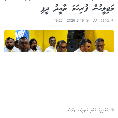
މަޖިލީހުން ފުރިހަމަ ތާއީދު ދީފި
އަހުމަދު ޝާހް
19 މޭ 2026 - 19:25
އެމްޑީޕީގެ ޤައުމީ މަޖިލީހުގެ ޖަލްސާ