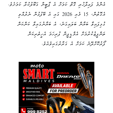
އެންމެ ފައިދާހުރި ގޮތް ކަމަށް އެ ޕާޓީން ގަބޫލުކުރާ ކަމަށެވެ.
އެގޮތުން، 15 މެއި 2026 ގައި އެ ބޭފުޅުން ނެރުއްވި
ގުޅިފައިވާ ބަޔާން ބަލައިގަނެ، އެ ބަޔާނުގައިވާ ކަންކަން
ތަންފީޒުކުރުމަށް އެމްޑީޕީން ފުރިހަމަ އެހީތެރިކަން
ފޯރުކޮށްދޭނެ ކަމަށް އެ ގަރާރުގައިވެއެވެ.