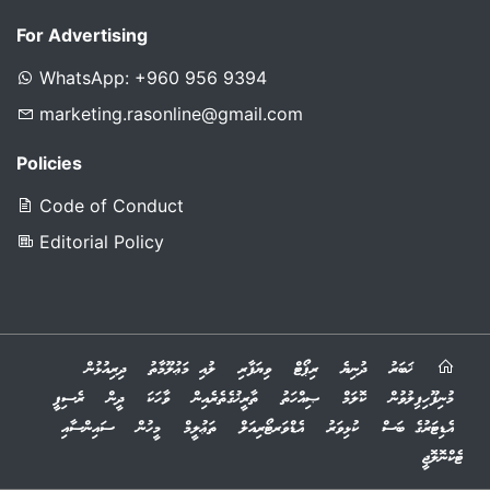
For Advertising
WhatsApp: +960 956 9394
marketing.rasonline@gmail.com
Policies
Code of Conduct
Editorial Policy
ޚަބަރު
ދުނިޔެ
ރިޕޯޓް
ވިޔަފާރި
ލުއި މަޢުލޫމާތު
ދިރިއުޅުން
މުނިފޫހިފިލުވުން
ކޮލަމް
ޞިއްހަތު
ތާރީޚުގެތެރެއިން
ވާހަކަ
ދީން
ރެސިޕީ
އެޑިޓަރުގެ ބަސް
ކުޅިވަރު
އެޑްވަރޓޯރިއަލް
ތަޢުލީމް
މީހުން
ސައިންސާއި
ޓެކްނޮލޮޖީ