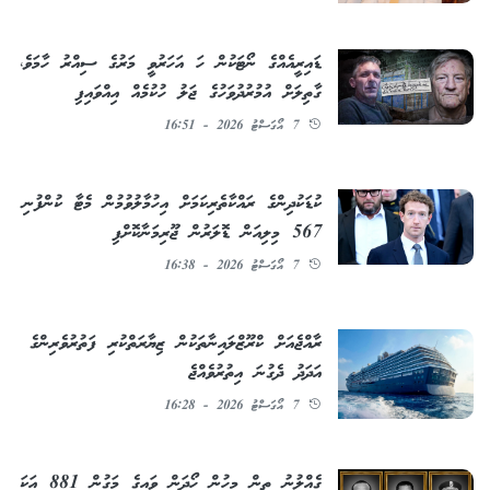
ޑައިރީއެއްގެ ނޯޓަކުން ހަ އަހަރުވީ މަރުގެ ސިއްރު ހާމަވެ،
ގާތިލަށް އުމުރުދުވަހުގެ ޖަލު ހުކުމެއް އިއްވައިފި
7 އޯގަސްޓު 2026 - 16:51
ކުޑަކުދިންގެ ރައްކާތެރިކަމަށް އިހުމާލުވުމުން މެޓާ ކުންފުނި
567 މިލިއަން ޑޮލަރުން ޖޫރިމަނާކޮށްފި
7 އޯގަސްޓު 2026 - 16:38
ރާއްޖެއަށް ކްރޫޒްލައިނާތަކުން ޒިޔާރަތްކުރި ފަތުރުވެރިންގެ
އަދަދު ދެގުނަ އިތުރުވެއްޖެ
7 އޯގަސްޓު 2026 - 16:28
ގެއްލުނު ތިން މީހުން ހޯދަން ވައިގެ މަގުން 881 އަކަ