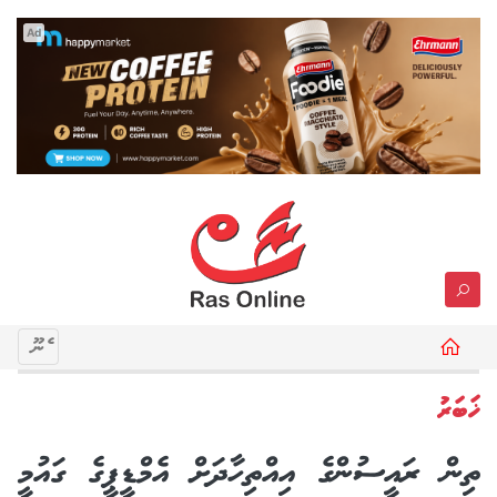
Ad
މެނޫ
ޚަބަރު
ތިން ރައީސުންގެ އިއްތިހާދަށް އެމްޑީޕީގެ ގައުމީ