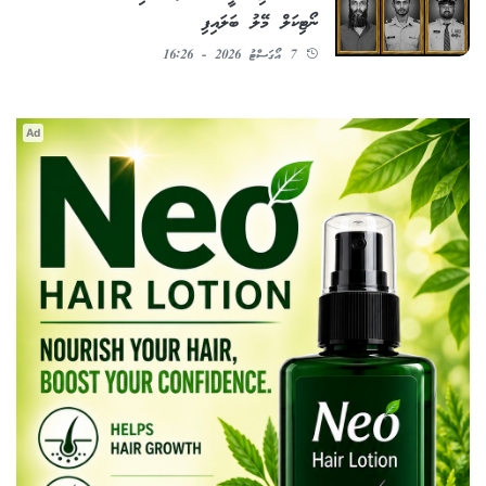
ނޯޓިކަލް މޭލު ބަލައިފި
7 އޯގަސްޓު 2026 - 16:26
Ad