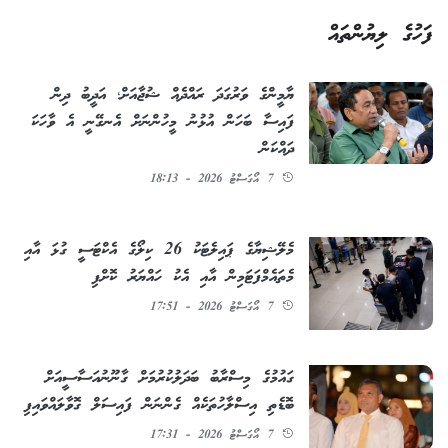
ފަހުގެ ލިޔުންތައް
ޔާމީންގެ ވަރުގަދަ ރައްދެއް ޝުޖާއަށް؛ އަދީބު ދިން
ފައިސާ ބަހަން އުޅުނު މީހުންނަށް އެނގޭނީ އެ ވާހަކަ
ދައްކަން
7 އޯގަސްޓު 2026 - 18:13
މެލޭޝިޔާގެ ޕައިލެޓަކު 26 ކިލޯގެ އެކްޓަސީ ގުޅަ އާއި
މެތައެމްފަޓަމިން އާއި އެކު ހައްޔަރު ކޮށްފި
7 އޯގަސްޓު 2026 - 17:51
ގައުމުގެ މިސްރާބު ބަދަލުކުރުމަށް ގާނޫނުއަސާސީއަށް
ބޮޑެތި އިސްލާހުތަކެއް ގެންނަން ފައިސަލް ގޮވާލައްވައިފި
7 އޯގަސްޓު 2026 - 17:31