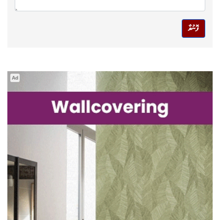
ފޮނުވާ
Ad