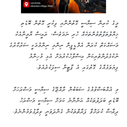
މީގެ ކުރިން ސިޔާސީ ގޮތުންނާއި ފިކުރީ ގޮތުން ބޮޑެތި
ޚިޔާލުތަފާތުވުންތަކެއް ހުރި ނަމަވެސް، ރައީސް ޔާމީނާއެކު
މަސައްކަތް ކުރަން އެމްޑީޕީން ނިންމި ނިންމުމަކީ ސަރުކާރުގެ
ނުކުޅެދުންތެރިކަން އިސްލާހުކުރުމަށް އެޅި މުހިންމު
ފިޔަވަޅެއްގެ ގޮތުގައި އެ ޕާޓީން ސިފަކުރެއެވެ.
މި އެއްބަސްވުމުގެ ސަބަބުން ރާއްޖޭގެ ސިޔާސީ މަސްރަހަށް
ބޮޑެތި ބަދަލުތަކެއް އަންނާނެ ކަމަށް ސިޔާސީ މަސްރަހު
ދިރާސާ ކުރަށްވާ ފަރާތްތަކުން ގެންދަވަނީ ވިދާޅުވަމުންނެވެ.