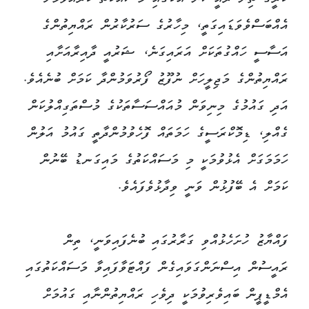
އެއްބަސްވެވަޑައިގަތީ، މިހާރުގެ ސަރުކާރުން ރައްޔިތުންގެ
އަސާސީ ހައްގުތަކަށް އަރައިގަނެ، ޝަރުއީ ދާއިރާއަށާއި
ރައްޔިތުންގެ މަޖިލީހަށް ނުފޫޒު ފޯރުވަމުންދާ ކަމަށް ބުނެއެވެ.
އަދި ގައުމުގެ މިނިވަން މުއައްސަސާތަކުގެ މުސްތަގިއްލުކަން
ގެއްލި، ޑިމޮކްރަސީގެ ހަމަތައް ފޮހެވުމުންދާތީ ގައުމު އަލުން
ހަމަމަގަށް އެޅުވުމަކީ މި މަސައްކަތުގެ މައިގަނޑު ބޭނުން
ކަމަށް އެ ބޭފުޅުން ވަނީ ވިދާޅުވެފައެވެ.
ފައްޔާޒު ހުށަހެޅުއްވި ގަރާރުގައި ބުނެފައިވަނީ، ތިން
ރައީސުން އިސްނަންގަވައިގެން ފައްޓަވާފައިވާ މަސައްކަތުގައި
އެމްޑީޕީން ބައިވެރިވުމަކީ ދިވެހި ރައްޔިތުންނާއި ގައުމަށް