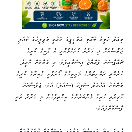
މިއަދު ހަވީރު ބޭއްވި އެމްޑީޕީގެ ގައުމީ މަޖިލީހުގެ ކުއްލި
ޖަލްސާއަށް މި ގަރާރު ހުށަހެޅުއްވީ އެ ޕާޓީގެ ކުރީގެ
ޗެއާޕާސަން ފައްޔާޒު އިސްމާއީލެވެ. މި ގަރާރަށް ތާއީދު
ކުރެއްވީ ރައްޔިތުންގެ މަޖިލީހުގެ ހޯރަފުށީ ދާއިރާގެ ކުރީގެ
މެންބަރު އަހުމަދު ސަލީމް (ސައްލެ) އެވެ. ޖަލްސާއަށް
ހާޒިރުވި ހުރިހާ މެންބަރުންގެ އިއްތިފާގުން މި ގަރާރު ވަނީ
ފާސްކޮށްފައެވެ.
ކުރީގެ ތިން ރައީސުން އެކުގައި މަސައްކަތް ކުރެއްވުމަށް