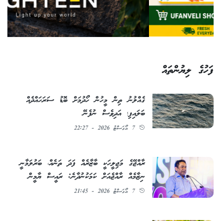
ފަހުގެ ލިޔުންތައް
ގެއްލުނު ތިން މީހުން ހޯދުމަށް ބޮޑު ސަރަހައްދެއް
ބަލައިފި؛ އަދިވެސް ނުފެނޭ
7 އޯގަސްޓު 2026 - 22:27
ރާއްޖޭގެ މަޖިލީހަކީ ބާޒާރެއް ފަދަ ތަނެއް، ބަރުލަމާނީ
ނިޒާމެއް ރާއްޖެއަށް ކަމަކުނުދާނެ: ރައީސް ޔާމީން
7 އޯގަސްޓު 2026 - 21:45