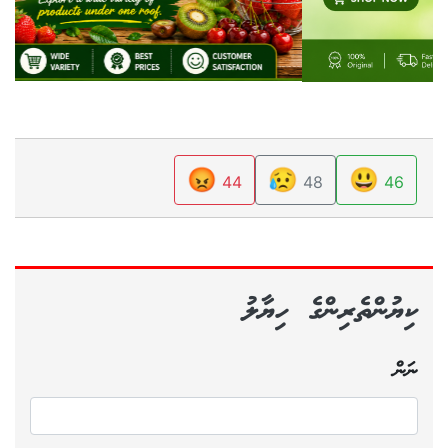
😡
😥
😃
44
48
46
ކިޔުންތެރިންގެ ހިޔާލު
ނަން