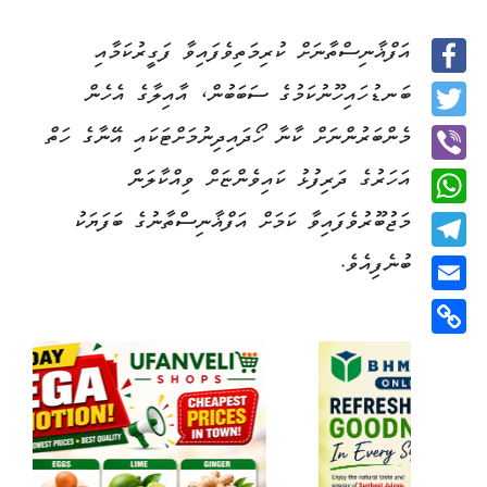
އަފްޣާނިސްތާނަށް ކުރިމަތިވެފައިވާ ފަގީރުކަމާއި
Facebook
ބަނޑުހައިހޫނުކަމުގެ ސަބަބުން، އާއިލާގެ އެހެން
Twitter
މެންބަރުންނަށް ކާނާ ހޯދައިދިނުމަށްޓަކައި އޭނާގެ ހަތް
އަހަރުގެ ދަރިފުޅު ކައިވެންޏަށް ވިއްކާލަން
Viber
މަޖުބޫރުވެފައިވާ ކަމަށް އަފްޣާނިސްތާނުގެ ބަފަޔަކު
WhatsApp
ބުނެފިއެވެ.
Telegram
Email
Copy
Link