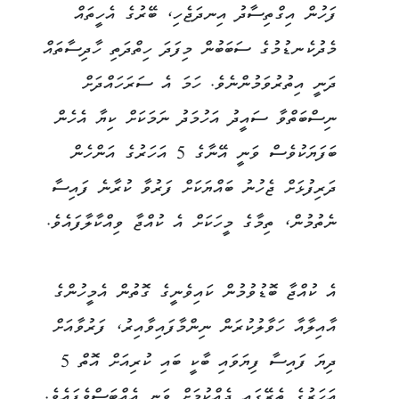
ފަހުން އިގްތިސާދު އިނދަޖެހި، ބޭރުގެ އެހީތައް
މެދުކެނޑުމުގެ ސަބަބުން މިފަދަ ހިތްދަތި ހާދިސާތައް
ދަނީ އިތުރުވަމުންނެވެ. ހަމަ އެ ސަރަހައްދަށް
ނިސްބަތްވާ ސައީދު އަހުމަދު ނަމަކަށް ކިޔާ އެހެން
ބަފަޔަކުވެސް ވަނީ އޭނާގެ 5 އަހަރުގެ އަންހެން
ދަރިފުޅަށް ޖެހުނު ބައްޔަކަށް ފަރުވާ ކުރާނެ ފައިސާ
ނެތުމުން، ތިމާގެ މީހަކަށް އެ ކުއްޖާ ވިއްކާލާފައެވެ.
އެ ކުއްޖާ ބޮޑުވުމުން ކައިވެނީގެ ގޮތުން އެމީހުންގެ
އާއިލާއާ ހަވާލުކުރަން ނިންމާފައިވާއިރު، ފަރުވާއަށް
ދިޔަ ފައިސާ ފިޔަވައި ބާކީ ބައި ކުރިއަށް އޮތް 5
އަހަރުގެ ތެރޭގައި ދެއްކުމަށް ވަނީ އެއްބަސްވެފައެވެ.