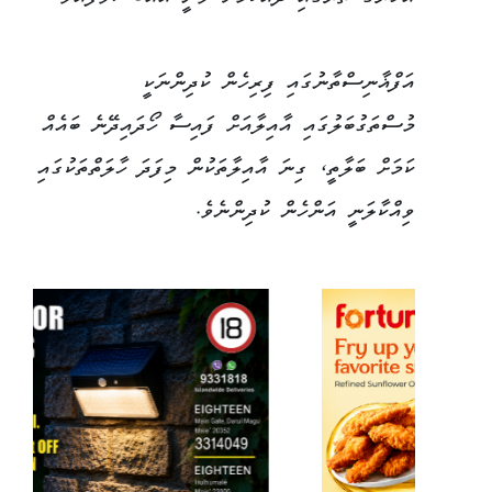
އަފްޣާނިސްތާނުގައި ފިރިހެން ކުދިންނަކީ
މުސްތަގުބަލުގައި އާއިލާއަށް ފައިސާ ހޯދައިދޭނެ ބައެއް
ކަމަށް ބަލާތީ، ގިނަ އާއިލާތަކުން މިފަދަ ހާލަތްތަކުގައި
ވިއްކާލަނީ އަންހެން ކުދިންނެވެ.