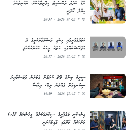
ބޮޑު ބަދަލު ވެބްސައިޓު އިފްތިތާހުކޮށް، ރައްޔިތުންގެ
ހިޔާލު ހޯދަނީ
7 އޯގަސްޓު 2026 - 20:34
ކުޅުދުއްފުށީގައި ހިންގި މަސްތުވާތަކެތީގެ ދެ
އޮޕަރޭޝަނެއްގައި ހަތަރު މީހަކު ހައްޔަރުކޮށްފި
7 އޯގަސްޓު 2026 - 20:17
ސީރީޒް ބިންޖް ވޮޗް ކުރުމުން އުމުރުން ދުވަސްވާއިރު
ސިކުނޑިއަށް ގެއްލުން ލިބޭ: ދިރާސާ
7 އޯގަސްޓު 2026 - 19:39
އިންސާނީ ވަގުފާރީގެ ޝިކާރައަކަށްވާ މީހުންނަށް ޚާއްޞަ
މަރުކަޒެއް މާލޭގައި ގާއިމުކުރަނީ