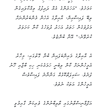
ކަމަށެވެ. "އަހަރެންގެ އެއް ދަރިފުޅު ވިއްކާލައިގެން
ލިބޭ ފައިސާއިން، އާއިލާގެ އެހެން މެންބަރުންނަށް
މަދުވެގެން ހަތަރު އަހަރު ދުވަހުގެ ކާނާ ކަށަވަރު
ކުރެވޭނެ،" އޭނާ ބުންޏެވެ.
އެ އާއިލާގެ މައިންބަފައިން ބުނާ ގޮތުގައި، މިހާރު
އެމީހުންނަށް ކާން ލިބެނީ ހަމައެކަނި ހިކި ބާޖާއި ހޫނު
ފެނެވެ. ސައިފަތްކޮޅެއް ގަންނާނެ ފައިސާވެސް
އެމީހުންގެ އަތަކު ނެތެވެ.
އަފްޣާނިސްތާނުގައި ތާލިބާނުންގެ ވެރިކަން ގާއިމުވީ