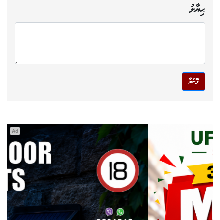
ޙިޔާލު
ފޮނުވާ
Ad