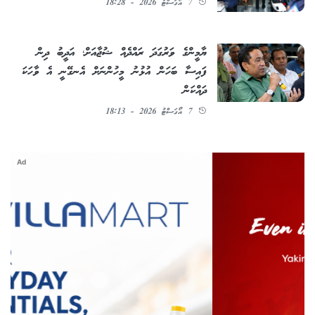
7 އޯގަސްޓު 2026 - 18:28
ޔާމީންގެ ވަރުގަދަ ރައްދެއް ޝުޖާއަށް؛ އަދީބު ދިން
ފައިސާ ބަހަން އުޅުނު މީހުންނަށް އެނގޭނީ އެ ވާހަކަ
ދައްކަން
7 އޯގަސްޓު 2026 - 18:13
Ad