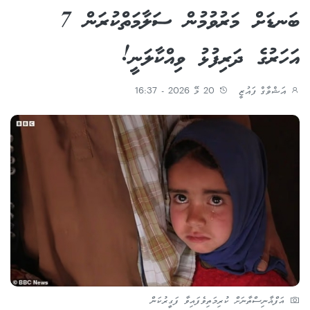
ބަނޑަށް މަރުވުމުން ސަލާމަތްކުރަން 7
އަހަރުގެ ދަރިފުޅު ވިއްކާލަނީ!
އަޝްވާގް ފައުޒީ
20 މޭ 2026 - 16:37
އަފްޣާނިސްތާނަށް ކުރިމަތިވެފައިވާ ފަގީރުކަން