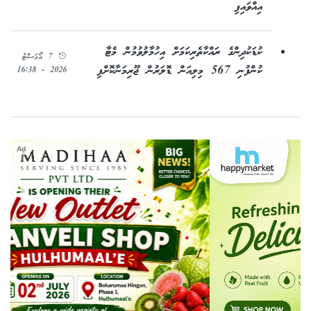
އިއްވައިފި
ކުޑަކުދިންގެ ރައްކާތެރިކަމަށް އިހުމާލުވުމުން މެޓާ
7 އޯގަސްޓު
ކުންފުނި 567 މިލިއަން ޑޮލަރުން ޖޫރިމަނާކޮށްފި
2026 - 16:38
Ad