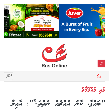
Ad
މެނޫ
ލުއި މަޢުލޫމާތު
"ބައްޕާ، ކާނެ އެއްޗެއް ނެތްތަ؟"؛ އާއިލާ