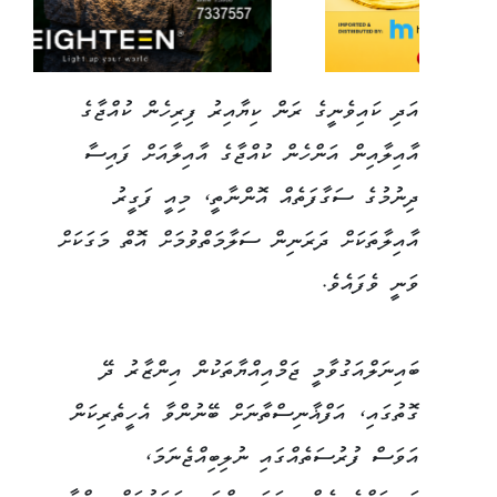
އަދި ކައިވެނީގެ ރަން ކިޔާއިރު ފިރިހެން ކުއްޖާގެ
އާއިލާއިން އަންހެން ކުއްޖާގެ އާއިލާއަށް ފައިސާ
ދިނުމުގެ ސަގާފަތެއް އޮންނާތީ، މިއީ ފަގީރު
އާއިލާތަކަށް ދަރަނިން ސަލާމަތްވުމަށް އޮތް މަގަކަށް
ވަނީ ވެފައެވެ.
ބައިނަލްއަގުވާމީ ޖަމްއިއްޔާތަކުން އިންޒާރު ދޭ
ގޮތުގައި، އަފްޣާނިސްތާނަށް ބޭނުންވާ އެހީތެރިކަން
އަވަސް ފުރުސަތެއްގައި ނުލިބިއްޖެނަމަ،