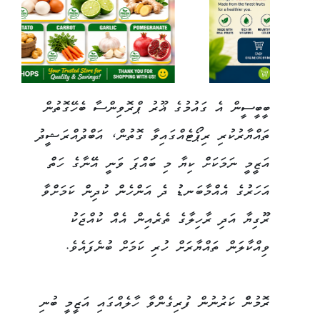
ބީބީސީން އެ ގައުމުގެ ޣޫރު ޕްރޮވިންސާ ބެހޭގޮތުން
ތައްޔާރުކުރި ރިޕޯޓެއްގައިވާ ގޮތުން، އަބްދުއްރަޝީދު
އަޒީމީ ނަމަކަށް ކިޔާ މި ބައްޕަ ވަނީ އޭނާގެ ހަތް
އަހަރުގެ އެއްމާބަނޑު ދެ އަންހެން ކުދިން ކަމަށްވާ
ރޫގިޔާ އަދި ރާހިލާގެ ތެރެއިން އެއް ކުއްޖަކު
ވިއްކާލަން ތައްޔާރަށް ހުރި ކަމަށް ބުނެފައެވެ.
ރޮމުންް ކަރުނުން ފުރިގެންވާ ހާލެއްގައި އަޒީމީ ބުނި