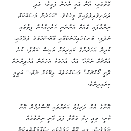
ގޮތުގައި، އޭނާ އަކީ ނުހަނު ފަގީރު، އަދި
ދަރަނިވެރިވެފައިވާ މީހެކެވެ. "އަހަރެން މަސައްކަތް
ނިންމާފައި ގެއަށް އަންނަނީ ކަރުހިއްކުން ފިލުވައި
ނުލެވި، ބަނޑުހައިހޫނުކަމާއި މާޔޫސްކަމުގެ ތެރޭގައި.
ކުދިން އަހަރެންގެ ކައިރިއަށް އައިސް 'ބައްޕާ، ކާނެ
އެއްޗެއް ނެތްހޭ' އަހާ. އެކަމަކު އަހަރެން އެކުދިންނަށް
ދޭނީ ކޯއްޗެއް؟ މަސައްކަތެއް ލިބޭކަށް ނެތް،" އަޒީމީ
ކިޔައިދިނެވެ.
އޭނާގެ އެއް ދަރިފުޅު އަތަށްލައި ބޮސްދެމުން އޭނާ
ބުނީ، މިއީ ހިތް މަރާލާ ފަދަ ވޭނީ ނިންމުމެއް
ނަމަވެސް، މިއީ އޮތް ހަމައެކަނި ސަލާމަތްތެރިކަން