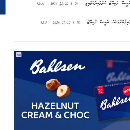
ސް މުޢިއްޒު ހުޅުވައިދެއްވައިފި
5 އޯގަސްޓު 2026 - 18:24
އިމުކޮށްގެން: ރައީސް މުއިއްޒު
5 އޯގަސްޓު 2026 - 12:5
Ad