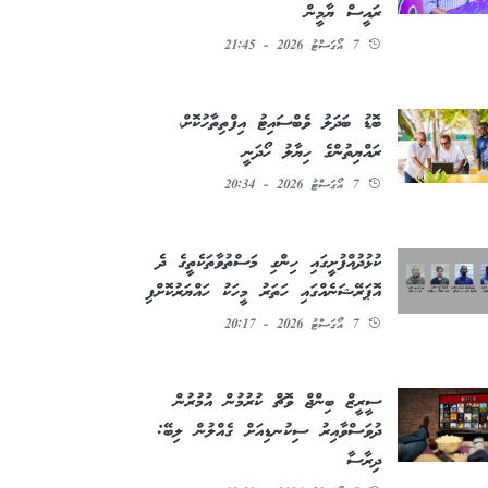
ރައީސް ޔާމީން
7 އޯގަސްޓު 2026 - 21:45
ބޮޑު ބަދަލު ވެބްސައިޓު އިފްތިތާހުކޮށް،
ރައްޔިތުންގެ ހިޔާލު ހޯދަނީ
7 އޯގަސްޓު 2026 - 20:34
ކުޅުދުއްފުށީގައި ހިންގި މަސްތުވާތަކެތީގެ ދެ
އޮޕަރޭޝަނެއްގައި ހަތަރު މީހަކު ހައްޔަރުކޮށްފި
7 އޯގަސްޓު 2026 - 20:17
ސީރީޒް ބިންޖް ވޮޗް ކުރުމުން އުމުރުން
ދުވަސްވާއިރު ސިކުނޑިއަށް ގެއްލުން ލިބޭ:
ދިރާސާ