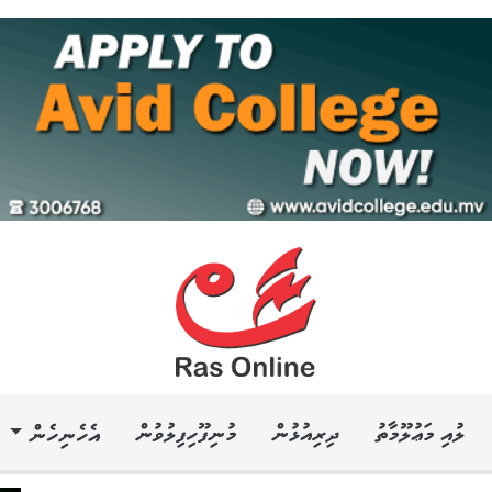
ލުއި މަޢުލޫމާތު
ދިރިއުޅުން
މުނިފޫހިފިލުވުން
އެހެނިހެން