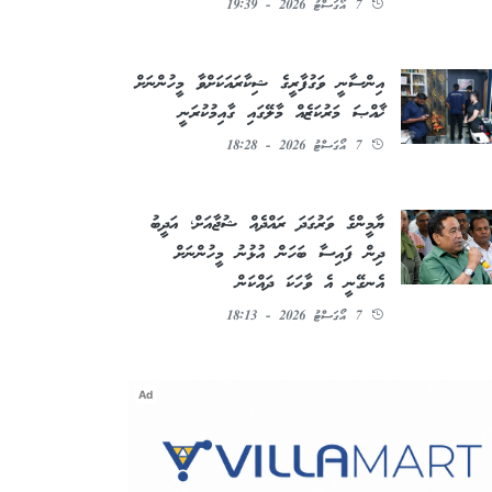
7 އޯގަސްޓު 2026 - 19:39
އިންސާނީ ވަގުފާރީގެ ޝިކާރައަކަށްވާ މީހުންނަށް
ޚާއްޞަ މަރުކަޒެއް މާލޭގައި ގާއިމުކުރަނީ
7 އޯގަސްޓު 2026 - 18:28
ޔާމީންގެ ވަރުގަދަ ރައްދެއް ޝުޖާއަށް؛ އަދީބު
ދިން ފައިސާ ބަހަން އުޅުނު މީހުންނަށް
އެނގޭނީ އެ ވާހަކަ ދައްކަން
7 އޯގަސްޓު 2026 - 18:13
Ad