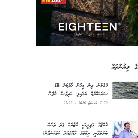
ގެ ލިޔުންތައް
ގެއްލުނު ތިން މީހުން ހޯދުމަށް ބޮޑު
ސަރަހައްދެއް ބަލައިފި؛ އަދިވެސް ނުފެނޭ
7 އޯގަސްޓު 2026 - 22:27
ރާއްޖޭގެ މަޖިލީހަކީ ބާޒާރެއް ފަދަ ތަނެއް،
ބަރުލަމާނީ ނިޒާމެއް ރާއްޖެއަށް ކަމަކުނުދާނެ: