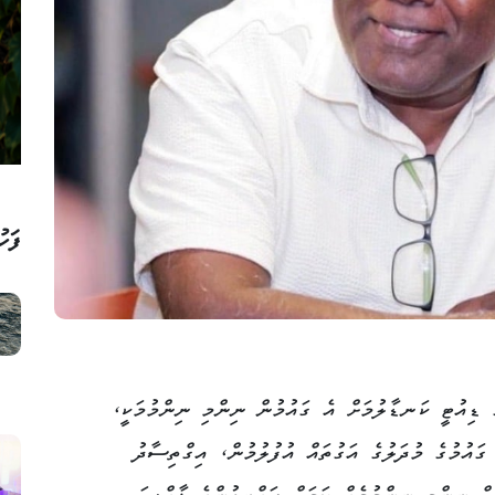
ފަހު
ެ ޑިއުޓީ ކަނޑާލުމަށް އެ ގައުމުން ނިންމި ނިންމުމަކީ،
 ގައުމުގެ މުދަލުގެ އަގުތައް އުފުލުމުން، އިގްތިސާދު