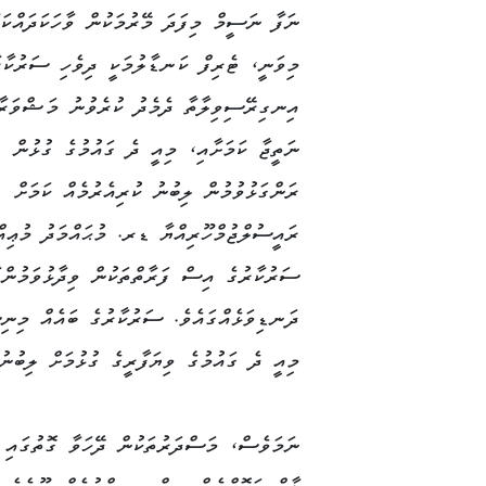
ނަފާ ނަސީމް މިފަދަ މޭރުމަކުން ވާހަކަދައްކަވ
މިވަނީ، ޓެރިފް ކަނޑާލުމަކީ ދިވެހި ސަރުކާރ
އިނގިރޭސިވިލާތާ ދެމެދު ކުރެވުނު މަޝްވަރާތ
ނަތީޖާ ކަމަށާއި، މިއީ ދެ ގައުމުގެ ގުޅުން
ރަންގަޅުވުމުން ލިބުނު ކުރިއެރުމެއް ކަމަށް
ރައީސުލްޖުމްހޫރިއްޔާ ޑރ. މުޙައްމަދު މުޢިއް
ސަރުކާރުގެ އިސް ފަރާތްތަކުން ވިދާޅުވަމުންދ
ދަނޑިވަޅެއްގައެވެ. ސަރުކާރުގެ ބައެއް މިނިސ
މިއީ ދެ ގައުމުގެ ވިޔަފާރީގެ ގުޅުމަށް ލިބުނު 
ނަމަވެސް، މަސްދަރުތަކުން ދޭހަވާ ގޮތުގައި 