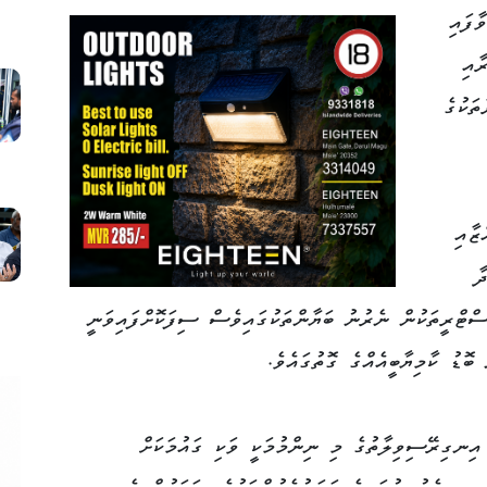
ާފައި
ާއި
ަކުގެ
ޒާއި
ާ
ްޓްރީތަކުން ނެރުނު ބަޔާންތަކުގައިވެސް ސިފަކޮށްފައިވަނީ
ބޮޑު ކާމިޔާބީއެއްގެ ގޮތުގައެވެ.
އިނގިރޭސިވިލާތުގެ މި ނިންމުމަކީ ވަކި ގައުމަކަށް