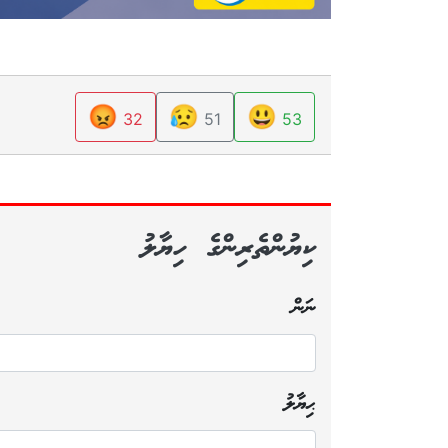
😡
😥
😃
32
51
53
ކިޔުންތެރިންގެ ހިޔާލު
ނަން
ޙިޔާލު