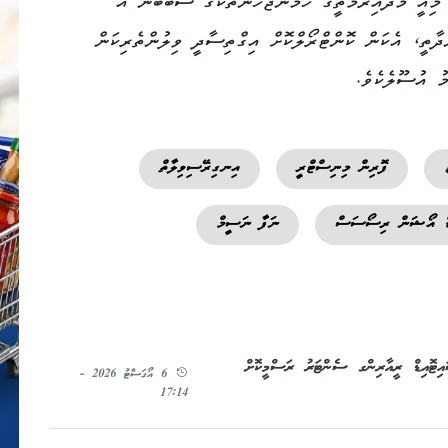
ިއީ މެދުއިރުމަތީގެ ހަމަނުޖެހުންތަކުގެ ސަބަބުން އެ
ްދާތީ، އެކަން ކޮންޓްރޯލްކޮށް އިގްތިސާދީ ވިލުންތެރިކަން
ު އުސޫލެކެވެ.
ފޮރިން މިނިސްޓްރީ
އިނގިރޭސިވިލާތް
ްޑް އޯޝަން ރިސޯސަސް
ނަފާ ނަސީމް
ައިޓޮއިޑް ރީއާރިންގ ސެންޓަރު ރަސްމީކޮށް
6 އޯގަސްޓު 2026 -
17:14