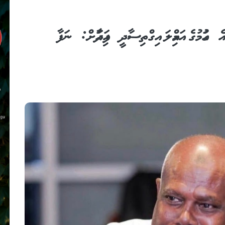
ައުމުގެ އަމިއްލަ އިގްތިސާދީ ފައިދާއަށް: ނަފާ