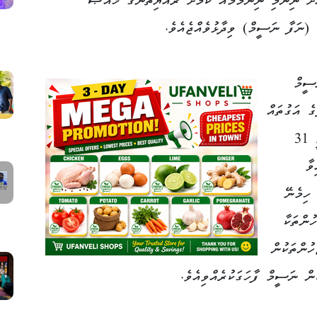
އަށް ނިންމި ނިންމުމެއް ކަމަށް ރައްޔިތުންގެ ޚާއްޞަ
 (ނަފާ ނަސީމް) ވިދާޅުވެއްޖެއެވެ.
ސީމް
ެ އަގުތައް
ތިރިކުރުމަށްޓަކައި ބައެއް ކާބޯތަކެތީގެ ޑިއުޓީ 31
ިވާ
ހިމެނޭ
ުންތަކާ
ހުންތަކުން
ަން ނަސީމް ފާހަގަކުރެއްވިއެވެ.