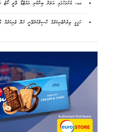
އއ. އުކުޅަހުގައި އަލަށް ބިނާކުރި އައުޓްޑޯ ވޮލީ ކޯޓު ރައީ
ހަގީގީ ވިލުންވެރިކަމެއް ހާސިލްކުރެވޭނީ ހެޔޮ ވެރިކަމެއް ގާ