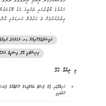
ޚާއްޞަކޮށްގެން ނިންމި ނިންމުމެއް ނޫނެވެ. މ
ގައުމުގެ ބާޒާރުގައި ތަކެތީގެ އަގު ބޮޑުވަމުނ
އިތުރުކުރުމަށް އެ ގައުމުން ކަނޑައެޅި އާންމ
ރައީސުލްޖުމްހޫރިއްޔާ ޑރ. މުޙައްމަދު މުޢިއްޒު
މިނިސްޓްރީ އޮފް ފިޝަރީޒް އެނ
މި ލިޔުމާ ގުޅޭ
ހަނިމާދޫގައި ޕާމް ޕެސްޓް ބައޮލޮޖިކަލް ކޮންޓްރޯލް ޕެރަސ
ހުޅުވައިފި