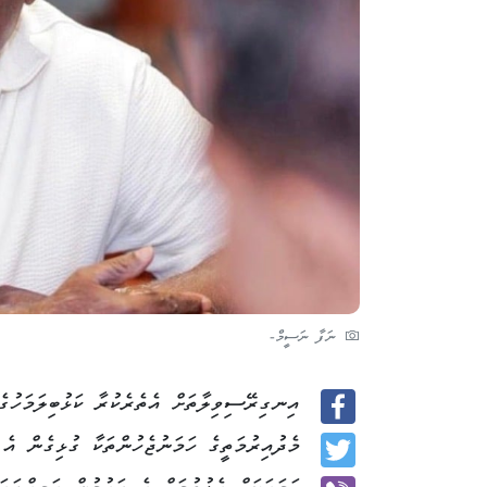
ނަފާ ނަސީމް-
އިނގިރޭސިވިލާތަށް އެތެރެކުރާ ކަޅުބިލަމަހުގ
Facebook
މެދުއިރުމަތީގެ ހަމަނުޖެހުންތަކާ ގުޅިގެން އެ
Twitter