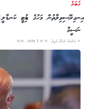
ޚަބަރު
އިނގިރޭސިވިލާތުން މަހުގެ ޑިއުޓީ ކަނޑާލީ އެ ގ
ނަސީމް
މަރްޔަމް ނަހްދާ ވަޙީދު
21 މޭ 2026 - 12:21