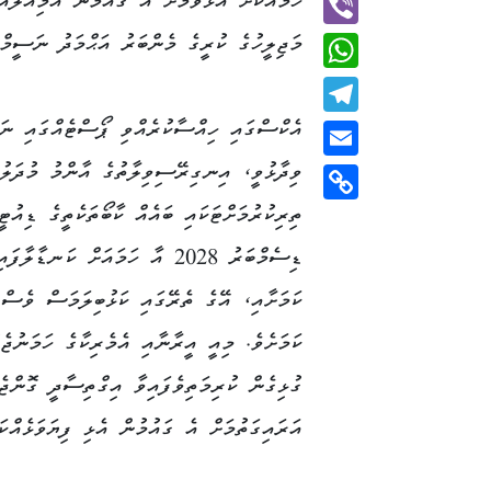
ހަމައަކަށް އެޅުވުމަށް އެ ގައުމުން އަމިއްލަ
މަޖިލީހުގެ ކުރީގެ މެންބަރު އަޙްމަދު ނަސީމް
Viber
WhatsApp
އެކްސްގައި ހިއްސާކުރެއްވި ޕޯސްޓެއްގައި ނަ
Telegram
ވިދާޅުވީ، އިނގިރޭސިވިލާތުގެ އާންމު މުދަލުގ
Email
Copy
Link
ޑިސެމްބަރު 2028 އާ ހަމައަށް ކަނޑާލާފައ
ކަމަށާއި، އޭގެ ތެރޭގައި ކަޅުބިލަމަސް ވެސް 
ކަމަށެވެ. މިއީ އީރާނާއި އެމެރިކާގެ ހަމަނުޖެހ
ގުޅިގެން ކުރިމަތިވެފައިވާ އިގްތިސާދީ ގޮންޖެ
އަރައިގަތުމަށް އެ ގައުމުން އެޅި ފިޔަވަޅެއްކ