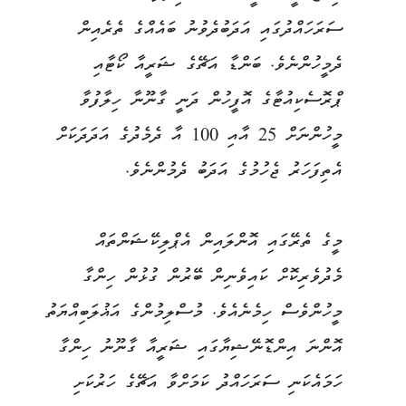
ސަރަހައްދުގައި އަދަބުދެވުނު ބައެއްގެ ތެރެއިން
ދެމީހުންނެވެ. ބަންޑާ އަޗޭގެ ޝަރީއާ ކޯޓާއި
ޕްރޮސެކިއުޓާގެ އޮފީހުން ދަނީ ގާނޫނާ ހިލާފުވާ
މީހުންނަށް 25 އާއި 100 އާ ދެމެދުގެ އަދަދަކަށް
އެތިފަހަރު ޖެހުމުގެ އަދަބު ދެމުންނެވެ.
މީގެ ތެރޭގައި އޮންލައިން އެޕްލިކޭޝަންތައް
މެދުވެރިކޮށް ކައިވެނިން ބޭރުން ގުޅުން ހިންގާ
މީހުންވެސް ހިމެނެއެވެ. މުސްލިމުންގެ އަޣުލަބިއްޔަތު
އޮންނަ އިންޑޮނޭޝިޔާގައި ޝަރީއާ ގާނޫނު ހިންގާ
ހަމައެކަނި ސަރަހައްދު ކަމަށްވާ އަޗޭގެ ހަރުކަށި