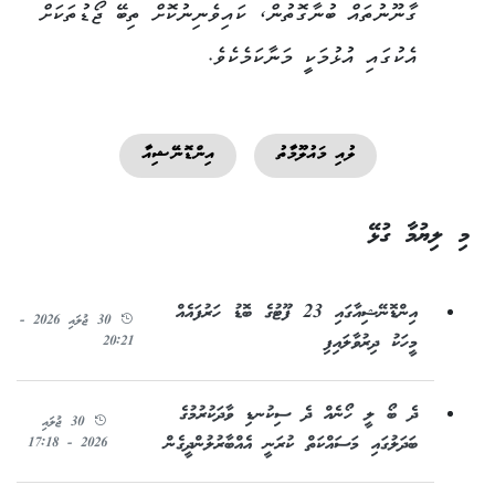
ގާނޫނުތައް ބުނާގޮތުން، ކައިވެނިނުކޮށް ތިބޭ ޖޯޑުތަކަށް
އެކުގައި އުޅުމަކީ މަނާކަމެކެވެ.
ލުއި މައުލޫމާތު
އިންޑޮނޭޝިއާ
މި ލިޔުމާ ގުޅޭ
އިންޑޮނޭޝިއާގައި 23 ފޫޓުގެ ބޮޑު ހަރުފައެއް
30 ޖުލައި 2026 -
މީހަކު ދިރުވާލައިފި
20:21
ދެ ބޯ ލީ ހޯނެއް ދެ ސިކުނޑި ވާދަކުރުމުގެ
30 ޖުލައި
ބަދަލުގައި މަސައްކަތް ކުރަނީ އެއްބާރުލުންދީގެން
2026 - 17:18