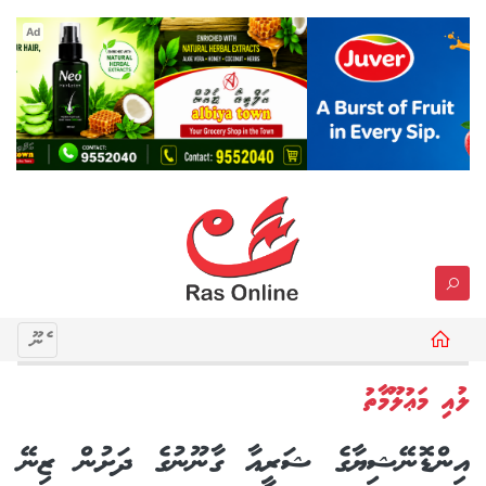
Ad
މެނޫ
ލުއި މަޢުލޫމާތު
އިންޑޮނޭޝިޔާގެ ޝަރީއާ ގާނޫނުގެ ދަށުން ޒިނޭ