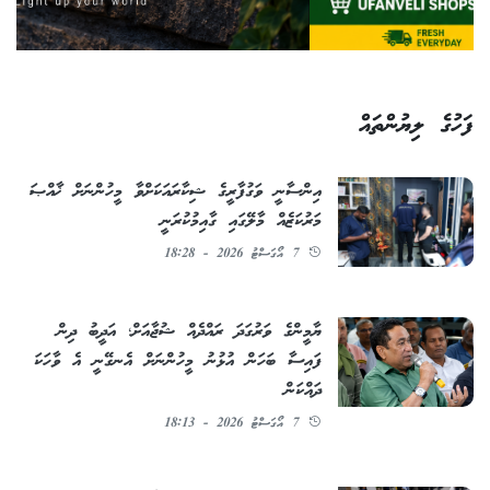
ފަހުގެ ލިޔުންތައް
އިންސާނީ ވަގުފާރީގެ ޝިކާރައަކަށްވާ މީހުންނަށް ޚާއްޞަ
މަރުކަޒެއް މާލޭގައި ގާއިމުކުރަނީ
7 އޯގަސްޓު 2026 - 18:28
ޔާމީންގެ ވަރުގަދަ ރައްދެއް ޝުޖާއަށް؛ އަދީބު ދިން
ފައިސާ ބަހަން އުޅުނު މީހުންނަށް އެނގޭނީ އެ ވާހަކަ
ދައްކަން
7 އޯގަސްޓު 2026 - 18:13