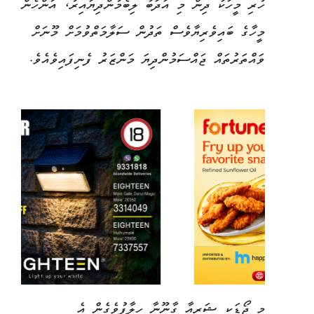
ހުރި މީހަކު ދިން މި އަދަބު ލިބެމުންދިޔައިރު، އަންހެން
މީހާގެ ބައިވެރިޔާވެސް ތަދުން ސަލާމަތްވުމަށް މޫނަށް
ވައްތަރުތައް ޖައްސަމުންދިޔަ މަންޒަރު ފެނިފައިވެއެވެ.
މި ޖޯޑަކީ ޝަރީއާ ގާނޫނާ ހިލާފުވެގެން އެ