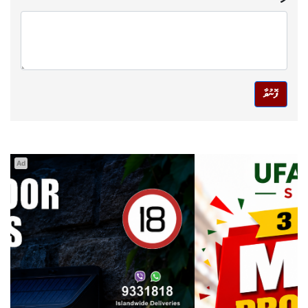
ފޮނުވާ
Ad