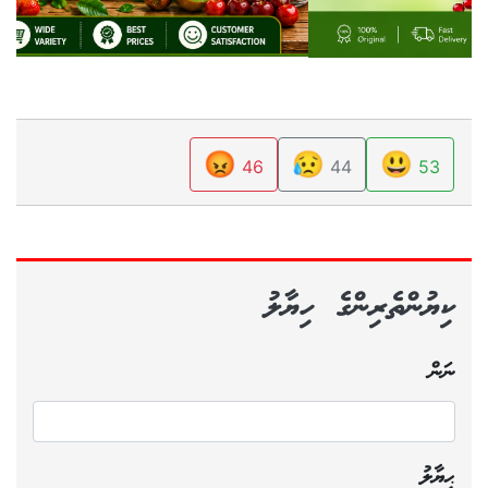
😡
😥
😃
46
44
53
ކިޔުންތެރިންގެ ހިޔާލު
ނަން
ޙިޔާލު