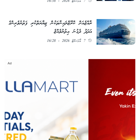
7 އޯގަސްޓު 2026 - 16:38
ރާއްޖެއަށް ކްރޫޒްލައިނާތަކުން ޒިޔާރަތްކުރި ފަތުރުވެރިންގެ
އަދަދު ދެގުނަ އިތުރުވެއްޖެ
7 އޯގަސްޓު 2026 - 16:28
Ad