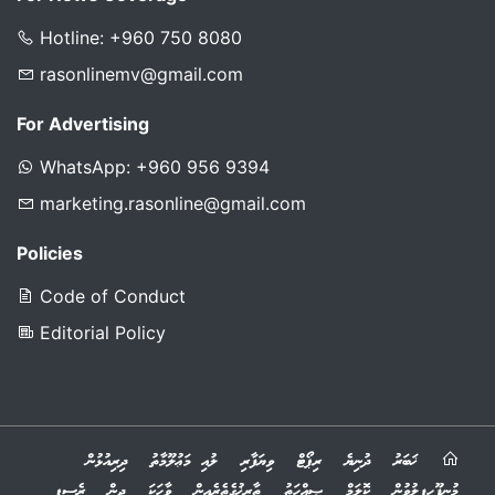
Hotline: +960 750 8080
rasonlinemv@gmail.com
For Advertising
WhatsApp: +960 956 9394
marketing.rasonline@gmail.com
Policies
Code of Conduct
Editorial Policy
ޚަބަރު
ދުނިޔެ
ރިޕޯޓް
ވިޔަފާރި
ލުއި މަޢުލޫމާތު
ދިރިއުޅުން
މުނިފޫހިފިލުވުން
ކޮލަމް
ޞިއްހަތު
ތާރީޚުގެތެރެއިން
ވާހަކަ
ދީން
ރެސިޕީ