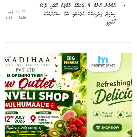
އުމުރުން އެންމެ 8 އަހަރުގެ ކުއްޖަކު އޭއައި ވާހަކަ
30 ޖުލައި
ކިޔައިދޭ ޑިވައިސެއް އުފައްދައި ބޮޑު ސަމާލުކަމެއް
2026 - 9:13
ހޯދައިފި
Ad