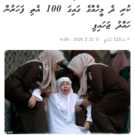
ކުރި ދެ މީހެއްގެ ގައިގަ 100 އެތި ފަހަރުން
ހައްދު ޖަހައިފި
އަޝްވާގް ފައުޒީ
23 މޭ 2026 - 6:56