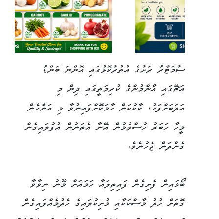
ސުމަޓްރާ ރަށުގެ އުތުރުކޮޅުގައި އޮންނަ ބަންޑާ
އަޗޭގައި އާންމުންގެ ކުރިމަތީގައި ދިން މި
އަދަބަށްފަހު، ކާކުކަން ހާމަކޮށްފައިނުވާ މި އަންހެން
މީހާ ހަބަރު ހުސްވުމުން އޭނާ އެތަނުން އުފުލައިގެން
ގެންދަން ޖެހުނެވެ.
ބޯޅައިން ފެށިގެން ފައިތިލައާ ހަމައަށް މޫނު ނިވާވާ
ގޮތަށް ހުދު މާސްކަކާއި މުށިކުލައިގެ ހެދުމެއްލައިގެން