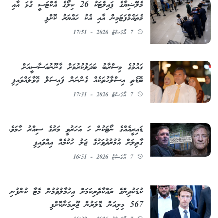
މެލޭޝިޔާގެ ޕައިލެޓަކު 26 ކިލޯގެ އެކްޓަސީ ގުޅަ އާއި
މެތައެމްފަޓަމިން އާއި އެކު ހައްޔަރު ކޮށްފި
7 އޯގަސްޓު 2026 - 17:51
ގައުމުގެ މިސްރާބު ބަދަލުކުރުމަށް ގާނޫނުއަސާސީއަށް
ބޮޑެތި އިސްލާހުތަކެއް ގެންނަން ފައިސަލް ގޮވާލައްވައިފި
7 އޯގަސްޓު 2026 - 17:31
ޑައިރީއެއްގެ ނޯޓަކުން ހަ އަހަރުވީ މަރުގެ ސިއްރު ހާމަވެ،
ގާތިލަށް އުމުރުދުވަހުގެ ޖަލު ހުކުމެއް އިއްވައިފި
7 އޯގަސްޓު 2026 - 16:51
ކުޑަކުދިންގެ ރައްކާތެރިކަމަށް އިހުމާލުވުމުން މެޓާ ކުންފުނި
567 މިލިއަން ޑޮލަރުން ޖޫރިމަނާކޮށްފި