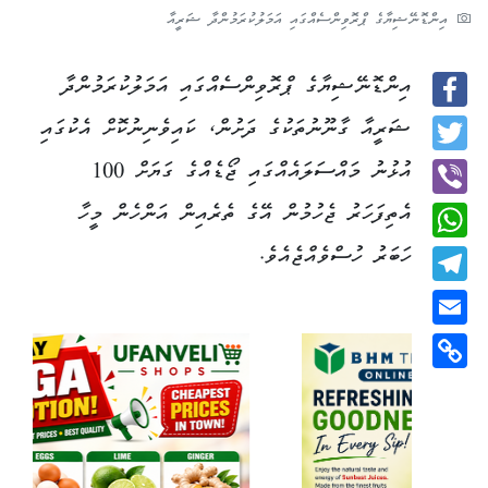
އިންޑޮނޭޝިޔާގެ ޕްރޮވިންސެއްގައި އަމަލުކުރަމުންދާ ޝަރީއާ
އިންޑޮނޭޝިޔާގެ ޕްރޮވިންސެއްގައި އަމަލުކުރަމުންދާ
Facebook
ޝަރީއާ ގާނޫނުތަކުގެ ދަށުން، ކައިވެނިނުކޮށް އެކުގައި
Twitter
އުޅުނު މައްސަލައެއްގައި ޖޯޑެއްގެ ގަޔަށް 100
އެތިފަހަރު ޖެހުމުން އޭގެ ތެރެއިން އަންހެން މީހާ
Viber
ހަބަރު ހުސްވެއްޖެއެވެ.
WhatsApp
Telegram
Email
Copy
Link