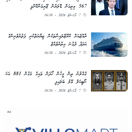
567 މިލިއަން ޑޮލަރުން ޖޫރިމަނާކޮށްފި
7 އޯގަސްޓު 2026 - 16:38
ރާއްޖެއަށް ކްރޫޒްލައިނާތަކުން ޒިޔާރަތްކުރި ފަތުރުވެރިންގެ
އަދަދު ދެގުނަ އިތުރުވެއްޖެ
7 އޯގަސްޓު 2026 - 16:28
ގެއްލުނު ތިން މީހުން ހޯދަން ވައިގެ މަގުން 881 އަކަ
ނޯޓިކަލް މޭލު ބަލައިފި
7 އޯގަސްޓު 2026 - 16:26
Ad