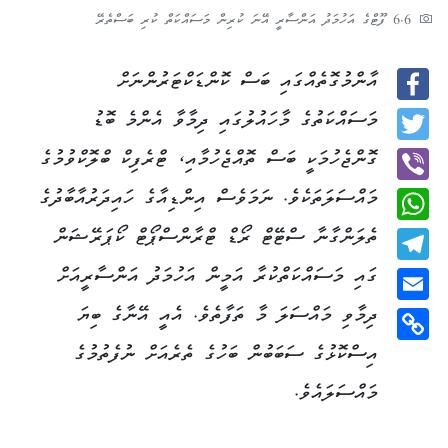
6.6 ފޫޓްގެ އަހުމަދު އަންސާރީ އޭނަ ކުރިން މަސައްކަތް ކުރި ބަސްތެރޭ
އާންމުގޮތެއްގައި ބަސް ކޮންޑަކްޓަރުންނަށް
Facebook
މަސައްކަތުގެ މާހައުލުގައި ދިމާވާ އެންމެ ބޮޑު
Twitter
ގޮންޖެހުމަކީ ބަސް ތޮއްޖެހުމާއި، ޓްރެފިކް ބްލޮކްވުމުގެ
މައްސަލަތަކެވެ. ނަމަވެސް އިންޑިއާގެ ހައިދަރުއާބާދުގެ
Viber
ތެލަންގާނާ ސްޓޭޓް ރޯޑް ޓްރާންސްޕޯޓް ކޯޕަރޭޝަން
WhatsApp
ގައި މަސައްކަތްކުރާ އަމީން އަހުމަދު އަންސާރީއަށް
Telegram
ދިމާވި މައްސަލަ މާ ތަފާތެވެ. އެއީ އޭނާގެ ބިޔަ
Email
އިސްކޮޅުގެ ސަބަބުން ބަހުގެ ތެރެއަށް ނުފެތުމުގެ
Copy
Link
މައްސަލައެވެ.