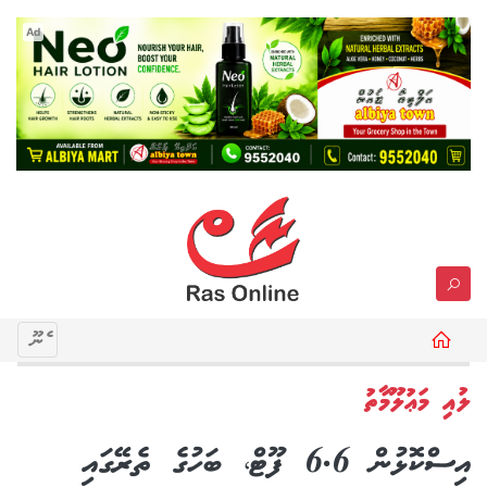
Ad
މެނޫ
ލުއި މަޢުލޫމާތު
އިސްކޮޅުން 6.6 ފޫޓް، ބަހުގެ ތެރޭގައި