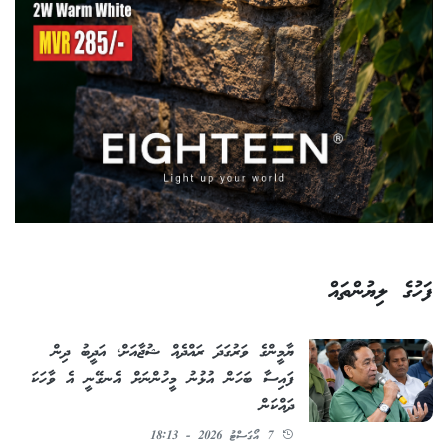
ފަހުގެ ލިޔުންތައް
ޔާމީންގެ ވަރުގަދަ ރައްދެއް ޝުޖާއަށް؛ އަދީބު ދިން
ފައިސާ ބަހަން އުޅުނު މީހުންނަށް އެނގޭނީ އެ ވާހަކަ
ދައްކަން
7 އޯގަސްޓު 2026 - 18:13