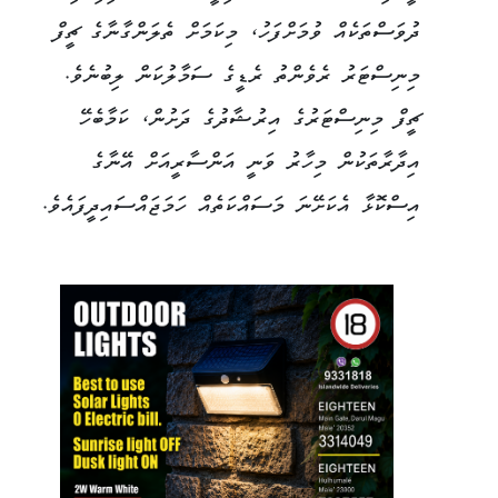
ދުވަސްތަކެއް ވުމަށްފަހު، މިކަމަށް ތެލަންގާނާގެ ޗީފް
މިނިސްޓަރު ރެވެންތު ރެޑީގެ ސަމާލުކަން ލިބުނެވެ.
ޗީފް މިނިސްޓަރުގެ އިރުޝާދުގެ ދަށުން، ކަމާބެހޭ
އިދާރާތަކުން މިހާރު ވަނީ އަންސާރީއަށް އޭނާގެ
އިސްކޮޅާ އެކަށޭނަ މަސައްކަތެއް ހަމަޖައްސައިދީފައެވެ.