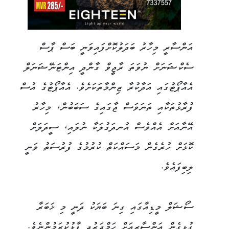
އަންސާރީ މިހާރު ބަދަލުކޮށްފައިވަނީ ބަސް ޕާސް
ސެކްޝަނަށް ނުވަތަ ރާޖީވް ގާންދީ އިންޓަނޭޝަނަލް
އެއާޕޯޓުގައި އަދާކުރާ ޒިންމާތަކަށެވެ. އެއާޕޯޓުގެ އުސް
ފުރާޅުތަކާއި ތަނަވަސް ޖާގައިގެ ސަބަބުން، މިހާރު
އޭނާއަށް އެއްވެސް އުނދަގުލަކާ ނުލައި، ސީދަލަށް
ކޮޅަށް ހުރެގެން މަސައްކަތް ކުރުމުގެ ފުރުސަތު ވަނީ
ލިބިފައެވެ.
ސޯޝަލް މީޑިއާގައި ގިނަ ބަޔަކު ދަނީ މި ޚަބަރާ
ގުޅިގެން އަންސާރީއަށް ހަމްދަރުދީ ފާޅުކުރަމުންނެވެ.