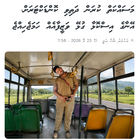
މަސައްކަތް ކުރަން ދަތިވި ކޮންޑަކްޓަރަށް،
އޭނާގެ އިސްކޮޅާ ގުޅޭ ވަޒީފާއެއް ހަމަޖެހިއްޖެ
އަހުމަދު ޝާހް އަލީ
23 މޭ 2026 - 7:58