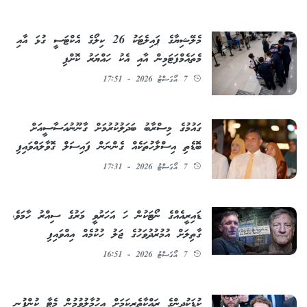
މެލޭޝިޔާގެ ޕައިލެޓަކު 26 ކިލޯގެ އެކްޓަސީ ގުޅަ އާއި
މެތައެމްފަޓަމިން އާއި އެކު ހައްޔަރު ކޮށްފި
7 އޯގަސްޓު 2026 - 17:51
ގައުމުގެ މިސްރާބު ބަދަލުކުރުމަށް ގާނޫނުއަސާސީއަށް
ބޮޑެތި އިސްލާހުތަކެއް ގެންނަން ފައިސަލް ގޮވާލައްވައިފި
7 އޯގަސްޓު 2026 - 17:31
ޑައިރީއެއްގެ ނޯޓަކުން ހަ އަހަރުވީ މަރުގެ ސިއްރު ހާމަވެ،
ގާތިލަށް އުމުރުދުވަހުގެ ޖަލު ހުކުމެއް އިއްވައިފި
7 އޯގަސްޓު 2026 - 16:51
ކުޑަކުދިންގެ ރައްކާތެރިކަމަށް އިހުމާލުވުމުން މެޓާ ކުންފުނި