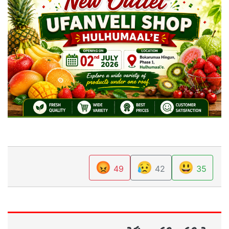
😡
😥
😃
49
42
35