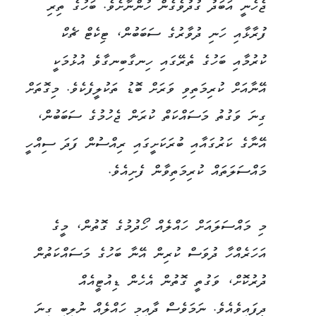
ޖެހެނީ އަބަދު ގުދުވެގެން ހުންނާށެވެ. ބަހުގެ ތިރި
ފުރާޅާއި ހަނި ދުވާރުގެ ސަބަބުން، ޓިކެޓް ޗެކް
ކުރުމާއި ބަހުގެ ތެރޭގައި ހިނގާބިނގާވެ އުޅުމަކީ
އޭނާއަށް ކުރިމަތިވި ވަރަށް ބޮޑު ތަކުލީފެކެވެ. މިގޮތަށް
ގިނަ ވަގުތު މަސައްކަތް ކުރަން ޖެހުމުގެ ސަބަބުން،
އޭނާގެ ކަރުގައާއި ބުރަކަށީގައި ރިއްސުން ފަދަ ސިއްހީ
މައްސަލަތައް ކުރިމަތިވާން ފެށިއެވެ.
މި މައްސަލައަށް ހައްލެއް ހޯދުމުގެ ގޮތުން، މީގެ
އަހަރެއްހާ ދުވަސް ކުރިން އޭނާ ބަހުގެ މަސައްކަތުން
ދުރުކޮށް، ވަގުތީ ގޮތުން އެހެން ޑިއުޓީއެއް
ދީފައިވެއެވެ. ނަމަވެސް ދާއިމީ ހައްލެއް ނުލިބި ގިނަ