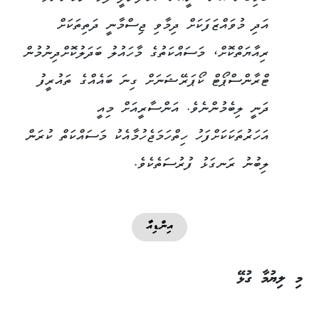
އަދި މުވައްޒަފަކަށް ދިމާވި ޖިސްމާނީ ދަތިތަކަށް
ރިއާޔަތްކޮށް، މަސައްކަތުގެ މާހައުލު ބަދަލުކޮށްދިނުމުން
ޓްރާންސްޕޯޓް ކޯޕަރޭޝަނަށް ގިނަ ބައެއްގެ ތައުރީފު
ދަނީ ލިބެމުންނެވެ. އަންސާރީއަށް މިއީ
އަހަރުތަކަކަށްފަހު ހިތްހަމަޖެހުމާއެކު މަސައްކަތް ކުރަން
ލިބުނު ރަނގަޅު ފުރުސަތެކެވެ.
އިންޑިއާ
މި ލިޔުމާ ގުޅޭ