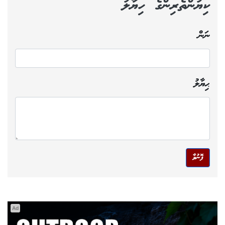
ކިޔުންތެރިންގެ ހިޔާލު
ނަން
ޙިޔާލު
ފޮނުވާ
Ad