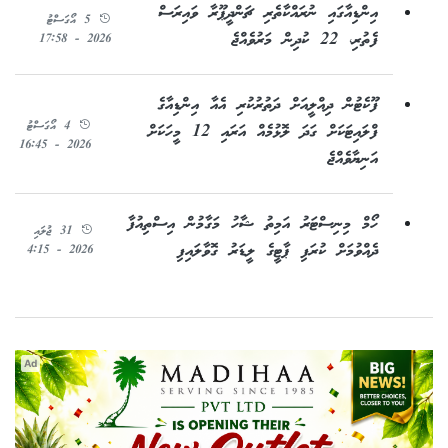
އިންޑިއާގައި ނުރައްކާތެރި ޗަންދީޕޫރާ ވައިރަސް
5 އޯގަސްޓު
ފެތުރި، 22 ކުދިން މަރުވެއްޖެ
2026 - 17:58
ފޫކެޓުން ދިއްލީއަށް ދަތުރުކުރި އެއާ އިންޑިއާގެ
4 އޯގަސްޓު
ފްލައިޓަކަށް ގަދަ ލޮޅުމެއް އަރައި 12 މީހަކަށް
2026 - 16:45
އަނިޔާވެއްޖެ
ހޯމް މިނިސްޓަރު އަމިތު ޝާހު މަގާމުން އިސްތިއުފާ
31 ޖުލައި
ދެއްވުމަށް ކުރަފި ޕާޓީގެ ލީޑަރު ގޮވާލައިފި
2026 - 4:15
Ad