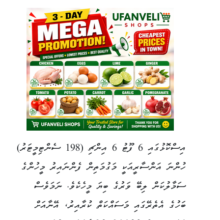
އިސްކޮޅުގައި 6 ފޫޓު 6 އިންޗި (198 ސެންޓިމީޓަރު)
ހުންނަ އަންސާރީއަކީ މަގުމަތިން ފެންނައިރު މީހުންގެ
ސަމާލުކަން ލިބޭ ވަރުގެ ބިޔަ މީހެކެވެ. ނަމަވެސް
ބަހުގެ އެތެރޭގައި މަސައްކަތް ކުރާއިރު، އޭނާއަށް