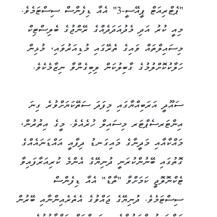
"ޕެޓްރިއަޓް ޕީއޭސީ-3" އެއާ ޑިފެންސް ސިސްޓަމެވެ.
މިއީ ކުރު އަދި މެދުއަދަދެއްގެ ރޭންޖުގެ ބެލިސްޓިކް
މިސައިލްތައް ވައިގެ ތެރޭގައި މުޑިއަރުވައި، މުޅިން
ހަލާކުކޮށްލުމުގެ ގާބިލުކަން ލިބިގެންވާ ނިޒާމެކެވެ.
ސައޫދީ އަރަބިއްޔާގައި މިފަދަ ސަތޭކަޔަށްވުރެ ގިނަ
އިންޓަރސެޕްޓަރ މިސައިލް ހުރެއެވެ. މީގެ އިތުރުން،
މައްކާއާއި މަދީނާގެ މައިގަނޑު ދިފާއީ އައްޑަނައެއްގެ
ގޮތުގައި ބޭނުންކުރަނީ ދުނިޔޭގެ އެންމެ ކުރިއަރާފައިވާ
ޓެކްނޮލޮޖީ ކަމަށްވާ "ތާޑް" އެއާ ޑިފެންސް
ސިސްޓަމެވެ. ދުނިޔޭގެ ޖައްވުގެ އެތެރެއިންނާއި ބޭރުން