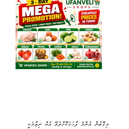
މިގޮތުން އެންމެ ފާހަގަކޮށްލެވޭ އެއް ނިޒާމަކީ