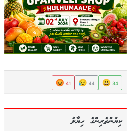
😡
😥
😃
41
44
34
ކިޔުންތެރިންގެ ހިޔާލު