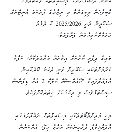
އަންނަ ދުޝްމަނުންގެ މިސައިލްތައް ވައްޓާލުމުގެ
ގާބިލުކަން ލިބިގެންވާ މި ނިޒާމުގެ ފުރަތަމަ ޔުނިޓްތައް
ސައޫދީން ވަނީ 2025/2026 އާ ދެމެދު
ހަރަކާތްތެރިކުރަން ފަށާފައެވެ.
ވައިގެ ދިފާއީ ބާރުތައް އިތުރަށް ވަރުގަދަކޮށް، ތަފާތު
ކުރުމަށްޓަކައި ސައޫދީން ވަނީ ދެކުނު ކޮރެއާއިން
އުފައްދާފައިވާ "ކޭއެމް-ސޭމް ބްލޮކް 2 އެއާ ޑިފެންސް
ސިސްޓަމްވެސް މި ވިއުގައަށް އިތުރުކޮށްފައެވެ.
މިއީ މަތިންދާބޯޓުތަކާއި މިސައިލްތައް ނައްތާލުމުގައި
އާދަޔާޚިލާފު ދުރުމިނަކަށް އަމާޒު ހިފޭ، އެއްތަނުން