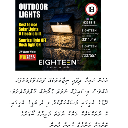
އެހެން ހުރިހާ ދިފާއީ ނިޒާމުތަކެއް ފޫއަޅުވާލުމަށްފަހު
އެއްވެސް މިސައިލެއް ނުވަތަ ޑްރޯނެއް ގާތްވެއްޖެނަމަ،
ރޭޑާގެ އެހީގައި މަސައްކަތްކުރާ މި ދެ ބަޑީގެ އެހީގައި،
އެ ނުރައްކަލެއް މައްކާ ނުވަތަ މަދީނާގެ ބޯޑަރުގެ
ތެރެއަށް ވަނުމުގެ ކުރިން މުޅިން