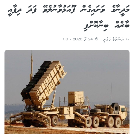
މަދީނާގެ ވަށައިގެން ފޫއަޅުވާނުލެވޭ ފަދަ ދިފާއީ
ބާރެއް ބިނާކޮށްފި
އަޝްވާގް ފައުޒީ
24 މޭ 2026 - 7:0