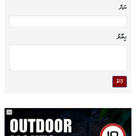
ނަން
ޙިޔާލު
ފޮނުވާ
Ad