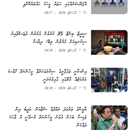
އޮޕަރޭޝަނެއްގައި ހަތަރު މީހަކު ހައްޔަރުކޮށްފި
7 އޯގަސްޓު 2026 - 20:17
ސީރީޒް ބިންޖް ވޮޗް ކުރުމުން އުމުރުން ދުވަސްވާއިރު
ސިކުނޑިއަށް ގެއްލުން ލިބޭ: ދިރާސާ
7 އޯގަސްޓު 2026 - 19:39
އިންސާނީ ވަގުފާރީގެ ޝިކާރައަކަށްވާ މީހުންނަށް ޚާއްޞަ
މަރުކަޒެއް މާލޭގައި ގާއިމުކުރަނީ
7 އޯގަސްޓު 2026 - 18:28
ޔާމީންގެ ވަރުގަދަ ރައްދެއް ޝުޖާއަށް؛ އަދީބު ދިން
ފައިސާ ބަހަން އުޅުނު މީހުންނަށް އެނގޭނީ އެ ވާހަކަ
ދައްކަން