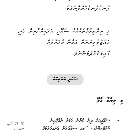
ފުނޑުފުނޑުކޮށްލާނެއެވެ.
މި އިންތިޒާމުތަކާއެކު ސައޫދީ އަރަބިއްޔާއިން ދަނީ
ޙައްޖުވެރިންނަށް އަމާން މާހައުލެއް
ގާއިމުކޮށްދެމުންނެވެ.
ސައުދީ އަރަބިއްޔާ
މި ލިޔުމާ ގުޅޭ
ސަޢޫދީއަށް ދިން ޑްރޯން ހަމަލާ ރާއްޖެއިން
28 ޖުލައި
ކުށްވެރިކޮށްފި: "މިއީ ސިޔާދަތަށް އަރައިގަތުމުގެ
2026 -