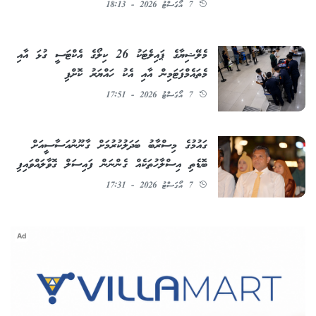
7 އޯގަސްޓު 2026 - 18:13
މެލޭޝިޔާގެ ޕައިލެޓަކު 26 ކިލޯގެ އެކްޓަސީ ގުޅަ އާއި
މެތައެމްފަޓަމިން އާއި އެކު ހައްޔަރު ކޮށްފި
7 އޯގަސްޓު 2026 - 17:51
ގައުމުގެ މިސްރާބު ބަދަލުކުރުމަށް ގާނޫނުއަސާސީއަށް
ބޮޑެތި އިސްލާހުތަކެއް ގެންނަން ފައިސަލް ގޮވާލައްވައިފި
7 އޯގަސްޓު 2026 - 17:31
Ad