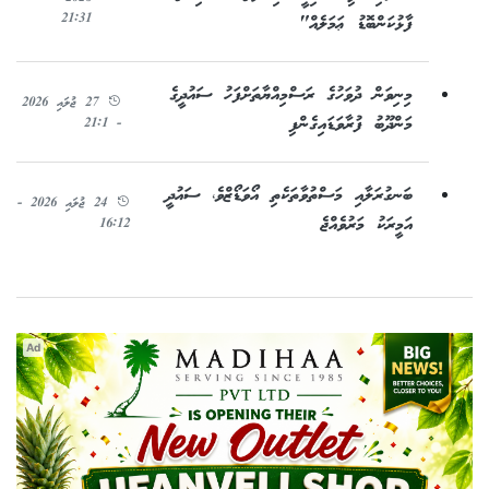
21:31
ފާޅުކަންބޮޑު ޢަމަލެއް"
މިނިވަން ދުވަހުގެ ރަސްމިއްޔާތަށްފަހު ސައުދީގެ
27 ޖުލައި 2026
މަންދޫބު ފުރާވަޑައިގެންފި
- 21:1
ބަނގުރަލާއި މަސްތުވާތަކެތި އޯވަޑޯޒްވެ، ސައުދީ
24 ޖުލައި 2026 -
އަމީރަކު މަރުވެއްޖެ
16:12
Ad