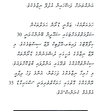
އަނެއްތަނަށް ފަސޭހައިން އުފުލޭ ނިޒާމެކެވެ.
ހަމައަތާއެކު، ޒަމާނީ ޑްރޯން ޙަމަލާތަކުން
ސަލާމަތްވުމަށްޓަކައި ސައޫދީން ބޭނުންކުރަނީ 30
ކިލޯވޮޓްގެ ފައިބަރ-އޮޕްޓިކް ލޭޒާ ސިސްޓަމެކެވެ. މި
ލޭޒާ ނިޒާމުގެ އެހީގައި ދުޝްމަނުންގެ ޑްރޯންތައް
ސިކުންތުކޮޅެއްގެ ތެރޭގައި އަންދާލައި ބާޒުކޮށްލައެވެ.
މި ހުރިހާ ނިޒާމެއްގެ ފަހަތުން، އެންމެ ފަހު ދިފާއީ
ރޭންގެއްގެ ގޮތުގައި ހަރަކާތްތެރިވަނީ "ސްކައިގާޑް 35
އެމްއެމް ކެނަންސް"އެވެ.