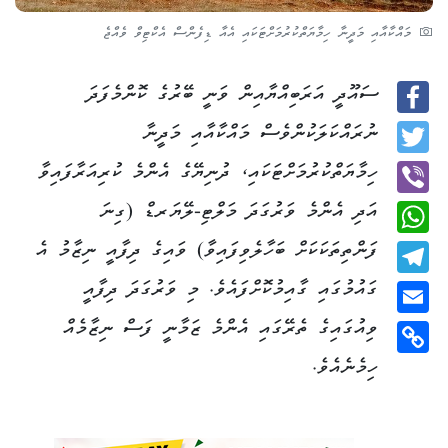
މައްކާއާއި މަދީނާ ހިމާޔަތްކުރުމަށްޓަކައި އެއާ ޑިފެންސް އެކްޓިވް ވެއްޖެ
ސައޫދީ އަރަބިއްޔާއިން ވަނީ ބޭރުގެ ކޮންމެފަދަ
Facebook
ނުރައްކަލަކުންވެސް މައްކާއާއި މަދީނާ
Twitter
ހިމާޔަތްކުރުމަށްޓަކައި، ދުނިޔޭގެ އެންމެ ކުރިއަރާފައިވާ
އަދި އެންމެ ވަރުގަދަ މަލްޓި-ލޭޔަރޑް (ގިނަ
Viber
ފަންތިތަކަކަށް ބަހާލެވިފައިވާ) ވައިގެ ދިފާއީ ނިޒާމު އެ
WhatsApp
ގައުމުގައި ގާއިމުކޮށްފައެވެ. މި ވަރުގަދަ ދިފާއީ
Telegram
ވިއުގައިގެ ތެރޭގައި އެންމެ ޒަމާނީ ފަސް ނިޒާމެއް
Email
ހިމެނެއެވެ.
Copy
Link