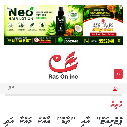
Ad
މެނޫ
ދުނިޔެ
ޕެޓްރިއަޓް" އާއި "ތާޑް" އާއެކު މައްކާ އަދި