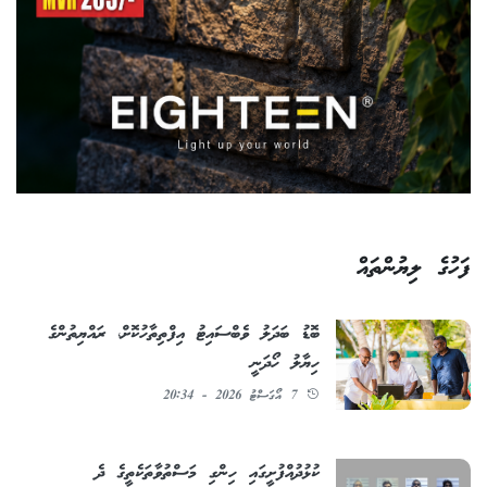
ފަހުގެ ލިޔުންތައް
ބޮޑު ބަދަލު ވެބްސައިޓު އިފްތިތާހުކޮށް، ރައްޔިތުންގެ
ހިޔާލު ހޯދަނީ
7 އޯގަސްޓު 2026 - 20:34
ކުޅުދުއްފުށީގައި ހިންގި މަސްތުވާތަކެތީގެ ދެ