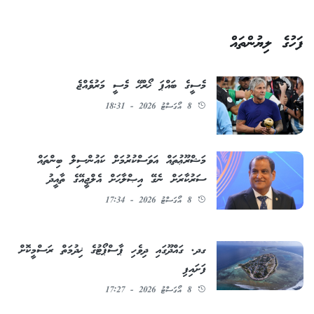
ފަހުގެ ލިޔުންތައް
މެސީގެ ބައްޕަ ޚޯރްޚޭ މެސީ މަރުވެއްޖެ
8 އޯގަސްޓު 2026 - 18:31
މަޝްރޫޢުތައް އަވަސްކުރުމަށް ކައުންސިލް ބިންތައް
ސަރުކާރަށް ނެގޭ އިޞްލާޙަށް އެލްޖީއޭގެ ތާއީދު
8 އޯގަސްޓު 2026 - 17:34
ގދ. ގައްދޫގައި ދިވެހި ޕާސްޕޯޓުގެ ޚިދުމަތް ރަސްމީކޮށް
ފަށައިފި
8 އޯގަސްޓު 2026 - 17:27