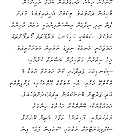
ހޭނުމުން މިކަން ރަނގަޅުވާނެ ކަމުގެ ޔަގީންކަން
މާހިރުން ދެއްވައެވެ. މިކަމަށް އެހީތެރިވުމުގެ ގޮތުން
ފުން ނިދި ނިދުމަށް އިސްކަންދިނުމަކީ ވަރަށް މުހިންމު
ކަމެކެވެ. ސަބަބަކީ ހަށިގަނޑު މަރާމާތުވެ ހޯރމޯންތައް
ހަމަޖެހެނީ ރަނގަޅު ނިދީގެ ތެރެއިން ކަމަށްވާތީއެވެ.
މީގެ އިތުރުން ގަވާއިދުން ކަސްރަތު ކުރުމާއި،
ސިކުނޑިއަށް ފައިދާހުރި ކާނާ ކަމަށްވާ އޮމެގާ-3
އެކުލެވޭ މަހާއި، އެކި ބާވަތުގެ އޮށްތަކާއި، ފަތްޕިލާވެލި
އަދި ޕްރޮޓީން ބޭނުންކުރުން އިތުރުކުރަންޖެހެއެވެ.
ހަމައެއާއެކު، ބޭނުންކުރާ ހަކުރުގެ މިންވަރު
މަދުކުރުމާއި، މާހިރުންގެ ލަފާގެ މަތިން ބޭނުންވާ
ސަޕްލިމެންޓްތައް ނެގުމަކީ "ބްރެއިން ފޮގް" އިން