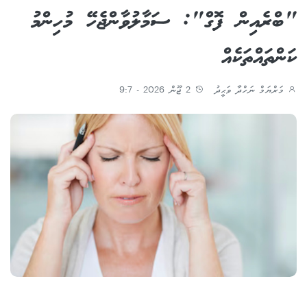
"ބްރެއިން ފޮގް": ސަމާލުވާންޖެހޭ މުހިންމު
ކަންތައްތަކެއް
މަރްޔަމް ނަހްދާ ވަޙީދު
2 ޖޫން 2026 - 9:7