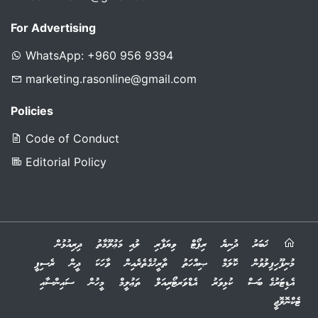
For Advertising
WhatsApp: +960 956 9394
marketing.rasonline@gmail.com
Policies
Code of Conduct
Editorial Policy
ޚަބަރު
ދުނިޔެ
ރިޕޯޓް
ވިޔަފާރި
ލުއި މަޢުލޫމާތު
ދިރިއުޅުން
މުނިފޫހިފިލުވުން
ކޮލަމް
ޞިއްހަތު
ތާރީޚުގެތެރެއިން
ވާހަކަ
ދީން
ރެސިޕީ
އެޑިޓަރުގެ ބަސް
ކުޅިވަރު
އެޑްވަރޓޯރިއަލް
ތަޢުލީމް
މީހުން
ސައިންސާއި
ޓެކްނޮލޮޖީ