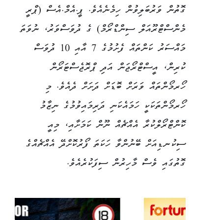
ގޮތުން ވަރުބަލިވުން ހިމެނެއެވެ. ޕީ.އެމް.އެސް (ޕްރީ
މެންސްޓްރޫއަލް ސިންޑްރޯމް) ގެ ދުވަސްވަރު، ނުވަތަ
މައްސަރު ކަންތައް ފެށުމުގެ 7 އާއި 10 ދުވަސް
ކުރިން، އީސްޓްރޯޖަން އަދި ޕްރޮޖެސްޓަރޯން
ހޯރމޯންތައް ވަރަށް ބޮޑަށް ދަށަށް ދެއެވެ. މި
ހޯރމޯންތަކަކީ ހަމައެކަނި ދަރިމައިވުމުގެ ނިޒާމު
ކޮންޓްރޯލްކުރާ އެއްޗެއް ނޫން ކަމަށާއި، މިއީ
ސިކުނޑިއަށް ބޭނުންވާ ހަކަތަ ފޯރުކޮށްދޭ އެއްޗެއްގެ
ގޮތުގައި ވެސް މާހިރުން ސިފަކުރެއެވެ.