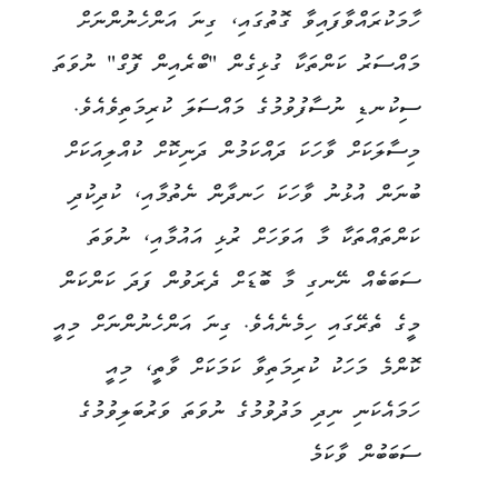
ހާމަކުރައްވާފައިވާ ގޮތުގައި، ގިނަ އަންހެނުންނަށް
މައްސަރު ކަންތަކާ ގުޅިގެން "ބްރެއިން ފޮގް" ނުވަތަ
ސިކުނޑި ނުސާފުވުމުގެ މައްސަލަ ކުރިމަތިވެއެވެ.
މިސާލަކަށް ވާހަކަ ދައްކަމުން ދަނިކޮށް ކުއްލިއަކަށް
ބުނަން އުޅުނު ވާހަކަ ހަނދާން ނެތުމާއި، ކުދިކުދި
ކަންތައްތަކާ މާ އަވަހަށް ރުޅި އައުމާއި، ނުވަތަ
ސަބަބެއް ނޭނގި މާ ބޮޑަށް ދެރަވުން ފަދަ ކަންކަން
މީގެ ތެރޭގައި ހިމެނެއެވެ. ގިނަ އަންހެނުންނަށް މިއީ
ކޮންމެ މަހަކު ކުރިމަތިވާ ކަމަކަށް ވާތީ، މިއީ
ހަމައެކަނި ނިދި މަދުވުމުގެ ނުވަތަ ވަރުބަލިވުމުގެ
ސަބަބުން ވާކަމެ