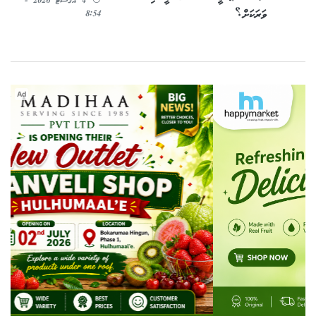
4 އޯގަސްޓު 2026 -
ވަރަކަށް؟
8:54
Ad