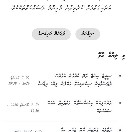
އަރައިގަތުމަށް ކުރެވިދާނެ މުހިންމު މަސައްކަތްތަކެކެވެ.
ޞިއްހަތު
ދުޅަހެޔޮ ހަށިގަނޑު
މި ލިޔުމާ ގުޅޭ
ސީރީޒް ބިންޖް ވޮޗް ކުރުމުން އުމުރުން
7 އޯގަސްޓު
ދުވަސްވާއިރު ސިކުނޑިއަށް ގެއްލުން ލިބޭ: ދިރާސާ
2026 - 19:39
ވަރުބަލިކަން އިހުސާސްވާން މެދުވެރިވާ ބައެއް
7 އޯގަސްޓު 2026 -
ސަބަބުތައް
16:10
ދުވާލަކު ޕްރޮޓީން ކާން ޖެހެނީ ކިހާ