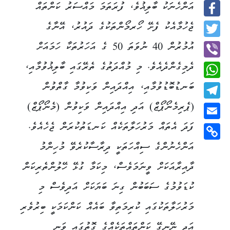
އަންހެނަކު ބާލިޣުވެ، ފުރަތަމަ މައްސަރު ކަންތައް
Facebook
ޖެހުމާއެކު ފެށޭ ހޯރމޯންތަކުގެ ދައުރު، އޭނާގެ
Twitter
އުމުރުން 40 ނުވަތަ 50 ގެ އަހަރުތަކާ ހަމައަށް
ދެމިގެންދެއެވެ. މި މުއްދަތުގެ ތެރޭގައި ބާލިޣުވުމާއި،
Viber
ބަނޑުބޮޑުވުމާއި، އިއްދައިން ވަކިވުމާ ގާތްވުން
WhatsApp
(ޕެރިމެނޯޕޯޒް) އަދި އިއްދައިން ވަކިވުން (މެނޯޕޯޒް)
Telegram
ފަދަ އެތައް މަރުހަލާތަކެއް ކަނޑަތުކުރަން ޖެހެއެވެ.
Email
އަންހެނުންގެ ސިއްހަތަކީ ދިރާސާކުރެވޭ މުހިންމު
Copy
Link
ދާއިރާއަކަށް ވީނަމަވެސް، މިކަމާ ގުޅޭ ހޭލުންތެރިކަން
ކުޑަވުމުގެ ސަބަބުން ގިނަ ބަޔަކަށް އަދިވެސް މި
މަރުހަލާތަކުގައި ކުރިމަތިވާ ބައެއް ކަންކަމަކީ ބިރުވެރި
އަދި ނޭނގޭ ކަންތައްތަކެއްގެ ގޮތުގައި ވަނީ