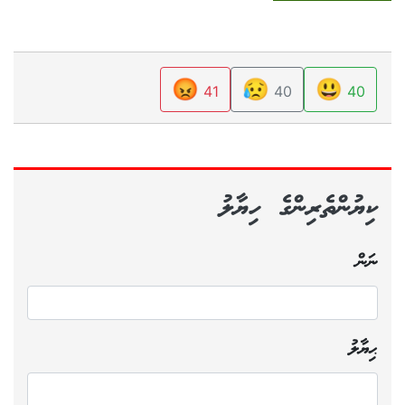
😡
😥
😃
41
40
40
ކިޔުންތެރިންގެ ހިޔާލު
ނަން
ޙިޔާލު