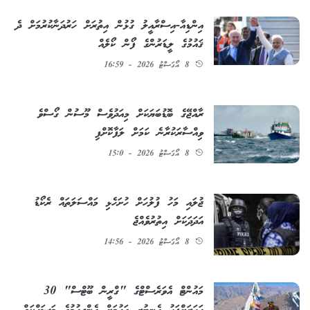
އިންޑިއާ-އިސްރާއީލު ގުޅުން އިތުރަށް ހަރުދަނާކުރުމަށް ދެ
ޤައުމުގެ ލީޑަރުންގެ ފޯން ކޯލެއް
8 އޯގަސްޓު 2026 - 16:59
ރާއްޖޭގެ ބޮޑުބަޔަކަށް މިއަދުވެސް މޫސުން ގޯސްވެ
ވިއްސާރަކުރާނެ ކަމަށް ލަފާކޮށްފި
8 އޯގަސްޓު 2026 - 15:0
ޖުލައި މަހު ފުލުހަށް ހުށަހެޅި މައްސަލަތައް ރެކޯޑު
އަދަދަކަށް އިތުރުވެއްޖެ
8 އޯގަސްޓު 2026 - 14:56
މައުންޓް އެވަރެސްޓްގެ "ގްރީން ބޫޓްސް" 30