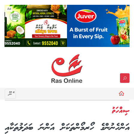
Ad
މެނޫ
ޞިއްހަތު
އަންހެނުންގެ ހޯރމޯންތަކަށް އަންނަ ބަދަލުތަކާއި