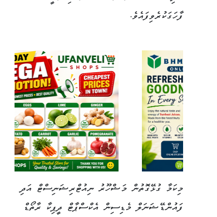
ފާހަގަކުރެވިފައެވެ.
މިކަމާ ގުޅޭގޮތުން މަޝްހޫރު ނިއުޓްރިޝަނިސްޓް އަދި
ފައުންޑޭޝަނަލް މެޑިސިން އެކްސްޕާޓް ދީޕިކާ ރާތޯޑް