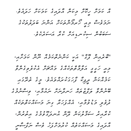
އް ކަމަށް ހީކޮށް މިކަން އާދައިގެ ކަމަކަށް ހަދައެވެ.
ނަމަވެސް މިއީ ހޯރމޯންތަކަށް އަންނަ ބަދަލުތަކުގެ
ސަބަބުން ސިކުނޑިއަށް ކުރާ އަސަރެކެވެ.
"ބްރެއިން ފޮގް" އަކީ ކަންނެތްކަމެއް ނޫން ކަމަށާއި،
މިއީ ހަގީގީ އަލާމާތްތަކެއްގެ މައްޗަށް އެކުލެވިގެންވާ
ކަމެއްކަން ދީޕިކާ ފާހަގަކުރައްވައެވެ. މީގެ ތެރޭގައި
ބޭނުންވާ ލަފްޒުތައް ހަނދާނަށް ނައުމާއި، ވިސްނުމުގެ
ދުވެލި މަޑުވުމާއި، އެއްފަހަރާ ގިނަ މަސައްކަތްތަކެއް
ކުރާއިރު ސަމާލުކަން ދޭން އުނދަގޫވުމުގެ އިތުރުން،
އާދައިގެ މަސައްކަތެއް ކުރުމަށްފަހު ވެސް ނަފްސާނީ