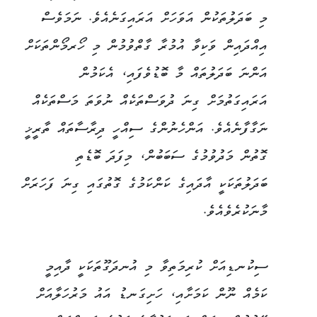
މި ބަދަލުތަކުން އަވަހަށް އަރައިގަނެއެވެ. ނަމަވެސް
އިއްދައިން ވަކިވާ އުމުރާ ގާތްވުމުން މި ހޯރމޯންތަކަށް
އަންނަ ބަދަލުތައް މާ ބޮޑުވެފައި، އެކަމުން
އަރައިގަތުމަށް ގިނަ ދުވަސްތަކެއް ނުވަތަ މަސްތަކެއް
ނަގާފާނެއެވެ. އަންހެނުންގެ ސިއްހީ ދިރާސާތައް ތާރީޚީ
ގޮތުން މަދުވުމުގެ ސަބަބުން، މިފަދަ ބޮޑެތި
ބަދަލުތަކަކީ އާދައިގެ ކަންކަމުގެ ގޮތުގައި ގިނަ ފަހަރަށް
މާނަކުރެވެއެވެ.
ސިކުނޑިއަށް ކުރިމަތިވާ މި އުނދަގޫތަކަކީ ދާއިމީ
ކަމެއް ނޫން ކަމަށާއި، ހަށިގަނޑު އައު މަރުހަލާއަށް