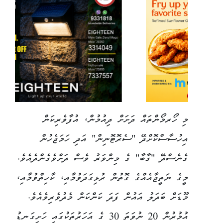
މި ހޯރމޯންތައް ދަށަށް ދިއުމުން، އުފާވެރިކަން
އިހުސާސްކޮށްދޭ "ސެރޮޓޮނިން" އަދި ހަމަޖެހުން
ގެނެސްދޭ "ގާބާ" ގެ މިންވަރު ވެސް ދަށްވެގެންދެއެވެ.
މީގެ ނަތީޖާއެއްގެ ގޮތުން ރުޅިގަދަވުމާއި، ކާހިތްވުމާއި،
މޫޑަށް ބަދަލު އައުން ފަދަ ކަންކަން މެދުވެރިވެއެވެ.
އުމުރުން 20 ނުވަތަ 30 ގެ އަހަރުތަކުގައި ހަށިގަނޑު