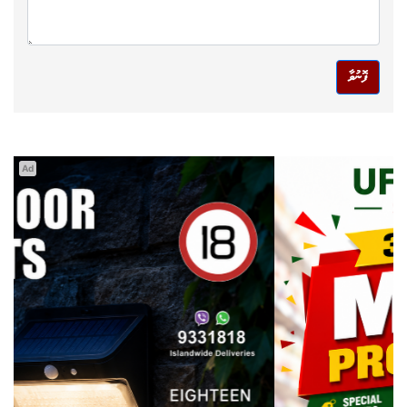
ފޮނުވާ
Ad