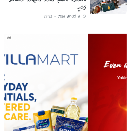
އަހަރަށްފަހު އެނބުރި ގައުމަށް ގެންދިއުމުގެ މަސައްކަތް
ފަށަނީ
8 އޯގަސްޓު 2026 - 13:42
Ad