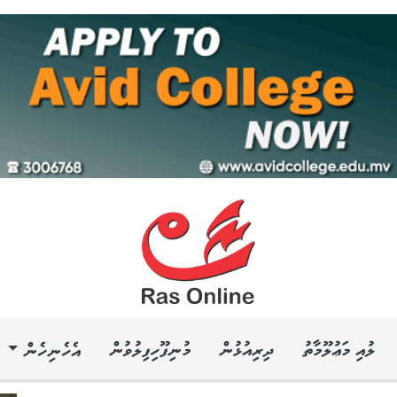
ލުއި މަޢުލޫމާތު
ދިރިއުޅުން
މުނިފޫހިފިލުވުން
އެހެނިހެން