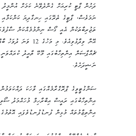
ދަށުން ޕާޓީ ކުރިއަށް ގެންދެވޭނެ ކަމަށް އުންމީދު ކ
ނަމަވެސް، ޕާޓީގެ ތެރޭގައި ހިނގާދިޔަ ކަންކަމާއި މ
ތަޖުރިބާތަކުން އެއީ ގޯސް ނިންމުމެއްކަން ސާފުވެފަ
އޭނާ ވިދާޅުވިއެވެ. މި މަހުގެ 12 ވަނަ ދުވަހު
ޗެއާޕާސަން އިންތިހާބުގައި މޫކޭ ތާއީދު ކުރައްވަނީ
ނަޝީދަށެވެ.
އިންތިހާބުގައި ރައީސް އިބްރާހިމް މުހައްމަދު ސޯލި
އިންތިޒާމުތައް މުޅިން ފުނޑުފުނޑުވެފައި އޮތުމުގެ 