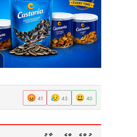
😡
😥
😃
41
43
40