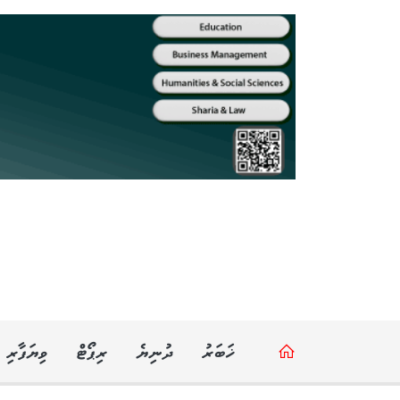
ޚަބަރު
ދުނިޔެ
ރިޕޯޓް
ވިޔަފާރި