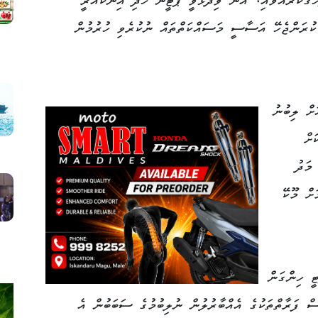
ަގަކުރައްވައި، އޭނާ ވިދާޅުވީ ޕާޓީން ހެދި އިންކުއަރީ
ުރަންޖެހޭ އަސާސީ މަސައްކަތްތައް ނުކުރެވި ހުރުމުން
ށް ލިބުނު
ށް
މަދު
ށް މޫކޭ
ީ ހިންގަން
ް ފަރާތްތަކުގެ އެއްބާރުލުން ނުލިބުމުގެ ސަބަބުން އެ