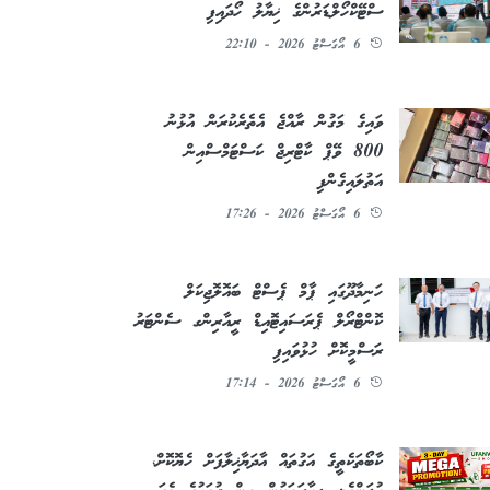
ސްޓޭކްހޯލްޑަރުންގެ ޚިޔާލު ހޯދައިފި
6 އޯގަސްޓު 2026 - 22:10
ވައިގެ މަގުން ރާއްޖެ އެތެރެކުރަން އުޅުނު
800 ވޭޕް ކާޓްރިޖް ކަސްޓަމްސްއިން
އަތުލައިގެންފި
6 އޯގަސްޓު 2026 - 17:26
ހަނިމާދޫގައި ޕާމް ޕެސްޓް ބައޮލޮޖިކަލް
ކޮންޓްރޯލް ޕެރަސައިޓޮއިޑް ރީއާރިންގ ސެންޓަރު
ރަސްމީކޮށް ހުޅުވައިފި
6 އޯގަސްޓު 2026 - 17:14
ކާބޯތަކެތީގެ އަގުތައް އާދަޔާޚިލާފަށް ހެޔޮކޮށް،