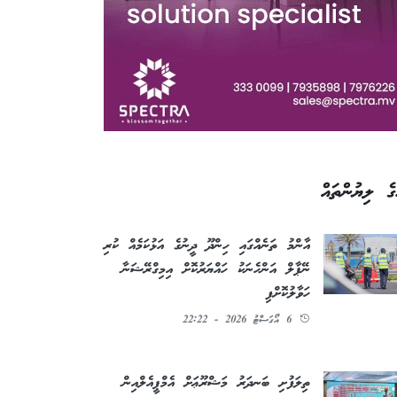
ގެ ލިޔުންތައް
އާންމު ތަނެއްގައި ހިންދޫ ދީނުގެ އަޅުކަމެއް ކުރި
ނޭޕާލް އަންހެނަކު ހައްޔަރުކޮށް އިމިގްރޭޝަނާ
ހަވާލުކޮށްފި
6 އޯގަސްޓު 2026 - 22:22
ތިލަފުށި ބަނދަރު މަޝްރޫޢަށް އެމްޕީއެލްއިން