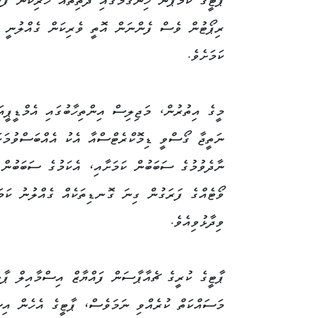
ޕާޓީގެ ކެމްޕޭން ހިންގުމުގައި ދަތިތައް ހުރިކަން ފާހ
ރިޕޯޓުން ވެސް ފެންނަން އޮތީ ވެރިކަން ގެއްލުނީ ކ
ކަމަށެވެ.
މީގެ އިތުރުން، މަޖިލިސް އިންތިހާބުގައި އެމްޑީޕީއަ
ނަތީޖާ ގޯސްވީ ޑިމޮކްރެޓްސްއާ އެކު އެއްބަސްވުމަކަ
ނާދެވުމުގެ ސަބަބުން ކަމަށާއި، އެކަމުގެ ސަބަބުން 
ވޯޓެއްގެ ފަރަގުން ގިނަ ގޮނޑިތަކެއް ގެއްލުނު ކަމަ
ވިދާޅުވިއެވެ.
ޕާޓީގެ ކުރީގެ ޗެއާޕާސަން ފައްޔާޒް އިސްމާއިލް ޕާޓ
މަސައްކަތް ކުރެއްވި ނަމަވެސް، ޕާޓީގެ އެހެން އިސ