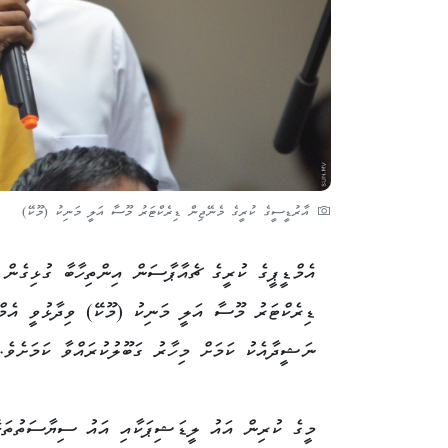
އާރުޑީސީގެ ކުރީގެ މެނޭޖިން ޑިރެކްޓަރު މޫސާ އަލީ މަނިކު (މޫކޭ)
އެމްޑީޕީގެ ކުރީގެ ޗެއާޕާސަން އިންތިހާބާ ގުޅިގެން
ޑިރެކްޓަރު މޫސާ އަލީ މަނިކު (މޫކޭ) ވިދާޅުވީ އެމްޑ
ނަޝީދާއެކު ކަމަށް މިހާރު ގަބޫލުކުރައްވާ ކަމަށެވެ.
މީގެ ކުރިން އައު ލީޑަޝިޕަކާއި އައު ސިޔާސަތުތަކެ