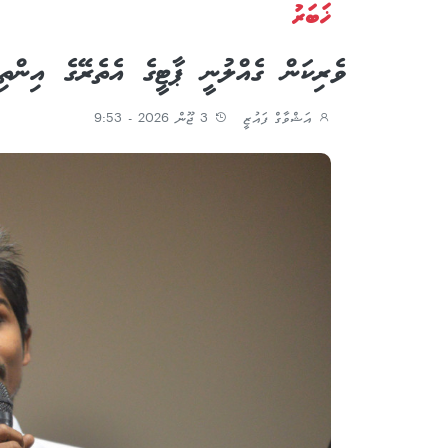
ޚަބަރު
ވެރިކަން ގެއްލުނީ ޕާޓީގެ އެތެރޭގެ އިންތި
އަޝްވާގް ފައުޒީ
3 ޖޫން 2026 - 9:53