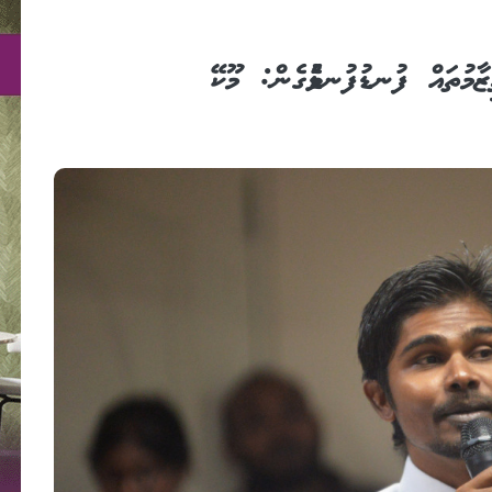
ޒާމުތައް ފުނޑުފުނޑުވެގެން: މޫކޭ