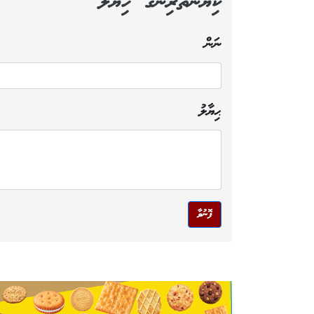
ކިޔުންތެރިންގެ ހިޔާލު
ނަން
ޙިޔާލު
ފޮނުވާ