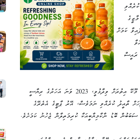
ުރެއްވި
ާޒީގެ
އިވާ ކަމަށް
 ބާއްވާ
 ރައީސް
ސަންގުޓީވީގެ ޕްރޮގްރާމެއްގައި ވާހަކަ ދައްކަވަމުން މޫކޭ އިތުރަށް ވިދާޅުވީ، 2023 ވަނަ އަހަރުގެ ރިޔާސީ
ހަށް ތާއީދު ކުރެއްވި ނަމަވެސް، އޭރު ޕާޓީގެ އެތެރޭގެ
ސަބަބުން ބޮޑު ނާކާމިޔާބީއަކާ ކުރިމަތިލާން ޖެހުނު ކަމަށެވެ.