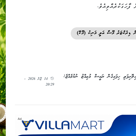
ފާހަގަކުރެއްވިއެވެ.
ް ޑިރެކްޓަރު މޫސާ އަލީ މަނިކު (މޫކޭ)
ިލޮށިފަތި ހިފައިގެން ރައީސް މުޢިއްޒު ނުކުމެއްޖެ:
14 ޖޫން 2026 -
20:29
Ad