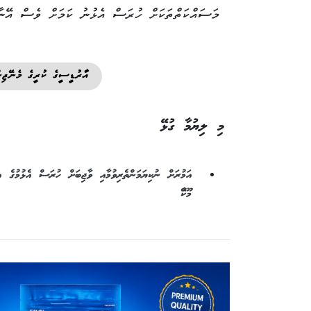
މަސައްކަތްތަކަށް ހުރަސް އެޅުނު ކަމަށް ވެސް އޭނާ 
އާރުޑީސީގެ ކުރީގެ މެނޭޖިނ
މި ލިޔުމާ ގުޅޭ
އަމުރަށް ނުކިޔަމަންތެރިވުމާއި ވާޖިބަށް ހުރަސް އެޅުމުގެ އ
މޫކޭާ