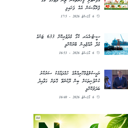
އުފަންވެލި ފިހާރަތަކުން ތިން ދުވަހުގެ މެގަ
ޕްރޮމޯޝަން އެއް ފަށައިފި
6 އޯގަސްޓު 2026 - 17:5
ސީ-ޓު-އެއަރ ކާގޯ މެދުވެރިކޮށް 633 ޓަނުގެ
މުދާ ރާއްޖެއިން ބޭރުކޮށްފި
6 އޯގަސްޓު 2026 - 16:53
ރައީސުލްޖުމްހޫރިއްޔާގެ ހުއްދައާއެކު ސަރުކާރު
ކުންފުނިތަކަށް ބިން ދޫކުރެވޭ ގޮތަށް ގަވާއިދު
ބަދަލުކޮށްފި
6 އޯގަސްޓު 2026 - 16:40
Ad