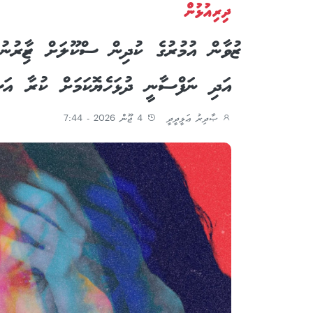
ދިރިއުޅުން
ޒުވާން އުމުރުގެ ކުދިން ސްކޫލަށް ހާޒިރުނ
އަދި ނަފްސާނީ ދުޅަހެޔޮކަމަށް ކުރާ އަ
ޞާދިރު ޢަލީދީދީ
4 ޖޫން 2026 - 7:44