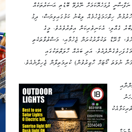
ނަފްސާނީ ދުޅަހެޔޮކަމަށް ނޭދެވޭ ބޮޑެތި އަސަރުތަކެއް
ރުމުން ހިތްހަމަޖެހުމެއް ލިބުނު ކަމުގައިވިޔަސް، ދިގު
ާރު ގެއްލި، އެކަނިވެރިކަން އިތުރުވެއެވެ. މީގެ
ްވެ، ގްރޭޑް ތަކުރާރުކުރަން ޖެހުމާއި، މަސްތުވާތަކެތި
ގުފަހިވެގެންދެއެވެ. އަދި ބައެއް ހާލަތްތަކުގައި
ަނާ ނުވަތަ ކޯޓަށް ހާޒިރުވުން) ކުރިމަތިލާން ޖެހިދާނެއެވެ.
ންނާއި
ހަނު
ރިކަމާއެކު