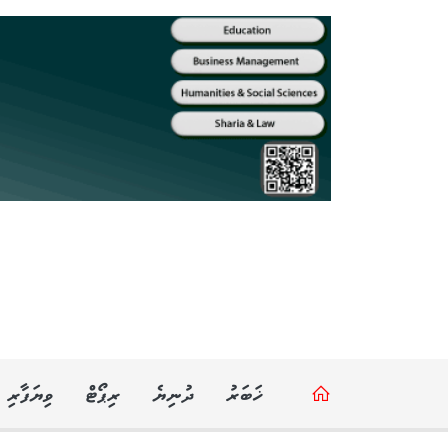
ޚަބަރު
ދުނިޔެ
ރިޕޯޓް
ވިޔަފާރި