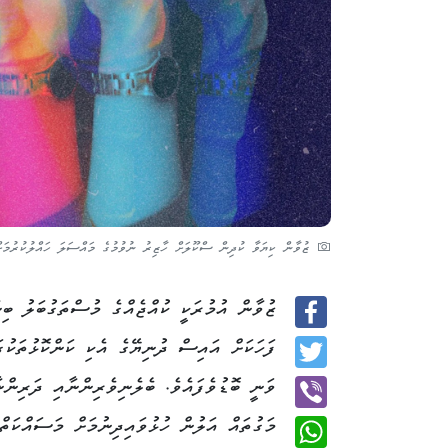
ޒުވާން ކިޔަވާ ކުދިން ސްކޫލަށް ހާޒިރު ނުވުމުގެ މައްސަލަ ހައްލުކުރުމަށ
ޒުވާން އުމުރަކީ ކުއްޖެއްގެ މުސްތަގުބަލު ބި
Facebook
ފަހަކަށް އައިސް ދުނިޔޭގެ އެކި ކަންކޮޅުތަކު
Twitter
ވަނީ ބޮޑުވެފައެވެ. ބެލެނިވެރިންނާއި ދަރިންނ
މަގުތައް އަލުން ހުޅުވައިދިނުމަށް މަސައްކަތ
Viber