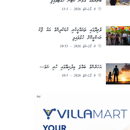
ބޯލްރޫމެއް އެޅުން ކޯޓުން ހުއްޓުވައިފި
8 އޯގަސްޓު 2026 - 11:3
ވެލިދޫގައި ތަރައްޤީކުރި ކުޑަކުދިންގެ އައު ޕާކު
ރަސްމީކޮށް ހުޅުވައިފި
8 އޯގަސްޓު 2026 - 10:53
އަހަރެންގެ ބައްޕަ މިދުނިޔޭގައި ހުރި ނަމަ...
8 އޯގަސްޓު 2026 - 10:5
Ad