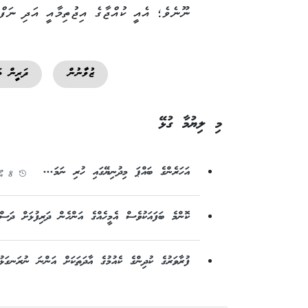
ނޫނެވެ؛ އެއީ ކުއްޖާގެ އިޖުތިމާއީ އަދި ނަފް
ޒުވާނުން
ދަރީން ތަ
މި ލިޔުމާ ގުޅޭ
އަހަރެންގެ ބައްޕަ މިދުނިޔޭގައި ހުރި ނަމަ...
8 އޯގަސްޓު 2026 - 10:5
ކޮންމެ ބަފައަކުވެސް އެމީހެއްގެ އަންހެން ދަރިފުޅަށް ދަސްކޮށްދޭންޖެ
ފުރާވަރުގެ ކުދިންގެ ކެއުމުގެ އާދަތަކަށް އަންނަ ނުރަނގަޅ