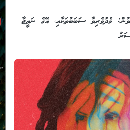
ުވުން: މެދުވެރިވާ ސަބަބުތަކާއި، އޭގެ ނަތީޖާ
ސަރު