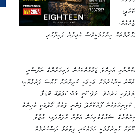
ންނަށް
ޮށްދީ،
ެހެއެވެ.
ްރާމްތައް ހިންގުމަކީވެސް އެޅިދާނެ ފައިދާހުރި
ުންނާއި އަމިއްލަ ޖަމާޢާތްތަކުން ދަރިވަރުންގެ ނަފްސާނީ
ުބާރު ބިނާކުރުމަށް ވަކިވަކި ކުދިންނަށް ހާއްސަ ފަރުވާއާއި،
ިމުވެފައި ހުރެއެވެ. ނަފްސާނީ މައްސަލަތައް ބޮޑުވާ
 ކްލިނިކްތަކުން ފޯރުކޮށްދޭ ފަންނީ ފަރުވާ ހޯދުމަކީ މުހިންމު
 ކިޔެވުމުގެ ޝައުގުވެރިކަން އަލުން އުފައްދައި، އުޖާލާ
ޫލަށް ހާޒިރުވުމަކީ ހަމައެކަނި ފިލާވަޅު ދަސްކުރުމެއް