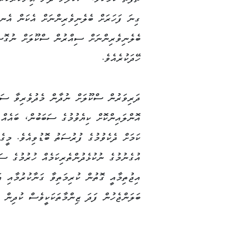
ތަފާތު ކަމެކެވެ. ސްކޫލަށް ދާން އިންކާރުކުރާ
ގިނަ ފަހަރަށް ބެލެނިވެރިންނަށް އެކަން އެނ
ބެލެނިވެރިންނަށް ސިއްރުން ސްކޫލަށް ނުގޮސް
ހޭދަކުރެއެވެ.
އޮންލައިންކޮށް ކިޔެވުމުގެ ސަބަބުން، ބައެއް 
ކަމަށް ދެކެވުމުގެ ފުރުސަތު ބޮޑުވިއެވެ. މީ
އުގެނުމުގެ ނުކުޅެދުންތެރިކަމެއް ހުރުމުގެ ސ
އިޖުތިމާއީ ގޮތުން ކުރިމަތިވާ ގަނާކުރުމާއި އ
ބަލަންޖެހުން ފަދަ ޒިންމާތަކަކީވެސް ކުދިން ސ