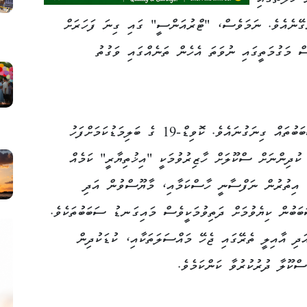
 ހާލަތުގައި
ގޭނެއެވެ. ނަމަވެސް، "ޓްރުއަންސީ" ގައި ގިނަ ފަހަރަށް
 މަގުމަތީގައި ނުވަތަ އެހެން ތަނެއްގައި ވަގުތު
ދަރިވަރުން ސްކޫލަށް ނުދާން މެދުވެރިވާ ސަބަބުތައް ގިނަގުނައެވެ. ކޮވިޑް-19 ގެ ބަލިމަޑުކަމަށްފަހު
ކުދިންނަށް ސްކޫލަށް ހާޒިރުވުމަކީ "އިޚުތިޔާރީ" ކަމެއް
ގެ އިތުރުން ނަފްސާނީ ހާސްކަމާއި، މާޔޫސްވުން އަދި
ަބަބުން ކިޔެވުމަށް ދަތިވުމަކީވެސް މައިގަނޑު ސަބަބުތަކެވެ.
ަދި އާއިލީ ތެރޭގައި ޖެހޭ މައްސަލަތަކާއި، ކުޑަކުދިން
ްކޫލާ ދުރުކުރުވާ ކަންކަމެވެ.