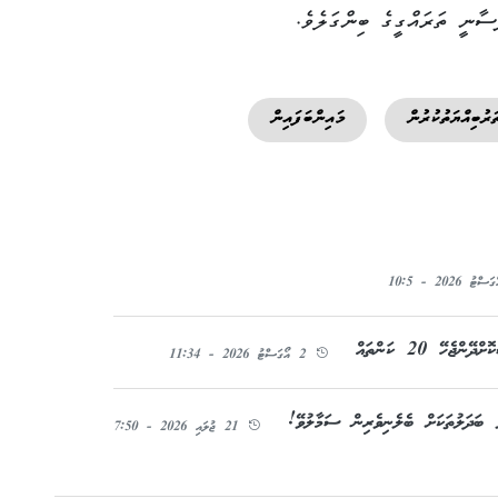
ސާނީ ތަރައްގީގެ ބިންގަލެވެ.
ރުބިއްޔަތުކުރުން
މައިންބަފައިން
ހޭ 20 ކަންތައް
2 އޯގަސްޓު 2026 - 11:34
ު ބަދަލުތަކަށް ބެލެނިވެރިން ސަމާލުވޭ!
21 ޖުލައި 2026 - 7:50