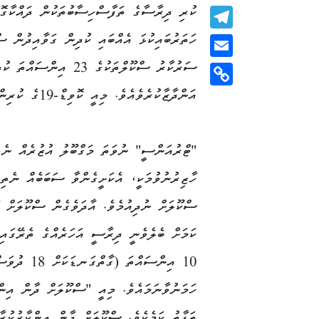
ކުރި ދިރާސާގެ ތަފާސްހިސާބުތަކުން ދައްކާގޮތ
WhatsApp
Telegram
ސަރުކާރު ސްކޫލްތަކުގެ 
Email
އަންދާޒާކުރެވެއެވެ. މިއީ ކޮވިޑް-19ގެ ކުރިން ހުރި މިންވަރަށްވުރެ މަތީ އަދަދެކެވެ.
Copy
Link
"ޓްރުއަންސީ" ނުވަތަ މަގްބޫލު އުޒުރެއް ނެތ
ހާޒިރުނުވުމަކީ، އެކަށީގެންވާ ސަބަބެއް ނެތި
ސްކޫލަށް ނުދިއުމެވެ. އާދަވެގެން ސްކޫލަށް ހ
ކަމަށް ބެލެވެނީ ދިރާސީ އަހަރެއްގެ ތެރޭގައި
10 އިންސައްތަ (ގާތްގަނޑަކަށް
ހަމަނުވާނަމައެވެ. މިއީ "ސްކޫލަށް ދާން އިން