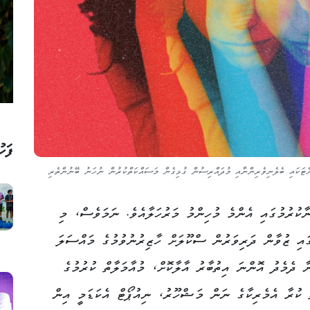
ފަހު
ްޓަކައި ބެލެނިވެރިންނާއި މުދައްރިސުން ގުޅިގެން މަސައްކަތްކުރުން ނުހަނު ބޭނުންތެރި
ނާކުރުމުގައި އެންމެ މުހިންމު މަރުހަލާއެވެ. ނަމަވެސް، މި
ގައި ޒުވާން ދަރިވަރުން ސްކޫލަށް ހާޒިރުނުވުމުގެ މައްސަލަ
ާ ދެމެދު އޮންނަ އިތުބާރު އާލާކޮށް، މުއާމަލާތް ކުރުމުގެ
ް ކުރާ އެމެރިކާގެ ނަން މަޝްހޫރު، ނިއުޕޯޓް އެކަޑަމީ އިން