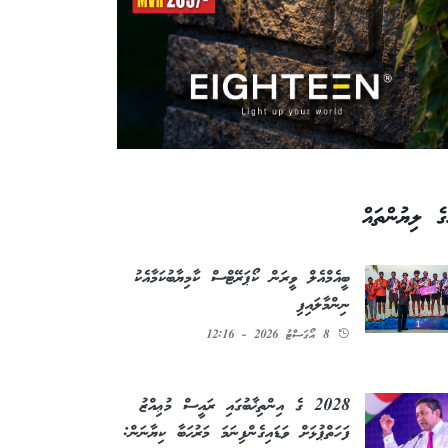
ގެ ލިޔުންތައް
ބީއެމްއެލް ވީރަން ކޯޕަރޭޓްސް ކާމިޔާބުކަމާއެކު
ނިންމާލައިފި
8 އޯގަސްޓު 2026 - 12:16
2028 ގެ އިންތިޚާބުގައި ރައީސް މުޢިއްޒު
ފަހަތްޕުޅަށް ވަޑައިގެންފިނަމަ މަރުޙަބާ ކިޔާނަން: