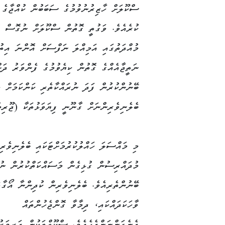
ސްކޫލަށް ހާޒިރުނުވުމުގެ ސަބަބުން ކުއްޖާގެ 
ކުރެއެވެ. ވަގުތީ ގޮތުން ސްކޫލަށް ނުގޮސް ހު
މުއްދަތުގައި އަމިއްލަ ނަފްސަށް އޮންނަ އިތުބ
ނަތީޖާއެއްގެ ގޮތުން ކިޔެވުމުގެ ފެންވަރު ދަށ
ބޭނުންކުރުން ފަދަ ނުރައްކާތެރި ކަންކަމަށް މަ
ބެލެނިވެރިންނަށް ގާނޫނީ ފިޔަވަޅުތަކާ (ޖޫރިމ
މި މައްސަލަ ހައްލުކުރުމަށްޓަކައި ބެލެނިވެރި
މުދައްރިސުން ގުޅިގެން މަސައްކަތްކުރުން ނު
ބޭނުންތެރިއެވެ. ބެލެނިވެރިން ކުދިންނާ އޯގާތެ
ވާހަކަދައްކައި، ދިމާވާ ގޮންޖެހުންތައް