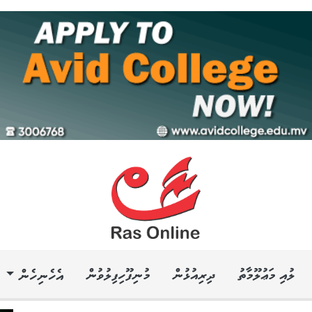
ލުއި މަޢުލޫމާތު
ދިރިއުޅުން
މުނިފޫހިފިލުވުން
އެހެނިހެން