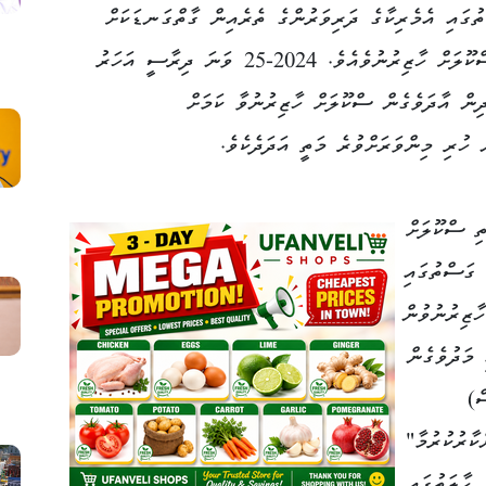
ުގައި އެމެރިކާގެ ދަރިވަރުންގެ ތެރެއިން ގާތްގަނޑަކަށް
ހަތަރުބައިކުޅަ އެއްބައި ކުދިން ގަވާއިދުން ސްކޫލަށް ހާޒިރުނުވެއެވެ. 2024-25 ވަނަ ދިރާސީ އަހަރު
23 އިންސައްތަ ކުދިން އާދަވެގެން ސްކޫލަށް ހާޒިރުނުވާ ކަމަށް
ި ސްކޫލަށް
 ގަސްތުގައި
ާޒިރުނުވުން
 މަދުވެގެން
 18 ދުވަސް)
ކާރުކުރުމާ"