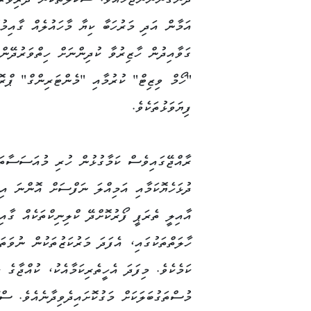
ދެނެގަންނަންޖެހެއެވެ. ސްކޫލްތަކުން ދަރިވަރު
އަމާން އަދި މަރުހަބާ ކިޔާ މާހައުލެއް ގާއިމުކ
ގަވާއިދުން ހާޒިރުވާ ކުދިންނަށް ހިތްވަރުދޭންޖ
"ހޯމް ވިޒިޓް" ކުރުމާއި "މެންޓަރިންގް" ޕްރޮގ
ފިޔަވަޅުތަކެވެ.
ރާއްޖޭގައިވެސް ކަމާގުޅުން ހުރި މުއަސަސާތަކ
ދުޅަހެޔޮކަމާއި އަމިއްލަ ނަފްސަށް އޮންނަ އިތ
އާއިލީ ތެރަޕީ ފޯރުކޮށްދޭ ކްލިނިކްތަކެއް ގާއ
ހާލަތްތަކުގައި، އެފަދަ މަރުކަޒުތަކުން ނުވަތަ
ކަމެކެވެ. މިފަދަ އެހީތެރިކަމާއެކު، ކުއްޖާގެ
މުސްތަގުބަލަކަށް މަގުކޮށައިދެވިދާނެއެވެ. ސްކ