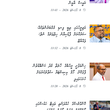
ރައީސް ޔާމީން
8 އޯގަސްޓު 2026 - 11:41
މަޖިލީހުގައި ތިބީ ފިނޑި މެމްބަރުންތަކެއް؛
ސަރުކާރަށް ފާޑުކިޔާނެ ހިތްވަރެއް ނެތް:
ފައްޔާޒް
8 އޯގަސްޓު 2026 - 11:32
ހިންމަފުށީ ރީހެބްގެ ހާލަތާ މެދު ކަންބޮޑުވުން
ފާޅުކޮށް، ހޯމް މިނިސްޓަރާ ސުވާލުކުރުމަށް
ހުށަހަޅައިފި
8 އޯގަސްޓު 2026 - 11:20
ކޮންގްރެސްގެ ހުއްދަނެތި ވައިޓް ހައުސްގައި