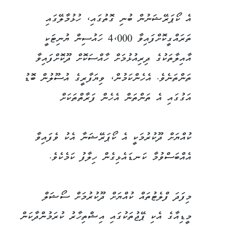
އެ ކޯޕަރޭޝަނުން ބުނި ގޮތުގައި، ހުޅުމާލޭގައި
ތަރައްގީކޮށްފައިވާ 4،000 ހައުސިން ޔުނިޓަކީ
އާއިލާތަކުގެ ދިރިއުޅުމަށް ހާއްސަކޮށް ދޫކޮށްފައިވާ
ތަންތަނެވެ. އެހެންކަމުން، ވިޔަފާރީގެ އުސޫލުން ބޮޑު
އަގުގައި އެ ތަންތަން އެހެން ފަރާތްތަކަށް
ކުއްޔަށް ދޫކުރުމަކީ އެ ކޯޕަރޭޝަނާ އެކު ވެފައިވާ
އެއްބަސްވުމާ ކަނޑައެޅިގެން ހިލާފު ކަމެކެވެ.
މިފަދަ ފްލެޓުތައް ކުއްޔަށް ދޫކުރުމަށް ސޯޝަލް
މީޑިއާގެ އެކި ޕޭޖުތަކުގައި އިޝްތިހާރު ކުރަމުންދާކަން