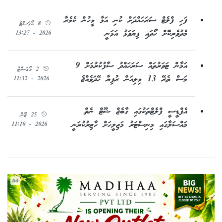
ފަހި ފްލެޓް ސަރަހައްދަށް ކުނި އަޅާ މީހުން ކެމެރާ
8 އޯގަސްޓު
މެދުވެރިކޮށް ހޯދައި ފިޔަވަޅު އަޅަނީ
2026 - 13:27
އަމާން ޓަވަރުތައް ސަރަހައްދު ސާފުކުރުމަށް 9
2 އޯގަސްޓު
މަސް ތެރޭ 13 މިލިއަން ރުފިޔާ ހޭދަވެއްޖެ
2026 - 11:32
އެފްޑީސީ ފްލެޓްތަކުގައި ގާބެޖް ޝޫޓް ނެތް
25 ޖޫން
މައްސަލާގައި މިނިސްޓަރު މަޖިލީހަށް ހާޒިރުކުރަނީ
2026 - 11:10
Ad