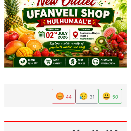
😡
😥
😃
44
31
50