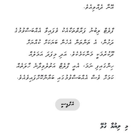
އޭނާ ދެއްވިއެވެ.
ފްލެޓް ލިބުނު ފަރާތްތަކާއެކު ވެފައިވާ އެއްބަސްވުމުގެ
ދަށުން، އެ ތަންތަން އެހެން ބަޔަކަށް ކުއްޔަށް
ދޫކުރުމަކީ މަނާކަމެކެވެ. އަދި މިފަދަ އަމަލެއް
ހިންގައިފި ނަމަ، އެއީ ފްލެޓް އަތުލެވިދާނެ ހާލަތެއް
ކަމަށް ވެސް އެއްބަސްވުމުގައި ބަޔާންކޮށްފައިވެއެވެ.
އެފްޑީސީ
މި ލިޔުމާ ގުޅޭ