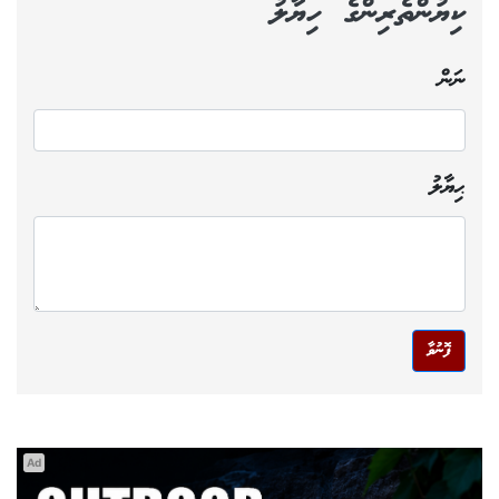
ކިޔުންތެރިންގެ ހިޔާލު
ނަން
ޙިޔާލު
ފޮނުވާ
Ad