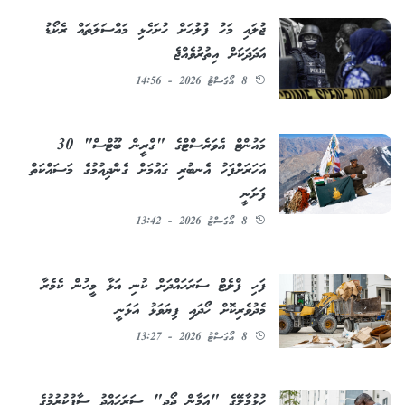
ޖުލައި މަހު ފުލުހަށް ހުށަހެޅި މައްސަލަތައް ރެކޯޑު
އަދަދަކަށް އިތުރުވެއްޖެ
8 އޯގަސްޓު 2026 - 14:56
މައުންޓް އެވަރެސްޓްގެ "ގްރީން ބޫޓްސް" 30
އަހަރަށްފަހު އެނބުރި ގައުމަށް ގެންދިއުމުގެ މަސައްކަތް
ފަށަނީ
8 އޯގަސްޓު 2026 - 13:42
ފަހި ފްލެޓް ސަރަހައްދަށް ކުނި އަޅާ މީހުން ކެމެރާ
މެދުވެރިކޮށް ހޯދައި ފިޔަވަޅު އަޅަނީ
8 އޯގަސްޓު 2026 - 13:27
ހުޅުމާލޭގެ "އަމާން ދޯދި" ސަރަހައްދު ސާފުކުރުމުގެ