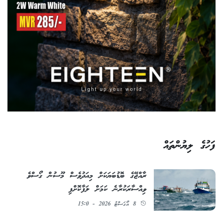
ފަހުގެ ލިޔުންތައް
ރާއްޖޭގެ ބޮޑުބަޔަކަށް މިއަދުވެސް މޫސުން ގޯސްވެ
ވިއްސާރަކުރާނެ ކަމަށް ލަފާކޮށްފި
8 އޯގަސްޓު 2026 - 15:0