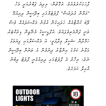
ފާހަގަކުރެވެއެވެ. އެގޮތުން، މިދިޔަ ފެބްރުއަރީ މަހު
"އަމާން އުދަރެސް" ފްލެޓެއްގައި ބިދޭސީން ދިރިއުޅޭ
ލޭބަ ކުއާޓާއެއް ހަދައިގެން އުޅުނު މައްސަލައެއް ވެސް
ވަނީ ފެންމަތިވެފައެވެ. އެފްޑީސީގެ މެނޭޖިން ޑިރެކްޓަރު
ހަމްދާން ޝަކީލް ވިދާޅުވީ، އެ މައްސަލާގައި ފިޔަވަޅު
އަޅާނެ ކަމުގެ އިންޒާރު ދިނުމުން އެ ތަނުން ބިދޭސީން
ނެރެ، މިހާރު އެ ފްލެޓުގައި ދިރިއުޅެނީ ފްލެޓު ލިބުނު
އާއިލާ ކަމަށެވެ.