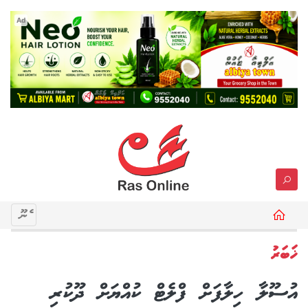
Ad
މެނޫ
ޚަބަރު
އުސޫލާ ހިލާފަށް ފްލެޓް ކުއްޔަށް ދޫކުރި