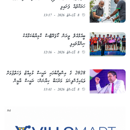
ހަރަކާތެއް ފަށައިފި
8 އޯގަސްޓު 2026 - 13:17
ބީއެމްއެލް ވީރަން ކޯޕަރޭޓްސް ކާމިޔާބުކަމާއެކު
ނިންމާލައިފި
8 އޯގަސްޓު 2026 - 12:16
2028 ގެ އިންތިޚާބުގައި ރައީސް މުޢިއްޒު ފަހަތްޕުޅަށް
ވަޑައިގެންފިނަމަ މަރުޙަބާ ކިޔާނަން: ރައީސް ޔާމީން
8 އޯގަސްޓު 2026 - 11:41
Ad