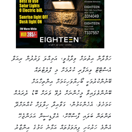
ހަމްދާން އިތުރަށް ވިދާޅުވީ، އަމިއްލަ ފަރުދުން ރިއަލް
އެސްޓޭޓް ވިޔަފާރި ކުރުމަށް މި ފްލެޓުތައް
ބޭނުންކުރުމަކީ ބޯހިޔާވަހިކަމަށް އިންތިހާއަށް
ބޭނުންވެފައިވާ މީހުންނަށް ދެވޭ ވަރަށް ބޮޑު ދެރައެއް
ކަމަށެވެ. އެހެންކަމުން، ގަވާއިދާ ހިލާފަށް ކުއްޔަށްދޭ
ތަންތަން ބަލައި ފާސްކޮށް، އެފްޑީސީން އަޅަންޖެހޭ
އެންމެ ހަރުކަށި ފިޔަވަޅުތައް އަޅާނެ ކަމުގެ އިންޒާރު