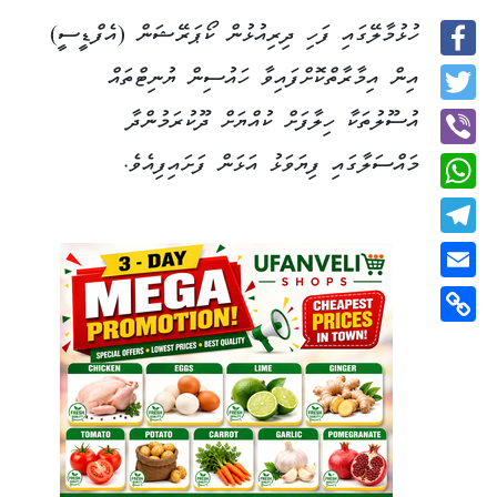
ހުޅުމާލޭގައި ފަހި ދިރިއުޅުން ކޯޕަރޭޝަން (އެފްޑީސީ)
Facebook
އިން އިމާރާތްކޮށްފައިވާ ހައުސިން ޔުނިޓްތައް
Twitter
އުސޫލުތަކާ ހިލާފަށް ކުއްޔަށް ދޫކުރަމުންދާ
މައްސަލާގައި ފިޔަވަޅު އަޅަން ފަށައިފިއެވެ.
Viber
WhatsApp
Telegram
Email
Copy
Link