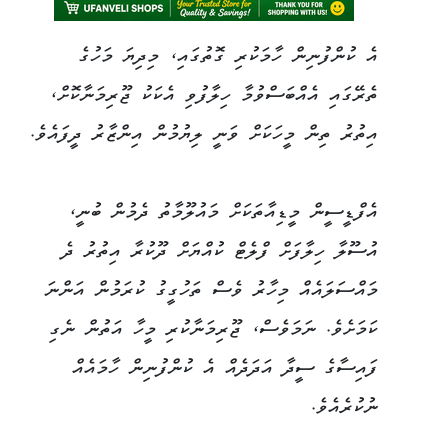
އެ ކުންފުނިން ހާމަކުރި ގޮތުގައި، މިދިޔަ މަހުގެ
ތެރޭގައި އެއްބަސްވުމާ ހިލާފުވި އެކަކު ޖޫރިމަނާކޮށް،
އިތުރު ތިން މީހަކަށް ވަނީ ލިޔުމުން އިންޒާރު ދީފައެވެ.
އެފްޑީސީން މީޑިއާތަކަށް މައުލޫމާތު ދެމުން ބުނީ،
އުސޫލާ ހިލާފަށް ފްލެޓް ކުއްޔަށް ދޫކުރާ އިތުރު ދެ
މައްސަލައެއް މިހާރު ވެސް ތަހުގީގު ކުރަމުން އަންނަ
ކަމަށެވެ. ނަމަވެސް، ޖޫރިމަނާކުރި މީހާ އަތުން ނެގި
ފައިސާގެ ސީދާ އަދަދެއް އެ ކުންފުނިން ހާމައެއް
ނުކުރެއެވެ.