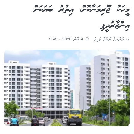
މީހަކު ޖޫރިމަނާކޮށް، އިތުރު ބަޔަކަށް
އިންޒާރުދީފި
މަރްޔަމް ނަހްދާ ވަޙީދު
4 ޖޫން 2026 - 9:45