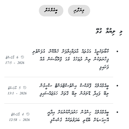
ވިޔަފާރި
ބީއެމްއެލް
މި ލިޔުމާ ގުޅޭ
ކާބޯތަކެތީގެ އަގުތައް އާދަޔާޚިލާފަށް ހެޔޮކޮށް، އުފަންވެލި
6 އޯގަސްޓު
ފިހާރަތަކުން ތިން ދުވަހުގެ މެގަ ޕްރޮމޯޝަން އެއް
2026 - 17:5
ފަށައިފި
ބީއެމްއެލްގެ ފޮރެކްސް އިންވެސްޓްމަންޓް ސްކީމުން
5 އޯގަސްޓު
ލިބޭ ފައިދާ ޑޮލަރުން ލިބޭ ގޮތަށް ހަމަޖައްސައިފި
2026 - 13:1
ބީއެމްއެލްގެ ހިންގުން ހަރުދަނާކުރުމަށް އިދާރީ
4 އޯގަސްޓު
އޮނިގަނޑަށް ބޮޑެތި ބަދަލުތަކެއް ގެނެސްފި
2026 - 12:58