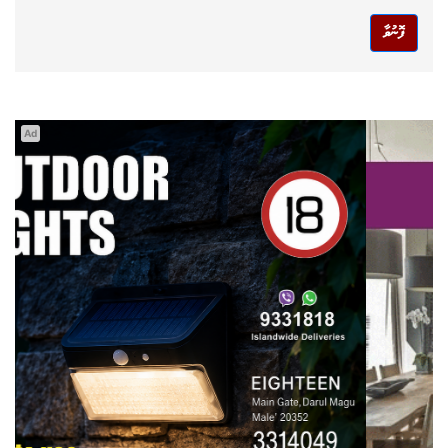
ފޮނުވާ
Ad