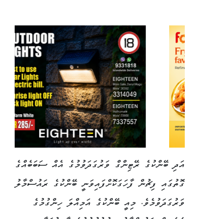
އަދި ބޭންކުގެ ރޭޓިންގް ވަރުގަދަވުމުގެ އެއް ސަބަބެއްގެ
ގޮތުގައި ފިޗުން ފާހަގަކޮށްފައިވަނީ ބޭންކުގެ ރައުސްމާލު
ވަރުގަދަވުމެވެ. މިއީ ބޭންކުގެ އަމިއްލަ ހިންގުމުގެ