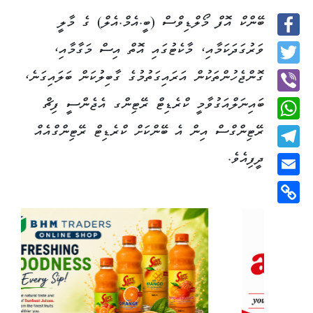
ބޭންކް އޮފް މޯލްޑިވްސް (ބީ.އެމް.އެލް) ގެ މާލީ
Facebook
ވަރުގަދަކަމާއި، މާކެޓުގައި އޮތް އިސް މަގާމާއި،
Twitter
ގޮންޖެހުންތަކުން އަރައިގަތުމުގެ ގާބިލުކަން ބަލައިގަނެ،
ބައިނަލްއަގުވާމީ ކްރެޑިޓް ރޭޓިންގ އެޖެންސީ ފިޗް
Viber
ރޭޓިންގްސް އިން އެ ބޭންކަށް ކްރެޑިޓް ރޭޓިންގްއެއް
WhatsApp
ދީފިއެވެ.
Telegram
Email
Copy
Link