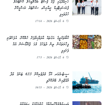
ހަނިމާދޫގައި ޕާމް ޕެސްޓް ބައޮލޮޖިކަލް ކޮންޓްރޯލް
ޕެރަސައިޓޮއިޑް ރީއާރިންގ ސެންޓަރު ރަސްމީކޮށް
ހުޅުވައިފި
6 އޯގަސްޓު 2026 - 17:14
ކާބޯތަކެތީގެ އަގުތައް އާދަޔާޚިލާފަށް ހެޔޮކޮށް، އުފަންވެލި
ފިހާރަތަކުން ތިން ދުވަހުގެ މެގަ ޕްރޮމޯޝަން އެއް
ފަށައިފި
6 އޯގަސްޓު 2026 - 17:5
ސީ-ޓު-އެއަރ ކާގޯ މެދުވެރިކޮށް 633 ޓަނުގެ މުދާ
ރާއްޖެއިން ބޭރުކޮށްފި
6 އޯގަސްޓު 2026 - 16:53
ރައީސުލްޖުމްހޫރިއްޔާގެ ހުއްދައާއެކު ސަރުކާރު