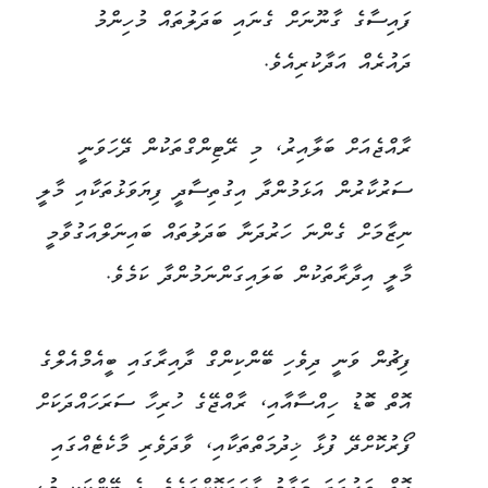
ފައިސާގެ ގާނޫނަށް ގެނައި ބަދަލުތައް މުހިންމު
ދައުރެއް އަދާކުރިއެވެ.
ރާއްޖެއަށް ބަލާއިރު، މި ރޭޓިންގްތަކުން ދޭހަވަނީ
ސަރުކާރުން އަޅަމުންދާ އިގުތިސާދީ ފިޔަވަޅުތަކާއި މާލީ
ނިޒާމަށް ގެންނަ ހަރުދަނާ ބަދަލުތައް ބައިނަލްއަގުވާމީ
މާލީ އިދާރާތަކުން ބަލައިގަންނަމުންދާ ކަމެވެ.
ފިޗުން ވަނީ ދިވެހި ބޭންކިންގް ދާއިރާގައި ބީއެމްއެލްގެ
އޮތް ބޮޑު ހިއްސާއާއި، ރާއްޖޭގެ ހުރިހާ ސަރަހައްދަކަށް
ފޯރުކޮށްދޭ ފުޅާ ޚިދުމަތްތަކާއި، ވާދަވެރި މާކެޓެއްގައި