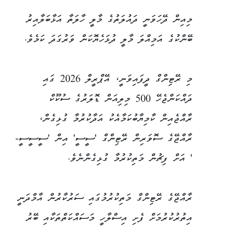
މިއިން ދޭހަވަނީ ދައުލަތުގެ މާލީ ހާލަތާ އަޅާބަލާއިރު
ބޭންކުގެ އަމިއްލަ މާލީ ދުޅަހެޔޮކަން ވަރުގަދަ ކަމެވެ.
މި ރޭޓިންގް ދީފައިވަނީ، އޭޕްރީލް 2026 ގައި
ދައްކަންޖެހޭ 500 މިލިއަން ޑޮލަރުގެ ސުކޫކް
ރާއްޖެއިން ކާމިޔާބުކަމާއެކު އަދާކުރުމާ ގުޅިގެން،
ރާއްޖޭގެ ސޮވަރިން ރޭޓިންގް 'ސީސީ' އިން 'ސީސީސީ-
' އަށް ފިޗުން މަތިކުރުމާ ގުޅިގެންނެވެ.
ރާއްޖޭގެ ރޭޓިންގް މަތިކުރުމުގައި ސަރުކާރުން އާމްދަނީ
އިތުރުކުރުމަށް ފެށި އިސްލާހީ މަސައްކަތްތަކާއި ބޭރު