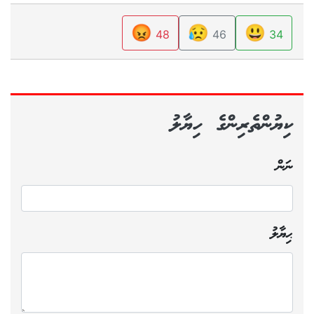
😡
😥
😃
48
46
34
ކިޔުންތެރިންގެ ހިޔާލު
ނަން
ޙިޔާލު