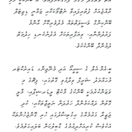
އޮތް ވަރުގަދަ މަގާމު ފާހަގަކޮށްފައެވެ. އެ ބޭންކަކީ މުޅި
ރާއްޖެއަށް ފެތުރިފައިވާ ނެޓްވޯކަކާއި ޒަމާނީ ޑިޖިޓަލް
ބޭންކިންގް ވަސީލަތްތައް މެދުވެރިކޮށް އާންމު
ފަރުދުންނާއި، ވިޔަފާރިތަކަށް މެދުނުކެނޑި ޚިދުމަތް
ދެމުންދާ ބޭންކެކެވެ.
ބީ.އެމް.އެލް ގެ ސީއީއޯ އަދި މެނޭޖިންގ ޑައިރެކްޓަރ
މުޙައްމަދު ޝަރީފް ވިދާޅުވި ގޮތުގައި، ފިޗްގެ މި
ވަޒަންކުރުމަކީ ބޭންކުގެ މާކެޓް ލީޑަރޝިޕާއި، މާލީ
ގޮތުން ދައްކަމުންދާ ހަރުދަނާ ނަތީޖާތަކާއި، ކުދި
ޖަޒީރާ ގައުމެއްގެ އިގުތިސާދުގައި ހުރި ގޮންޖެހުންތަކާ
އެކުވެސް ކުރިއަށްދިއުމުގެ ގާބިލުކަން ބަލައިގަތުމެވެ.