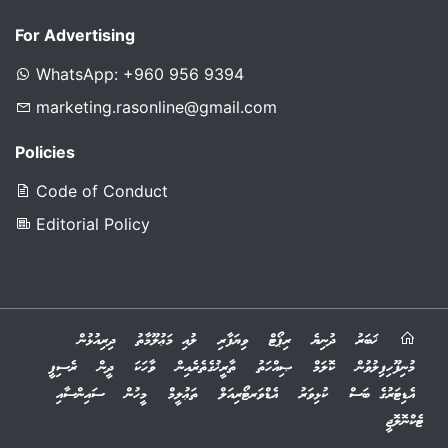
For Advertising
WhatsApp: +960 956 9394
marketing.rasonline@gmail.com
Policies
Code of Conduct
Editorial Policy
ޚަބަރު
ދުނިޔެ
ރިޕޯޓް
ވިޔަފާރި
ލުއި މަޢުލޫމާތު
ދިރިއުޅުން
މުނިފޫހިފިލުވުން
ކޮލަމް
ޞިއްހަތު
ތާރީޚުގެތެރެއިން
ވާހަކަ
ދީން
ރެސިޕީ
އެޑިޓަރުގެ ބަސް
ކުޅިވަރު
އެޑްވަރޓޯރިއަލް
ތަޢުލީމް
މީހުން
ސައިންސާއި
ޓެކްނޮލޮޖީ