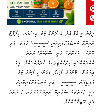
ފިޗުން ބީ.އެމް.އެލް ގެ ލޯންގް-ޓާމް އިޝުއަރ ޑިފޯލްޓް
ރޭޓިންގް ކަނޑައަޅާފައިވަނީ 'ސީސީސީ-' ގައެވެ. އަދި
ބޭންކުގެ އައުޓްލުކް ވަނީ 'ސްޓޭބަލް' ނުވަތަ
އެއްވަރެއްގައި ހިފެހެއްޓިފައިވާ ހާލަތެއްގައެވެ. މީގެ
އިތުރުން، ބޭންކުގެ ލޯކަލް ކަރަންސީ ލޯންގް-ޓާމް
އައިޑީއާރު 'ސީސީސީ+' ގައި ކަނޑައަޅާފައިވާއިރު،
މިއީ ދައުލަތުގެ ސޮވަރިން ރޭޓިންގްއަށްވުރެ ދެ ދަރަޖަ
މަތީ ރޭޓިންގްއެކެވެ.