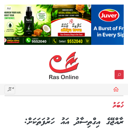
Ad
މެނޫ
ޚަބަރު
ރާއްޖޭގެ އިގްތިސާދު އައު ހަރުފަތަކަށް: