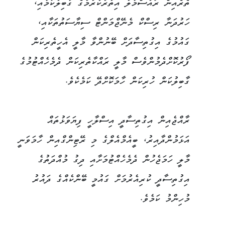
ތެރެއިން ރައުސްމާލު އިތުރުކުރުމުގެ ގާބިލުކަމާއި،
ހަރުދަނާ ރިސްކް މެނޭޖްމަންޓް ސިޔާސަތުތަކާއި،
ގައުމުގެ އިގުތިސާދަށް ބޭނުންވާ މާލީ އެހީތެރިކަން
ފޯރުކޮށްދެމުންވެސް މާލީ ރައްކާތެރިކަން ދެމެހެއްޓުމުގެ
ގާބިލުކަން ހުރިކަން ހާމަކޮށްދޭ ކަމެކެވެ.
ރާއްޖެއިން އިގުތިސާދީ އިސްލާހީ ފިޔަވަޅުތައް
އަޅަމުންދާއިރު، ބީއެމްއެލްގެ މި ރޭޓިންގްއިން ހާމަވަނީ
މާލީ ހަމަޖެހުން ދެމެހެއްޓުމަށާއި ދިގު މުއްދަތުގެ
އިގުތިސާދީ ކުރިއެރުމަށް ގައުމީ ބޭންކެއްގެ ދައުރު
މުހިންމު ކަމެވެ.