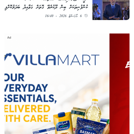
ކުންފުނިތަކަށް ބިން ދޫކުރެވޭ ގޮތަށް ގަވާއިދު ބަދަލުކޮށްފި
6 އޯގަސްޓު 2026 - 16:40
Ad