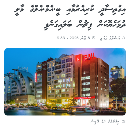
އިގުތިސާދީ ކުރިއެރުމާއި ބީ.އެމް.އެލްގެ މާލީ
ދުޅަހެޔޮކަން ފިޗުން ބަލައިގަނެފި
އަޝްވާގް ފައުޒީ
8 ޖޫން 2026 - 9:33
ބީއެމްއެލް ހެޑް އޮފީސް