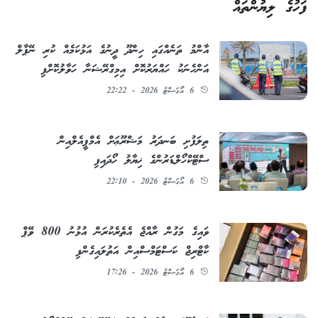
ފަހުގެ ލިޔުންތައް
އާންމު ތަނެއްގައި ހިންދޫ ދީނުގެ އަޅުކަމެއް ކުރި ނޭޕާލް
އަންހެނަކު ހައްޔަރުކޮށް އިމިގްރޭޝަނާ ހަވާލުކޮށްފި
6 އޯގަސްޓު 2026 - 22:22
ތިލަފުށި ބަނދަރު މަޝްރޫޢަށް އެމްޕީއެލްއިން
ސްޓޭކްހޯލްޑަރުންގެ ޚިޔާލު ހޯދައިފި
6 އޯގަސްޓު 2026 - 22:10
ވައިގެ މަގުން ރާއްޖެ އެތެރެކުރަން އުޅުނު 800 ވޭޕް
ކާޓްރިޖް ކަސްޓަމްސްއިން އަތުލައިގެންފި
6 އޯގަސްޓު 2026 - 17:26