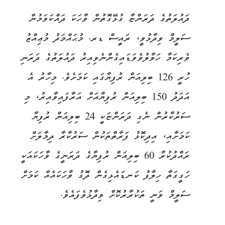
ދައުލަތުގެ ދަރަންޏާ ގުޅޭގޮތުން ވާހަކަ ދައްކަވަމުން
ސަލީމް ވިދާޅުވީ، ރައީސް ޑރ. މުޙައްމަދު މުޢިއްޒު
ވެރިކަމާ ހަވާލުވެވަޑައިގެންނެވިއިރު ދައުލަތުގެ ދަރަނި
ހުރީ 126 ބިލިއަން ރުފިޔާގައި ކަމަށެވެ. މިހާރު އެ
އަދަދު 150 ބިލިއަން ރުފިޔާއަށް އަރާފައިވާއިރު، މި
ސަރުކާރުން ނެގި ދަރަންޏަކީ 24 ބިލިއަން ރުފިޔާ
ކަމަށާއި، އިދިކޮޅު ފަރާތްތަކުން ސަރުކާރާ ދިމާލަށް
ރައްދުކުރާ 60 ބިލިއަން ރުފިޔާގެ ދަރަނީގެ ވާހަކައަކީ
ހަގީގަތާ ހިލާފު ކަނޑައެޅިގެން ދޮގު ވާހަކައެއް ކަމަށް
ސަލީމް ވަނީ ތަކުރާރުކޮށް ވިދާޅުވެފައެވެ.