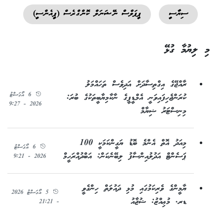
ސިޔާސީ
ޕީޕަލްސް ނޭޝަނަލް ކޮންގްރެސް (ޕީއެންސީ)
މި ލިޔުމާ ގުޅޭ
ރާއްޖޭގެ އިގްތިސާދަށް އަދިވެސް ތަހައްމަލު
6 އޯގަސްޓު
ކުރަންޖެހިފައިވަނީ އެމްޑީޕީގެ ނާކާމިޔާބީތަކުގެ ބުރަ:
2026 - 9:27
މިނިސްޓަރު ޝިޔާމް
މިއަދު އޮތް އެންމެ ބޮޑު ޔަގީންކަމަކީ 100
6 އޯގަސްޓު
ޕަސެންޓް އަދުލުއިންސާފު ލިބޭނެކަން: އަބްދުއްރަހީމް
2026 - 9:21
ޔާމީންގެ ވެރިކަމުގައި މުޅި ދައުލަތް ހިންގެވީ
5 އޯގަސްޓު 2026
ޑރ. މުޢިއްޒު: ޝުޖާއު
- 21:21