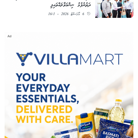
ދަތުރުފުޅު ނިންމަވާލައްވައިފި
6 އޯގަސްޓު 2026 - 16:1
Ad