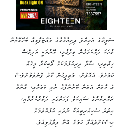
ސަލީމްގެ އަމިއްލަ ދިރިއުޅުމުގެ ވައްޓަފާޅިއާ ބެހޭގޮތުން
ވާހަކަ ދައްކަވަމުން ވިދާޅުވީ، އޭނާއަކީ އަދިވެސް
ހިތްތިރި، ސާދާ ދިރިއުޅުމަކަށް ލޯބިކުރާ މީހެއް
ކަމަށެވެ. އެގޮތުން، މަޖިލީހުން ކާރު ފޮނުވުމުންވެސް
އެ ކާރަށް އަރަން ބޭނުންފުޅު ނުވި ކަމަށާއި، އާންމު
ރައްޔިތުންގެ ސައިކަލު ފަހަތުގައި ދަތުރުކުރުމާއި،
އިތުރު ސެކިއުރިޓީއަކާ ނުލައި އުޅުއްވުމަށް
އިސްކަންދެއްވާ ކަމަށް އޭނާ ވިދާޅުވިއެވެ.