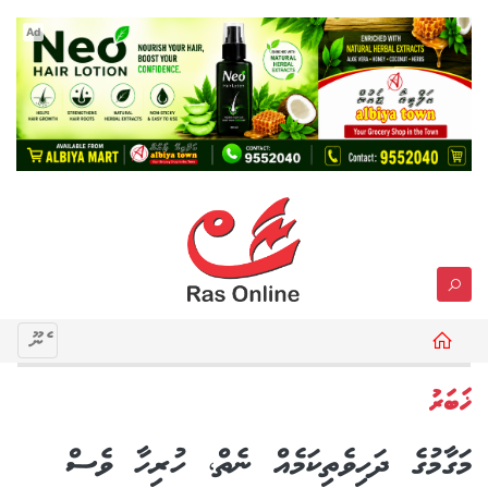
Ad
މެނޫ
ޚަބަރު
މަގާމުގެ ދަހިވެތިކަމެއް ނެތް، ހުރިހާ ވެސް