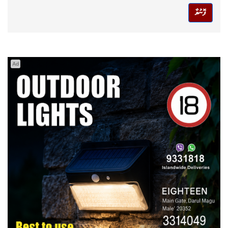
ފޮނުވާ
Ad