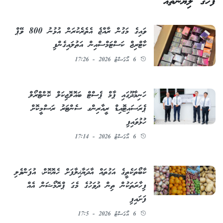
ފަހުގެ ލިޔުންތައް
ވައިގެ މަގުން ރާއްޖެ އެތެރެކުރަން އުޅުނު 800 ވޭޕް
ކާޓްރިޖް ކަސްޓަމްސްއިން އަތުލައިގެންފި
6 އޯގަސްޓު 2026 - 17:26
ހަނިމާދޫގައި ޕާމް ޕެސްޓް ބައޮލޮޖިކަލް ކޮންޓްރޯލް
ޕެރަސައިޓޮއިޑް ރީއާރިންގ ސެންޓަރު ރަސްމީކޮށް
ހުޅުވައިފި
6 އޯގަސްޓު 2026 - 17:14
ކާބޯތަކެތީގެ އަގުތައް އާދަޔާޚިލާފަށް ހެޔޮކޮށް، އުފަންވެލި
ފިހާރަތަކުން ތިން ދުވަހުގެ މެގަ ޕްރޮމޯޝަން އެއް
ފަށައިފި
6 އޯގަސްޓު 2026 - 17:5