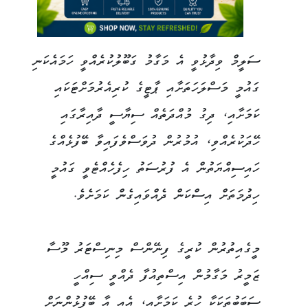
ސަލީމް ވިދާޅުވީ އެ މަގާމު ގަބޫލުކުރެއްވީ ހަމައެކަނި
ގައުމީ މަސްލަހަތަށާއި ޕާޓީގެ ކުރިއެރުމަށްޓަކައި
ކަމަށާއި، ދިގު މުއްދަތެއް ސިޔާސީ ދާއިރާގައި
ހޭދަކުރެއްވި، އުމުރުން ދުވަސްވެފައިވާ ބޭފުޅެއްގެ
ހައިސިއްޔަތުން އެ ފުރުސަތު ހިފެހެއްޓެވީ ގައުމީ
ހިދުމަތަށް އިސްކަން ދެއްވައިގެން ކަމަށެވެ.
މީގެއިތުރުން ކުރީގެ ފިނޭންސް މިނިސްޓަރު މޫސާ
ޒަމީރު މަގާމުން އިސްތިއުފާ ދެއްވީ ސިއްހީ
ސަބަބުތަކަކާ ހުރެ ކަމަށާއި، އެއީ އާ ބޭފުޅުންނަށް