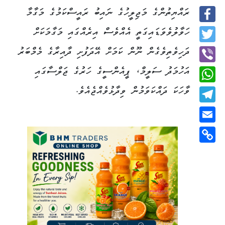
ރައްޔިތުންގެ މަޖިލީހުގެ ނައިބު ރައީސްކަމުގެ މަގާމާ
Facebook
ހަވާލުވެވަޑައިގަތީ އެއްވެސް އިރެއްގައި މަގާމަކަށް
Twitter
ދަހިވެތިވެގެން ނޫން ކަމަށް އޭދަފުށި ދާއިރާގެ މެމްބަރު
އަހުމަދު ސަލީމް، ޕީއެންސީގެ ހަރުގެ ޖަލްސާގައި
Viber
ވާހަކަ ދައްކަވަމުން ވިދާޅުވެއްޖެއެވެ.
WhatsApp
Telegram
Email
Copy
Link