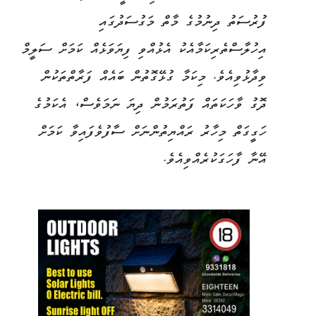
ފުރުސަތު ދިނުމުގެ މާތް މަގުސަދުގައި
އިހުލާސްތެރިކަމާއެކު އެޅުއްވި ފިޔަވަޅެއް ކަމަށް ސަލީމް
ވިދާޅުވިއެވެ. މިކަމާ ގުޅޭގޮތުން ބައެއް ފަރާތްތަކުން
ދޮގު ވާހަކަތައް ފަތުރަމުން ދިޔަ ނަމަވެސް، އެކަމުގެ
ހަގީގަތް މިހާރު ރައްޔިތުންނަށް ސާފުވެފައިވާ ކަމަށް
އޭނާ ފާހަގަކުރެއްވިއެވެ.