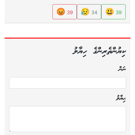
😡
😥
😃
39
34
39
ކިޔުންތެރިންގެ ހިޔާލު
ނަން
ޙިޔާލު