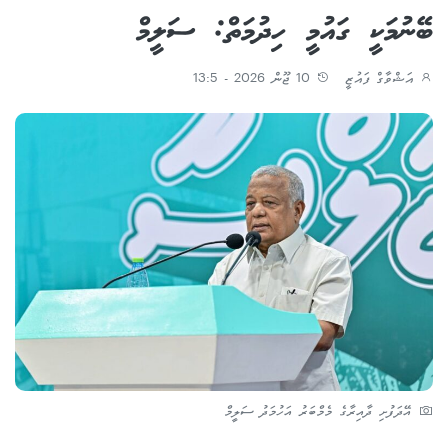
ބޭނުމަކީ ގައުމީ ހިދުމަތް: ސަލީމް
އަޝްވާގް ފައުޒީ
10 ޖޫން 2026 - 13:5
އޭދަފުށި ދާއިރާގެ މެމްބަރު އަހުމަދު ސަލީމް