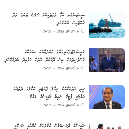
ސީ-ޓު-އެއަރ ކާގޯ މެދުވެރިކޮށް 633 ޓަނުގެ މުދާ
ރާއްޖެއިން ބޭރުކޮށްފި
6 އޯގަސްޓު 2026 - 16:53
ރައީސުލްޖުމްހޫރިއްޔާގެ ހުއްދައާއެކު ސަރުކާރު
ކުންފުނިތަކަށް ބިން ދޫކުރެވޭ ގޮތަށް ގަވާއިދު ބަދަލުކޮށްފި
6 އޯގަސްޓު 2026 - 16:40
ރީތި ލަވަޔަކާއެކު ނިމާލް ފެއްޓެވި ކޮކާލުގެ ދަތުރުގެ
އަމާޒަކީ ޕާޓީގެ ނައިބު ރައީސްގެ މަޤާމް
6 އޯގަސްޓު 2026 - 16:30
ރައީސްގެ ދެކަނބަލުން އުކުޅަހަށް ކުރެއްވި ރަސްމީ