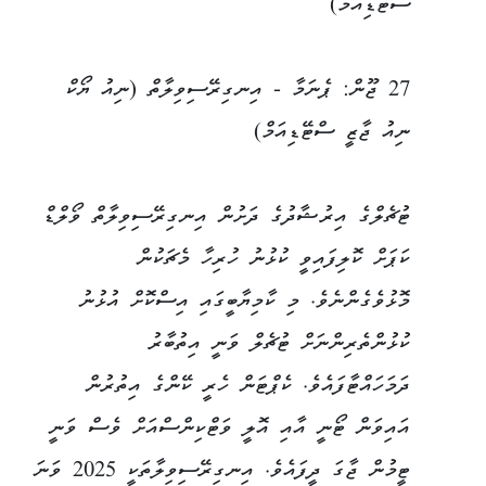
ސްޓޭޑިއަމް)
27 ޖޫން: ޕެނަމާ - އިނގިރޭސިވިލާތް (ނިއު ޔޯކް
ނިއު ޖާޒީ ސްޓޭޑިއަމް)
ޓުޗެލްގެ އިރުޝާދުގެ ދަށުން އިނގިރޭސިވިލާތް ވޯލްޑް
ކަޕަށް ކޮލިފައިވީ ކުޅުނު ހުރިހާ މެޗަކުން
މޮޅުވެގެންނެވެ. މި ކާމިޔާބީގައި އިސްކޮށް އުޅުނު
ކުޅުންތެރިންނަށް ޓުޗެލް ވަނީ އިތުބާރު
ދަމަހައްޓާފައެވެ. ކެޕްޓަން ހެރީ ކޭންގެ އިތުރުން
އައިވަން ޓޯނީ އާއި އޮލީ ވަޓްކިންސްއަށް ވެސް ވަނީ
ޓީމުން ޖާގަ ދީފައެވެ. އިނގިރޭސިވިލާތަކީ 2025 ވަނަ