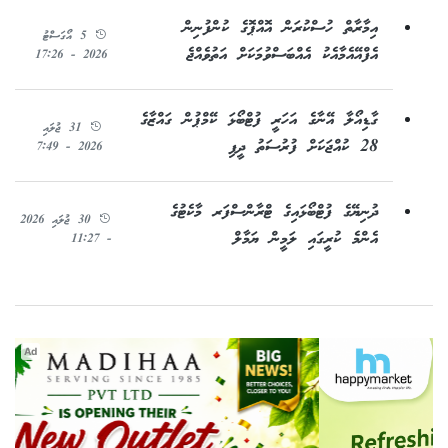
އިމާރާތް ހުސްކުރަން އޮއްޕޮގެ ކުންފުނިން
5 އޯގަސްޓު
އެފްއޭއެމާއެކު އެއްބަސްވުމަކަށް އަތުވެއްޖެ
2026 - 17:26
ގާޑިއޯލާ އޭނާގެ އަހަރީ ފުޓްބޯޅަ ކޭމްޕުން ގައްޒާގެ
31 ޖުލައި
28 ކުއްޖަކަށް ފުރުސަތު ދީފި
2026 - 7:49
ދުނިޔޭގެ ފުޓްބޯޅައިގެ ޓްރާންސްފަރ މާކެޓުގެ
30 ޖުލައި 2026
އެންމެ ކުރީގައި ލަމީން ޔަމާލް
- 11:27
Ad