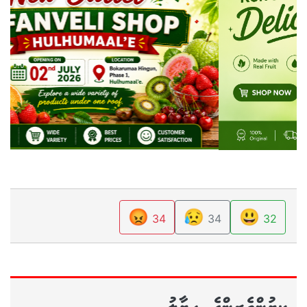
😡
😥
😃
34
34
32