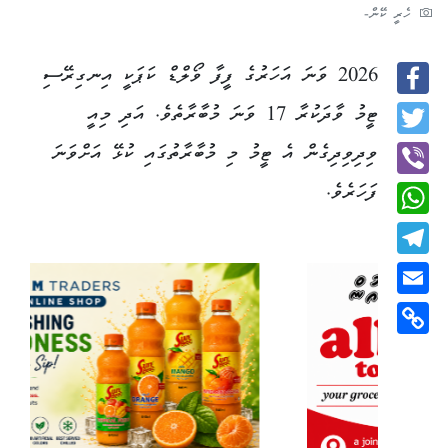
ހެރީ ކޭން-
2026 ވަނަ އަހަރުގެ ފީފާ ވޯލްޑް ކަޕަކީ އިނގިރޭސި
Facebook
ޓީމު ވާދަކުރާ 17 ވަނަ މުބާރާތެވެ. އަދި މިއީ
Twitter
ވިދިވިދިގެން އެ ޓީމު މި މުބާރާތުގައި ކުޅޭ އަށްވަނަ
ފަހަރެވެ.
Viber
WhatsApp
Telegram
Email
Copy
Link