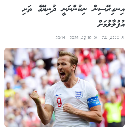
އިނގިރޭސިން ނިކުންނަނީ ދުނިޔޭގެ ތަށި
އުފުލާލުމަށް
އަހުމަދު ޝާހް
10 ޖޫން 2026 - 20:14