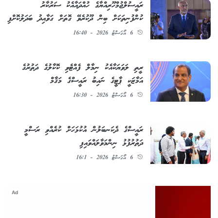
ރައީސުލްޖުމްހޫރިއްޔާގެ ހުއްދައާއެކު ސަރުކާރު
ކުންފުނިތަކަށް ބިން ދޫކުރެވޭ ގޮތަށް ގަވާއިދު ބަދަލުކޮށްފި
6 އޯގަސްޓު 2026 - 16:40
ރީތި ލަވަޔަކާއެކު ނިމާލް ފެއްޓެވި ކޮކާލުގެ ދަތުރުގެ
އަމާޒަކީ ޕާޓީގެ ނައިބު ރައީސްގެ މަޤާމް
6 އޯގަސްޓު 2026 - 16:30
ރައީސްގެ ދެކަނބަލުން އުކުޅަހަށް ކުރެއްވި ރަސްމީ
ދަތުރުފުޅު ނިންމަވާލައްވައިފި
6 އޯގަސްޓު 2026 - 16:1
Ad