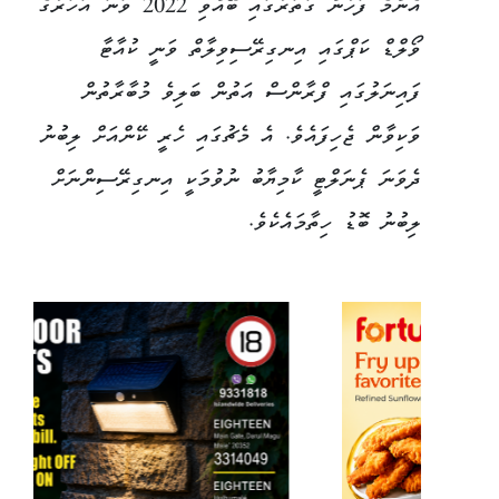
އެންމެ ފަހުން ގަތަރުގައި ބޭއްވި 2022 ވަނަ އަހަރުގެ
ވޯލްޑް ކަޕްގައި އިނގިރޭސިވިލާތް ވަނީ ކުއާޓާ
ފައިނަލުގައި ފްރާންސް އަތުން ބަލިވެ މުބާރާތުން
ވަކިވާން ޖެހިފައެވެ. އެ މެޗުގައި ހެރީ ކޭންއަށް ލިބުނު
ދެވަނަ ޕެނަލްޓީ ކާމިޔާބު ނުވުމަކީ އިނގިރޭސިންނަށް
ލިބުނު ބޮޑު ހިތާމައެކެވެ.