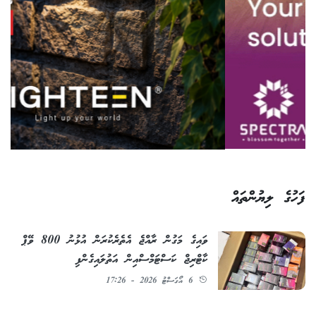
ފަހުގެ ލިޔުންތައް
ވައިގެ މަގުން ރާއްޖެ އެތެރެކުރަން އުޅުނު 800 ވޭޕް
ކާޓްރިޖް ކަސްޓަމްސްއިން އަތުލައިގެންފި
6 އޯގަސްޓު 2026 - 17:26