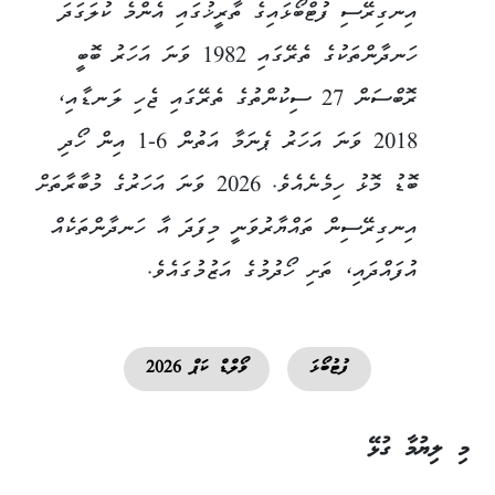
އިނގިރޭސި ފުޓްބޯޅައިގެ ތާރީޚުގައި އެންމެ ކުލަގަދަ
ހަނދާންތަކުގެ ތެރޭގައި 1982 ވަނަ އަހަރު ބޮބީ
ރޮބްސަން 27 ސިކުންތުގެ ތެރޭގައި ޖެހި ލަނޑާއި،
2018 ވަނަ އަހަރު ޕެނަމާ އަތުން 6-1 އިން ހޯދި
ބޮޑު މޮޅު ހިމެނެއެވެ. 2026 ވަނަ އަހަރުގެ މުބާރާތަށް
އިނގިރޭސިން ތައްޔާރުވަނީ މިފަދަ އާ ހަނދާންތަކެއް
އުފައްދައި، ތަށި ހޯދުމުގެ އަޒުމުގައެވެ.
ފުޓުބޯޅަ
ވޯލްޑް ކަޕް 2026
މި ލިޔުމާ ގުޅޭ