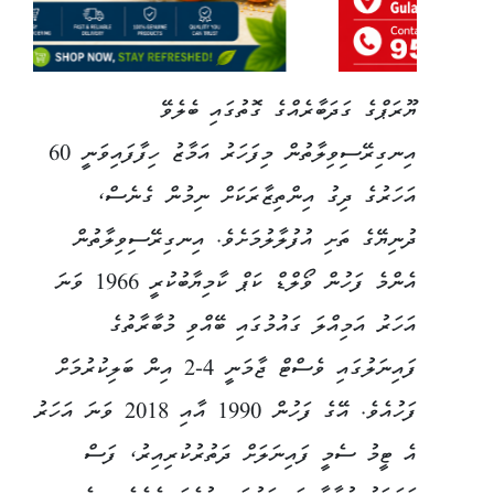
ޔޫރަޕްގެ ގަދަބާރެއްގެ ގޮތުގައި ބެލެވޭ
އިނގިރޭސިވިލާތުން މިފަހަރު އަމާޒު ހިފާފައިވަނީ 60
އަހަރުގެ ދިގު އިންތިޒާރަކަށް ނިމުން ގެނެސް،
ދުނިޔޭގެ ތަށި އުފުލާލުމަށެވެ. އިނގިރޭސިވިލާތުން
އެންމެ ފަހުން ވޯލްޑް ކަޕް ކާމިޔާބުކުރީ 1966 ވަނަ
އަހަރު އަމިއްލަ ގައުމުގައި ބޭއްވި މުބާރާތުގެ
ފައިނަލުގައި ވެސްޓް ޖާމަނީ 4-2 އިން ބަލިކުރުމަށް
ފަހުއެވެ. އޭގެ ފަހުން 1990 އާއި 2018 ވަނަ އަހަރު
އެ ޓީމު ސެމީ ފައިނަލަށް ދަތުރުކުރިއިރު، ފަސް