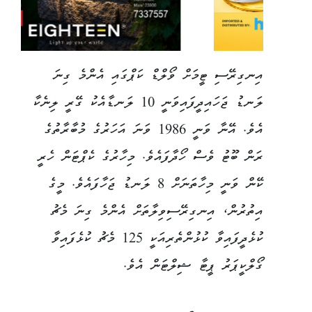
އިނގިރޭސި ޓީމަށް ވޯލްޑް ކަޕްގައި އެންމެ ގިނަ
ލަނޑު ޖަހައިދީފައިވަނީ 10 ލަނޑާއެކު ގޭރީ ލިނެކާ
އެވެ. އޭނާ ވަނީ 1986 ވަނަ އަހަރުގެ މުބާރާތުގެ
ރަން ބޫޓު ވެސް ހޯދާފައެވެ. މިހާރުގެ ކެޕްޓަން ހެރީ
ކޭން ވަނީ މިހާތަނަށް 8 ލަނޑު ޖަހާފައެވެ. މީގެ
އިތުރުން، އިނގިރޭސިވިލާތަށް އެންމެ ގިނަ މެޗު
ކުޅެދީފައިވާ ކުޅުންތެރިއަކީ 125 މެޗު ކުޅެފައިވާ
ގޯލްކީޕަރު ޕީޓާ ޝިލްޓަން އެވެ.