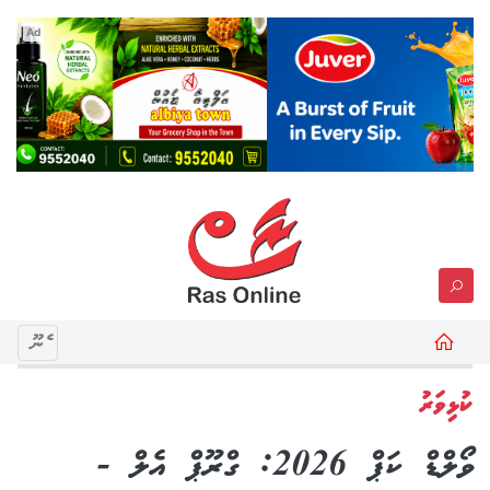
Ad
މެނޫ
ކުޅިވަރު
ވޯލްޑް ކަޕް 2026: ގްރޫޕް އެލް -