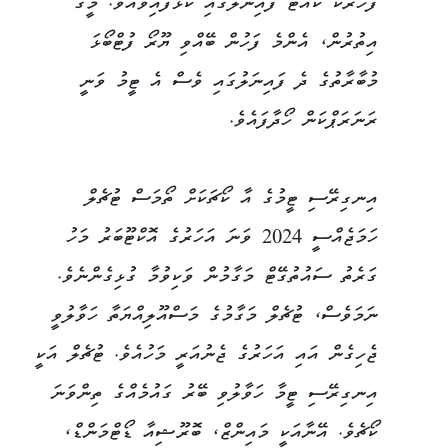
ފަހަރަކު ކުއާޓާ ފައިނަލުގައި ކުޅެފައިވެއެވެ. މީގެ
އިތުރުން، އެންމެ ފަހުން ބޭއްވި ޔޫރޯ ފުޓްބޯޅަ
މުބާރާތުގެ ދެ ފައިނަލުގައި ވެސް އެ ޓީމު ވަނީ
ރަނަރަޕްކަން ހޯދާފައެވެ.
އިނގިރޭސި ޓީމުގެ އާ ކޯޗަކަށް ތޯމަސް ޓުޗެލް
ހަމަޖެއްސީ 2024 ވަނަ އަހަރުގެ އޮކްޓޫބަރު މަހު
ގަރެތު ސައުތުގޭޓް މަގާމުން ވަކިވުމާ ގުޅިގެންނެވެ.
ނަމަވެސް، ޓުޗެލް މަގާމުގެ މަސްއޫލިއްޔަތާ ހަވާލުވީ
ޖެހިގެން އައި އަހަރުގެ ޖެނުއަރީ މަހުއެވެ. ޓުޗެލް އަކީ
އިނގިރޭސި ޓީމާ ހަވާލުވި ބޭރު ގައުމެއްގެ ތިންވަނަ
ކޯޗެވެ. އޭނާއަކީ މައިންޒް، ބޮރޫޝިއާ ޑޯޓްމަންޑް،