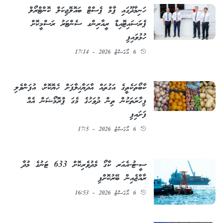
ހަނިމާދޫގައި ޕާމް ޕެސްޓް ބައޮލޮޖިކަލް ކޮންޓްރޯލް
ޕެރަސައިޓޮއިޑް ރީއާރިންގ ސެންޓަރު ރަސްމީކޮށް
ހުޅުވައިފި
6 އޯގަސްޓު 2026 - 17:14
ކާބޯތަކެތީގެ އަގުތައް އާދަޔާޚިލާފަށް ހެޔޮކޮށް، އުފަންވެލި
ފިހާރަތަކުން ތިން ދުވަހުގެ މެގަ ޕްރޮމޯޝަން އެއް
ފަށައިފި
6 އޯގަސްޓު 2026 - 17:5
ސީ-ޓު-އެއަރ ކާގޯ މެދުވެރިކޮށް 633 ޓަނުގެ މުދާ
ރާއްޖެއިން ބޭރުކޮށްފި
6 އޯގަސްޓު 2026 - 16:53