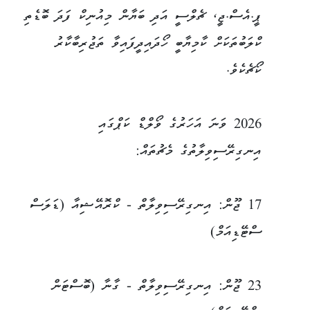
ޕީ.އެސް.ޖީ، ޗެލްސީ އަދި ބަޔާން މިއުނިކް ފަދަ ބޮޑެތި
ކްލަބުތަކަށް ކާމިޔާބީ ހޯދައިދީފައިވާ ތަޖުރިބާކާރު
ކޯޗެކެވެ.
2026 ވަނަ އަހަރުގެ ވޯލްޑް ކަޕްގައި
އިނގިރޭސިވިލާތުގެ މެޗުތައް:
17 ޖޫން: އިނގިރޭސިވިލާތް - ކްރޮއޭޝިއާ (ޑަލަސް
ސްޓޭޑިއަމް)
23 ޖޫން: އިނގިރޭސިވިލާތް - ގާނާ (ބޮސްޓަން