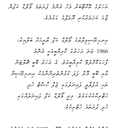
އަހަރުގެ އޮކްޓޫބަރު މަހު އެންމެ ފުރަތަމަ ވޯލްޑް ކަޕުން
ޖާގަ ކަށަވަރުކުރި ޔޫރަޕްގެ ގައުމެވެ.
އިނގިރޭސިވިލާތުގެ ވޯލްޑް ކަޕް ތާރީޚަށް ބަލާއިރު،
1966 ވަނަ އަހަރުގެ ކާމިޔާބީއަކީ އެންމެ
ފާހަގަކޮށްލެވޭ ކާމިޔާބީއެވެ. އެ އަހަރު ބޮބީ ޗާލްޓަން
އާއި ބޮބީ މޫރް ފަދަ ކުޅުންތެރިންނާއެކު އިނގިރޭސިން
ތަށި އުފުލާލީ ފައިނަލުގައި ޖެފް ހާސްޓް ހެދި
ހެޓްރިކާއެކުގައެވެ. މިއީ ވޯލްޑް ކަޕް ފައިނަލެއްގައި
ހެދި ފުރަތަމަ ހެޓްރިކެވެ.