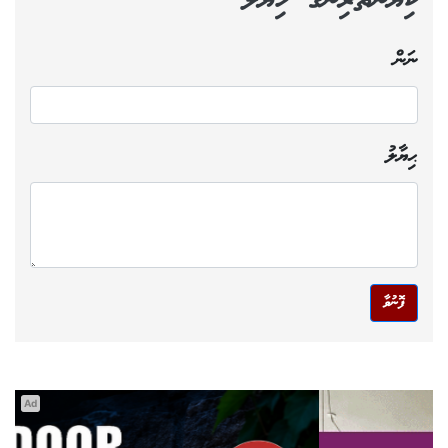
ކިޔުންތެރިންގެ ހިޔާލު
ނަން
ޙިޔާލު
ފޮނުވާ
Ad