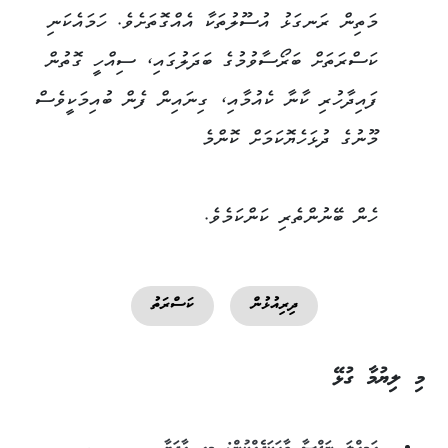
މަތިން ރަނގަޅު އުސޫލުތަކާ އެއްގޮތަށެވެ. ހަމައެކަނި
ކަސްރަތަށް ބަރޯސާވުމުގެ ބަދަލުގައި، ސިއްހީ ގޮތުން
ފައިދާހުރި ކާނާ ކެއުމާއި، ގިނައިން ފެން ބުއިމަކީވެސް
މޫނުގެ ދުޅަހެޔޮކަމަށް ކޮންމެ
ހެން ބޭނުންތެރި ކަންކަމެވެ.
ދިރިއުޅުން
ކަސްރަތު
މި ލިޔުމާ ގުޅޭ