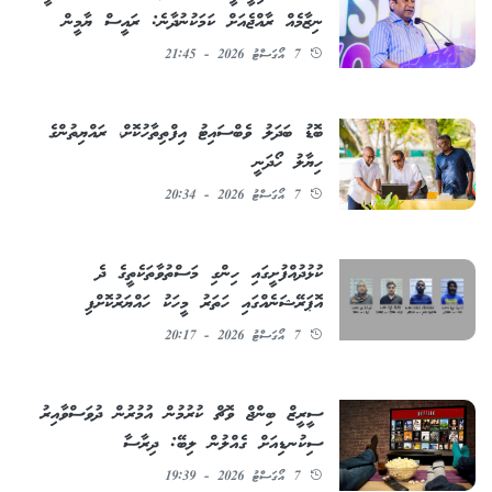
ނިޒާމެއް ރާއްޖެއަށް ކަމަކުނުދާނެ: ރައީސް ޔާމީން
7 އޯގަސްޓު 2026 - 21:45
ބޮޑު ބަދަލު ވެބްސައިޓު އިފްތިތާހުކޮށް، ރައްޔިތުންގެ
ހިޔާލު ހޯދަނީ
7 އޯގަސްޓު 2026 - 20:34
ކުޅުދުއްފުށީގައި ހިންގި މަސްތުވާތަކެތީގެ ދެ
އޮޕަރޭޝަނެއްގައި ހަތަރު މީހަކު ހައްޔަރުކޮށްފި
7 އޯގަސްޓު 2026 - 20:17
ސީރީޒް ބިންޖް ވޮޗް ކުރުމުން އުމުރުން ދުވަސްވާއިރު
ސިކުނޑިއަށް ގެއްލުން ލިބޭ: ދިރާސާ
7 އޯގަސްޓު 2026 - 19:39