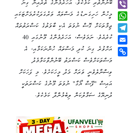
Twitter
ބޭނުންތެރި ކަމެކެވެ. އަހަރެމެންގެ ތެރެއިން ގިނަ
މީހުން ހަށިގަނޑުގެ މަސްތައް ވަރުގަދަކުރުމަށްޓަކައި
Viber
ޖިމްތަކަށް ގޮސް ނުވަތަ އެކި ބާވަތުގެ ކަސްރަތުތައް
WhatsApp
ކުރެއެވެ. ނަމަވެސް، އަހަރެމެންގެ މޫނުގައި 40
Telegram
އަށްވުރެ ގިނަ ކުދި މަސްތައް ހުންނަކަމާއި، އެ
Email
މަސްތަކަށްވެސް ކަސްރަތު ބޭނުންވާކަމާމެދު
Copy
Link
ވިސްނާލެވެނީ ވަރަށް މަދު މީހަކަށެވެ. މި ފަހަކަށް
އައިސް "ފޭސް ޔޯގާ" ނުވަތަ މޫނުގެ ކަސްރަތަކީ
ދުނިޔޭގެ ސަމާލުކަން ލިބެމުންދާ ކަމެކެވެ.