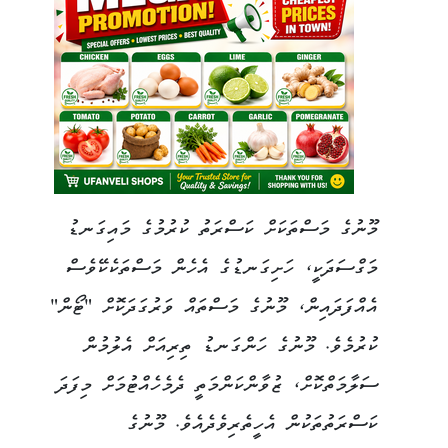
މޫނުގެ މަސްތަކަށް ކަސްރަތު ކުރުމުގެ މައިގަނޑު
މަގްސަދަކީ، ހަށިގަނޑުގެ އެހެން މަސްތަކެކޭވެސް
އެއްފަދައިން، މޫނުގެ މަސްތައް ވަރުގަދަކޮށް "ޓޯން"
ކުރުމެވެ. މޫނުގެ ހަންގަނޑު ތިރިއަށް އެލުމުން
ސަލާމަތްކޮށް، ޒުވާންކަންމަތީ ދެމެހެއްޓުމަށް މިފަދަ
ކަސްރަތުތަކުން އެހީތެރިވެދެއެވެ. މޫނުގެ