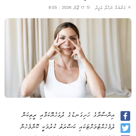
މަރްޔަމް ނަހްދާ ވަޙީދު
17 ޖޫން 2026 - 8:55
އިންސާނާގެ ހަށިގަނޑުގެ ދުޅަހެޔޮކަމާއި ރީތިކަން
Facebook
ދެމެހެއްޓުމަށްޓަކައި ކަސްރަތު ކުރުމަކީ ކޮންމެހެން