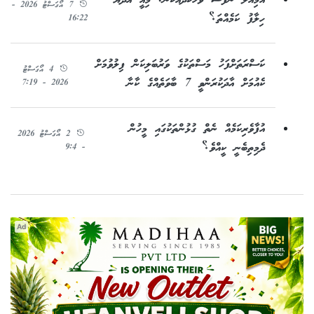
އަމިއްލަ ނަފްސާ ވާހަކަދެއްކުން: މިއީ އާދަޔާ
7 އޯގަސްޓު 2026 -
ހިލާފު ކަމެއްތަ؟
16:22
ކަސްރަތަށްފަހު މަސްތަކުގެ ވަރުބަލިކަން ފިލުވުމަށް
4 އޯގަސްޓު
ކެއުމަށް އާދަކުރަންވީ 7 ބާވަތެއްގެ ކާނާ
2026 - 7:19
އުފާވެރިކަމެއް ނެތް ގުޅުންތަކުގައި މީހުން
2 އޯގަސްޓު 2026
ދެމިތިބެނީ ކީއްވެ؟
- 9:4
Ad