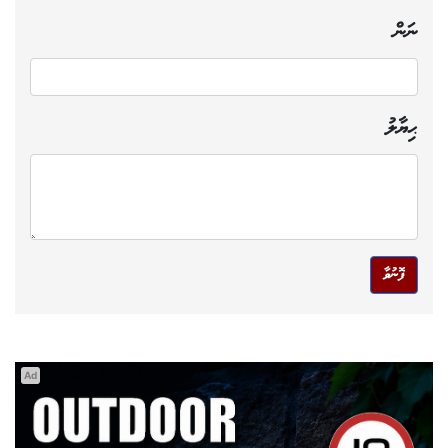
ނަން
ޙިޔާލު
ފޮނުވާ
Ad