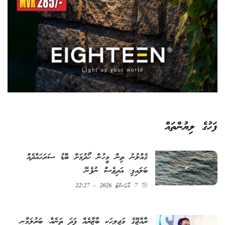
ފަހުގެ ލިޔުންތައް
ގެއްލުނު ތިން މީހުން ހޯދުމަށް ބޮޑު ސަރަހައްދެއް
ބަލައިފި؛ އަދިވެސް ނުފެނޭ
7 އޯގަސްޓު 2026 - 22:27
ރާއްޖޭގެ މަޖިލީހަކީ ބާޒާރެއް ފަދަ ތަނެއް، ބަރުލަމާނީ