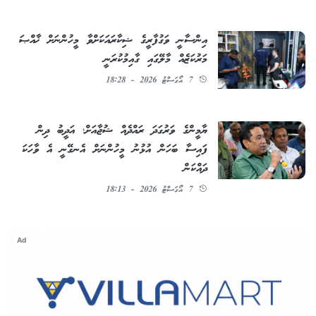
އިންސާނީ ވަގުފާރީގެ ޝިކާރައަކަށްވާ މީހުންނަށް ޚާއްޞަ
މަރުކަޒެއް މާލޭގައި ގާއިމުކުރަނީ
7 އޯގަސްޓު 2026 - 18:28
ޔާމީންގެ ވަރުގަދަ ރައްދެއް ޝުޖާއަށް؛ އަދީބު ދިން
ފައިސާ ބަހަން އުޅުނު މީހުންނަށް އެނގޭނީ އެ ވާހަކަ
ދައްކަން
7 އޯގަސްޓު 2026 - 18:13
Ad