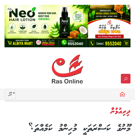
Ad
މެނޫ
ދިރިއުޅުން
މޫނުގެ ކަސްރަތަކީ މުހިންމު ކަމެއްތަ؟