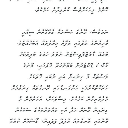
ކޮންމެ މީހަކަށްވެސް ކުރެވިދާނެ ކަމެކެވެ.
ނަމަވެސް، މޫނުގެ ކަސްރަތާ ގުޅޭގޮތުން ސިއްހީ
މާހިރުންގެ މެދުގައި ތަފާތު ޚިޔާލުތައް އެބަހުއްޓެވެ.
ބައެއް ޑާމަޓޮލޮޖިސްޓުން ނުވަތަ ހަމުގެ ބަލިތަކަށް
ޚާއްސަ ޑޮކްޓަރުން ބަޔާންކުރާ ގޮތުގައި، މޫނުގެ
މަސްތައް މާ ގިނައިން އަދި ނުބައި ގޮތަކަށް
ހަރަކާތްކުރުމަކީ ހަންގަނޑުގައި ރޮނގުތައް ގިނަވުމަށް
މެދުވެރިވާނެ ކަމެކެވެ. މިސާލަކަށް، އަހަރެމެން މާ
ގިނައިން މޫނަށް ހަދާ އެކި ވައްތަރުތަކުގެ ސަބަބުން
މޫނުގައި ރޮނގުތައް އުފެދޭ ފަދައިން، ގޯސްކޮށް ކުރެވޭ