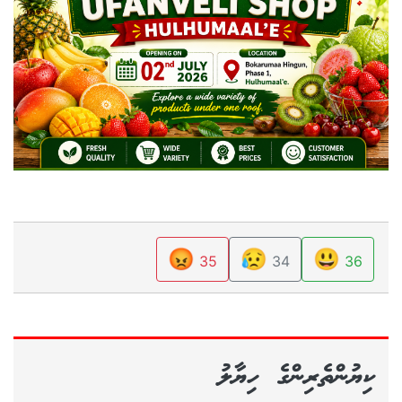
😡
😥
😃
35
34
36
ކިޔުންތެރިންގެ ހިޔާލު