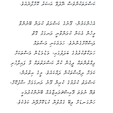
ކަސްރަތަކުންވެސް ނޭދެވޭ އަސަރު ކޮށްފާނެއެވެ.
އެހެންކަމުން، މޫނުގެ ކަސްރަތު ކުރަން ބޭނުންވާ
މީހުން އެކަން ކުރަންވާނީ ރަނގަޅު ގޮތް
ދަސްކޮށްގެންނެވެ. ހަމައެކަނި މަސްތައް
ހަރަކާތްކުރުމުގެ ބަދަލުގައި، މަޑުމަޑުން މަސްތަކަށް
ފިއްތުންތައް ދީގެން ކުރާ ކަސްރަތުތައް މާ ފައިދާހުރި
ކަމަށް ދިރާސާތަކުން ދައްކައެވެ. މީގެ އިތުރުން،
ކަސްރަތު ކުރުމުގެ ކުރިން މޫނު ރަނގަޅަށް ސާފުކޮށް،
ތެޔޮ ނުވަތަ މޮއިސްޗަރައިޒާއެއް ބޭނުންކުރުމަކީ
ހަންގަނޑަށް ލިބޭ ގެއްލުން ކުޑަކޮށްދޭނެ ކަމެކެވެ.