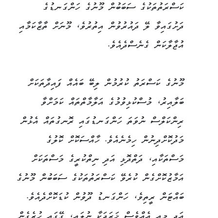
ކަސްރަތުތަކުގެ ސަބަބުން މޫނުގެ ހަންގަނޑުގެ
ދަށުގައިވާ ލޭ ދައުރުވުން އިތުރުވެ، މޫނަށް ތާޒާކަމާއި
އުޖާލާކަން ގެނެސްދެއެވެ.
މޫނުގެ ކަސްރަތު ކުރުމުން ލިބޭ ބައެއް ފައިދާތަކަށް
ބަލާއިރު، މުސްކުޅިވުމުގެ އަލާމާތްތައް ކަމަށްވާ
ރިންކަލްސް ނުވަތަ ހަންގަނޑުގައި ރޮނގުތައް އެޅުން
މަދުކޮށްދިނުން ހިމެނެއެވެ. ހާއްސަކޮށް ކޮލުގެ
މަސްތަކާއި، ދަތްދޮޅި އަދި ނިތްކުރީގެ މަސްތަކަށް
އަމާޒުކޮށްގެން ކުރެވޭ ކަސްރަތުތަކުގެ ސަބަބުން މޫނުގެ
ބައްޓަން ރީތިވެ، ހަންގަނޑު ދޫވުން ކުޑަކޮށްދެއެވެ.
އަދި މިއީ އެއްވެސް ޚަރަދަކާ ނުލައި، ގޭގައި ހުރެގެން