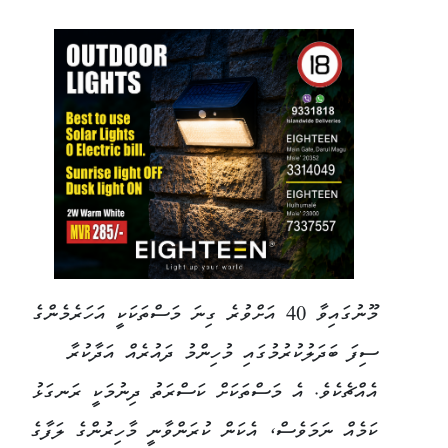
މޫނުގައިވާ 40 އަށްވުރެ ގިނަ މަސްތަކަކީ އަހަރެމެންގެ
ސިފަ ބަދަލުކުރުމުގައި މުހިންމު ދައުރެއް އަދާކުރާ
އެއްޗެކެވެ. އެ މަސްތަކަށް ކަސްރަތު ދިނުމަކީ ރަނގަޅު
ކަމެއް ނަމަވެސް، އެކަން ކުރަންވާނީ މާހިރުންގެ ލަފާގެ