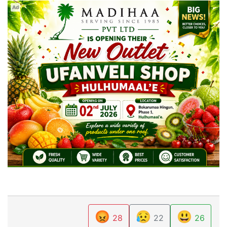
Ad
😡
😥
😃
28
22
26