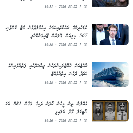
7 އޯގަސްޓު 2026 - 16:51
ކުޑަކުދިންގެ ރައްކާތެރިކަމަށް އިހުމާލުވުމުން މެޓާ ކުންފުނި
567 މިލިއަން ޑޮލަރުން ޖޫރިމަނާކޮށްފި
7 އޯގަސްޓު 2026 - 16:38
ރާއްޖެއަށް ކްރޫޒްލައިނާތަކުން ޒިޔާރަތްކުރި ފަތުރުވެރިންގެ
އަދަދު ދެގުނަ އިތުރުވެއްޖެ
7 އޯގަސްޓު 2026 - 16:28
ގެއްލުނު ތިން މީހުން ހޯދަން ވައިގެ މަގުން 881 އަކަ
ނޯޓިކަލް މޭލު ބަލައިފި
7 އޯގަސްޓު 2026 - 16:26