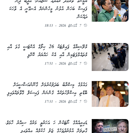
ޔާމީންގެ ވަރުގަދަ ރައްދެއް ޝުޖާއަށް؛ އަދީބު ދިން
ފައިސާ ބަހަން އުޅުނު މީހުންނަށް އެނގޭނީ އެ ވާހަކަ
ދައްކަން
7 އޯގަސްޓު 2026 - 18:13
މެލޭޝިޔާގެ ޕައިލެޓަކު 26 ކިލޯގެ އެކްޓަސީ ގުޅަ އާއި
މެތައެމްފަޓަމިން އާއި އެކު ހައްޔަރު ކޮށްފި
7 އޯގަސްޓު 2026 - 17:51
ގައުމުގެ މިސްރާބު ބަދަލުކުރުމަށް ގާނޫނުއަސާސީއަށް
ބޮޑެތި އިސްލާހުތަކެއް ގެންނަން ފައިސަލް ގޮވާލައްވައިފި
7 އޯގަސްޓު 2026 - 17:31
ޑައިރީއެއްގެ ނޯޓަކުން ހަ އަހަރުވީ މަރުގެ ސިއްރު ހާމަވެ،
ގާތިލަށް އުމުރުދުވަހުގެ ޖަލު ހުކުމެއް އިއްވައިފި