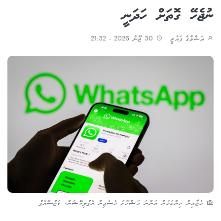
ނުޖެހޭ ގޮތަށް ހަދަނީ
އަޝްވާގް ފައުޒީ
30 ޖޫން 2026 - 21:32
މެޓާއިން ހިންގަމުން އަންނަ މަޝްހޫރު މެސެޖިން އެޕްލިކޭޝަން، ވަޓްސްއެޕް