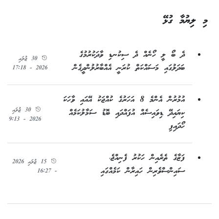
މި ލިޔުމާ ގުޅޭ
ދެ ބޯ ލީ ހޯނެއް ދެ ސިކުނޑި ވާދަކުރުމުގެ
30 ޖުލައި
ބަދަލުގައި މަސައްކަތް ކުރަނީ އެއްބާރުލުންދީގެން
2026 - 17:18
އުމުރުން އެންމެ 8 އަހަރުގެ ކުއްޖަކު އޭއައި ވާހަކަ
30 ޖުލައި
ކިޔައިދޭ ޑިވައިސެއް އުފައްދައި ބޮޑު ސަމާލުކަމެއް
2026 - 9:13
ހޯދައިފި
ފަޒާގެ ތެރެއިން ހަކުރު ފެނިއްޖެ،
15 ޖުލައި 2026
ސައިންސްވެރިން ހައިރާން ކަމެއްގައި
- 16:27