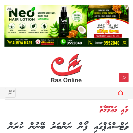
Ad
މެނޫ
ލުއި މަޢުލޫމާތު
ވަޓްސްއެޕްގައި ފޯން ނަންބަރު ބޭނުން ކުރަން