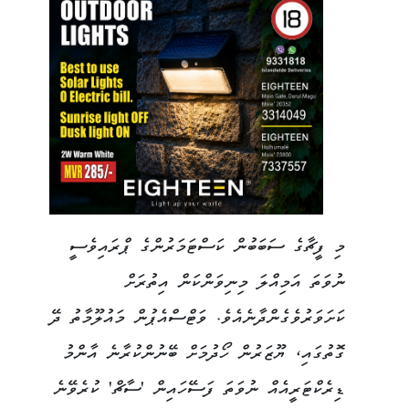
މި ފީޗާގެ ސަބަބުން ކަސްޓަމަރުންގެ ޕްރައިވެސީ
ނުވަތަ އަމިއްލަ މިނިވަންކަން އިތުރަށް
ކަށަވަރުވެގެންދާނެއެވެ. ވަޓްސްއެޕުން މައުލޫމާތު ދޭ
ގޮތުގައި، ޔޫޒަރުން ހޯދުމަށް ބޭނުންކުރާނެ އާންމު
ޑިރެކްޓަރީއެއް ނުވަތަ ފަސޭހައިން 'ސާޗް' ކުރެވޭނެ