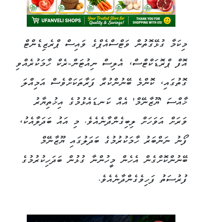
މިކަމާ ގުޅޭގޮތުން ވަޓްސްއެޕްގެ ވައިސް ޕްރެޒިޑެންޓް
އޮފް ޕްރޮޑަކްޓްސް، އެލިސް ނިއުޓަން-ރެކް ހާމަކުރެއްވި
ގޮތުގައި، ކޮންމެ ބޭނުންކުރާ ފަރާތަކަށްވެސް އަމިއްލަ
ޚާއްސަ 'ޔޫޒާނޭމް' އެއް ކަނޑައެޅުމުގެ އިޚުތިޔާރު
ވަރަށް އަވަހަށް ލިބިގެންދާނެއެވެ. މި އައު ބަދަލާއެކު،
ފޯނު ނަންބަރު ހާމަކުރުމުގެ ބަދަލުގައި ޔޫޒާނޭމް
ބޭނުންކޮށްގެން އެހެން މީހުންނާ ގުޅުން ބަދަހިކުރުމުގެ
ފުރުސަތު ފަހިވެގެންދާނެއެވެ.