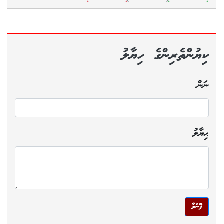
ކިޔުންތެރިންގެ ހިޔާލު
ނަން
ޙިޔާލު
ފޮނުވާ