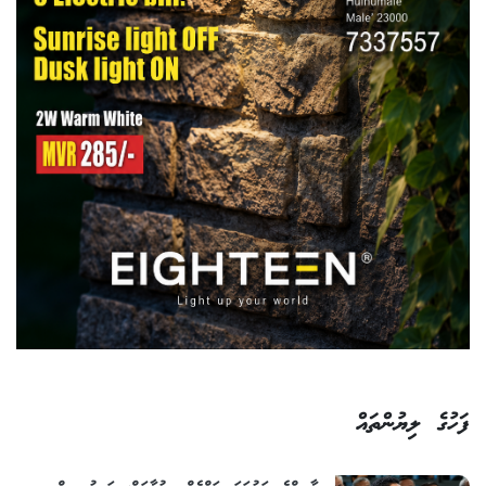
ފަހުގެ ލިޔުންތައް