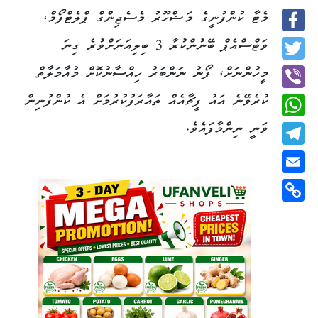
މެޓާ ކުންފުނީގެ މަޝްހޫރު މެސެޖިންގް ޕްލެޓްފޯމް،
Facebook
ވަޓްސްއެޕް ބޭނުންކުރާ 3 ބިލިއަނަށްވުރެ ގިނަ
Twitter
މީހުންނަށް، ފޯނު ނަންބަރު ހިއްސާނުކޮށް މުއާމަލާތް
ކުރެވޭނެ އައު ފީޗާއެއް ތައާރަފުކުރުމަށް އެ ކުންފުނިން
Viber
ވަނީ ނިންމާފައެވެ.
WhatsApp
Telegram
Email
Copy
Link