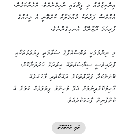
އިންތިޒާމެއް މި ފީޗާގައި ނުހިމެނެއެވެ. އެހެންކަމުން،
އެއްވެސް ފަރާތަކާ މުއާމަލާތް ކުރެވޭނީ އެ މީހެއްގެ
ފުރިހަމަ ޔޫޒާނޭމް އެނގިގެންނެވެ.
މި ނިންމުމަކީ ވަޓްސްއެޕްގެ ސަލާމަތީ ފިޔަވަޅުތަކާއި
ޕްރައިވެސީ ސިޔާސަތުތައް އިތުރަށް ހަރުދަނާކޮށް،
ބޭނުންކުރާ ފަރާތްތަކަށް ރައްކާތެރި މާހައުލެއް
ގާއިމުކޮށްދިނުމަށް އެޅޭ މުހިންމު ފިޔަވަޅެއް ކަމަށް އެ
ކުންފުނިން ފާހަގަކުރެއެވެ.
ލުއި މައުލޫމާތު