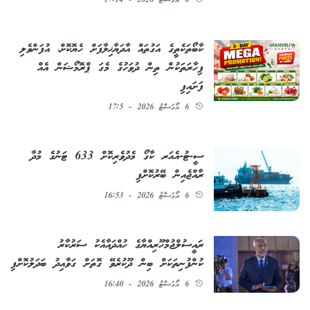
6 އޯގަސްޓު 2026 - 17:14
ކާބޯތަކެތީގެ އަގުތައް އާދަޔާޚިލާފަށް ހެޔޮކޮށް، އުފަންވެލި
ފިހާރަތަކުން ތިން ދުވަހުގެ މެގަ ޕްރޮމޯޝަން އެއް
ފަށައިފި
6 އޯގަސްޓު 2026 - 17:5
ސީ-ޓު-އެއަރ ކާގޯ މެދުވެރިކޮށް 633 ޓަނުގެ މުދާ
ރާއްޖެއިން ބޭރުކޮށްފި
6 އޯގަސްޓު 2026 - 16:53
ރައީސުލްޖުމްހޫރިއްޔާގެ ހުއްދައާއެކު ސަރުކާރު
ކުންފުނިތަކަށް ބިން ދޫކުރެވޭ ގޮތަށް ގަވާއިދު ބަދަލުކޮށްފި
6 އޯގަސްޓު 2026 - 16:40