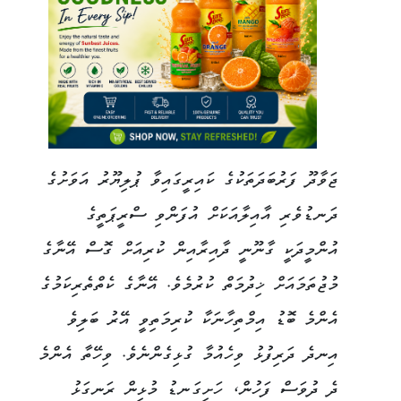
ޖަވާދޫ ފަރުބަދަތަކުގެ ކައިރީގައިވާ ޕުލިޔޫރު އަވަށުގެ
ދަނޑުވެރި އާއިލާއަކަށް އުފަންވި ސްރީޕަތީގެ
އުންމީދަކީ ގާނޫނީ ދާއިރާއިން ކުރިއަށް ގޮސް އޭނާގެ
މުޖުތަމައަށް ޚިދުމަތް ކުރުމެވެ. އޭނާގެ ކެތްތެރިކަމުގެ
އެންމެ ބޮޑު އިމްތިހާނަކާ ކުރިމަތިވީ އޭރު ބަލިވެ
އިނދެ ދަރިފުޅު ވިހެއުމާ ގުޅިގެންނެވެ. ވިހޭތާ އެންމެ
ދެ ދުވަސް ފަހުން، ހަށިގަނޑު މުޅިން ރަނގަޅު