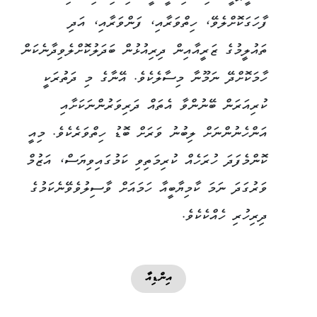
ފާހަގަކޮށްލެވޭ، ހިތްވަރާއި، ފަންވަރާއި، އަދި
ތައުލީމުގެ ޒަރީއާއިން ދިރިއުޅުން ބަދަލުކޮށްލެވިދާނެކަން
ހާމަކޮށްދޭ ނަމޫނާ މިސާލެކެވެ. އޭނާގެ މި ދަތުރަކީ
ކުރިއަރަން ބޭނުންވާ އެތައް ދަރިވަރުންނަކަށާއި
އަންހެނުންނަށް ލިބުނު ވަރަށް ބޮޑު ހިތްވަރެކެވެ. މިއީ
ކޮންމެފަދަ ހުރަހެއް ކުރިމަތިވި ކަމުގައިވިޔަސް، އަޒުމް
ވަރުގަދަ ނަމަ ކާމިޔާބީއާ ހަމައަށް ވާސިލުވެވޭނެކަމުގެ
ދިރިހުރި ހެއްކެކެވެ.
އިންޑިއާ