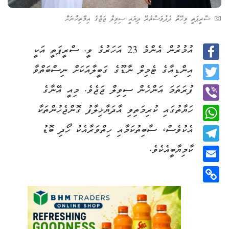
ސްރީޕަތީ ވިހޭތާ ދެދުވަސްތެރޭ ދިޔައީ ސިވިލް ޖަޖްގެ އިމްތިހާނަށް
އުމުރުން އެންމެ 23 އަހަރުގެ ވީ. ސްރީޕަތީ އަކީ
Facebook
އިންޑިއާގެ ޓެމިލް ނާޑޫގެ ގަބީލާއަކަށް ނިސްބަތްވާ
Twitter
ފުރަތަމަ އަންހެން ސިވިލް ޖަޖެވެ. މިއީ އޭނާގެ
ހަޔާތުގައި ކުރިމަތިވި އާދަޔާޚިލާފު ގޮންޖެހުންތަކާ
Viber
އެކުވެސް، ސާބިތުކަމާއި ހިތްވަރާއެކު ހޯދި ބޮޑު
WhatsApp
ކާމިޔާބީއެކެވެ.
Telegram
Email
Copy
Link