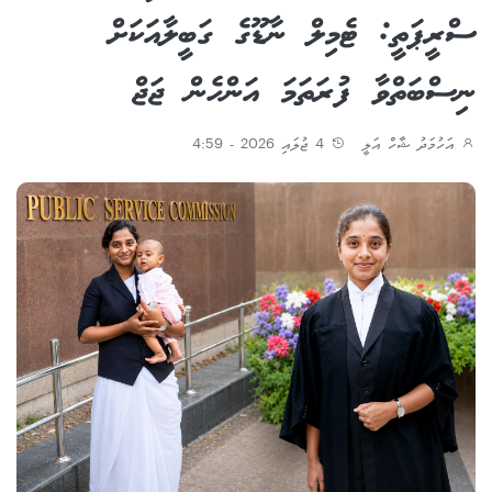
ސްރީޕަތީ: ޓެމިލް ނާޑޫގެ ގަބީލާއަކަށް
ނިސްބަތްވާ ފުރަތަމަ އަންހެން ޖަޖް
އަހުމަދު ޝާހް އަލީ
4 ޖުލައި 2026 - 4:59