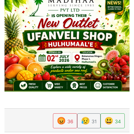
😡
😥
😃
36
31
34