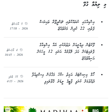
މި ލިޔުމާ ގުޅޭ
އިންޑިއާގައި ނުރައްކާތެރި ޗަންދީޕޫރާ ވައިރަސް
5 އޯގަސްޓު
ފެތުރި، 22 ކުދިން މަރުވެއްޖެ
2026 - 17:58
ފޫކެޓުން ދިއްލީއަށް ދަތުރުކުރި އެއާ އިންޑިއާގެ
4 އޯގަސްޓު
ފްލައިޓަކަށް ގަދަ ލޮޅުމެއް އަރައި 12 މީހަކަށް
2026 - 16:45
އަނިޔާވެއްޖެ
ހޯމް މިނިސްޓަރު އަމިތު ޝާހު މަގާމުން އިސްތިއުފާ
31 ޖުލައި
ދެއްވުމަށް ކުރަފި ޕާޓީގެ ލީޑަރު ގޮވާލައިފި
2026 - 4:15
Ad