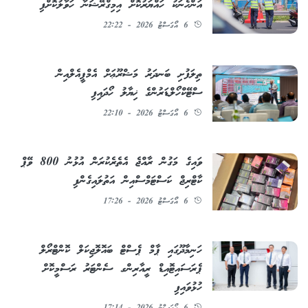
އަންހެނަކު ހައްޔަރުކޮށް އިމިގްރޭޝަނާ ހަވާލުކޮށްފި
6 އޯގަސްޓު 2026 - 22:22
ތިލަފުށި ބަނދަރު މަޝްރޫޢަށް އެމްޕީއެލްއިން
ސްޓޭކްހޯލްޑަރުންގެ ޚިޔާލު ހޯދައިފި
6 އޯގަސްޓު 2026 - 22:10
ވައިގެ މަގުން ރާއްޖެ އެތެރެކުރަން އުޅުނު 800 ވޭޕް
ކާޓްރިޖް ކަސްޓަމްސްއިން އަތުލައިގެންފި
6 އޯގަސްޓު 2026 - 17:26
ހަނިމާދޫގައި ޕާމް ޕެސްޓް ބައޮލޮޖިކަލް ކޮންޓްރޯލް
ޕެރަސައިޓޮއިޑް ރީއާރިންގ ސެންޓަރު ރަސްމީކޮށް
ހުޅުވައިފި