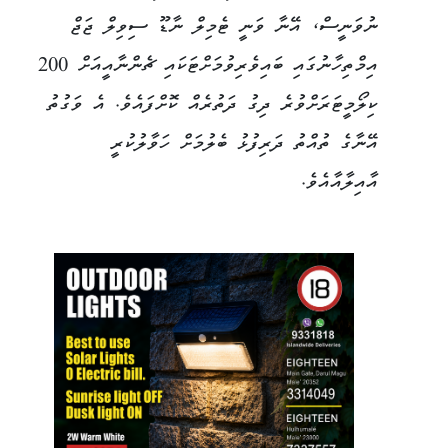
ނުވަނީސް، އޭނާ ވަނީ ޓެމިލް ނާޑޫ ސިވިލް ޖަޖް
އިމްތިހާނުގައި ބައިވެރިވުމަށްޓަކައި ޗެންނާއީއަށް 200
ކިލޯމީޓަރަށްވުރެ ދިގު ދަތުރެއް ކޮށްފައެވެ. އެ ވަގުތު
އޭނާގެ ތުއްތު ދަރިފުޅު ބެލުމަށް ހަވާލުކުރީ
އާއިލާއާއެވެ.