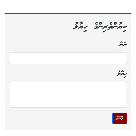
ކިޔުންތެރިންގެ ހިޔާލު
ނަން
ޙިޔާލު
ފޮނުވާ