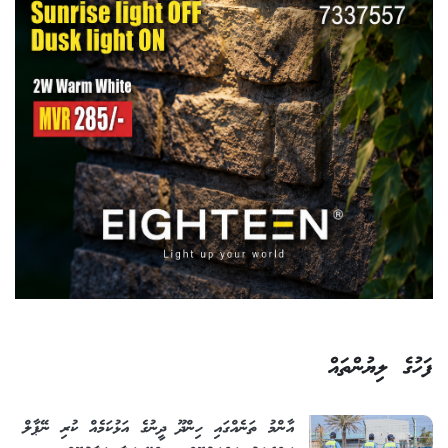
ފަހުގެ ލިޔުންތައް
އާންމު ތަނެއްގައި ހިންދޫ ދީނުގެ އަޅުކަމެއް ކުރި ނޭޕާލް