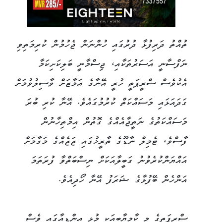
ތުއްތު ދަރިފުޅާ ދުރުގައި ހުންނަން ޖެހުމުން ކުރިމަތިވި
ނަފްސާނީ އަސަރުތަކާއި، ޖިސްމާނީ ބަލިކަށިކަމާ
އެކުވެސް ސްރީޕަތީ ހުރީ އޭނާގެ އަމާޒަށް ވާސިލުވުމަށް
ގަދައަޅައި މަސައްކަތް ކުރުމުގައެވެ. އޭނާ ކުރި ބުރަ
މަސައްކަތުގެ ނަތީޖާއެއްގެ ގޮތުން އިމްތިހާނުން
ފާސްވެ، ޓެމިލް ނާޑޫގެ ތާރީޚުގައި ޖަޖެއްގެ މަގާމަށް
އައްޔަންކުރެވުނު ގަބީލާއަކަށް ނިސްބަތްވާ ފުރަތަމަ
އަންހެން ބޭފުޅާގެ ޝަރަފު އޭނާ ހޯދިއެވެ.
ސްރީޕަތީގެ މި ކާމިޔާބީއަކީ މުޅި އިންޑިއާގައި ވެސް