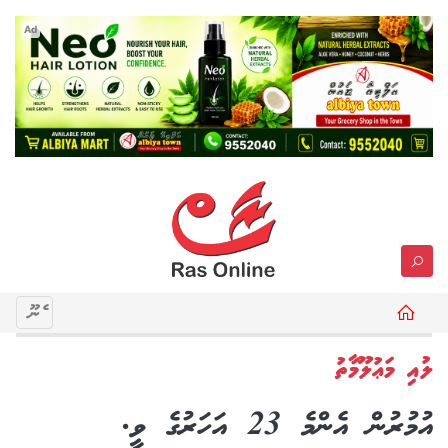
Ad
މެނޫ
ލުއި މަޢުލޫމާތު
އުމުރުން އެންމެ 23 އަހަރުގެ ވީ.