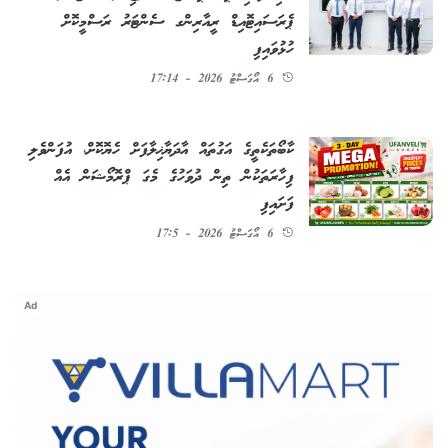
ޕެރަސައިޓޮއިޑް ރީއާރިންގ ސެންޓަރު ރަސްމީކޮށް
ހުޅުވައިފި
6 އޯގަސްޓު 2026 - 17:14
ކާބޯތަކެތީގެ އަގުތައް އާދަޔާޚިލާފަށް ހެޔޮކޮށް، އުފަންވެލި
ފިހާރަތަކުން ތިން ދުވަހުގެ މެގަ ޕްރޮމޯޝަން އެއް
ފަށައިފި
6 އޯގަސްޓު 2026 - 17:5
Ad