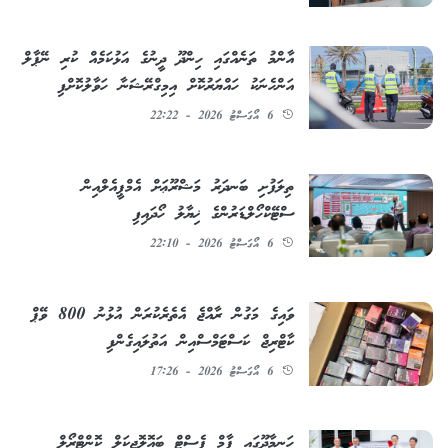
އާންމު ތަނެއްގައި ހިންދޫ ދީނުގެ އަޅުކަމެއް ކުރި ނޭޕާލް
އަންހެނަކު ހައްޔަރުކޮށް އިމިގްރޭޝަނާ ހަވާލުކޮށްފި
6 އޯގަސްޓު 2026 - 22:22
ތިލަފުށި ބަނދަރު މަޝްރޫޢަށް އެމްޕީއެލްއިން
ސްޓޭކްހޯލްޑަރުންގެ ޚިޔާލު ހޯދައިފި
6 އޯގަސްޓު 2026 - 22:10
ވައިގެ މަގުން ރާއްޖެ އެތެރެކުރަން އުޅުނު 800 ވޭޕް
ކާޓްރިޖް ކަސްޓަމްސްއިން އަތުލައިގެންފި
6 އޯގަސްޓު 2026 - 17:26
ހަނިމާދޫގައި ޕާމް ޕެސްޓް ބައޮލޮޖިކަލް ކޮންޓްރޯލް