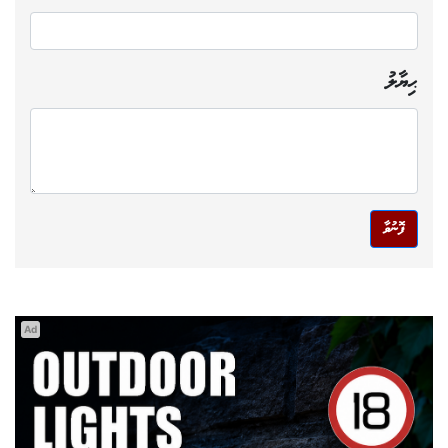
ޙިޔާލު
ފޮނުވާ
Ad