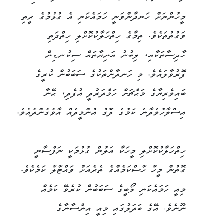
މީހުންނަށް ހަނދާންވަނީ ހަމައެކަނި އެ ގުޅުމުގެ ރީތި
ވަގުތުތަކެވެ. ތިމާގެ ހިތްހަލާކުކޮށްލި ހިތްދަތި
ހާދިސާތަކާއި، ލިބުނު އަނިޔާތައް ސިކުނޑިން
ފޮރުވާލައެވެ. މި ހަނދާންތަކުގެ ސަބަބުން ކުރީގެ
ބައިވެރިޔާގެ މައްޗަށް ހަމްދަރުދީ އުފެދި، އޭނާ
އިސްލާހުވެދާނެ ކަމުގެ ދޮގު އުންމީދެއް އާވެގެންދެއެވެ.
ހިތްހަލާކުކޮށްލި މީހަކާ އަލުން ގުޅުމަކީ ނަފްސާނީ
ގޮތުން މީހާ ހާސްކަމެއްގެ ތެރެއަށް ވައްޓާލާ ކަމެކެވެ.
މިއީ ހަމައެކަނި ލޯބީގެ ސަބަބުން ކުރެވޭ ކަމެއް
ނޫނެވެ. އޭގެ ބަދަލުގައި މިއީ އިންސާނާގެ