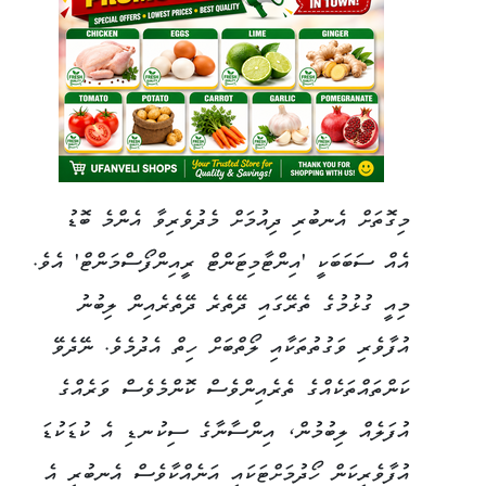
މިގޮތަށް އެނބުރި ދިއުމަށް މެދުވެރިވާ އެންމެ ބޮޑު
އެއް ސަބަބަކީ 'އިންޓާމިޓަންޓް ރީއިންފޯސްމަންޓް' އެވެ.
މިއީ ގުޅުމުގެ ތެރޭގައި ދޭތެރެ ދޭތެރެއިން ލިބުނު
އުފާވެރި ވަގުތުތަކާއި ލޯތްބަށް ހިތް އެދުމެވެ. ނޭދެވޭ
ކަންތައްތަކެއްގެ ތެރެއިންވެސް ކޮންމެވެސް ވަރެއްގެ
އުފަލެއް ލިބުމުން، އިންސާނާގެ ސިކުނޑި އެ ކުޑަކުޑަ
އުފާވެރިކަން ހޯދުމަށްޓަކައި އަނެއްކާވެސް އެނބުރި އެ