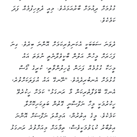
ގުޅުމަށް ދިއުމަށް ބާރުއަޅައެވެ. މިއީ ދެވިހިފުމެއް ފަދަ
ކަމެކެވެ.
ދެވަނަ ސަބަބަކީ އެކަނިވެރިކަމަށް އޮންނަ ބިރެވެ. ގިނަ
ފަހަރަށް މީހުން އަލުން ބާކީވެދާނެތީ ނުވަތަ އައު
މީހަކާ ގުޅުމެއް ފަށަން ޖެހިލުންވާތީ، ކުރީގެ ގޯސް
ގުޅުމަށް އެނބުރިދެއެވެ. "ނޭނގޭ އައު އުފަލަކަށްވުރެ،
އެނގޭ ބޭވަފާތެރިކަން މާ ރަނގަޅު" ކަމަށް ހީކުރެވޭ
ހީކުރުމަކީ މީހާ ނަފްސާނީ ގޮތުން ބަލިކަށިކޮށްލާ
ކަމެކެވެ. މީގެ އިތުރުން، އަމިއްލަ ނަފްސަށް އޮންނަ
އިތުބާރު ކުޑަވުމަކީވެސް، ތިމާއަށް މިއަށްވުރެ ރަނގަޅު