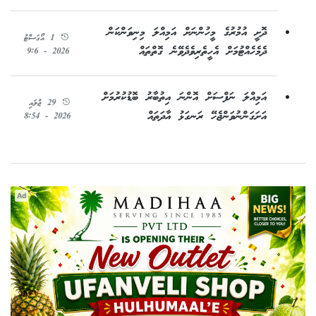
ދޮށީ އުމުރުގެ މީހުންނަށް އަމިއްލަ މިނިވަންކަން
1 އޯގަސްޓު
ދެމެހެއްޓުމަށް އެހީތެރިވެދެވޭނެ ގޮތްތައް
2026 - 9:6
އަމިއްލަ ނަފްސަށް އޮންނަ އިތުބާރު ބޮޑުކުރުމަށް
29 ޖުލައި
އަށަގަންނުވަންޖެހޭ ރަނގަޅު އާދަތައް
2026 - 8:54
Ad