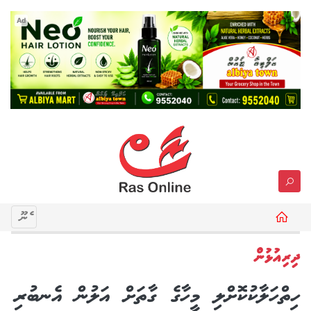
Ad
މެނޫ
ދިރިއުޅުން
ހިތްހަލާކުކޮށްލި މީހާގެ ގާތަށް އަލުން އެނބުރި