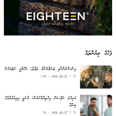
ފަހުގެ ލިޔުންތައް
އިންސާނުންނާއި ޖަނަވާރުންގެ ތަފާތު: އަޚްލާޤީ ނަޒަރަކުން
7 އޯގަސްޓު 2026 - 7:50
އަމިއްލަ ނަފްސަށް އިޙްތިރާމްކުރުން: މާނަވީ ދިރިއުޅުމެއްގެ
ބިންގާ
7 އޯގަސްޓު 2026 - 7:8