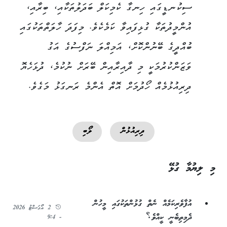
ސިކުނޑީގައި ހިނގާ ކެމިކަލް ބަދަލުތަކާއި، ބިރާއި،
އުންމީދުތަކާ ގުޅިފައިވާ ކަމެކެވެ. މިފަދަ ހާލަތްތަކުގައި
ބުއްދީގެ ބޭނުންކޮށް، އަމިއްލަ ނަފްސުގެ އަގު
ވަޒަންކުރުމަކީ މި ދާއިރާއިން ބޭރަށް ނުކުމެ، ދުޅަހެޔޮ
ދިރިއުޅުމެއް ހޯދުމަށް އޮތް އެންމެ ރަނގަޅު މަގެވެ.
ދިރިއުޅުން
ލޯބި
މި ލިޔުމާ ގުޅޭ
އުފާވެރިކަމެއް ނެތް ގުޅުންތަކުގައި މީހުން
2 އޯގަސްޓު 2026
ދެމިތިބެނީ ކީއްވެ؟
- 9:4