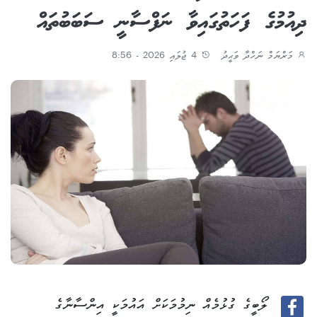
ދިއުމުގެ ފަހަތުގައިވާ ނަފްސާނީ ސަބަބުތައް
މަރްޔަމް ނަހްދާ ވަޙީދު
4 ޖުލައި 2026 - 8:56
ލޯބީގެ ގުޅުމެއް ނިމުމަކަށް އައުމަކީ އިންސާނާގެ