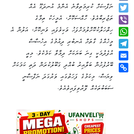
Facebook
ނަފްސަށް ކުރިމަތިވާނެ އެންމެ އުނދަގޫ އެއް
Twitter
ތަޖުރިބާއެވެ. ހާއްސަކޮށް، އެމީހަކު ތިމާގެ
ހިތްހަލާކުކޮށްލުމަށްފަހު ވަކިވެފައި ވަނިކޮށް، އަލުން އެ
Viber
މީހެއްގެ ގާތަށް އެނބުރި ދިއުމުގެ އިހުސާސް
WhatsApp
އުފެދުމަކީ ގިނަ ބަޔަކަށް ދިމާވާ ކަމެކެވެ. މިއީ
Telegram
ބޭރުފުށުން ބަލާއިރު ބުއްދި ގަބޫލުކުރަން ދަތި ކަމަކަށް
Email
ވިޔަސް، މިކަމުގެ ފަހަތުގައި ވަރުގަދަ ނަފްސާނީ
Copy
Link
ސަބަބުތަކެއް ފޮރުވިފައިވެއެވެ.