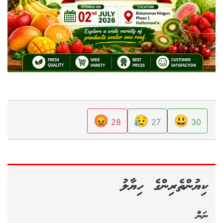
😡
😥
😃
28
27
30
ކިޔުންތެރިންގެ ހިޔާލު
ނަން