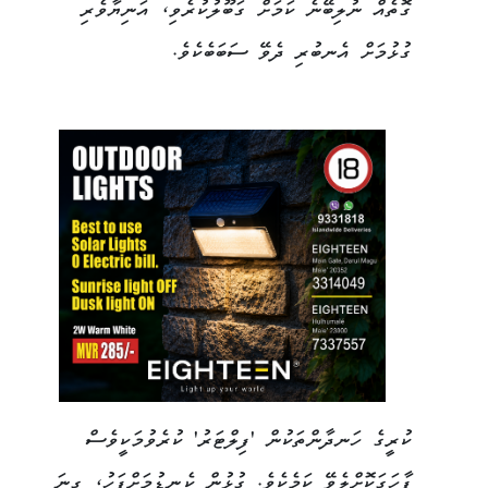
ގޮތެއް ނުލިބޭނެ ކަމަށް ގަބޫލުކުރެވި، އަނިޔާވެރި
ގުޅުމަށް އެނބުރި ދެވޭ ސަބަބެކެވެ.
ކުރީގެ ހަނދާންތަކުން 'ފިލްޓަރު' ކުރެވުމަކީވެސް
ފާހަގަކޮށްލެވޭ ކަމެކެވެ. ގުޅުން ކެނޑުމަށްފަހު، ގިނަ