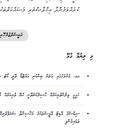
ކުރައްވަމުންދާ އިޚްލާޞްތެރި މަސައްކަތްތަކުގ
ރައީސުލްޖުމްހޫރި
މި ލިޔުމާ ގުޅޭ
އއ. އުކުޅަހުގައި އަލަށް ބިނާކުރި އައުޓްޑޯ ވޮލީ ކޯޓު ރައީ
ހަގީގީ ވިލުންވެރިކަމެއް ހާސިލްކުރެވޭނީ ހެޔޮ ވެރިކަމެއް ގާ
ސިޑްސްގެ އޮޑިޓް އޮފީސްތަކުގެ މަހާސިންތާ ޝަރަފްވެރިކޮށް
ވަޑައިގެންފި