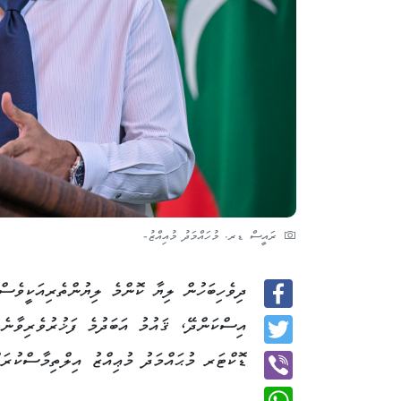
ރައީސް ޑރ. މުހައްމަދު މުއިއްޒު-
ދިވެހިބަހުން ލިޔާ ކޮންމެ ލިޔުންތެރިއަކީވެސް
Facebook
އިސްކަންދޭ، ޤައުމު އަބަދުމެ ފަޚުރުވެރިވާނެ 
Twitter
ޑޮކްޓަރ މުޙައްމަދު މުޢިއްޒު އިލްތިމާސްކުރައް
Viber