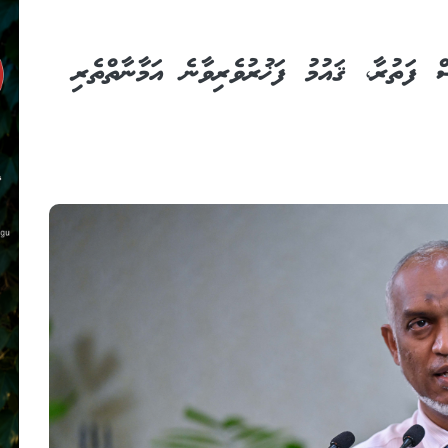
ް ފަތުރާ، ޤައުމު ފަޚުރުވެރިވާނެ އަމާނާތްތެރި