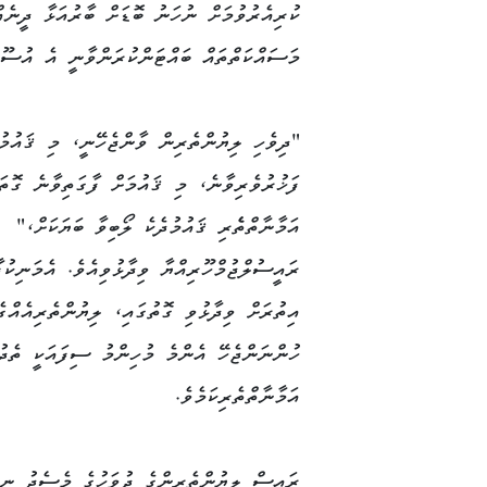
ކުރިއެރުވުމަށް ނުހަނު ބޮޑަށް ބާރުއަޅާ ދީނެއ
މަސައްކަތްތައް ބައްޓަންކުރަންވާނީ އެ އުސޫލު
"ދިވެހި ލިޔުންތެރިން ވާންޖެހޭނީ، މި ޤައުމު
ފަޚުރުވެރިވާނެ، މި ޤައުމަށް ފާގަތިވާނެ ގޮތަ
އަމާނާތްތެެރި ޤައުމުދެކެ ލޯބިވާ ބަޔަކަށް،"
ރައީސުލްޖުމްހޫރިއްޔާ ވިދާޅުވިއެވެ. އެމަނިކުފ
އިތުރަށް ވިދާޅުވި ގޮތުގައި، ލިޔުންތެރިއެއްގެ
ހުންނަންޖެހޭ އެންމެ މުހިންމު ސިފައަކީ ތެދުވ
އަމާނާތްތެރިކަމެވެ.
ރައީސް ލިޔުންތެރިންގެ ދުވަހުގެ މެސެޖު ނިން