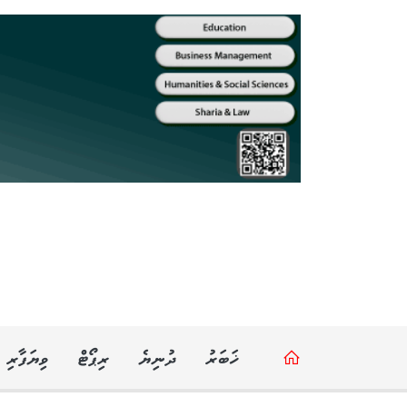
ޚަބަރު
ދުނިޔެ
ރިޕޯޓް
ވިޔަފާރި