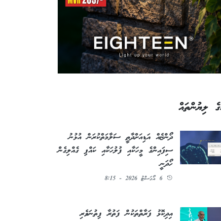
ގެ ލިޔުންތައް
ދޯންޏެއް އަޑިއަށްދާތީ ސަލާމަތްކުރަން އުޅުނު
ސިފައިންގެ މީހަކާއި ފުލުހަކާއި ކައްޕި ގެއްލިގެން
ހޯދަނީ
6 އޯގަސްޓު 2026 - 8:15
އިދިކޮޅު ފަރާތްތަކުން ފަތުރާ ފިތުނަވެރި