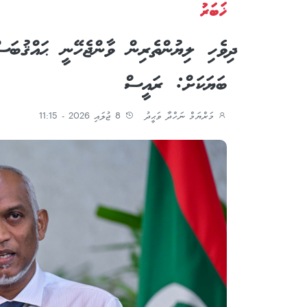
ޚަބަރު
ދިވެހި ލިޔުންތެރިން ވާންޖެހޭނީ ޙައްޤުބަސ
ބަޔަކަށް: ރައީސް
މަރްޔަމް ނަހްދާ ވަޙީދު
8 ޖުލައި 2026 - 11:15