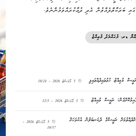
ައި ބަރަކާތްލެއްވުން އެދި ދުޢާކުރައްވަމުންނެވެ.
އްޔާ ޑރ. މުޙައްމަދު މުޢިއްޒު
ސް މުޢިއްޒު ހުޅުވައިދެއްވައިފި
5 އޯގަސްޓު 2026 - 18:24
އިމުކޮށްގެން: ރައީސް މުއިއްޒު
5 އޯގަސްޓު 2026 - 12:5
ދެއްވުމަށް ރައީސްގެ ދެކަނބަލުން އުކުޅަހަށް
5 އޯގަސްޓު 2026 -
10:57