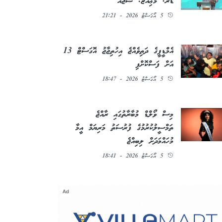
ޑރ. މުޢިއްޒު: ޝުޖާއު
5 އޯގަސްޓު 2026 - 21:21
އެމްޑީޕީގެ ދަތިވެއްޖެ އިހުތިޖާޖު އޮގަސްޓް 13
އަށް ފަސްކޮށްފި
5 އޯގަސްޓު 2026 - 18:47
މިސް ވޯލްޑް މުބާރާތުގައި ރާއްޖެ
ތަމްސީލުކުރުމުގެ ފުރުސަތު މަރިޔަމް އީމާ
މުހައްމަދަށް ލިބިއްޖެ
5 އޯގަސްޓު 2026 - 18:41
Ad