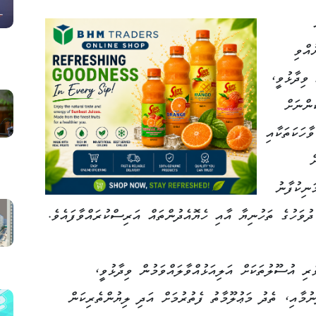
ަނަ
އްވި
ވިދާޅުވީ،
ންނަށް
ހަކަތަކާއި
ް
ނިކުފާނު
ުވަހުގެ ތަހުނިޔާ އާއި ހެޔޮއެދުންތައް އަރިސްކުރައްވާފައެވެ.
ި އުސޫލުތަކަށް އަލިއަޅުއްވާލައްވަމުން ވިދާޅުވީ،
ުމާއި، ތެދު މަޢުލޫމާތު ފެތުރުމަށް އަދި ލިޔުންތެރިކަން