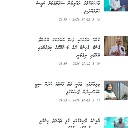
ވާހަކަތަކާމެދު ރައްޔިތުން ސަމާލުވުމަށް ރައީސް
ގޮވާލައްވައިފި
5 އޯގަސްޓު 2026 - 23:59
ކޮންމެ ރަށެއްގައި ވެސް އެރަށަކަށް ބޭނުންވާ
އެންމެ މުހިންމު އެއް މަޝްރޫޢެެއް މިދައުރުގައި
ތެރޭގައި ނިއްމަނީ
5 އޯގަސްޓު 2026 - 23:39
ވިލިމާލޭގައި ޒަމާނީ ވެޓް މާކެޓެއް ހަދަން ސިޓީ
ކައުންސިލުން ފާސްކޮށްފި
5 އޯގަސްޓު 2026 - 21:23
ޔާމީންގެ ވެރިކަމުގައި މުޅި ދައުލަތް ހިންގެވީ