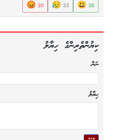
😡
😥
😃
30
33
36
ކިޔުންތެރިންގެ ހިޔާލު
ނަން
ޙިޔާލު