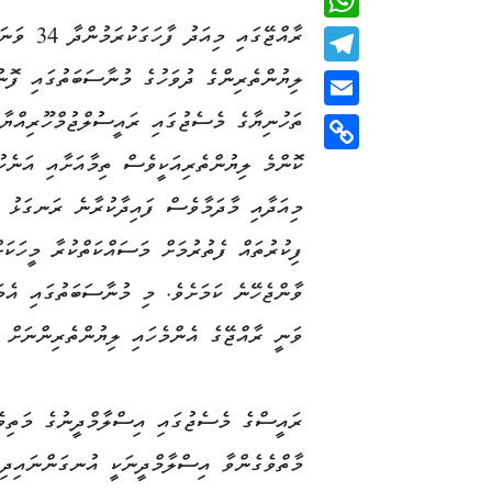
ރާއްޖޭގައި މިއަދު ފާހަގަކުރަމުންދާ 34 ވ
WhatsApp
ލިޔުންތެރިންގެ ދުވަހުގެ މުނާސަބަތުގައި ފޮނު
Telegram
ތަހުނިޔާގެ މެސެޖުގައި ރައީސުލްޖުމްހޫރިއްޔާ 
Email
ކޮންމެ ލިޔުންތެރިއަކީވެސް ތިމާއަށާއި އަނެކު
Copy
Link
މިއަދާއި މާދަމާވެސް ފައިދާކުރާނެ ރަނގަޅު ވާ
ފިކުރުތައް ފެތުރުމަށް މަސައްކަތްކުރާ މީހަކަށ
ވާންޖެހޭނެ ކަމަށެވެ. މި މުނާސަބަތުގައި އެމަ
ވަނީ ރާއްޖޭގެ އެންމެހައި ލިޔުންތެރިންނަށް ދ
ރައީސްގެ މެސެޖުގައި އިސްލާމްދީނުގެ މަތިވެރ
މާތްވެގެންވާ އިސްލާމްދީނަކީ އުނގަންނައިދިނ