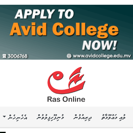
ލުއި މަޢުލޫމާތު
ދިރިއުޅުން
މުނިފޫހިފިލުވުން
އެހެނިހެން