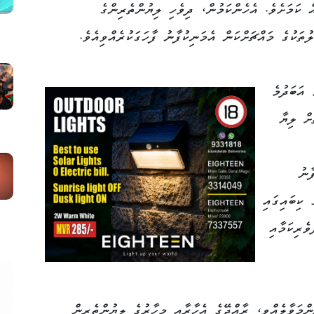
ް ކަމަށެވެ. އެހެންކަމުން، ދިވެހި ލިޔުންތެރިންގެ
ތަކުގެ މައްޗަށްކަން އެމަނިކުފާނު ފާހަގަކުރެއްވިއެވެ.
 އަބަދުމެ
ށް ލިޔާ
ާނު
 ކިބައިގައި
ެރިކަމާއި
މަވާލެއްވީ، ރާއްޖޭގެ އެހާރާއި މިހާރުގެ ލިޔުންތެރިން