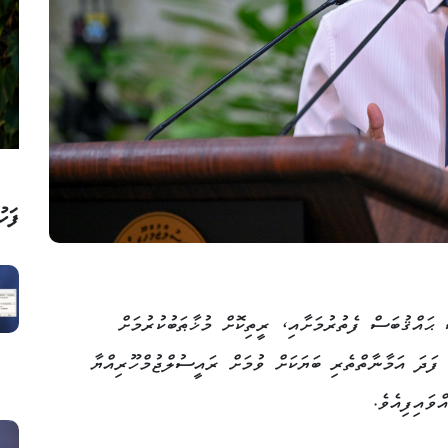
ފަހު
 ޙައްޤުބަސް ފެތުރުމަށާއި، ރީތިކޮށް މުޚާޠަބުކުރުމަށް
ފަދަ އަމާނާތްތެރި ބަޔަކަށް ވުމަށް ރައީސުލްޖުމްހޫރިއްޔާ
ވައިފިއެވެ.