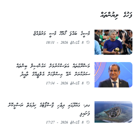
ފަހުގެ ލިޔުންތައް
މެސީގެ ބައްޕަ ޚޯރްޚޭ މެސީ މަރުވެއްޖެ
8 އޯގަސްޓު 2026 - 18:31
މަޝްރޫޢުތައް އަވަސްކުރުމަށް ކައުންސިލް ބިންތައް
ސަރުކާރަށް ނެގޭ އިޞްލާޙަށް އެލްޖީއޭގެ ތާއީދު
8 އޯގަސްޓު 2026 - 17:34
ގދ. ގައްދޫގައި ދިވެހި ޕާސްޕޯޓުގެ ޚިދުމަތް ރަސްމީކޮށް
ފަށައިފި
8 އޯގަސްޓު 2026 - 17:27