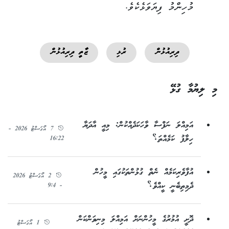
މުހިންމު ފިޔަވަޅެކެވެ.
ދިރިއުޅުން
ރުޅި
ޒާތީ ދިރިއުޅުން
މި ލިޔުމާ ގުޅޭ
އަމިއްލަ ނަފްސާ ވާހަކަދެއްކުން: މިއީ އާދަޔާ
7 އޯގަސްޓު 2026 -
ހިލާފު ކަމެއްތަ؟
16:22
އުފާވެރިކަމެއް ނެތް ގުޅުންތަކުގައި މީހުން
2 އޯގަސްޓު 2026
ދެމިތިބެނީ ކީއްވެ؟
- 9:4
ދޮށީ އުމުރުގެ މީހުންނަށް އަމިއްލަ މިނިވަންކަން
1 އޯގަސްޓު