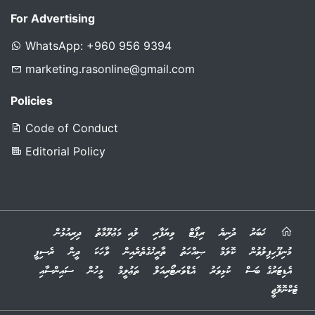
For Advertising
WhatsApp: +960 956 9394
marketing.rasonline@gmail.com
Policies
Code of Conduct
Editorial Policy
ޚަބަރު
ދުނިޔެ
ރިޕޯޓް
ވިޔަފާރި
ލުއި މަޢުލޫމާތު
ދިރިއުޅުން
މުނިފޫހިފިލުވުން
ކޮލަމް
ޞިއްހަތު
ތާރީޚުގެތެރެއިން
ވާހަކަ
ދީން
ރެސިޕީ
އެޑިޓަރުގެ ބަސް
ކުޅިވަރު
އެޑްވަރޓޯރިއަލް
ތަޢުލީމް
މީހުން
ސައިންސާއި
ޓެކްނޮލޮޖީ