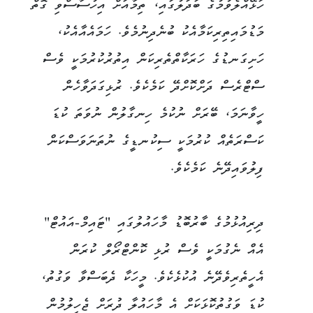
ހަޅޭއްލެވުމުގެ ބަދަލުގައި، ތިމާއަށް އިހުސާސްވި ގޮތް
މަޑުމައިތިރިކަމާއެކު ބުނެދިނުމެވެ. ހަމައެއާއެކު،
ހަށިގަނޑުގެ ހަރަކާތްތެރިކަން އިތުރުކުރުމަކީ ވެސް
ސްޓްރެސް ދަށްކޮށްދޭ ކަމެކެވެ. ރުޅިގަދަވާހެން
ހީވާނަމަ، ބޭރަށް ނުކުމެ ހިނގާލުން ނުވަތަ ކުޑަ
ކަސްރަތެއް ކުރުމަކީ ސިކުނޑީގެ ނުތަނަވަސްކަން
ފިލުވައިދޭނެ ކަމެކެވެ.
ދިރިއުޅުމުގެ ބާރުބޮޑު މާހައުލުގައި "ޓައިމް-އައުޓް"
އެއް ނެގުމަކީ ވެސް ރުޅި ކޮންޓްރޯލް ކުރަން
އެހީތެރިވެދޭނެ އުކުޅެކެވެ. މީހަކާ ދެބަސްވާ ވަގުތު،
ކުޑަ ވަގުތުކޮޅަކަށް އެ މާހައުލާ ދުރަށް ޖެހިލުމުން