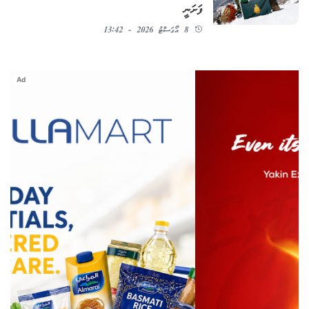
ފަށަނީ
8 އޯގަސްޓު 2026 - 13:42
Ad