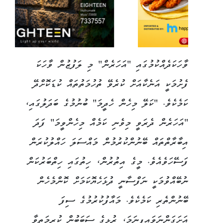
ވާހަކަދެއްކުމުގައި "އަހަރެން" މި ލަފުޒުން ވާހަކަ
ފެށުމަކީ އަނެކާއަށް ކުރެވޭ ތުހުމަތުތައް ކުޑަކޮށްދޭ
ކަމެކެވެ. "ކަލޭ މިހެން ހެދީމަ" ބުނުމުގެ ބަދަލުގައި،
"އަހަރެން ދެރަވީ މިވެނި ކަމެއް މިހެންވީމަ" ފަދަ
އިބާރާތްތައް ބޭނުންކުރުމުން މައްސަލަ ހައްލުކުރަން
ފަސޭހަވެއެވެ. މީގެ އިތުރުން، ހިތުގައި ހިތްބަރުކަން
ނުބޭއްވުމަކީ ނަފްސާނީ ދުޅަހެޔޮކަމަށް ކޮންމެހެން
ބޭނުންތެރި ކަމެކެވެ. މައާފުކުރުމުގެ ސިފަ
އަށަގަންނަވައިފިނަމަ، ރުޅީގެ ސަބަބުން ކުރިމަތިވާ