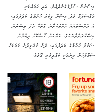
ވިސްނުން ސާފުވެގެންދެއެވެ. އަދި ހަމައެކަނި
މައްސަލައާ މެދު ވިސްނާ ފިކުރު ކުރުމުގެ ބަދަލުގައި،
އެ މައްސަލައެއް ހައްލުކުރާނެ ގޮތަކާ މެދު ވިސްނުން
އިސްކުރަންވާނެއެވެ. ކަންކަން ގޯސްކޮށް ދިއުމުން
ޝަކުވާ ކުރުމުގެ ބަދަލުގައި، ދެން ކުރެވިދާނެ ކަމަކަށް
ސަމާލުކަން ދިނުމަކީ ބުއްދިވެރި ގޮތެވެ.