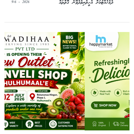
ދެމެހެއްޓުމަށް އެހީތެރިވެދެވޭނެ ގޮތްތައް
2026 - 9:6
Ad