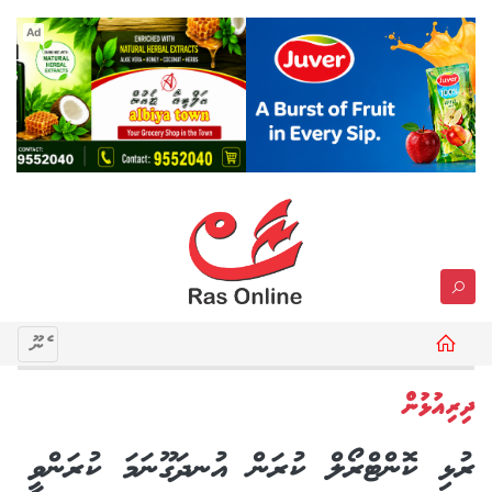
Ad
މެނޫ
ދިރިއުޅުން
ރުޅި ކޮންޓްރޯލް ކުރަން އުނދަގޫނަމަ ކުރަންވީ