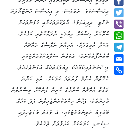
ރުޅިއަކީ އިންސާނާގެ ތަބީޢަތުގައި ހުންނަ އާދައިގެ
Facebook
އިހުސާސެކެވެ. ނަމަވެސް، މި އިހުސާސް ކޮންޓްރޯލުން
Twitter
ނެއްޓި، ދިރިއުޅުމުގެ އާދަކާދަތަކަށާއި ގުޅުންތަކަށް
ބުރޫއަރާ ހިސާބަށް ދިއުމަކީ ނުރައްކާތެރި ކަމެކެވެ.
Viber
އަބަދު ރުޅިގަދަވެ، އަމިއްލަ ނަފްސުގެ މައްޗަށް
WhatsApp
ބާރުނުފޯރުވޭނަމަ، އެކަމުން ސަލާމަތްވުމަށްޓަކައި
Telegram
ވިސްނުންތެރިކަމާއެކު ފިޔަވަޅުތަކެއް އަޅަންޖެހެއެވެ.
Email
އެގޮތުން އެންމެ ފުރަތަމަ ކަމަކަށް، ރުޅި އަންނަ
Copy
Link
ވަގުތު އެއްޗެއް ބުނުމުގެ ކުރިން ފުންކޮށް ވިސްނާލުން
މުހިންމެވެ. ފަހުން ހިތާމަކުރަންޖެހިދާނެ ފަދަ ބަހެއް
ބޭރުވިޔަ ނުދިނުމަށްޓަކައި، އެ ވަގުތު މަޑުޖެހިލައި
ސިކުނޑި ހަމައަކަށް އަޅުވާލަން ޖެހެއެވެ.