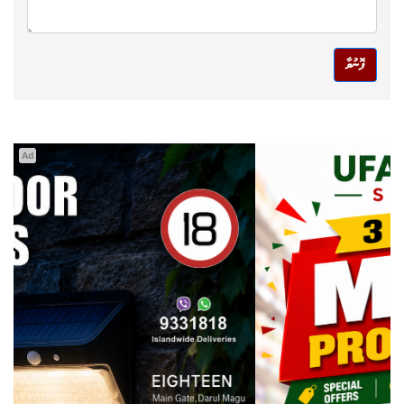
ފޮނުވާ
Ad