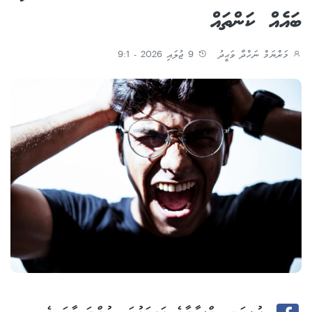
ބައެއް ކަންތައް
މަރްޔަމް ނަހްދާ ވަޙީދު
9 ޖުލައި 2026 - 9:1