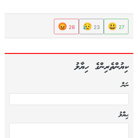
😡
😥
😃
28
23
27
ކިޔުންތެރިންގެ ހިޔާލު
ނަން
ޙިޔާލު