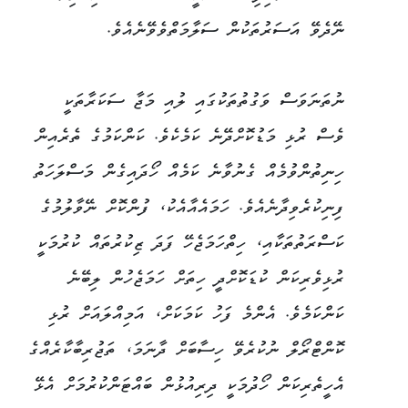
ނޭދެވޭ އަސަރުތަކުން ސަލާމަތްވެވޭނެއެވެ.
ނުތަނަވަސް ވަގުތުތަކުގައި ލުއި މަޖާ ސަކަރާތަކީ
ވެސް ރުޅި މަޑުކޮށްދޭނެ ކަމެކެވެ. ކަންކަމުގެ ތެރެއިން
ހިނިތުންވުމެއް ގެނުވާނެ ކަމެއް ހޯދައިގެން މަސްލަހަތު
ފިނިކުރެވިދާނެއެވެ. ހަމައެއާއެކު، ފުންކޮށް ނޭވާލުމުގެ
ކަސްރަތުތަކާއި، ހިތްހަމަޖެހޭ ފަދަ ޒިކުރުތައް ކުރުމަކީ
ރުޅިވެރިކަން ކުޑަކޮށްދީ ހިތަށް ހަމަޖެހުން ލިބޭނެ
ކަންކަމެވެ. އެންމެ ފަހު ކަމަކަށް، އަމިއްލައަށް ރުޅި
ކޮންޓްރޯލް ނުކުރެވޭ ހިސާބަށް ދާނަމަ، ތަޖުރިބާކާރެއްގެ
އެހީތެރިކަން ހޯދުމަކީ ދިރިއުޅުން ބައްޓަންކުރުމަށް އެޅޭ