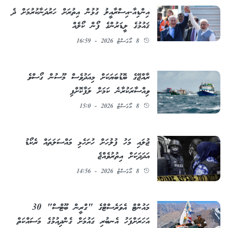
އިންޑިއާ-އިސްރާއީލު ގުޅުން އިތުރަށް ހަރުދަނާކުރުމަށް ދެ
ޤައުމުގެ ލީޑަރުންގެ ފޯން ކޯލެއް
8 އޯގަސްޓު 2026 - 16:59
ރާއްޖޭގެ ބޮޑުބަޔަކަށް މިއަދުވެސް މޫސުން ގޯސްވެ
ވިއްސާރަކުރާނެ ކަމަށް ލަފާކޮށްފި
8 އޯގަސްޓު 2026 - 15:0
ޖުލައި މަހު ފުލުހަށް ހުށަހެޅި މައްސަލަތައް ރެކޯޑު
އަދަދަކަށް އިތުރުވެއްޖެ
8 އޯގަސްޓު 2026 - 14:56
މައުންޓް އެވަރެސްޓްގެ "ގްރީން ބޫޓްސް" 30
އަހަރަށްފަހު އެނބުރި ގައުމަށް ގެންދިއުމުގެ މަސައްކަތް