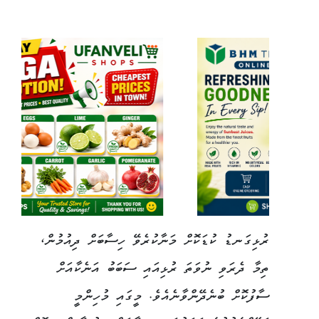
ރުޅިގަނޑު ކުޑަކޮށް މަނާކުރެވޭ ހިސާބަށް ދިއުމުން،
ތިމާ ދެރަވި ނުވަތަ ރުޅިއައި ސަބަބު އަނެކާއަށް
ސާފުކޮށް ބުނެދޭންވާނެއެވެ. މީގައި މުހިންމީ