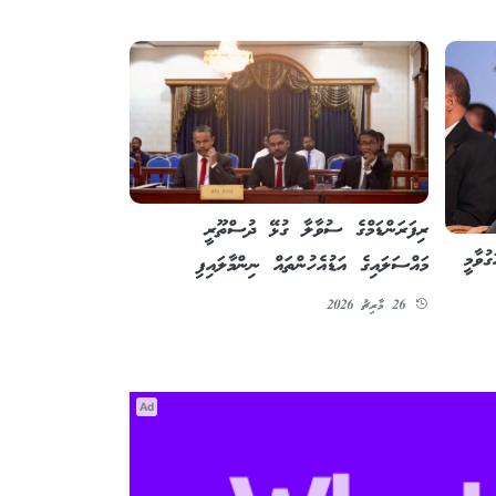
ރިފަރަންޑަމްގެ ސުވާލާ ގުޅޭ ދުސްތޫރީ
ުވާމީ
މައްސަލައިގެ އަޑުއެހުންތައް ނިންމާލައިފި
26 މާރިޗު 2026
Ad