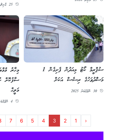
25 މާރިޗު 2026
25 މާރިޗު 2026
ސުޕްރީމް ކޯޓު މިއަދުން ފެށިގެން 1
މިހާރު މެމްބ
މަސްްދުވަހުގެ ރިސެސް އަކަށް
ސާފުކޮށް ކު
މަލީޙް
30 ނޮވެމްބަރު 2025
4 ނޮވެމްބަރު 2025
8
7
6
5
4
3
2
1
‹