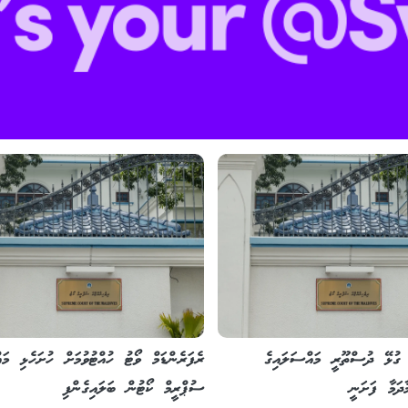
ާ ގުޅޭ ދުސްތޫރީ މައްސަލައިގެ
ރެފަރެންޑަމް ވޯޓު ހުއްޓުވުމަށް ހުށަހެޅި މަ
ދަމާ ފަށަނީ
ސުޕްރީމް ކޯޓުން ބަލައިގެންފި