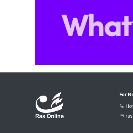
For N
Hot
ra