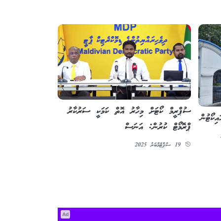
ސުޕްރީމް ކޯޓަށް މިހާރު އޮތް ކަމަކީ ސަރުކާރު
ިކޯޓުން
ޕްރޮމޯޓް ކުރުން: އަނަސް
19 ސެޕްޓެމްބަރު 2025
Ad