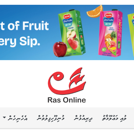
ލުއި މަޢުލޫމާތު
ދިރިއުޅުން
މުނިފޫހިފިލުވުން
އެހެނިހެން