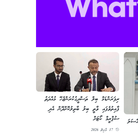
ރިފަރަންޑަމް ބިލް ތަސްދީގުކުރަންޖެހޭ މުއްދަތު
ފާއިތުވެފައި ވާތީ ބިލު ބާތިލުކޮށްދޭން އެދި
ސުޕްރީމް ކޯޓަށް
އްސަލަ
17 މާރިޗު 2026