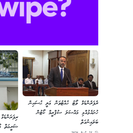
ރެފަރެންޑަމް ވޯޓު ހުއްޓުވަން ޢަލީ ޙުސައިން
ހުށައެޅުއްޅި މައްސަލަ ސުޕްރީމް ކޯޓުން
ރިފަރަންޑަމ
ބަލައިނުގަތް
ޝަރީޢަތް މާ