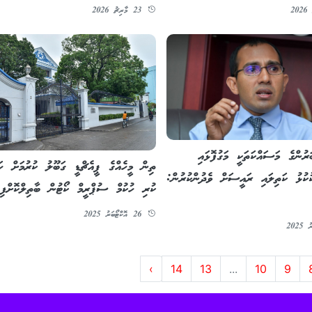
23 މާރިޗު 2026
ަރުންގެ މަސައްކަތަކީ މަގުފޮޅައި
ތިން މީހެއްގެ ޕީއެޗްޑީ ގަބޫލު ކުރުމަށް ހައ
ކުޅު ކަތިލައި ރައީސަށް ވެދުންކުރުން:
ކުރި ހުކުމް ސުޕްރީމް ކޯޓުން ބާތިލްކޮށްފި
26 އޮކްޓޯބަރު 2025
›
14
13
...
10
9