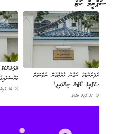
ސުޕްރީމް ކޯޓު
ރެފަރެންޑަމް
ރެފަރެންޑަމް ނެގުން ހުއްޓުވެން ނެތްކަމަށް
މައްސަލައިގެ
ސުޕްރީމް ކޯޓުން ނިންމައިފި!
30 މާރިޗު 2026
31 މާރިޗު 2026