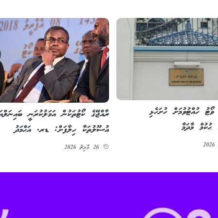
 ވޯޓު ހުއްޓުވުމަށް ހުށަހެޅި
ރާއްޖޭގެ ކޯޓުތަކުން އަމަލުކުރަނީ ބައިނަލްއަގ
 ޙުކުމް މާދަމާ
އުސޫލުތަކާ ހިލާފަށް: ޑރ. އަޙްމަދު
26 މާރިޗު 2026