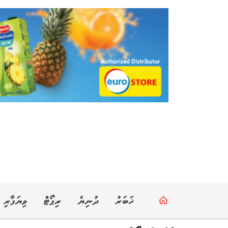
ޚަބަރު
ދުނިޔެ
ރިޕޯޓް
ވިޔަފާރި