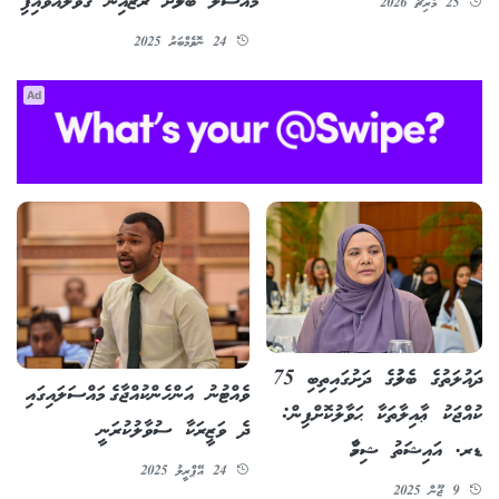
މައްސަލަ ބެލުމަށް ރޮޒެއިނާ ގޮވާލައްވައިފި
25 މާރިޗު 2026
24 ނޮވެމްބަރު 2025
Ad
ދައުލަތުގެ ބެލުމުގެ ދަށުގައިތިބި 75
ވެއްޓުނު އަންހެންކުއްޖާގެ މައްސަލައިގައި
ކުއްޖަކު ޢާއިލާތަކާ ޙަވާލުކޮށްފިން:
ދެ ވަޒީރަކާ ސުވާލުކުރަނީ
ޑރ. އައިޝަތު ޝިހާމް
24 އޭޕްރީލު 2025
9 ޖޫން 2025