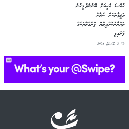
ހާއްސަ އެހީއަށް ބޭނުންވާ މީހުން
ވަޒީފާތަަކަށް ނެރުމަށް
ތައްޔާރުކޮށްދިނުމަށް ޕްރޮގްރާމްތަކެއް
ފަށައިފި
2 އޯގަސްޓު 2024
Ad