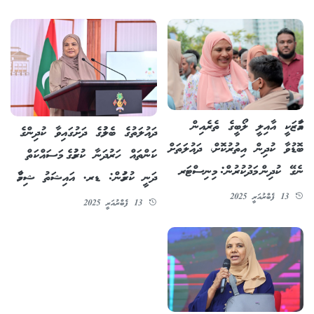
އަމާޒަކީ އާއިލީ ލޯބީގެ ތެރެއިން
ދައުލަތުގެ ބެލުމުގެ ދަށުގައިވާ ކުދިންގެ
ބޮޑުވާ ކުދިން އިތުރުކޮށް، ދައުލަތަށް
ކަންތައް ހަރުދަނާ ކުރުމުގެ މަސައްކަތް
ނެގޭ ކުދިން މަދުކުރުން: މިނިސްޓަރ
ދަނީ ކުރަމުން: ޑރ. އައިޝަތު ޝިހާމް
13 ފެބްރުއަރީ 2025
13 ފެބްރުއަރީ 2025