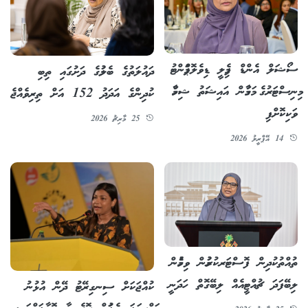
ސޯޝަލް އެންޑް ފެމިލީ ޑިވެލޮޕްމަންޓު
ދައުލަތުގެ ބެލުމުގެ ދަށުގައި ތިބި
މިނިސްޓަރުގެ މަގާމުން އައިޝަތު ޝިހާމް
ކުދިންގެ އަދަދު 152 އަށް ތިރިވެއްޖެ
ވަކިކޮށްފި
25 މާރިޗު 2026
14 އޭޕްރީލު 2026
ތުއްތުކުދިން ފޮސްޓަރކުރުމުން ވިހެމުން
ލިބޭފަދަ ޗުއްޓީއެއް ލިބޭގޮތް ހަދަނީ
ކުއްޖަކަށް ސިނގިރޭޓު ދޭން އުޅުނު