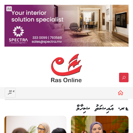
Ad
މެނޫ
ޑރ. އައިޝަތު ޝިހާމް