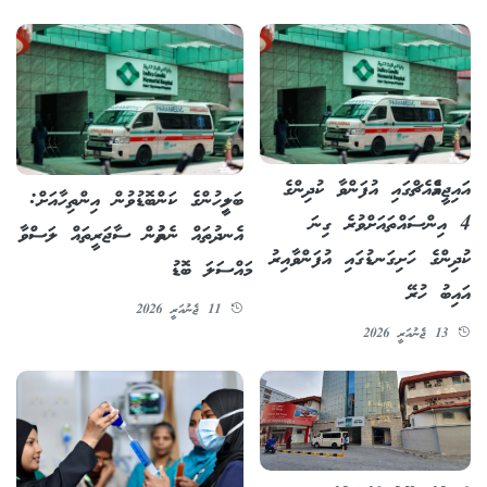
އައިޖީއެމްއެޗްގައި އުފަންވާ ކުދިންގެ
ބަލިމީހުންގެ ކަންބޮޑުވުން އިންތިހާއަށް:
4 އިންސައްތައަށްވުރެ ގިނަ
އެނދުތައް ނެތުމުން ސާޖަރީތައް ލަސްވާ
ކުދިންގެ ހަށިގަނޑުގައި އުފަންވާއިރު
މައްސަލަ ބޮޑު
އައިބު ހުރޭ
11 ޖެނުއަރީ 2026
13 ޖެނުއަރީ 2026