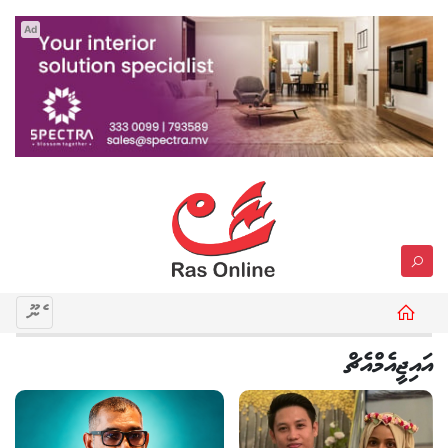
Ad
މެނޫ
އައިޖީއެމްއެޗް