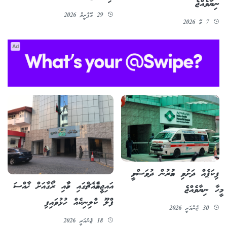
ނިޔާވެއްޖެ
29 އޭޕްރީލު 2026
7 މޭ 2026
Ad
ޕިކަޕެއް ދަށުވި އުމުރުން ދުވަސްވީ
އައިޖީއެމްއެޗްގައި ހުމާއި ރޯގާއަށް ޚާއްސަ
މީހާ ނިޔާވެއްޖެ
ފްލޫ ކްލިނިކެއް ހުޅުވައިފި
30 ޖެނުއަރީ 2026
18 ޖެނުއަރީ 2026