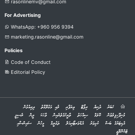
rasonlinemv@gmail.com
For Advertising
WhatsApp: +960 956 9394
marketing.rasonline@gmail.com
Policies
Code of Conduct
Editorial Policy
ޚަބަރު
ދުނިޔެ
ރިޕޯޓް
ވިޔަފާރި
ލުއި މަޢުލޫމާތު
ދިރިއުޅުން
މުނިފޫހިފިލުވުން
ކޮލަމް
ޞިއްހަތު
ތާރީޚުގެތެރެއިން
ވާހަކަ
ދީން
ރެސިޕީ
އެޑިޓަރުގެ ބަސް
ކުޅިވަރު
އެޑްވަރޓޯރިއަލް
ތަޢުލީމް
މީހުން
ސައިންސާއި
ޓެކްނޮލޮޖީ