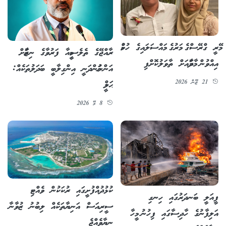
މޭރީ ގްރޭސްގެ މަރުގެ މައްސަލައިގެ ހުކުމް
ރާއްޖޭގެ ތެލެސީމިއާ ފަރުވާގެ ނިޒާމަށް
އިއްވުން މާދަމާއަށް ތާވަލުކޮށްފި
އަންނަމުންދަނީ އިންގިލާބީ ބަދަލުތަކެއް:
ޙަލީމް
21 ޖޫން 2026
8 މޭ 2026
ކުޅުދުއްފުށީގައި ރުކަކުން ވެއްޓި
ފީއަލީ ބަނދަރުގައި ހިނގި
ސީރިއަސް އަނިޔާތަކެއް ލިބުނު ޒުވާނާ
އަލިފާނުގެ ހާދިސާގައި ފިހުނު މީހާ
ނިޔާވެއްޖެ