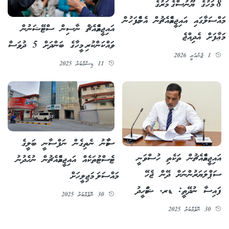
8 މަހުގެ ޔޫނުސްގެ މަރުގެ
މައްސަލާގައި އައިޖީއެމްއެޗުން އެންމެފަހުން
އައިޖީއެމްއެޗް ނާސިން ސްޓޭޝަނުން
މަޢާފަށް އެދިއްޖެ
ވައްކަންކުރި މީހާގެ ބަންދަށް 5 ދުވަސް
1 ޖެނުއަރީ 2026
11 ޑިސެމްބަރު 2025
ސާމާނު ނެތިގެން ނަފްސާނީ ބަލީގެ
އައިޖީއެމްއެޗުން ތަކެތި ހުސްވަނީ
ޓެސްޓުތަކެއް އައިޖީއެމްއެޗުން ނުހެދުނު
ސަޕްލަޔަރުންނަށް ދޭން ޖެހޭ
މައްސަލަ މަޖިލީހަށް
ފައިސާ ނުދޭތީ: ޑރ. ޝަމްހީދު
30 ނޮވެމްބަރު 2025
30 ނޮވެމްބަރު 2025