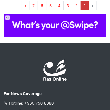
›
7
6
5
4
3
2
1
‹
Ad
For News Coverage
Hotline: +960 750 8080