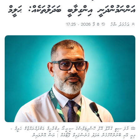
އަންނަމުންދަނީ އިންގިލާބީ ބަދަލުތަކެއް: ޙަލީމް
އަހުމަދު ޝާހް
8 މޭ 2026 - 17:25
މާލެ ސިޓީ ގްރޫޕް އޮފް ހޮސްޕިޓަލްސްގެ ސީ.އީ.އޯ އިބްރާހީމް ޢަބްދުއްރައްޒާޤް ޙަލީމް -
މިއީ އޭއި ބޭނުންކޮށްގެން ބަދަލު ގެނެސްފައިވާ ފޮޓޯއެއް | ރަސް އޮންލައިން