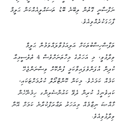
ނަފްސާނީ ގޮތުން ލިބޭނެ ބޮޑު ތަސައްލީއެއްކަން ޙަލީމް
ފާހަގަކުރެއްވިއެވެ.
ތަފާސްހިސާބުތަކަށް އަލިއަޅުވާލައްވަމުން ޙަލީމް
ވިދާޅުވީ، މި އަހަރުގެ މިހާތަނަށްވެސް 4 ތެލެސީމިއާ
ކުދިން އުފަންވެފައިވާކަމީ ފުންކޮށް ވިސްނަންޖެހޭ
ކަމެއް ކަމަށެވެ. މިކަން ކޮންޓްރޯލް ކުރުމަށްޓަކައި،
ކައިވެނީގެ ކުރިން ދެވޭ ކައުންސެލިންގ ހިމެނޭހެން
ޚާއްޞަ ނިޒާމެއް މިއަހަރު ތަޢާރަފްކުރާނެ ކަމަށް އޭނާ
ވިދާޅުވިއެވެ.