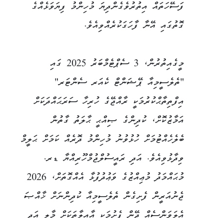
ފަސޭހަތައް އިތުރުވެގެންދިޔަ މުހިންމު ފިޔަވަޅެއްގެ
ގޮތުގައި އޭނާ ފާހަގަކުރެއްވިއެވެ.
މީގެއިތުރުން، 3 ސެޕްޓެމްބަރު 2025 ގައި
"ތެލެސީމިއާ ޕޭޝަންޓް ކެއަރ ސެންޓަރ"
އިފްތިތާޙްކުރުމަކީ ރާއްޖޭގެ ހުރިހާ ސަރަޙައްދަކަށް
އަމާޒުކޮށް، ކުދިންގެ ޞިއްޙީ ޙާލަތު ގާތުން
ބެލެހެއްޓުމަށް ހުޅުވުނު މުހިންމު ދޮރެއް ކަމަށް ޙަލީމް
ވިދާޅުވިއެވެ. އަދި ރައީސުލްޖުމްހޫރިއްޔާ ޑރ.
މުޙައްމަދު މުޢިއްޒުގެ ވަޢުދުފުޅާ އެއްގޮތަށް، 2026
ޖެނުއަރީން ފެށިގެން ތެލެސީމިއާ ކުދިންނަށް ޚާއްޞަ
އެލަވަންސެއް ދޭން ފެށުމަކީ އާއިލާތަކަށް މާލީ އަދި