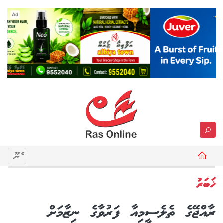
Ad
މެނޫ
ޚަބަރު
ރާއްޖޭގެ ތެލެސީމިއާ ފަރުވާގެ ނިޒާމަށް