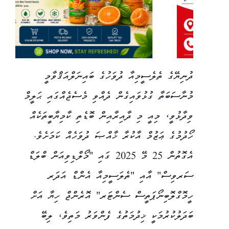
ދުނިޔޭގެ ތެލެސީމިއާ ދުވަހުގެ ބައިނަލްއަޤްވާމީ
މުނާސަބަތާ ގުޅުވައިގެން ދެއްވި މެސެޖެއްގައި ޙަލީމް
ވިދާޅުވީ، މިއީ މި ދާއިރާއިން ބޮޑެތި ކާމިޔާބީތަކެއް
ހޯދުމުގެ ޢަޒުމް އާކުރާ ޚާއްޞަ ދުވަހެއް ކަމަށެވެ.
އެގޮތުން 25 މޭ 2025 ގައި "މޯލްޑިވިއަން ބްލަޑް
ސަރވިސް" އާއި "ތެލަސީމިއާ އެންޑް އަދަރ
ހީމޮގްލޮބިނޯޕަތީސް ސެންޓަރ" އޮރެންޖް ހިޔާ އަށް
ބަދަލުކުރުމަކީ ޚިދުމަތުގެ ފެންވަރު މަތިވެ، ލިބޭ