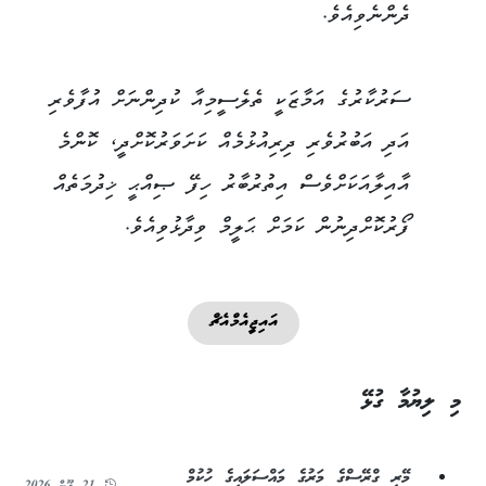
ދެންނެވިއެވެ.
ސަރުކާރުގެ އަމާޒަކީ ތެލެސީމިއާ ކުދިންނަށް އުފާވެރި
އަދި އަބުރުވެރި ދިރިއުޅުމެއް ކަށަވަރުކޮށްދީ، ކޮންމެ
އާއިލާއަކަށްވެސް އިތުރުބާރު ހިފޭ ޞިއްޙީ ޚިދުމަތެއް
ފޯރުކޮށްދިނުން ކަމަށް ޙަލީމް ވިދާޅުވިއެވެ.
އައިޖީއެމްއެޗް
މި ލިޔުމާ ގުޅޭ
މޭރީ ގްރޭސްގެ މަރުގެ މައްސަލައިގެ ހުކުމް