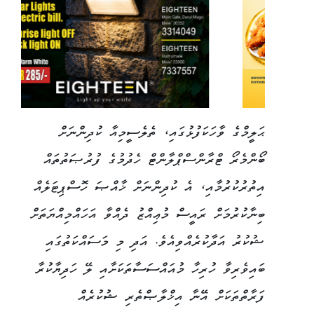
ޙަލީމްގެ ވާހަކަފުޅުގައި، ތެލެސީމިއާ ކުދިންނަށް
ބޯންމެރޯ ޓްރާންސްޕްލާންޓް ހެދުމުގެ ފުރުޞަތުތައް
އިތުރުކުރުމާއި، އެ ކުދިންނަށް ޚާއްޞަ ހޮސްޕިޓަލެއް
ބިނާކުރުމަށް ރައީސް މުޢިއްޒު ދެއްވާ އަހައްމިއްޔަތަށް
ޝުކުރު އަދާކުރެއްވިއެވެ. އަދި މި މަސައްކަތުގައި
ބައިވެރިވާ ހުރިހާ މުއައްސަސާތަކަށާއި ލޭ ހަދިޔާކުރާ
ފަރާތްތަކަށް އޭނާ އިޚްލާޞްތެރި ޝުކުރެއް