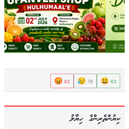
😡
😥
😃
62
76
63
ކިޔުންތެރިންގެ ހިޔާލު