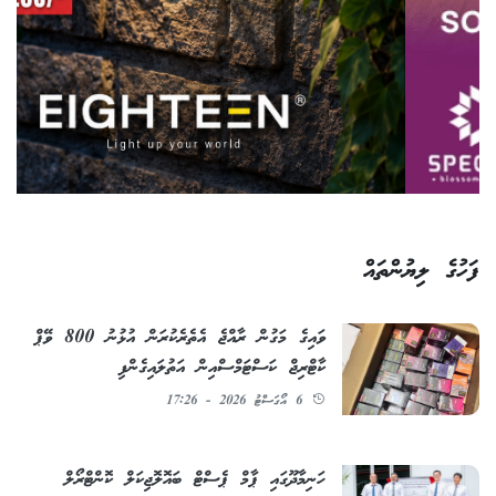
ފަހުގެ ލިޔުންތައް
ވައިގެ މަގުން ރާއްޖެ އެތެރެކުރަން އުޅުނު 800 ވޭޕް
ކާޓްރިޖް ކަސްޓަމްސްއިން އަތުލައިގެންފި
6 އޯގަސްޓު 2026 - 17:26
ހަނިމާދޫގައި ޕާމް ޕެސްޓް ބައޮލޮޖިކަލް ކޮންޓްރޯލް