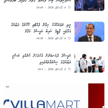
ކުންފުނިތަކަށް ބިން ދޫކުރެވޭ ގޮތަށް ގަވާއިދު ބަދަލުކޮށްފި
6 އޯގަސްޓު 2026 - 16:40
ރީތި ލަވަޔަކާއެކު ނިމާލް ފެއްޓެވި ކޮކާލުގެ ދަތުރުގެ
އަމާޒަކީ ޕާޓީގެ ނައިބު ރައީސްގެ މަޤާމް
6 އޯގަސްޓު 2026 - 16:30
ރައީސްގެ ދެކަނބަލުން އުކުޅަހަށް ކުރެއްވި ރަސްމީ
ދަތުރުފުޅު ނިންމަވާލައްވައިފި
6 އޯގަސްޓު 2026 - 16:1
Ad