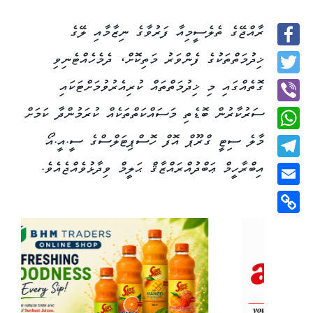
ރާއްޖޭގެ ތެލެސީމިއާ ފަރުވާގެ ނިޒާމާއި ލޭގެ
Facebook
ޚިދުމަތްތަކުގެ ފެންވަރު މަތިކޮށް، ދެމެހެއްޓެނިވި
Twitter
ގޮތެއްގައި މި ޚިދުމަތްތައް ކުރިއެރުވުމަށްޓަކައި
ސަރުކާރުން ބޮޑެތި މަސައްކަތްތަކެއް ކުރަމުންދާ ކަމަށް
Viber
މާލެ ސިޓީ ގްރޫޕް އޮފް ހޮސްޕިޓަލްސްގެ ސީ.އީ.އޯ
WhatsApp
އިބްރާހީމް ޢަބްދުއްރައްޒާޤް ޙަލީމް ވިދާޅުވެއްޖެއެވެ.
Telegram
Email
Copy
Link