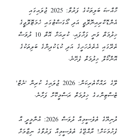
ޚާއްޞަ ބަލިތަކުގެ ފަރުވާ: 2025 ޖުލައިގައި
އެންޑޮކްރިއިނޮލޮޖީ އަދި އޯގަސްޓުގައި ހެމަޓޮލޮޖީގެ
ޚިދުމަތް ވަނީ ފަށާފައި. ކުރިއަށް އޮތް 10 ދުވަސް
ތެރޭގައި އެތެރެހަށީގެ އަދި ކުޑަކުދިންގެ ބަލިތަކުގެ
އޮންކޯލް ޚިދުމަތް ފެށޭނެ.
ލޭގެ ރައްކާތެރިކަން: 2026 ޖުލައިގެ ކުރިން 'ނެޓް'
ޓެސްޓިންގގެ ޚިދުމަތް ރަސްމީކޮށް ފަށާނެ.
ދުނިޔޭގެ ތެލެސީމިއާ ދުވަސް 2026: އުންމީދީ އާ
ފެށުމަކަށް! ރާއްޖޭގެ ތެލެސީމިއާ ފަރުވާގެ ނިޒާމަށް