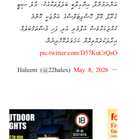
އަންނަމުންދާ އިންގިލާބީ ބަދަލުތަކާއެކު، މާލެ ސިޓީ
ގުރޫޕް އޮފް ހޮސްޕިޓަލްސްގެ އަމާޒަކީ ކޮންމެ
ކުއްޖަކަށްވެސް އުފާވެރި އަދި ފަހި މުސްތަޤުބަލެއް
އިރާދަކުރެއްވިއްޔާ ކަށަވަރުކޮށްދިނުން.
pic.twitter.com/D57KuCrQsO
May 8, 2026
— Haleem (@22halex)