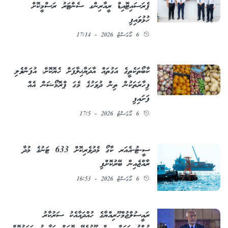
ޕެރަސައިޓޮއިޑް ރީއާރިންގ ސެންޓަރު ރަސްމީކޮށް
ހުޅުވައިފި
6 އޯގަސްޓު 2026 - 17:14
ކާބޯތަކެތީގެ އަގުތައް އާދަޔާޚިލާފަށް ހެޔޮކޮށް، އުފަންވެލި
ފިހާރަތަކުން ތިން ދުވަހުގެ މެގަ ޕްރޮމޯޝަން އެއް
ފަށައިފި
6 އޯގަސްޓު 2026 - 17:5
ސީ-ޓު-އެއަރ ކާގޯ މެދުވެރިކޮށް 633 ޓަނުގެ މުދާ
ރާއްޖެއިން ބޭރުކޮށްފި
6 އޯގަސްޓު 2026 - 16:53
ރައީސުލްޖުމްހޫރިއްޔާގެ ހުއްދައާއެކު ސަރުކާރު