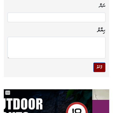
ނަން
ޙިޔާލު
ފޮނުވާ
Ad