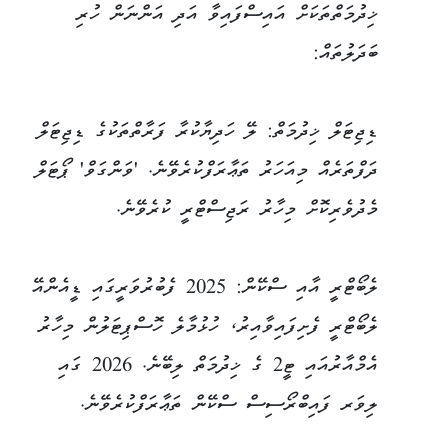
ޚިދުމަތްތަކަށް އައިސްފައިވާ އަދި އަންނަން ހުރި
ބަދަލުތައް:
ޑިޖިޓަލް ޚިދުމަތް: ލޭ ހަދިޔާކުރާ ފަރާތްތަކުގެ ޑިޖިޓަލް
ދަފްތަރެއް މިއަހަރު ތަޢާރަފްކުރެވޭނެ. 'ވަންގަވް' ޕޯޓަލް
މެދުވެރިކޮށް މިހާރު ރަޖިސްޓްރީ ކުރެވޭނެ.
ލެބޯޓްރީ އާއި ސްކޭން: 2025 ފެބުރުވަރީގައި ޑީއެންއޭ
ލެބޯޓްރީ ފެށިފައިވާއިރު، ހުޅުމާލެ ހޮސްޕިޓަލުން މިހާރު
އެމްއާރުއައި ޓީ2 ގެ ޚިދުމަތް ލިބޭނެ. 2026 ގައި
ލިވަރ ފައިބްރޯސިސް ސްކޭން ތަޢާރަފްކުރެވޭނެ.