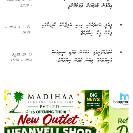
21 ޖޫން 2026
އިއްވުން މާދަމާއަށް ތާވަލުކޮށްފި
- 21:10
ފީއަލީ ބަނދަރުގައި ހިނގި އަލިފާނުގެ ހާދިސާގައި
7 މޭ 2026 -
ފިހުނު މީހާ ނިޔާވެއްޖެ
10:55
ކުޅުދުއްފުށީގައި ރުކަކުން ވެއްޓި ސީރިއަސް
29 އޭޕްރީލު
އަނިޔާތަކެއް ލިބުނު ޒުވާނާ ނިޔާވެއްޖެ
2026 - 15:30
Ad