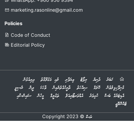
For Advertising
WhatsApp: +960 956 9394
marketing.rasonline@gmail.com
Policies
Code of Conduct
Editorial Policy
ޚަބަރު
ދުނިޔެ
ރިޕޯޓް
ވިޔަފާރި
ލުއި މަޢުލޫމާތު
ދިރިއުޅުން
މުނިފޫހިފިލުވުން
ކޮލަމް
ޞިއްހަތު
ތާރީޚުގެތެރެއިން
ވާހަކަ
ދީން
ރެސިޕީ
އެޑިޓަރުގެ ބަސް
ކުޅިވަރު
އެޑްވަރޓޯރިއަލް
ތަޢުލީމް
މީހުން
ސައިންސާއި
ޓެކްނޮލޮޖީ