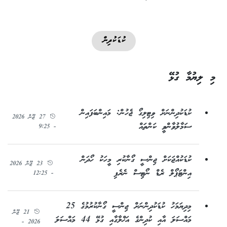
ކުޑަކުދިން
މި ލިޔުމާ ގުޅޭ
ކުޑަކުދިންނަށް ވިޓިލިގޯ ޖެހުން: މައިންބަފައިން
27 ޖޫން 2026
ސަމާލުވާންވީ ކަންތައް
- 9:25
ކުޑަކުއްޖަކަށް ޖިންސީ ގޯނާކުރި މީހަކު ހޯދަން
23 ޖޫން 2026
އިންޓަޕޯލް ރެޑް ނޯޓިސް ނެރެފި
- 12:25
މިދިޔަމަހު ކުޑަކުދިންނަށް ޖިންސީ ގޯނާކުރުމުގެ 25
21 ޖޫން
މައްސަލަ އާއި ކުދިންގެ އަޚްލާގާއި ގުޅޭ 44 މައްސަލަ
2026 -