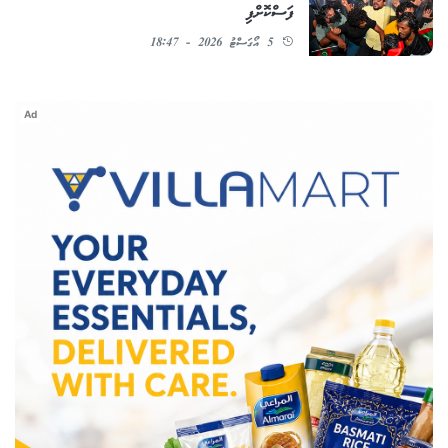
ފަސްކޮށްފި
5 އޯގަސްޓު 2026 - 18:47
Ad