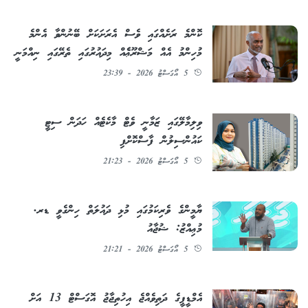
ކޮންމެ ރަށެއްގައި ވެސް އެރަށަކަށް ބޭނުންވާ އެންމެ
މުހިންމު އެއް މަޝްރޫޢެެއް މިދައުރުގައި ތެރޭގައި ނިއްމަނީ
5 އޯގަސްޓު 2026 - 23:39
ވިލިމާލޭގައި ޒަމާނީ ވެޓް މާކެޓެއް ހަދަން ސިޓީ
ކައުންސިލުން ފާސްކޮށްފި
5 އޯގަސްޓު 2026 - 21:23
ޔާމީންގެ ވެރިކަމުގައި މުޅި ދައުލަތް ހިންގެވީ ޑރ.
މުޢިއްޒު: ޝުޖާއު
5 އޯގަސްޓު 2026 - 21:21
އެމްޑީޕީގެ ދަތިވެއްޖެ އިހުތިޖާޖު އޮގަސްޓް 13 އަށް