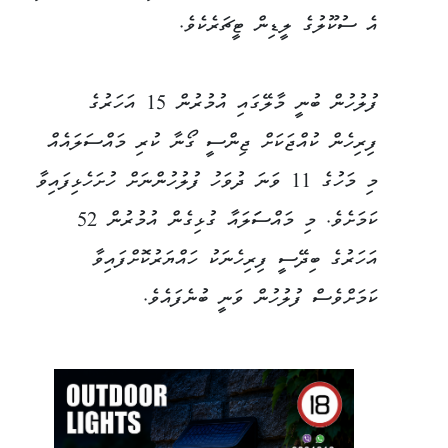
އެ ސުކޫލުގެ ލީޑިން ޓީޗަރެކެވެ.
ފުލުހުން ބުނީ މާލޭގައި އުމުރުން 15 އަހަރުގެ
ފިރިހެން ކުއްޖަކަށް ޖިންސީ ގޯނާ ކުރި މައްސަލައެއް
މި މަހުގެ 11 ވަނަ ދުވަހު ފުލުހުންނަށް ހުށަހެޅިފައިވާ
ކަމަށެވެ. މި މައްސަަލައާ ގުޅިގެން އުމުރުން 52
އަހަރުގެ ބިދޭސީ ފިރިހެނަކު ހައްޔަރުކޮށްފައިވާ
ކަމަށްވެސް ފުލުހުން ވަނީ ބުނެފައެވެ.