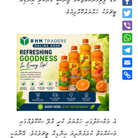
ކުޑަ ފިރިހެންކުއްޖަކަށް ޖިންސީ ގޯނާކުރި އިންޑިއާ
Facebook
ޓީޗަރަކު ހައްޔަރުކޮށްފިއެވެ.
Twitter
Viber
WhatsApp
Telegram
Email
Copy
Link
އެ މައްސަލާގައި ހައްޔަރު ކުރީ މާލޭ ސްކޫލެއްގައި
މަސައްކަތް ކުރަމުންދިޔަ އިންޑިއާ ޓީޗަރެކެވެ. އޭނާއަކީ