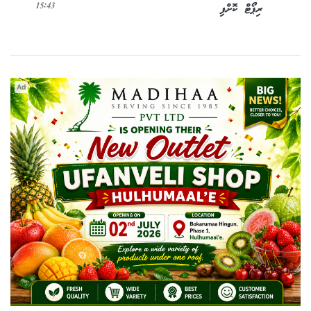
15:43
ރިޕޯޓް ކޮށްފި
Ad