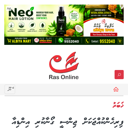
Ad
މެނޫ
ޚަބަރު
ފިރިހެންކުއްޖަކަށް ޖިންސީ ގޯނާކުރި އިންޑިއާ