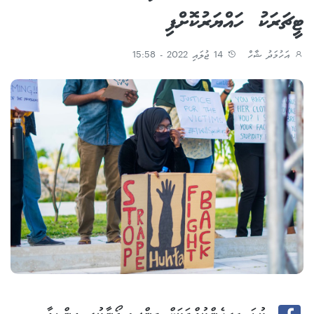
ޓީޗަރަކު ހައްޔަރުކޮށްފި
އަހުމަދު ޝާހް
14 ޖުލައި 2022 - 15:58