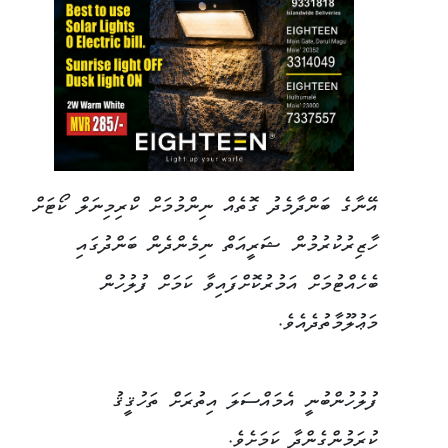
އޭނާގެ ބަންދާމެދު ގޮތެއް ނިންމުމަށް ކްރިމިނަލް ކޯޓަށް
ހާޒިރުކުރުމުން ޝަރީއަތް ނިމެންދެން ބަންދުގައި
ބެހެއްޓުމަށް އަމުރުކޮށްފައިވާ ކަމަށް ފުލުހުން
މަޢުލޫމާތުދެއެވެ.
ފުލުހުންބުނީ އެމައްސަލަ އިތުރަށް ތަހުޤީޤު
ކުރަމުންގެންދާ ކަމަށެވެ.