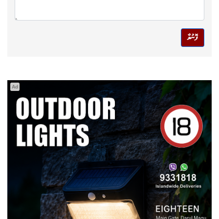
ފޮނުވާ
Ad