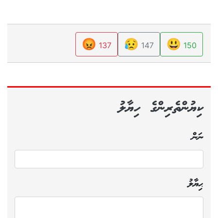
😡
😥
😃
137
147
150
ކިޔުންތެރިންގެ ހިޔާލު
ނަން
ޙިޔާލު