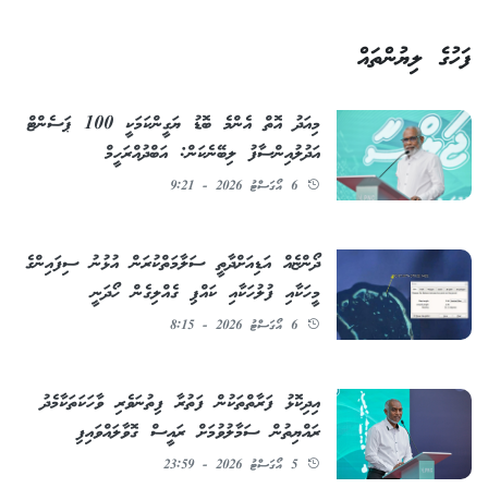
ފަހުގެ ލިޔުންތައް
މިއަދު އޮތް އެންމެ ބޮޑު ޔަގީންކަމަކީ 100 ޕަސެންޓް
އަދުލުއިންސާފު ލިބޭނެކަން: އަބްދުއްރަހީމް
6 އޯގަސްޓު 2026 - 9:21
ދޯންޏެއް އަޑިއަށްދާތީ ސަލާމަތްކުރަން އުޅުނު ސިފައިންގެ
މީހަކާއި ފުލުހަކާއި ކައްޕި ގެއްލިގެން ހޯދަނީ
6 އޯގަސްޓު 2026 - 8:15
އިދިކޮޅު ފަރާތްތަކުން ފަތުރާ ފިތުނަވެރި ވާހަކަތަކާމެދު
ރައްޔިތުން ސަމާލުވުމަށް ރައީސް ގޮވާލައްވައިފި
5 އޯގަސްޓު 2026 - 23:59