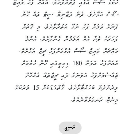
ކުކުޅު ސޯސް އަޅައި ފަތުރާލާށެވެ. އެއަށް ފަހު ވައިޓް
ސޯސް އަޅާށެވެ. ދެން ލަޒާނިޔާ ޝީޓް ތައް ހޫނު
ފެނަށް ލުމަށް ފަހު ނަގާ އަތުރާލާށެވެ. މި ގޮތަށް
ފަހަރަކު ލެޔާ އެއް އަޅަމުން ގެންދާށެވެ. އެންމެ
މައްޗަށް ވައިޓް ސޯސް އެޅުމަށްފަހު ޗީޒް އަޅާށެވެ.
އެއަށްފަހު އަވަން 180 ޑިގިރީގައި ހޫނު ކުރުމަށް
ޖެއްސުމަށްފަހު އަވަނަށް ލައި ޗީޒްތައް އެއްކޮށް
ވިރެންދެން ބަހައްޓާލާށެވެ. ގާތްގަޑަކަށް 15 ވަރަކަށް
މިނެޓް ރަނގަޅުވާނެއެވެ.
ރެސިޕީ