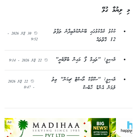
މި ލިޔުމާ ގުޅޭ
ކުކުޅު ކެއްކުމުގައި ބޭނުންކުރެވިދާނެ ތަފާތު
30 ޖޫން 2026 -
12 ގޮތްތައް
9:52
ރެސިޕީ: "ތައިމް ފޯ މައިން ބްލޫބެރީ"
22 ޖޫން 2026 - 9:14
ރެސިޕީ: "ސޫމާކް ރޯސްޓް ޗިކަން" ވިތު
22 ޖޫން 2026
ލެމަން އެންޑް ހާބްސް
- 8:47
Ad