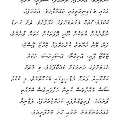
ކޮށްލާށެވެ. އެއަށްފަހު ލޮނުމެދު، ސެލެރީ، ކެރެޓް
އަޅައި މަޑުގިނިމަތީގައި ކައްކާލާށެވެ. އެއަށްފަހު
ކުކުޅުމަސްތައް މުގުރުމަށްފަހު އަޅާލާށެވެ. ދެން ގަނޑު
ނުވާނެހެން އުލަކުން ނޫނީ ދޭފަތަކުން ހަލަން ވާނެއެވެ.
ދެން ލޮނު ހެޔޮވަރު ކުރުމަށްފަހު ޓޮމާޓޯ ޕޭސްޓް،
ޓޮމާޓޯ ޕޫރީ، އޮރިގާނޯ، އަސޭމިރުސް، ހަކުރު
އެޅުމަށްފަހު ރަނގަޅަށް ކައްކާލާށެވެ. މި ގޮތަށް
ކައްކާއިރު ވަރަށް މަޑުގިނީގައި ބަހައްޓާށެވެ. މި ކުކުޅު
ސޯސް އެއްދުވަސް ކުރިން ހަދާފައިވެސް ބެހެއްޓި
ދާނެއެވެ. ފުރިޖައްލާފައި ބެހެއްޓުމަށްފަހު ލަޒާނިޔާ
އެއްކުރަންވުމުން ނަގައި ހޫނު ކޮށްލާނީއެވެ.