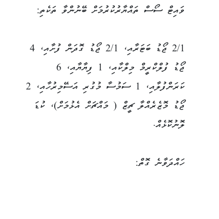
ވައިޓް ސޯސް ތައްޔާރުކުރުމަށް ބޭނުންވާ ތަކެތި:
2/1 ޖޯޑު ބަޓަރާއި، 2/1 ޖޯޑު ގޮދަން ފުށާއި، 4
ޖޯޑު ފުލްކްރީމް މިލްކާއި، 1 ފިޔާޔާއި، 6
ކަރަންފުލާއި، 1 ސަމުސާ މުގުރި އަސޭމިރުހާއި، 2
ޖޯޑު މޮޒެރެއްލާ ޗީޒް ( މައްޗަށް އެޅުމަށް)، ކުޑަ
ލޮނުކޮޅެއް.
ހައްދަވާނެ ގޮތް: