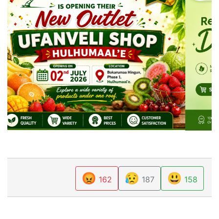
😡
😥
😃
162
187
158