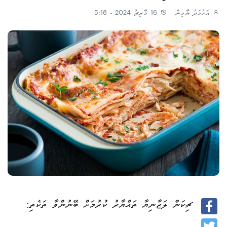
އަހުމަދު ޔާމިން
16 މާރިޗު 2024 - 5:18
ޗިކަން ލަޒާނިޔާ ތައްޔާރު ކުރުމަށް ބޭނުންވާ ތަކެތި:
Facebook