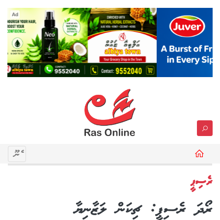
Ad
މެނޫ
ރެސިޕީ
ރޯދަ ރެސިޕީ: ޗިކަން ލަޒާނިޔާ