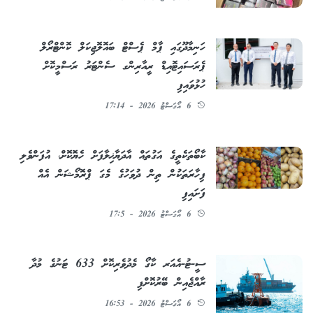
ހަނިމާދޫގައި ޕާމް ޕެސްޓް ބައޮލޮޖިކަލް ކޮންޓްރޯލް
ޕެރަސައިޓޮއިޑް ރީއާރިންގ ސެންޓަރު ރަސްމީކޮށް
ހުޅުވައިފި
6 އޯގަސްޓު 2026 - 17:14
ކާބޯތަކެތީގެ އަގުތައް އާދަޔާޚިލާފަށް ހެޔޮކޮށް، އުފަންވެލި
ފިހާރަތަކުން ތިން ދުވަހުގެ މެގަ ޕްރޮމޯޝަން އެއް
ފަށައިފި
6 އޯގަސްޓު 2026 - 17:5
ސީ-ޓު-އެއަރ ކާގޯ މެދުވެރިކޮށް 633 ޓަނުގެ މުދާ
ރާއްޖެއިން ބޭރުކޮށްފި
6 އޯގަސްޓު 2026 - 16:53