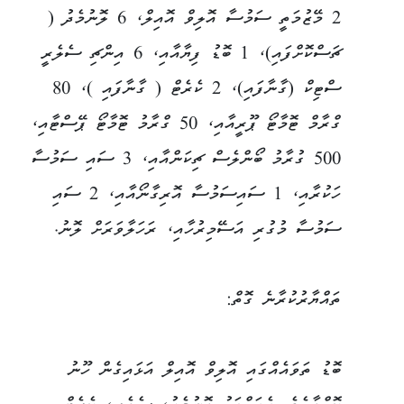
2 މޭޒުމަތީ ސަމުސާ އޮލިވް އޮއިލް، 6 ލޮނުމެދު (
ޗަސްކޮށްފައި)، 1 ބޮޑު ފިޔާއާއި، 6 އިންޗި ސެލެރީ
ސްޓިކް (ގާނާފައި)، 2 ކެރެޓް ( ގާނާފައި )، 80
ގްރާމް ޓޮމާޓޯ ޕޫރީއާއި، 50 ގްރާމު ޓޮމާޓޯ ޕޭސްޓާއި،
500 ގުރާމު ބޯންލެސް ޗިކަންއާއި، 3 ސައި ސަމުސާ
ހަކުރާއި، 1 ސައިސަމުސާ އޮރިގާނޯއާއި، 2 ސައި
ސަމުސާ މުގުރި އަސޭމިރުހާއި، ރަހަލާވަރަށް ލޮނު.
ތައްޔާރުކުރާނެ ގޮތް:
ބޮޑު ތަވައެއްގައި އޮލިވް އޮއިލް އަޅައިގެން ހޫނު