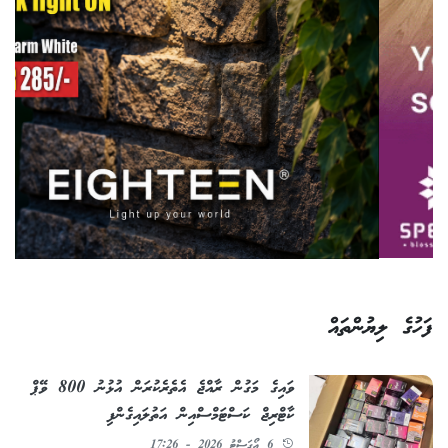
ފަހުގެ ލިޔުންތައް
ވައިގެ މަގުން ރާއްޖެ އެތެރެކުރަން އުޅުނު 800 ވޭޕް
ކާޓްރިޖް ކަސްޓަމްސްއިން އަތުލައިގެންފި
6 އޯގަސްޓު 2026 - 17:26