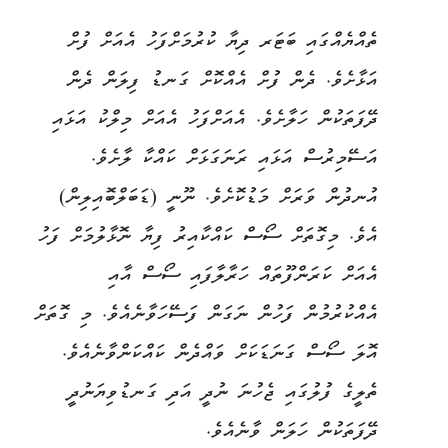
ތެއްޔެއްގައި ބަޓަރ ދިޔާ ކުރުމަށްފަހު އެއަށް ފުށް
އަޅާށެވެ. ދެން ފުށް އެއްކޮށް ގަނޑު ފިލަން ދެން
ދޭފަތަކުން ހަލާށެވެ. އެއަށްފަހު އެއަށް މިލްކު އަޅައި
އަސޭމިރުސް އަޅައި ރަނަގަޅަށް ކައްކާ ލާށެވެ.
އުނދުން ވަރަށް މަޑުކޮށެވެ. ނޫނީ (ޑަބަލްބޮއިލިން)
އެވެ. މިގޮތަށް ސޯސް ކައްކާއިރު ފިޔާ ނޮޅާލުމަށް ފަހު
އެއަށް ކަރަންފޫތައް ހަރާލާފައި ސޯސް އާއި
އެއްކުރުމުން ފަހުން ނަގަން ފަސޭހަވާނެއެވެ. މި ގޮތަށް
އޮލަ ސޯސް ގަނަޑަކަށް ވައްދެން ކައްކަންވާނެއެވެ.
ތެލީގެ ފުލުގައި ޖެހުނަ ނުދީ އަދި ގަނޑުވިޔަނުދީ
ދޭފަތަކުން ހަލަން ވާނެއެވެ.