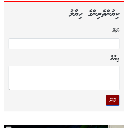
ކިޔުންތެރިންގެ ހިޔާލު
ނަން
ޙިޔާލު
ފޮނުވާ