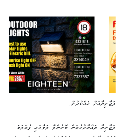
ލަޒާނިޔާއަށް އެއްކުރުން:
ލަޒާނިޔާ ތައްޔާރުކުރަން ބޭނުންވާ ތަވާގައި ފުރަތަމަ