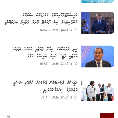
ރައީސުލްޖުމްހޫރިއްޔާގެ ހުއްދައާއެކު ސަރުކާރު
ކުންފުނިތަކަށް ބިން ދޫކުރެވޭ ގޮތަށް ގަވާއިދު ބަދަލުކޮށްފި
6 އޯގަސްޓު 2026 - 16:40
ރީތި ލަވަޔަކާއެކު ނިމާލް ފެއްޓެވި ކޮކާލުގެ ދަތުރުގެ
އަމާޒަކީ ޕާޓީގެ ނައިބު ރައީސްގެ މަޤާމް
6 އޯގަސްޓު 2026 - 16:30
ރައީސްގެ ދެކަނބަލުން އުކުޅަހަށް ކުރެއްވި ރަސްމީ
ދަތުރުފުޅު ނިންމަވާލައްވައިފި
6 އޯގަސްޓު 2026 - 16:1
Ad