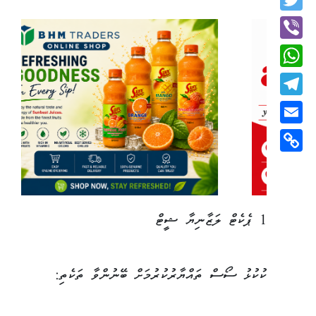
Twitter
Viber
WhatsApp
Telegram
Email
Copy
Link
1 ޕެކެޓް ލަޒާނިޔާ ޝީޓް
ކުކުޅު ސޯސް ތައްޔާރުކުރުމަށް ބޭނުންވާ ތަކެތި: