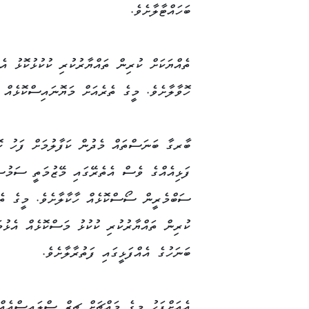
ބަހައްޓާލާށެވެ.
ތެއްޔަކަށް ކުރިން ތައްޔާރުކުރި ކުކުޅުކޮޅު އެ
ހޮވާލާށެވެ. މީގެ ތެރެއަށް މަޔޮނައިސްކޮޅެއް އ
ބާރގާ ބަނަސްތައް މެދުން ކަފާލުމަށް ފަހު ކޮ
ފަޅިއެއްގެ ވެސް އެތެރޭގައި މޭޒުމަތީ ސަމުސ
ސަބްމެރީން ސޯސްކޮޅެއް ހާކާލާށެވެ. މީގެ ތެ
ކުރިން ތައްޔާރުކުރި ކުކުޅު މަސްކޮޅެއް އެޅުމަ
ބަނަހުގެ އެއްފަޅީގައި ފަތުރާލާށެވެ.