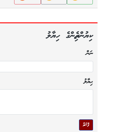
ކިޔުންތެރިންގެ ހިޔާލު
ނަން
ޙިޔާލު
ފޮނުވާ