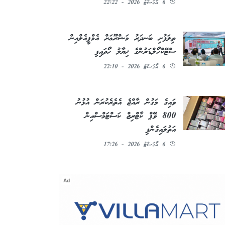
6 އޯގަސްޓު 2026 - 22:22
ތިލަފުށި ބަނދަރު މަޝްރޫޢަށް އެމްޕީއެލްއިން
ސްޓޭކްހޯލްޑަރުންގެ ޚިޔާލު ހޯދައިފި
6 އޯގަސްޓު 2026 - 22:10
ވައިގެ މަގުން ރާއްޖެ އެތެރެކުރަން އުޅުނު
800 ވޭޕް ކާޓްރިޖް ކަސްޓަމްސްއިން
އަތުލައިގެންފި
6 އޯގަސްޓު 2026 - 17:26
Ad