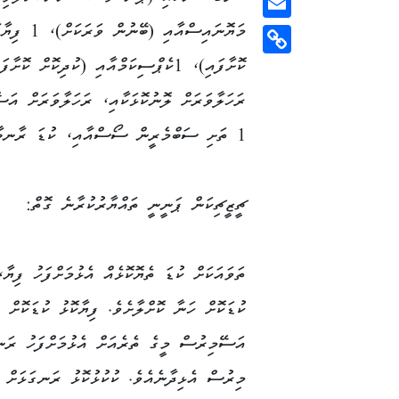
މަޔޮނައިސްއާއި (ބ
Email
ކޮށާފައި)، 1ކެޕްސިކަމްއާއި (ކުދިކޮށް ކޮށާފ
Copy
Link
ރަހަލާވަރަށް ލޮނުކޮޅަކާއި، ރަހަލާވަރަށް އަސ
1 ތަށި ސަބްމެރީން ސޯސްއާއި، ކުޑަ ރާނބާފަތްކޮޅެއް
ޗީޒީޗިކަން ޕަނީނީ ތައްޔާރުކުރާނެ ގޮތް:
ތަވައަކަށް ކުޑަ ތެޔޮކޮޅެއް އެޅުމަށްފަހު ފި
ކުޑަކޮށް ހަނާ ކޮށްލާށެވެ. ފިޔާކޮޅު ކުޑަކޮށް 
އަސޭމިރުސް މީގެ ތެރެއަށް އެޅުމަށްފަހު ރަނގަ
މިރުސް އެޅިދާނެއެވެ. ކުކުޅުކޮޅު ރަނގަޅަށް ރ