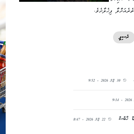
ެރެއަށްލާ ފިހެލާށެވެ.
ރެސިޕީ
30 ޖޫން 2026 - 9:52
ް ހާބްސް
22 ޖޫން 2026 - 8:47