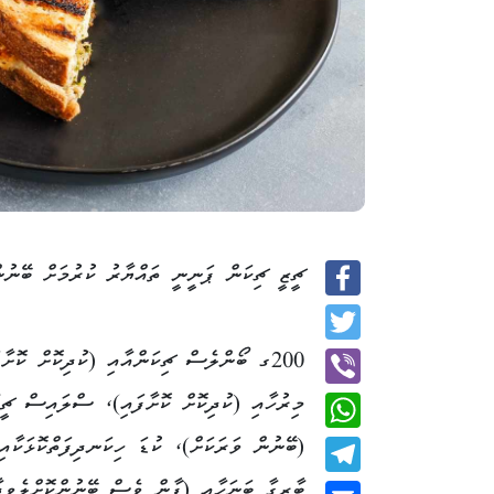
ޗީޒީ ޗިކަން ޕަނީނީ ތައްޔާރު ކުރުމަށް ބޭނުނ
Facebook
Twitter
މިރުހާއި (ކުދިކޮށް ކޮށާފައި)، ސްލައިސް ޗީޒ
Viber
WhatsApp
ބާރގާ ބަނަހާއި (ޕާން ވެސް ބޭނުންކޮށްލެވިދ
Telegram