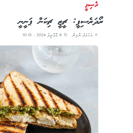
ރެސިޕީ
ރޯދަ ރެސިޕީ: ޗީޒީ ޗިކަން ޕަނީނީ
އަހުމަދު ޔާމިން
6 އޭޕްރީލު 2024 - 10:15