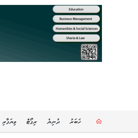
ޚަބަރު
ދުނިޔެ
ރިޕޯޓް
ވިޔަފާރި