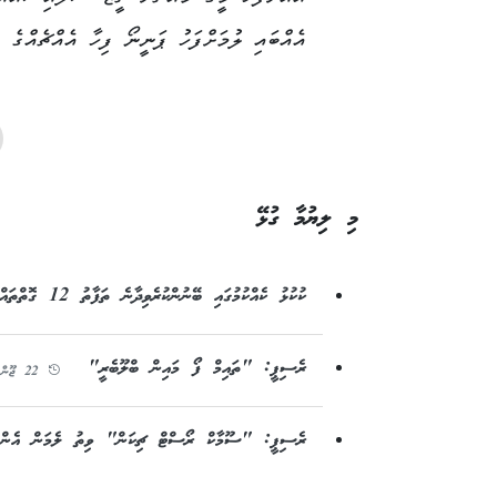
އެއްބައި ލުމަށްފަހު ޕަނީނޯ ފިހާ އެއްޗެއްގެ ތ
މި ލިޔުމާ ގުޅޭ
ކުކުޅު ކެއްކުމުގައި ބޭނުންކުރެވިދާނެ ތަފާތު 12 ގޮތްތައް
ރެސިޕީ: "ތައިމް ފޯ މައިން ބްލޫބެރީ"
22 ޖޫން 2026 - 9:14
ރެސިޕީ: "ސޫމާކް ރޯސްޓް ޗިކަން" ވިތު ލެމަން އެންޑ