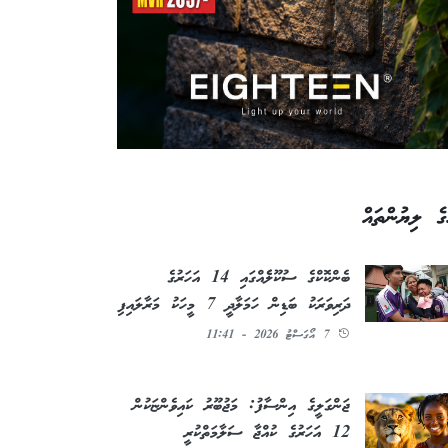
ގެ ލިޔުންތައް
ބެންކޮކްގެ ސުކޫލެެއްގައި 14 އަހަރުގެ
ދަރިވަރަކު ބަޑިން ހަމަލާދީ 7 މީހަކު މަރާލައިފި
7 އޯގަސްޓު 2026 - 11:41
ޖަންގަލީގެ އިންސާފު: މަޖުބޫރު ކައިވެންޏަކުން
12 އަހަރުގެ ކުއްޖާ ސަލާމަތްކުރީ