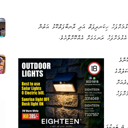
ޅުމަށްފަހު ހިކަނދިފަތް އަދި ރާނބާފަތްކޮޅު އަތުން
ެޅުމަށްފަހު ރަނގަޅަށް އެއްކޮށްލާށެވެ.
ންމެ
ަލެއްގެ
ރެއަށް
ށްފަހު
އެއަށްފަހު މީގެ މައްޗަށް ޗީޒް ސްލައިސްއެއް 4 ބައިކުޅަ