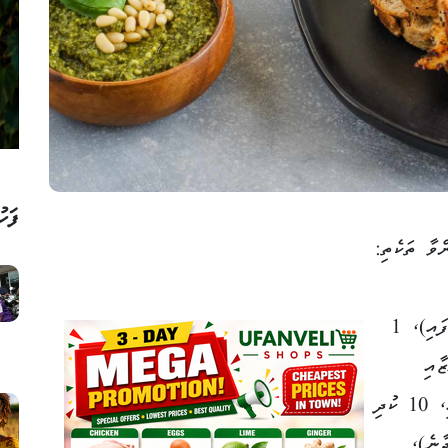
ފަހު
ްވާ ތަކެތި:
200ގ ބޯންލެސް ޗިކަންއާއި (ކުދިކޮށް ކޮށާފައި)، 1
ާއި
(ބޭނުން ވަރަކަށް)، ކުޑަ ހިކަނދިފަތްކޮޅަކާއި، 10 ކުދި
ާނެ)،