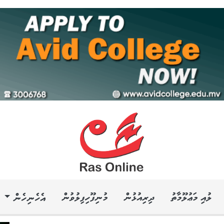
ލުއި މަޢުލޫމާތު
ދިރިއުޅުން
މުނިފޫހިފިލުވުން
އެހެނިހެން