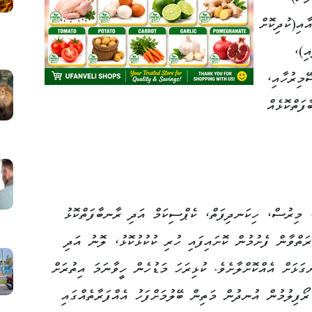
ޭނުން ވަރަކަށް)، 1 ފިޔާއާއި(ކުދިކޮށް
ައި)،
ޭމިރުހާއި،
ޔާ، މިރުސް، ހިކަނދިފަތް، ކެޕްސިކަމް އަދި ރާނބާފަތްކޮޅު
ރަތްވާން ފެށުމުން ކޮށައިފައި ހުރި ކުކުޅުކޮޅު، ލޮނު އަދި
ޅަށް އެއްކޮށްލާށެވެ. ކުޅިރަހަ މަޑުހެން ހީވާނަމަ އިތުރަށް
ޯފިލުމުން އުނދުން މަތިން ބޭލުމަށްފަހު އެއްފަރާތެއްގައި