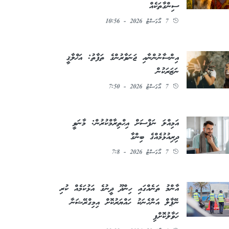
ސިންގާތަކެއް
7 އޯގަސްޓު 2026 - 10:56
އިންސާނުންނާއި ޖަނަވާރުންގެ ތަފާތު: އަޚްލާޤީ
ނަޒަރަކުން
7 އޯގަސްޓު 2026 - 7:50
އަމިއްލަ ނަފްސަށް އިޙްތިރާމްކުރުން: މާނަވީ
ދިރިއުޅުމެއްގެ ބިންގާ
7 އޯގަސްޓު 2026 - 7:8
އާންމު ތަނެއްގައި ހިންދޫ ދީނުގެ އަޅުކަމެއް ކުރި
ނޭޕާލް އަންހެނަކު ހައްޔަރުކޮށް އިމިގްރޭޝަނާ
ހަވާލުކޮށްފި