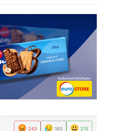
😡
😥
😃
243
160
215