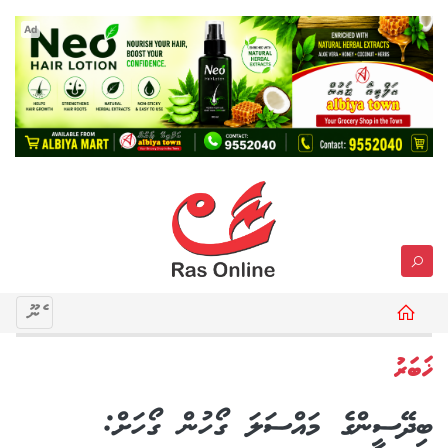
Ad
މެނޫ
ޚަބަރު
ބިދޭސީންގެ މައްސަލަ ގޯހުން ގޯހަށް: