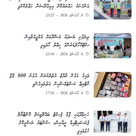
އަންހެނަކު ހައްޔަރުކޮށް އިމިގްރޭޝަނާ ހަވާލުކޮށްފި
6 އޯގަސްޓު 2026 - 22:22
ތިލަފުށި ބަނދަރު މަޝްރޫޢަށް އެމްޕީއެލްއިން
ސްޓޭކްހޯލްޑަރުންގެ ޚިޔާލު ހޯދައިފި
6 އޯގަސްޓު 2026 - 22:10
ވައިގެ މަގުން ރާއްޖެ އެތެރެކުރަން އުޅުނު 800 ވޭޕް
ކާޓްރިޖް ކަސްޓަމްސްއިން އަތުލައިގެންފި
6 އޯގަސްޓު 2026 - 17:26
ހަނިމާދޫގައި ޕާމް ޕެސްޓް ބައޮލޮޖިކަލް ކޮންޓްރޯލް
ޕެރަސައިޓޮއިޑް ރީއާރިންގ ސެންޓަރު ރަސްމީކޮށް
ހުޅުވައިފި