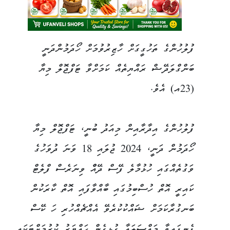
ފުލުހުންގެ ތަހުގީގަށް ހާޒިރުވުމަށް ހޯދަމުންދަނީ
ބަންގްލަދޭޝް ރައްޔިތެއް ކަމަށްވާ ޓަފްޖޮލް މިޔާ
(23އ) އެވެ.
ފުލުހުންގެ އިދާރާއިން މިއަދު ބުނީ، ޓަފްޖޮލް މިޔާ
ހޯދަމުން ދަނީ، 2024 ޖުލައި 18 ވަނަ ދުވަހުގެ
ވަގުތެއްގައި ހުޅުމާލެ ފޭސް ދޭއްް ވިނަރެސް ފްލެޓް
ކައިރީ އޮތް ހުސްބިމުގައި ބާއްވާފައި އޮތް ކާރަކުން
ބަނގުރާކަމަށް ޝައްކުކުރެވޭ އެއްޗެއްހުރި ހަ ކޭސް