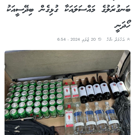
ބަނގުރަލުގެ މައްސަލައަކާ ގުޅިގެން ބިދޭސީއަކު
ހޯދަނީ
އަހުމަދު ޝާހް
20 ޖުލައި 2024 - 6:54