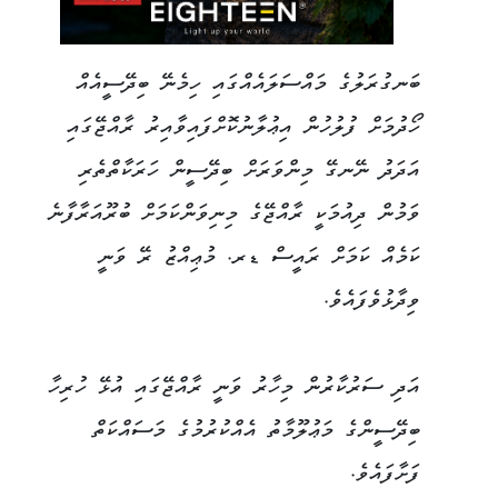
ބަނގުރަލުގެ މައްސަލައެއްގައި ހިމެނޭ ބިދޭސީއެއް
ހޯދުމަށް ފުލުހުން އިޢުލާނުކޮށްފައިވާއިރު ރާއްޖޭގައި
އަދަދު ނޭނގޭ މިންވަރަށް ބިދޭސީން ހަރަކާތްތެރި
ވަމުން ދިއުމަކީ ރާއްޖޭގެ މިނިވަންކަމަށް ބުރޫއަރާފާނެ
ކަމެއް ކަމަށް ރައީސް ޑރ. މުޢިއްޒު ރޭ ވަނީ
ވިދާޅުވެފައެވެ.
އަދި ސަރުކާރުން މިހާރު ވަނީ ރާއްޖޭގައި އުޅޭ ހުރިހާ
ބިދޭސީންގެ މަޢުލޫމާތު އެއްކުރުމުގެ މަސައްކަތް
ފަށާފައެވެ.