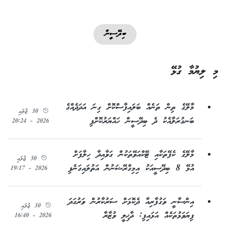
ބިދޭސީން
މި ލިޔުމާ ގުޅޭ
މާލޭގެ ތިން ތަނެއް ބަލައިފާސްކޮށް ގިނަ އަދަދެއްގެ
30 ޖުލައި
ބަނގުރަލާއެކު ދެ ބިދޭސީން ހައްޔަރުކޮށްފި
2026 - 20:24
މާލޭގެ ކެފޭތަކާއި ޓޭކްއަވޭތަކުން ގަވާއިދާ ހިލާފަށް
30 ޖުލައި
އުޅޭ 8 ބިދޭސީއަކު އިމިގްރޭޝަނުން އަތުލައިގަނެފި
2026 - 19:17
އިންސާނީ ވަގުފާރިއާ ދެކޮޅަށް ސަރުކާރުން ވަރުގަދަ
30 ޖުލައި
ފިޔަވަޅުތަކެއް އަޅައިފި: ދާޚިލީ ވުޒާރާ
2026 - 16:40