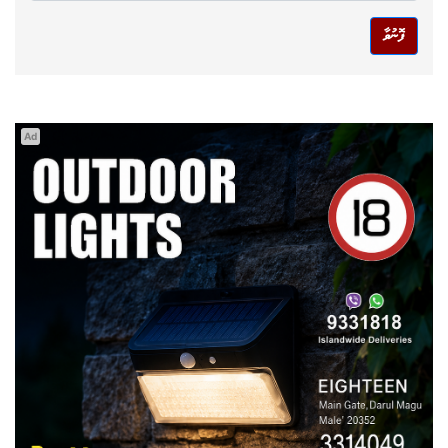
ފޮނުވާ
Ad