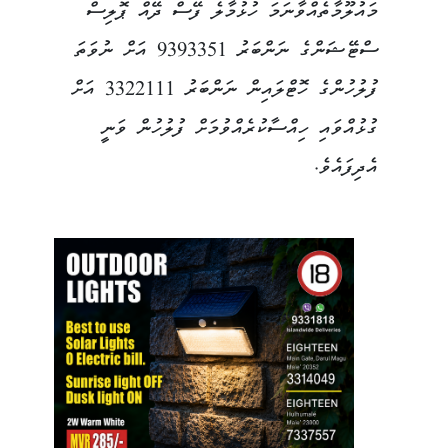
މައުލޫމާތެއްވާނަމަ ހުޅުމާލެ ފޭސް ދޭއް ޕޮލިސް
ސްޓޭޝަންގެ ނަންބަރު 9393351 އަށް ނުވަތަ
ފުލުހުންގެ ހޮޓްލައިން ނަންބަރު 3322111 އަށް
ގުޅުއްވައި ހިއްސާކުރެއްވުމަށް ފުލުހުން ވަނީ
އެދިފައެވެ.