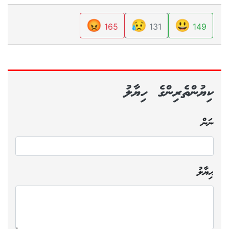
😡
😥
😃
165
131
149
ކިޔުންތެރިންގެ ހިޔާލު
ނަން
ޙިޔާލު