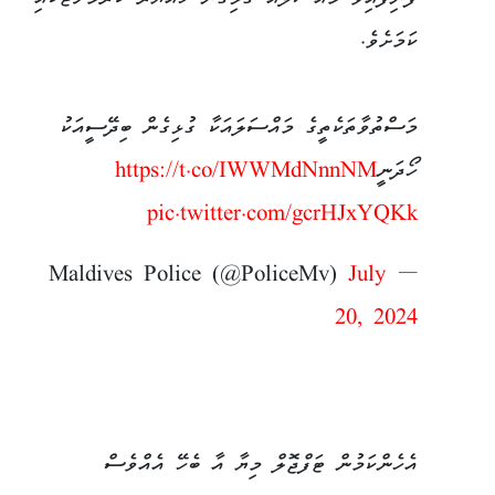
ފެނިފައިވާ މައްސަލައާ ގުޅިގެން ހައްޔަރު ކުރުމަށްޓަކައި
ކަމަށެވެ.
މަސްތުވާތަކެތީގެ މައްސަލައަކާ ގުޅިގެން ބިދޭސީއަކު
ހޯދަނީ
https://t.co/IWWMdNnnNM
pic.twitter.com/gcrHJxYQKk
July
— Maldives Police (@PoliceMv)
20, 2024
އެހެންކަމުން ޓަފްޖޮލް މިޔާ އާ ބެހޭ އެއްވެސް