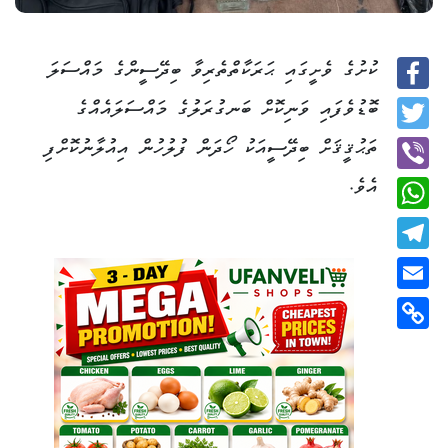
ކުށުގެ ވެށީގައި ޙަރަކާތްތެރިވާ ބިދޭސީންގެ މައްސަލަ
Facebook
ބޮޑުވެފައި ވަނިކޮށް ބަނގުރަލުގެ މައްސަލައެއްގެ
Twitter
ތަޙުޤީޤަށް ބިދޭސީއަކު ހޯދަން ފުލުހުން އިއުލާނުކޮށްފި
އެވެ.
Viber
WhatsApp
Telegram
Email
Copy
Link