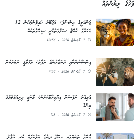
ފަހުގެ ލިޔުންތައް
ޖަންގަލީގެ އިންސާފު: މަޖުބޫރު ކައިވެންޏަކުން 12
އަހަރުގެ ކުއްޖާ ސަލާމަތްކުރީ ސިންގާތަކެއް
7 އޯގަސްޓު 2026 - 10:56
އިންސާނުންނާއި ޖަނަވާރުންގެ ތަފާތު: އަޚްލާޤީ ނަޒަރަކުން
7 އޯގަސްޓު 2026 - 7:50
އަމިއްލަ ނަފްސަށް އިޙްތިރާމްކުރުން: މާނަވީ ދިރިއުޅުމެއްގެ
ބިންގާ
7 އޯގަސްޓު 2026 - 7:8
އާންމު ތަނެއްގައި ހިންދޫ ދީނުގެ އަޅުކަމެއް ކުރި ނޭޕާލް