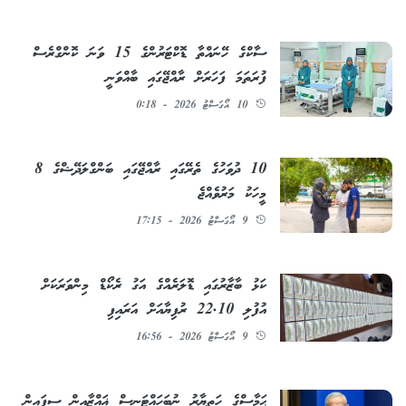
ސާކްގެ ހޭނައްތާ ޑޮކްޓަރުންގެ 15 ވަނަ ކޮންގްރެސް
ފުރަތަމަ ފަހަރަށް ރާއްޖޭގައި ބާއްވަނީ
10 އޯގަސްޓު 2026 - 0:18
10 ދުވަހުގެ ތެރޭގައި ރާއްޖޭގައި ބަންގްލަދޭޝްގެ 8
މީހަކު މަރުވެއްޖެ
9 އޯގަސްޓު 2026 - 17:15
ކަޅު ބާޒާރުގައި ޑޮލަރެއްގެ އަގު ރެކޯޑް މިންވަރަކަށް
އުފުލި 22.10 ރުފިޔާއަށް އަރައިފި
9 އޯގަސްޓު 2026 - 16:56
ޙަމާސްގެ ހަތިޔާރު ނުބަހައްޓަނީސް ޣައްޒާއިން ސިފައިން