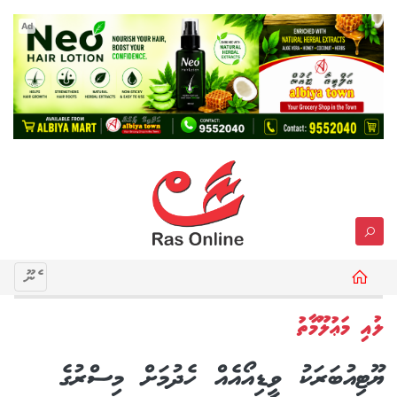
Ad
މެނޫ
ލުއި މަޢުލޫމާތު
ޔޫޓިއުބަރަކު ވީޑިއޯއެއް ހެދުމަށް މިސްރުގެ