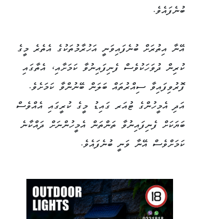
ބުނެފައެވެ.
އޭނާ އިތުރަށް ބުނެފައިވަނީ އަހުރާމުތަކުގެ އެތެރެ މީގެ
ކުރިން ދުވަހަކުވެސް ފެނިފައިނުވާ ކަމަށާއި، އެތާގައި
ފޮރުވިފައިވާ ސިއްރުތައް ބަލަން ބޭނުންވާ ކަމަށެވެ.
އަދި އެމީހުންގެ ޓުއަރ ގައިޑު މީގެ ކުރީގައި އެއްވެސް
ބަޔަކަށް ފެނިފައިނުވާ ތަންތަން އެމީހުންނަށް ދައްކާނެ
ކަމަށްވެސް އޭނާ ވަނީ ބުނެފައެވެ.