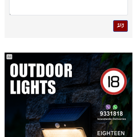
ފޮނުވާ
Ad