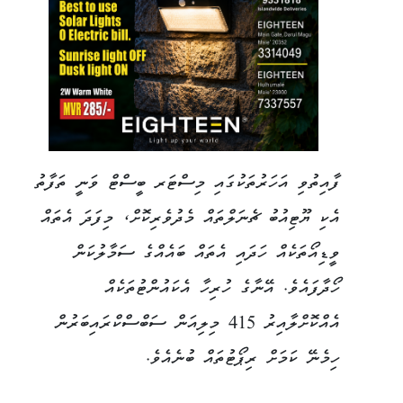
ފާއިތުވި އަހަރުތަކުގައި މިސްޓަރ ބީސްޓް ވަނީ ތަފާތު
އެކި ޔޫޓިއުބު ޗެނަލްތައް މެދުވެރިކޮށް، މިފަދަ އެތައް
ވީޑިއޯތަކެއް ހަދައި އެތައް ބައެއްގެ ސަމާލުކަން
ހޯދާފައެވެ. އޭނާގެ ހުރިހާ އެކައުންޓުތަކެއް
އެއްކޮށްލާއިރު 415 މިލިއަން ސަބްސްކްރައިބަރުން
ހިމެނޭ ކަމަށް ރިޕޯޓުތައް ބުނެއެވެ.