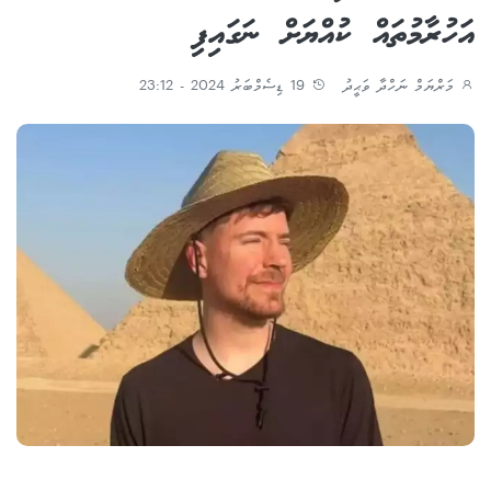
އަހުރާމުތައް ކުއްޔަށް ނަގައިފި
މަރްޔަމް ނަހްދާ ވަޙީދު
19 ޑިސެމްބަރު 2024 - 23:12