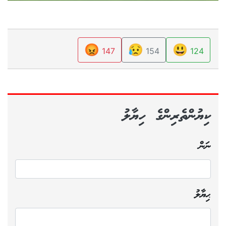
😡
😥
😃
147
154
124
ކިޔުންތެރިންގެ ހިޔާލު
ނަން
ޙިޔާލު