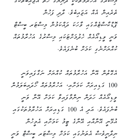
މިސްރުގެ އަހުރާމުތަކަކީ ދުނިޔޭގެ ހަތް އަޖައިބުތަކުގެ
ތެރެއިން އެއް އަޖައިބެވެ. ދާދި ފަހުން
ޕޮޑްކާސްޓެއްގައި ވާހަކަ ދައްކަމުން މިސްޓަރ ބީސްޓް
ވަނީ ވީޑިއޯއެއް ހެދުމަށްޓަކައި މިސްރުގެ އަހުރާމުތައް
ކުއްޔަށްނެގި ކަމަށް ބުނެފައެވެ.
އެގޮތުން އޭނާ އަހުރާމުތައް ކުއްޔަށް ނަގާފައިވަނީ
100 ގަޑިއިރަށް ކަމަށާއި، އަހުރާމުތައް ހޯދައިބަލަމުން
ވީޑިއޯއެއް ހަދަން ނިންމާފައިވާ ކަމަށް އޭނާ ވަނީ
ބުނެފައެވެ. އަދި އެ 100 ގަޑިއިރަށް އަހުރާމުތަކުގައި
އުޅޭނީ އޭނާއާއި އޭނާގެ ޓީމު ކަމަށާއި އެމީހުން
ނިދާނީވެސް އެތަނުގައި ކަމަށް މިސްޓަރ ބީސްޓް ވަނީ