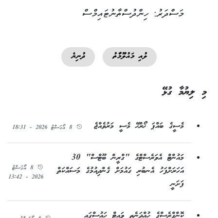
މަސްދަރު: ހިންދުސްތާނުޓައިމްސް
ލުއި މައުލޫމާތު
ދުނިޔެ
މި ލިޔުމާ ގުޅޭ
މެސީގެ ބައްޕަ ޚޯރްޚޭ މެސީ މަރުވެއްޖެ
8 އޯގަސްޓު 2026 - 18:31
މައުންޓް އެވަރެސްޓްގެ "ގްރީން ބޫޓްސް" 30
8 އޯގަސްޓު
އަހަރަށްފަހު އެނބުރި ގައުމަށް ގެންދިއުމުގެ މަސައްކަތް
2026 - 13:42
ފަށަނީ
ކޮންގްރެސްގެ ހުއްދަނެތި ވައިޓް ހައުސްގައި