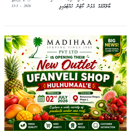
8 އޯގަސްޓު
ބޯލްރޫމެއް އެޅުން ކޯޓުން ހުއްޓުވައިފި
2026 - 11:3
Ad