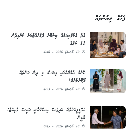
ފަހުގެ ލިޔުންތައް
ގާތް އެކުވެރިކަމެއް ބިނާކޮށް ދެމެހެއްޓުމަށް ކުރެވިދާނެ
11 ކަމެއް
10 އޯގަސްޓު 2026 - 4:40
ކޮންމެ އުމުރެއްގައި ވިޔަސް، މި ތިން ކަންތައް
ދޫކޮށްލާށެވެ!
10 އޯގަސްޓު 2026 - 4:23
އެމްޑީޕީއަށްވުރެ އަދިވެސް އިސްކުރާނީ ރައީސް މުޢިއްޒު:
ޔާމީން
10 އޯގަސްޓު 2026 - 0:45