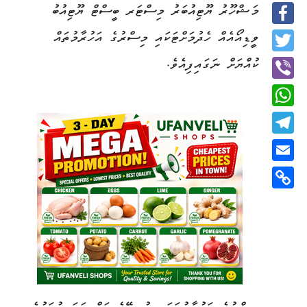
މަޝްހޫރު ޔޫޓިއުބަރު މިސްޓަރ ބީސްޓް ޔޫޓިއުބު
Facebook
ވީޑިއޯއެއް ހެދުމަށްޓަކައި މިސްރުގެ އަހުރާމުތައް
Twitter
ކުއްޔަށް ނަގައިފިއެވެ.
Viber
WhatsApp
Telegram
Email
Copy
Link