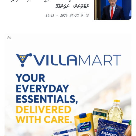
ނުބާލާނަން: ނަތަންޔާހޫ
9 އޯގަސްޓު 2026 - 16:45
Ad