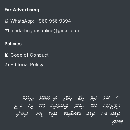
For Advertising
WhatsApp: +960 956 9394
marketing.rasonline@gmail.com
Policies
Code of Conduct
Editorial Policy
ޚަބަރު
ދުނިޔެ
ރިޕޯޓް
ވިޔަފާރި
ލުއި މަޢުލޫމާތު
ދިރިއުޅުން
މުނިފޫހިފިލުވުން
ކޮލަމް
ޞިއްހަތު
ތާރީޚުގެތެރެއިން
ވާހަކަ
ދީން
ރެސިޕީ
އެޑިޓަރުގެ ބަސް
ކުޅިވަރު
އެޑްވަރޓޯރިއަލް
ތަޢުލީމް
މީހުން
ސައިންސާއި
ޓެކްނޮލޮޖީ