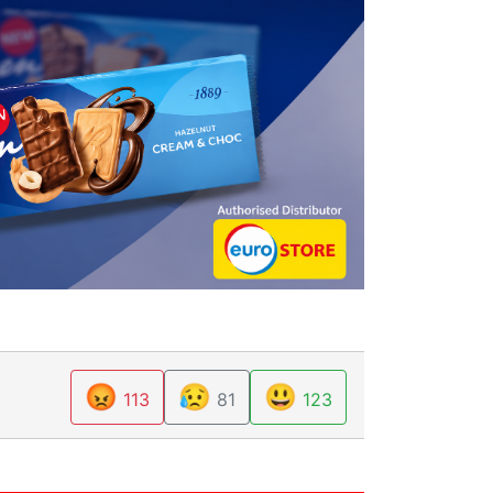
😡
😥
😃
113
81
123