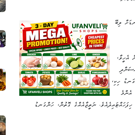
ޑަށް ލިބޭ
ް އެހީވާ،
ްސަންދި
ގަނޑު ހިކި،
 އެންމެ
 ހިފަހައްޓައިދެއެވެ. ނަތީޖާއެއްގެ ގޮތުން، ހަންގަނޑު