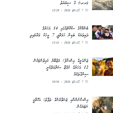
(ރ.ޢ.) ގެ ސިޔަރަތު
7 އޯގަސްޓު 2026 - 12:28
ބެންކޮކްގެ ސުކޫލެެއްގައި 14 އަހަރުގެ
ދަރިވަރަކު ބަޑިން ހަމަލާދީ 7 މީހަކު މަރާލައިފި
7 އޯގަސްޓު 2026 - 11:41
ޖަންގަލީގެ އިންސާފު: މަޖުބޫރު ކައިވެންޏަކުން
12 އަހަރުގެ ކުއްޖާ ސަލާމަތްކުރީ
ސިންގާތަކެއް
7 އޯގަސްޓު 2026 - 10:56
އިންސާނުންނާއި ޖަނަވާރުންގެ ތަފާތު: އަޚްލާޤީ
ނަޒަރަކުން