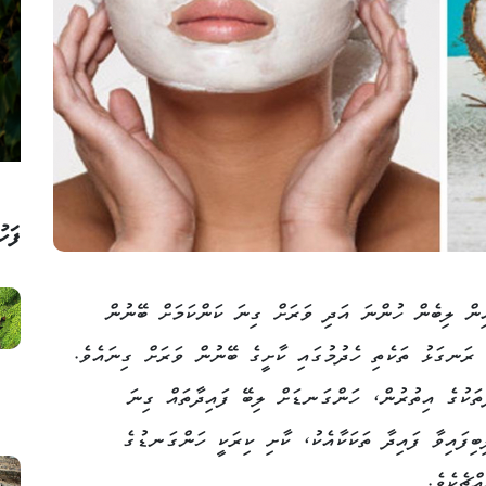
ފަހު
ިން ލިބެން ހުންނަ އަދި ވަރަށް ގިނަ ކަންކަމަށް ބޭނުން
 ރަނގަޅު ތަކެތި ހެދުމުގައި ކާށީގެ ބޭނުން ވަރަށް ގިނައެވެ.
ތަކުގެ އިތުރުން، ހަންގަނޑަށް ލިބޭ ފައިދާތައް ގިނަ
ިފައިވާ ފައިދާ ތަކަކާއެކު، ކާށި ކިރަކީ ހަންގަނޑުގެ
ްޗެކެވެ.