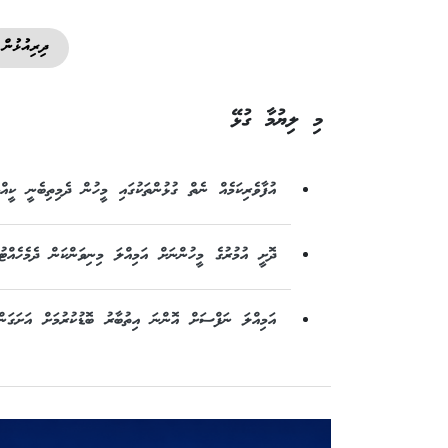
ދިރިއުޅުން
މި ލިޔުމާ ގުޅޭ
އުފާވެރިކަމެއް ނެތް ގުޅުންތަކުގައި މީހުން ދެމިތިބެނީ ކީއް
ދޮށީ އުމުރުގެ މީހުންނަށް އަމިއްލަ މިނިވަންކަން ދެމެހެއްޓުމ
އަމިއްލަ ނަފްސަށް އޮންނަ އިތުބާރު ބޮޑުކުރުމަށް އަށަގަން