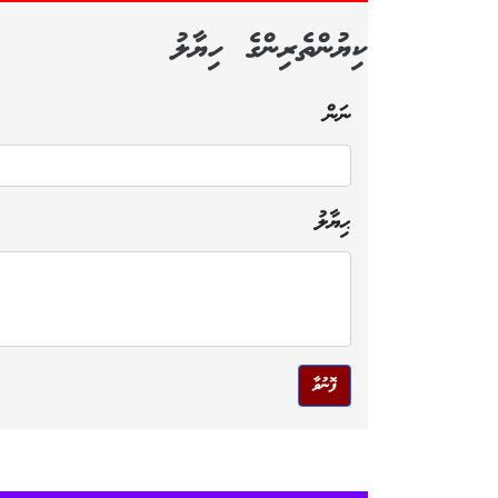
ކިޔުންތެރިންގެ ހިޔާލު
ނަން
ޙިޔާލު
ފޮނުވާ