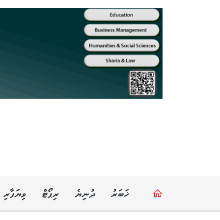
ޚަބަރު
ދުނިޔެ
ރިޕޯޓް
ވިޔަފާރި