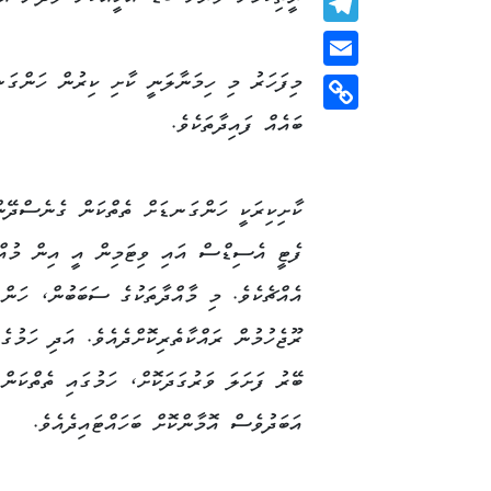
Telegram
މިފަހަރު މި ހިމަނާލަނީ ކާށި ކިރުން ހަންގަނ
Email
ބައެއް ފައިދާތަކެވެ.
Copy
Link
ކާށިކިރަކީ ހަންގަނޑަށް ތެތްކަން ގެނެސްދޭނ
ފެޓީ އެސިޑްސް އައި ވިޓަމިން އީ އިން މުއ
އެއްޗެކެވެ. މި މާއްދާތަކުގެ ސަބަބުން، ހަން
ރޫޖެހުމުން ރައްކާތެރިކޮށްދެއެވެ. އަދި ހަމުގެ
ބޭރު ފަށަލަ ވަރުގަދަކޮށް، ހަމުގައި ތެތްކަން
އަބަދުވެސް އޮމާންކޮށް ބަހައްޓައިދެއެވެ.