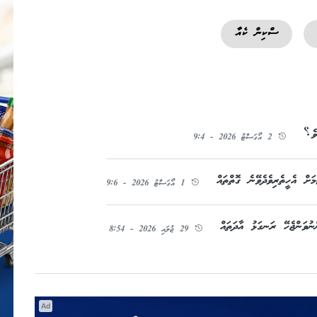
ސްކިން ކެއާ
ވެ؟
2 އޯގަސްޓު 2026 - 9:4
ަށް އެހީތެރިވެދެވޭނެ ގޮތްތައް
1 އޯގަސްޓު 2026 - 9:6
ނުވަންޖެހޭ ރަނގަޅު އާދަތައް
29 ޖުލައި 2026 - 8:54
Ad