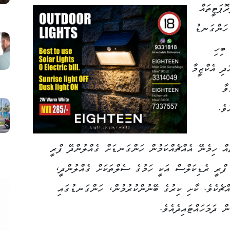
ޮޕަޓީތައް
 ހަންގަނޑު
ބިހި
ދި އެކްޒީމާ
ވާ
ވެ.
އް ހިމެނޭ އެއްޗެއްކަމުން ހަންގަނޑަށް ގެއްލުންދޭ ފްރީ
 ފްރީ ރެޑިކަލްސް އަކީ ހަމުގެ ސެލްތަކަށް ގެއްލުންދީ،
ޗެކެވެ. ކާށި ކިރުގެ ބޭނުންކުރުމުން، ހަންގަނޑުގައި
ް ދަމަހައްޓައިދެއެވެ.