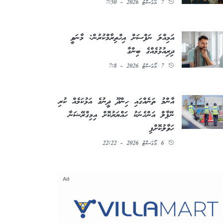
7 އޯގަސްޓު 2026 - 7:50
އަމިއްލަ ނަފްސަށް އިޙްތިރާމްކުރުން: މާނަވީ
ދިރިއުޅުމެއްގެ ބިންގާ
7 އޯގަސްޓު 2026 - 7:8
އާންމު ތަނެއްގައި ހިންދޫ ދީނުގެ އަޅުކަމެއް ކުރި
ނޭޕާލް އަންހެނަކު ހައްޔަރުކޮށް އިމިގްރޭޝަނާ
ހަވާލުކޮށްފި
6 އޯގަސްޓު 2026 - 22:22
Ad