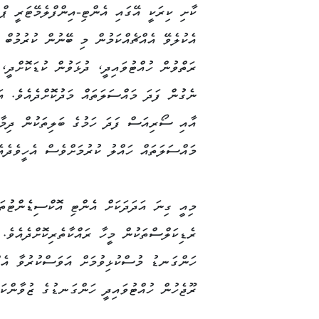
ކާށި ކިރަކީ އޭގައި އެންޓި-އިންފްލެމޭޓަރީ ޕްރ
އެކުލެވޭ އެއްޗެއްކަމުން މި ބޭނުން ކުރުމުބް
ރަތްވުން ހުއްޓުވައިދީ، ދުޅަވުން ކުޑަކޮށްދީ، 
ނެގުން ފަދަ މައްސަލަތައް މަދުކޮށްދެއެވެ. އަ
އާއި ސޯރިއަސް ފަދަ ހަމުގެ ބަލިތަކުން ދިމާ
މައްސަލަތައް ހައްލު ކުރުމަށްވެސް އެހީވެދެއެ
މިއީ ގިނަ އަދަދަކަށް އެންޓި އޮކްސިޑެންޓުތަ
ރެޑިކަލްސްތަކުން މީހާ ރައްކާތެރިކޮށްދެއެވެ.
ހަންގަނޑު މުސްކުޅިވުމަށް އަވަސްކުރުވާ އެއް
ރޫޖެހުން ހުއްޓުވައިދީ ހަންގަނޑުގެ ޒުވާންކަނ