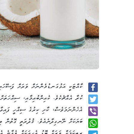
ކާއްޓަކީ އަޅުގަނޑުމެންނަށް ވަރަށް ފަސޭހައ
Facebook
ކުރާ އެއްޗެކެވެ. ކެއިންބުއިމާއި، ސިއްހަތަށް
Twitter
އެހެންނަމަވެސް، ކާށި ކިރުގެ ސިއްހީ ފައިދާ
ބަޔަކަށް ނޭނގިދާނެއެވެ. ޤުދުރަތީ ގޮތުން ލިބ
Viber
ރީތިކަމަށް ވަރަށް ބޮޑު އެހީއަކަށް ވެދާނެ އެއ
WhatsApp