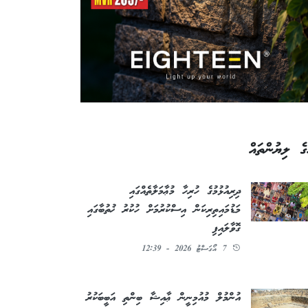
ގެ ލިޔުންތައް
ދިރިއުޅުމުގެ ހުރިހާ މުޢާމަލާތެއްގައި
މަޑުމައިތިރިކަން އިސްކުރުމަށް ހުކުރު ޚުތުބާގައި
ގޮވާލައިފި
7 އޯގަސްޓު 2026 - 12:39
އުންމުލް މުއުމިނީން ޢާއިޝާ ބިންތި އަބީބަކުރު