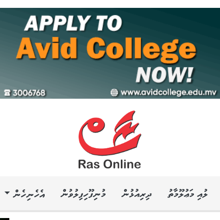
ލުއި މަޢުލޫމާތު
ދިރިއުޅުން
މުނިފޫހިފިލުވުން
އެހެނިހެން