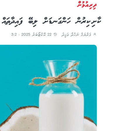
ދިރިއުޅުން
ކާށި ކިރުން ހަންގަނޑަށް ލިބޭ ފައިދާތައް
މަރްޔަމް ނަހްދާ ވަޙީދު
22 އޮކްޓޯބަރު 2025 - 3:2