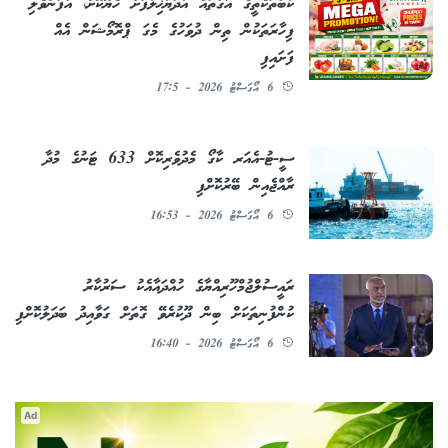
ކާބޯތަކެތީގެ އަގުތައް އާދަޔާޚިލާފަށް ހެޔޮކޮށް، އުފަންވެލި
ފިހާރަތަކުން ތިން ދުވަހުގެ މެގަ ޕްރޮމޯޝަން އެއް
ފަށައިފި
6 އޯގަސްޓު 2026 - 17:5
ސީ-ޓު-އެއަރ ކާގޯ މެދުވެރިކޮށް 633 ޓަނުގެ މުދާ
ރާއްޖެއިން ބޭރުކޮށްފި
6 އޯގަސްޓު 2026 - 16:53
ރައީސުލްޖުމްހޫރިއްޔާގެ ހުއްދައާއެކު ސަރުކާރު
ކުންފުނިތަކަށް ބިން ދޫކުރެވޭ ގޮތަށް ގަވާއިދު ބަދަލުކޮށްފި
6 އޯގަސްޓު 2026 - 16:40
Ad