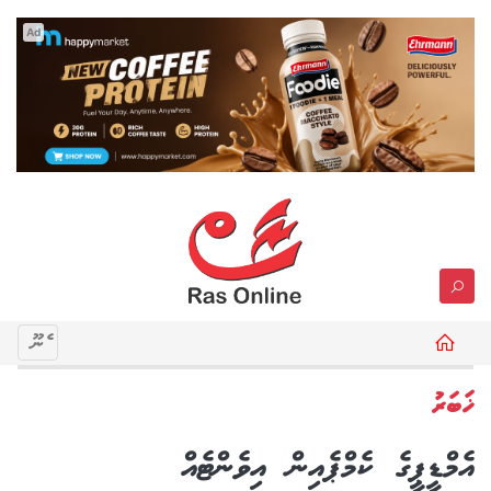
Ad
މެނޫ
ޚަބަރު
އެމްޑީޕީގެ ކެމްޕެއިން އިވެންޓެއް