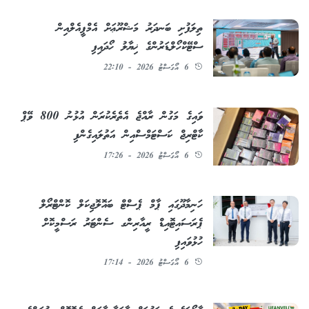
ތިލަފުށި ބަނދަރު މަޝްރޫޢަށް އެމްޕީއެލްއިން
ސްޓޭކްހޯލްޑަރުންގެ ޚިޔާލު ހޯދައިފި
6 އޯގަސްޓު 2026 - 22:10
ވައިގެ މަގުން ރާއްޖެ އެތެރެކުރަން އުޅުނު 800 ވޭޕް
ކާޓްރިޖް ކަސްޓަމްސްއިން އަތުލައިގެންފި
6 އޯގަސްޓު 2026 - 17:26
ހަނިމާދޫގައި ޕާމް ޕެސްޓް ބައޮލޮޖިކަލް ކޮންޓްރޯލް
ޕެރަސައިޓޮއިޑް ރީއާރިންގ ސެންޓަރު ރަސްމީކޮށް
ހުޅުވައިފި
6 އޯގަސްޓު 2026 - 17:14