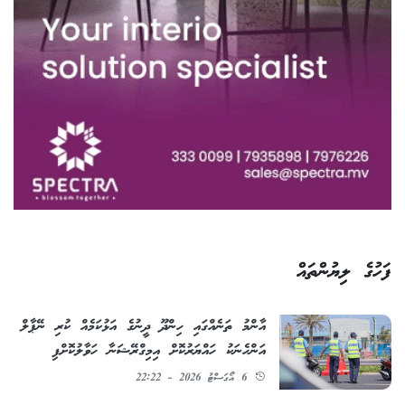
ފަހުގެ ލިޔުންތައް
އާންމު ތަނެއްގައި ހިންދޫ ދީނުގެ އަޅުކަމެއް ކުރި ނޭޕާލް
އަންހެނަކު ހައްޔަރުކޮށް އިމިގްރޭޝަނާ ހަވާލުކޮށްފި
6 އޯގަސްޓު 2026 - 22:22