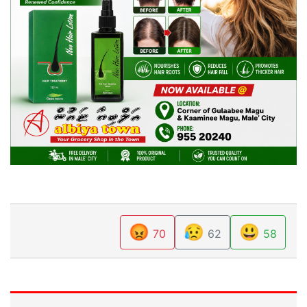
😡
😥
😃
70
62
58