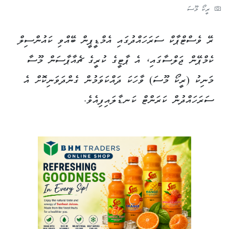
ރީކޯ މޫސަ
ރޭ ވެސްޓްޕާކް ސަރަހައްދުގައި އެމްޑީޕީން ބޭއްވި ކައުންސިލް
ކެމްޕޭން ޖަލްސާގައި، އެ ޕާޓީގެ ކުރީގެ ޗެއާޕާސަން މޫސާ
މަނިކު (ރީކޯ މޫސަ) ވާހަކަ ދައްކަވަމުން ގެންދަވަނިކޮށް އެ
ސަރަހައްދުން ކަރަންޓް ކަނޑާލައިފިއެވެ.