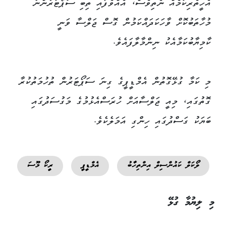
އެހީތެރިކަމެއް ނެތިވެސް، އެއްވެފައި ތިބި ސަޕޯޓަރުންނާ
މުހާތަބުކޮށް ވާހަކަދައްކަމުން ގޮސް ޖަލްސާ ވަނީ
ކާމިޔާބުކަމާއެކު ނިންމާލާފައެވެ.
މި ކަމާ ގުޅޭގޮތުން އެމްޑީޕީގެ ގިނަ ސަޕޯޓަރުން ތުހުމަތުކުރާ
ގޮތުގައި، މިއީ ޖަލްސާއަށް ހުރަސްއެޅުމުގެ މަގުސަދުގައި
ބަޔަކު ގަސްދުގައި ހިންގި އަމަލެކެވެ.
ލޯކަލް ކައުންސިލް އިންތިހާބު
އެމްޑީޕީ
ރީކޯ މޫސަ
މި ލިޔުމާ ގުޅޭ