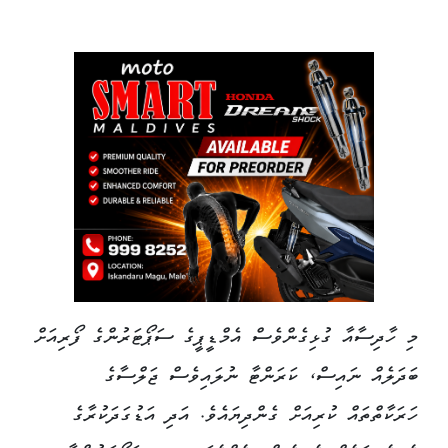
މި ހާދިސާއާ ގުޅިގެންވެސް އެމްޑީޕީގެ ސަޕޯޓަރުންގެ ފޯރިއަށް
ބަދަލެއް ނައިސް، ކަރަންޓާ ނުލައިވެސް ޖަލްސާގެ
ހަރަކާތްތައް ކުރިއަށް ގެންދިޔައެވެ. އަދި އަޑުގަދަކުރާގެ