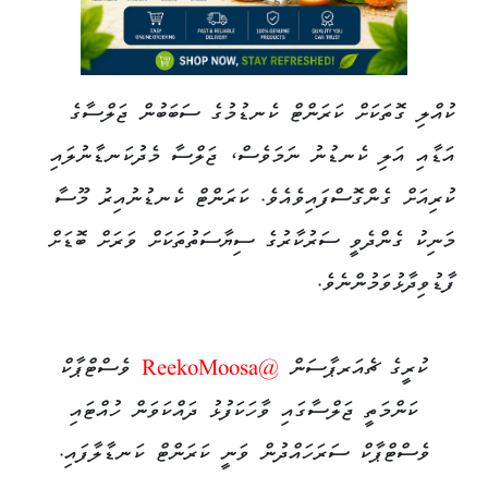
ކުއްލި ގޮތަކަށް ކަރަންޓް ކެނޑުމުގެ ސަބަބުން ޖަލްސާގެ
އަޑާއި އަލި ކެނޑުނު ނަމަވެސް، ޖަލްސާ މެދުކަނޑާނުލައި
ކުރިއަށް ގެންގޮސްފައިވެއެވެ. ކަރަންޓް ކެނޑުނުއިރު މޫސާ
މަނިކު ގެންދެވީ ސަރުކާރުގެ ސިޔާސަތުތަކަށް ވަރަށް ބޮޑަށް
ފާޑުވިދާޅުވަމުންނެވެ.
ކުރީގެ ޗެއަރޕާސަން
@ReekoMoosa
ވެސްޓްޕާކް
ކަންމަތީ ޖަލްސާގައި ވާހަކަފުޅު ދައްކަވަން ހުއްޓައި
ވެސްޓްޕާކް ސަރަހައްދުން ވަނީ ކަރަންޓް ކަނޑާލާފައި.