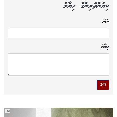
ކިޔުންތެރިންގެ ހިޔާލު
ނަން
ޙިޔާލު
ފޮނުވާ
Ad