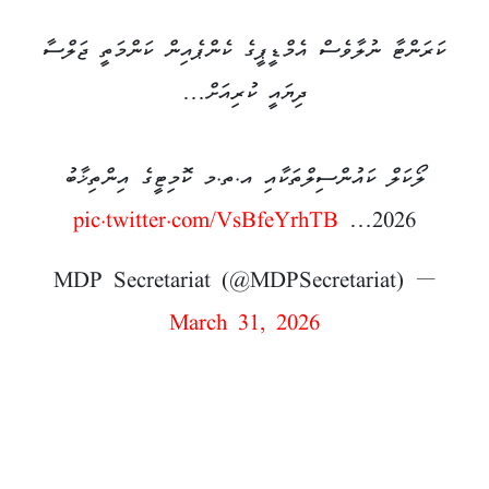
ކަރަންޓާ ނުލާވެސް އެމްޑީޕީގެ ކެންޕެއިން ކަންމަތީ ޖަލްސާ
ދިޔައީ ކުރިއަށް…
ލޯކަލް ކައުންސިލްތަކާއި އ.ތ.މ ކޮމިޓީގެ އިންތިޚާބު
pic.twitter.com/VsBfeYrhTB
2026…
— MDP Secretariat (@MDPSecretariat)
March 31, 2026