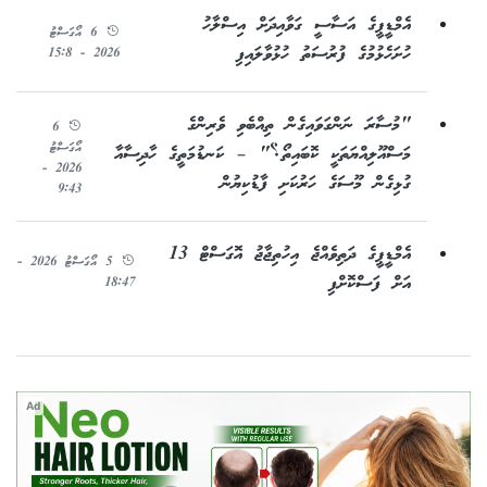
އެމްޑީޕީގެ އަސާސީ ގަވާއިދަށް އިސްލާހު
6 އޯގަސްޓު
ހުށަހެޅުމުގެ ފުރުސަތު ހުޅުވާލައިފި
2026 - 15:8
"މުސާރަ ނަންގަވައިގެން ތިއްބެވި ވެރިންގެ
6
އޯގަސްޓު
މަސްއޫލިއްޔަތަކީ ކޮބައިތޯ؟" – ކަނޑުމަތީގެ ހާދިސާއާ
2026 -
ގުޅިގެން މޫސަގެ ހަރުކަށި ފާޑުކިޔުން
9:43
އެމްޑީޕީގެ ދަތިވެއްޖެ އިހުތިޖާޖު އޮގަސްޓް 13
5 އޯގަސްޓު 2026 -
އަށް ފަސްކޮށްފި
18:47
Ad