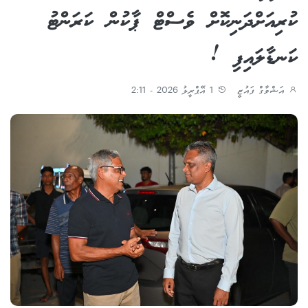
ކުރިއަށްދަނިކޮށް ވެސްޓް ޕާކުން ކަރަންޓު
ކަނޑާލައިފި !
އަޝްވާގް ފައުޒީ
1 އޭޕްރީލު 2026 - 2:11