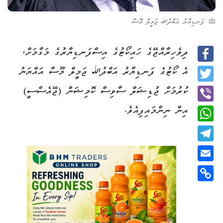
ފަނޑިޔާރު އަބްދުﷲ ޖަމީލް މޫސާ
ދިވެހިރާއްޖޭގެ ހައިކޯޓުގެ އިސްފަނޑިޔާރުގެ މަގާމަށް،
Facebook
އެ ކޯޓުގެ ފަނޑިޔާރު އަބްދުﷲ ޖަމީލް މޫސާ އައްޔަނު
Twitter
ކުރުމަށް ޖުޑިޝަލް ސާވިސް ކޮމިޝަން (ޖޭއެސްސީ)
އިން ނިންމައިފިއެވެ.
Viber
WhatsApp
Telegram
Email
Copy
Link