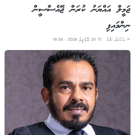
ޖަމީލް އައްޔަނު ކުރަން ޖޭއެސްސީން
ނިންމައިފި
އަހުމަދު ޝާހް
20 އޭޕްރީލު 2026 - 16:56