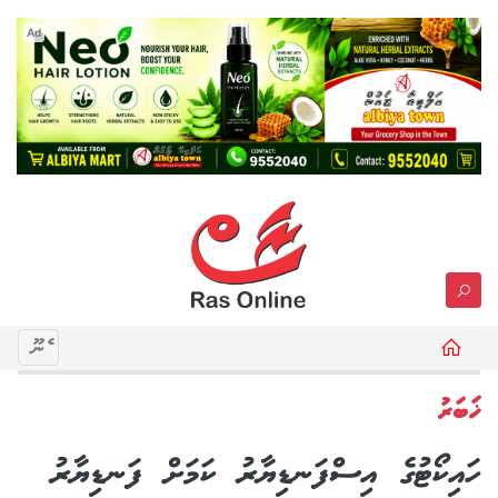
Ad
މެނޫ
ޚަބަރު
ހައިކޯޓުގެ އިސްފަނޑިޔާރު ކަމަށް ފަނޑިޔާރު