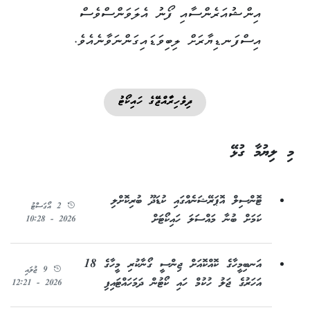
އިންޝުއަރެންސާއި ފޯނު އެލަވަންސްވެސް
އިސްފަނޑިޔާރަށް ލިބިވަޑައިގަންނަވާނެއެވެ.
ދިވެހިރާއްޖޭގެ ހައިކޯޓު
މި ލިޔުމާ ގުޅޭ
ޓޮންސިލް އޮޕަރޭޝަނެއްގައި ކުޑަދޫ ބުރިކޮށްލި
2 އޯގަސްޓު
ކަމަށް ބުނާ މައްސަލަ ހައިކޯޓަށް
2026 - 10:28
އަނބިމީހާގެ ކޮއްކޮއަށް ޖިންސީ ގޯނާކުރި މީހާގެ 18
9 ޖުލައި
އަހަރުގެ ޖަލު ހުކުމް ހައި ކޯޓުން ދަމަހައްޓައިފި
2026 - 12:21