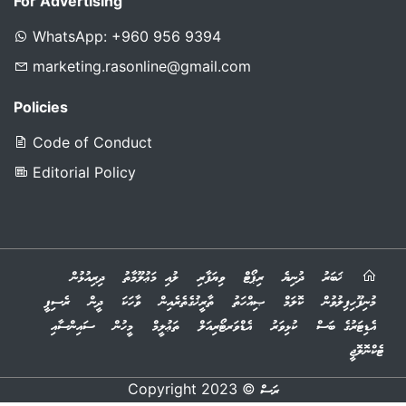
rasonlinemv@gmail.com
For Advertising
WhatsApp: +960 956 9394
marketing.rasonline@gmail.com
Policies
Code of Conduct
Editorial Policy
ޚަބަރު
ދުނިޔެ
ރިޕޯޓް
ވިޔަފާރި
ލުއި މަޢުލޫމާތު
ދިރިއުޅުން
މުނިފޫހިފިލުވުން
ކޮލަމް
ޞިއްހަތު
ތާރީޚުގެތެރެއިން
ވާހަކަ
ދީން
ރެސިޕީ
އެޑިޓަރުގެ ބަސް
ކުޅިވަރު
އެޑްވަރޓޯރިއަލް
ތަޢުލީމް
މީހުން
ސައިންސާއި