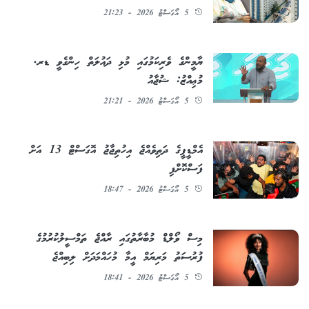
5 އޯގަސްޓު 2026 - 21:23
ޔާމީންގެ ވެރިކަމުގައި މުޅި ދައުލަތް ހިންގެވީ ޑރ.
މުޢިއްޒު: ޝުޖާއު
5 އޯގަސްޓު 2026 - 21:21
އެމްޑީޕީގެ ދަތިވެއްޖެ އިހުތިޖާޖު އޮގަސްޓް 13 އަށް
ފަސްކޮށްފި
5 އޯގަސްޓު 2026 - 18:47
މިސް ވޯލްޑް މުބާރާތުގައި ރާއްޖެ ތަމްސީލުކުރުމުގެ
ފުރުސަތު މަރިޔަމް އީމާ މުހައްމަދަށް ލިބިއްޖެ
5 އޯގަސްޓު 2026 - 18:41