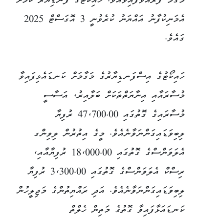
މަގާމު ފުރުއްވާފައިވެއެވެ. ހައިކޯޓުގެ ފަނޑިޔާރު ކަމަށް
އެމަނިކުފާނު އައްޔަނު ކުރެވުނީ 3 އޮގަސްޓް 2025
ގައެވެ.
ހައިކޯޓުގެ އިސްފަނޑިޔާރުގެ މަގާމަށް ކަނޑައެޅިފައިވާ
މުސާރައާއި އިނާޔަތްތަކަށް ބަލާއިރު، އަސާސީ
މުސާރައިގެ ގޮތުގައި 47،700.00 ރުފިޔާ
ލިބިވަޑައިގަންނަވާނެއެވެ. މީގެ އިތުރުން ލިވިންގ
އެލަވަންސްގެ ގޮތުގައި 18،000.00 ރުފިޔާއާއި،
ރިސްކް އެލަވަންސްގެ ގޮތުގައި 3،300.00 ރުފިޔާ
ލިބިވަޑައިގަންނަވާނެއެވެ. އަދި ރައްޔިތުންގެ މަޖިލީހުން
ކަނޑައަޅާފައިވާ ގޮތުގެ މަތިން ހެލްތް