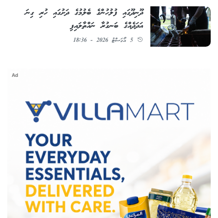
ދޫނިދޫގައި ފުލުހުންގެ ބެލުމުގެ ދަށުގައި ހުރި ގިނަ
އަދަދެއްގެ ބަނގުރާ ނައްތާލައިފި
5 އޯގަސްޓު 2026 - 18:36
Ad