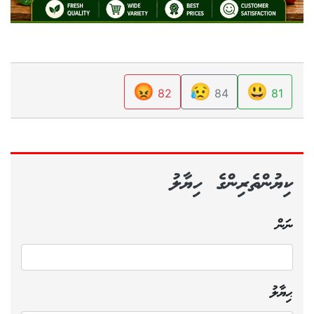
😡
😥
😃
82
84
81
ކިޔުންތެރިންގެ ހިޔާލު
ނަން
ޙިޔާލު