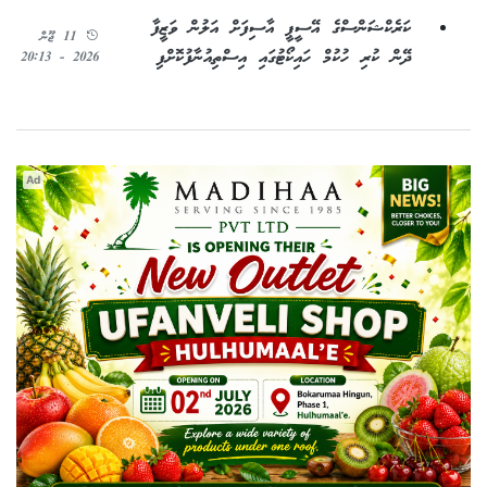
ކަރެކްޝަންސްގެ އޭސީޕީ އާސިފަށް އަލުން ވަޒީފާ
11 ޖޫން
ދޭން ކުރި ހުކުމް ހައިކޯޓުގައި އިސްތިއުނާފުކޮށްފި
2026 - 20:13
Ad