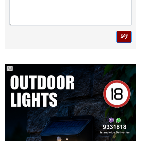
ފޮނުވާ
Ad