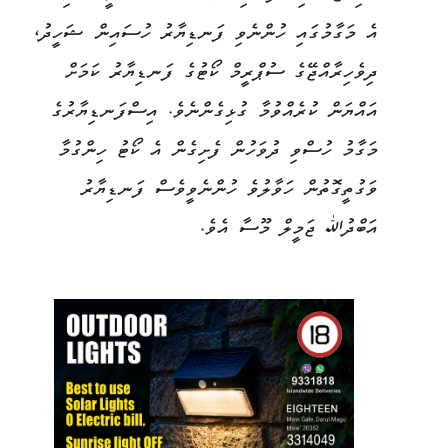
އެ މަގާމުގައި ހުންނެވި ފަނޑިޔާރު ހުސައިން ޝަހީދު،
ދިވެހިރާއްޖޭގެ ސުޕްރީމް ކޯޓުގެ ފަނޑިޔާރު ކަމަށް
އައްޔަން ކުރެއްވުމާ ގުޅިގެންނެވެ. އިސްފަނޑިޔާރުގެ
މަގާމު ހުސްވި ދުވަހުން ފެށިގެން އެ ކޯޓު ހިންގުމާ
ވަގުތީގޮތުން ހަވާލުވެ ހުންނެވީވެސް ފަނޑިޔާރު
އަބްދުﷲ ޖަމީލް މޫސާ އެވެ.