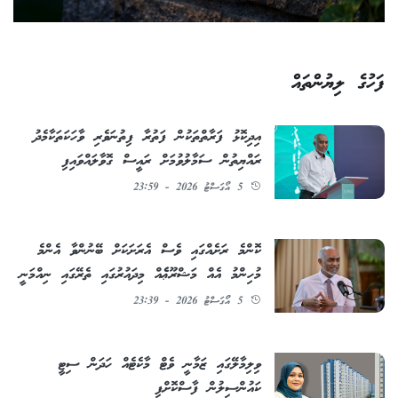
ފަހުގެ ލިޔުންތައް
އިދިކޮޅު ފަރާތްތަކުން ފަތުރާ ފިތުނަވެރި ވާހަކަތަކާމެދު
ރައްޔިތުން ސަމާލުވުމަށް ރައީސް ގޮވާލައްވައިފި
5 އޯގަސްޓު 2026 - 23:59
ކޮންމެ ރަށެއްގައި ވެސް އެރަށަކަށް ބޭނުންވާ އެންމެ
މުހިންމު އެއް މަޝްރޫޢެެއް މިދައުރުގައި ތެރޭގައި ނިއްމަނީ
5 އޯގަސްޓު 2026 - 23:39
ވިލިމާލޭގައި ޒަމާނީ ވެޓް މާކެޓެއް ހަދަން ސިޓީ
ކައުންސިލުން ފާސްކޮށްފި