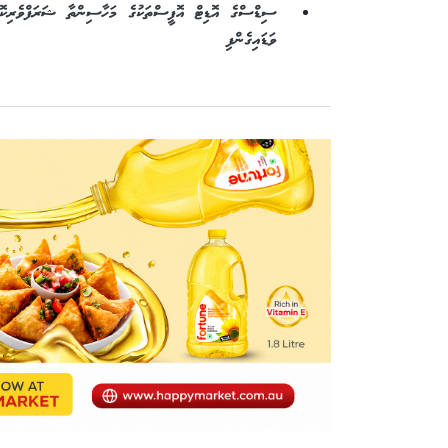
ސިޑްސްގެ އޮޑިޓް އޮފީސްތަކުގެ މަހާސިންތާ ޝަރަފްވެރިކޮށް
ވަޑައިގެންފި