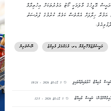
ައީސް އޮފީހުގެ މާލަމަކީ ކޯޓު އަމުރުތަކަށް އިހުތިރާމް
ު އަމުރާ ހިލާފަށް އެއްވެސް ކަމެއް ކުރުމުގެ ފުރުސަތު
ޅުވިއެވެ.
ރައީސުލްޖުމްހޫރިއްޔާ ޑރ. މުޙައްމަދު މުޢިއްޒު
ނޫސްވެރިން
ސް މުޢިއްޒު ހުޅުވައިދެއްވައިފި
5 އޯގަސްޓު 2026 - 18:24
އިމުކޮށްގެން: ރައީސް މުއިއްޒު
5 އޯގަސްޓު 2026 - 12:5