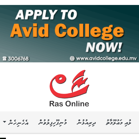
ލުއި މަޢުލޫމާތު
ދިރިއުޅުން
މުނިފޫހިފިލުވުން
އެހެނިހެން