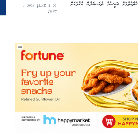
ދެއްވުމަށް ރައީސްގެ ދެކަނބަލުން އުކުޅަހަށް
5 އޯގަސްޓު 2026 -
10:57
Ad