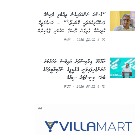
"މުސާރަ ނަންގަވައިގެން ތިއްބެވި ވެރިންގެ
މަސްއޫލިއްޔަތަކީ ކޮބައިތޯ؟" – ކަނޑުމަތީގެ
ހާދިސާއާ ގުޅިގެން މޫސަގެ ހަރުކަށި ފާޑުކިޔުން
6 އޯގަސްޓު 2026 - 9:43
ރާއްޖޭގެ އިގްތިސާދަށް އަދިވެސް ތަހައްމަލު
ކުރަންޖެހިފައިވަނީ އެމްޑީޕީގެ ނާކާމިޔާބީތަކުގެ
ބުރަ: މިނިސްޓަރު ޝިޔާމް
6 އޯގަސްޓު 2026 - 9:27
Ad