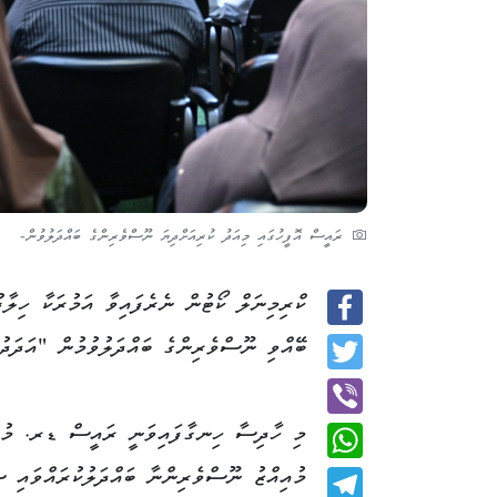
ރައީސް އޮފީހުގައި މިއަދު ކުރިއަށްދިޔަ ނޫސްވެރިންގެ ބައްދަލުވުން-
ކްރިމިނަލް ކޯޓުން ނެރެފައިވާ އަމުރަކާ ހިލާފ
Facebook
ބޭއްވި ނޫސްވެރިންގެ ބައްދަލުވުމުން "އަދަދު
Twitter
މި ހާދިސާ ހިނގާފައިވަނީ ރައީސް ޑރ. މުހަ
Viber
މުއިއްޒު ނޫސްވެރިންނާ ބައްދަލުކުރައްވައި ސ
WhatsApp