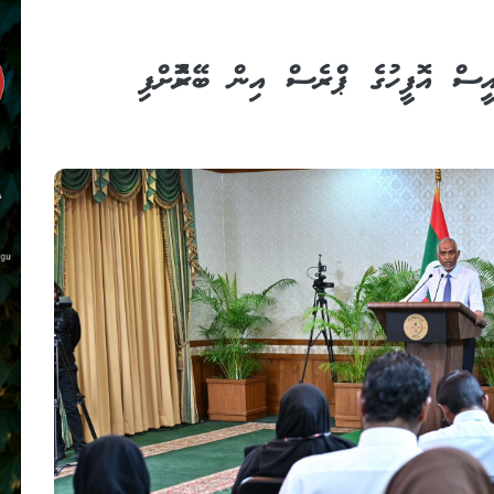
ައީސް އޮފީހުގެ ޕްރެސް އިން ބޭރުކޮށްފި