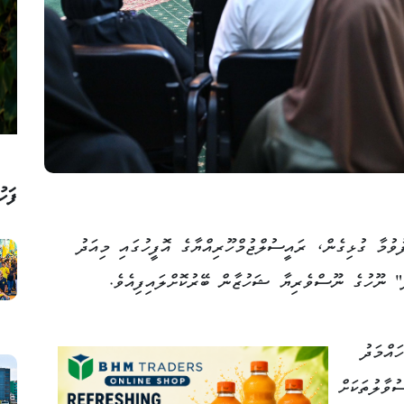
ފަހު
ުވުމާ ގުޅިގެން، ރައީސުލްޖުމްހޫރިއްޔާގެ އޮފީހުގައި މިއަދު
" ނޫހުގެ ނޫސްވެރިޔާ ޝަހުޒާން ބޭރުކޮށްލައިފިއެވެ.
އްމަދު
ުވާލުތަކަށް