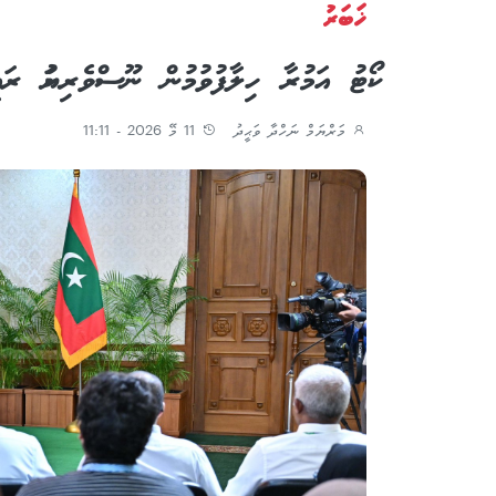
ޚަބަރު
ކޯޓު އަމުރާ ހިލާފުވުމުން ނޫސްވެރިޔަކު ރ
މަރްޔަމް ނަހްދާ ވަޙީދު
11 މޭ 2026 - 11:11