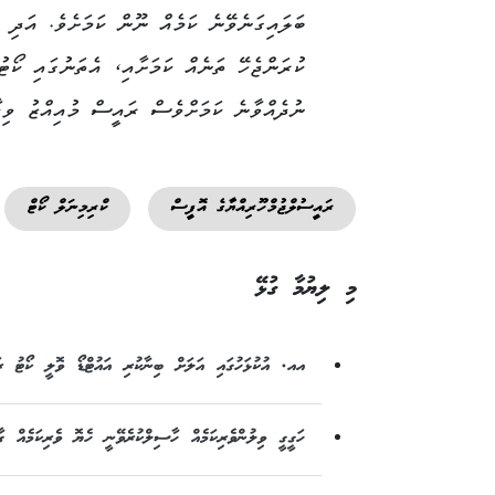
ބަލައިގަނެވޭނެ ކަމެއް ނޫން ކަމަށެވެ. އަދި ރ
ކުރަންޖެހޭ ތަނެއް ކަމަށާއި، އެތަނުގައި ކޯޓ
ނުދެއްވާނެ ކަމަށްވެސް ރައީސް މުއިއްޒު ވިދާ
ރައީސުލްޖުމްހޫރިއްޔާގެ އޮފީސް
ކްރިމިނަލް ކޯޓް
މި ލިޔުމާ ގުޅޭ
އއ. އުކުޅަހުގައި އަލަށް ބިނާކުރި އައުޓްޑޯ ވޮލީ ކޯޓު ރައީ
ހަގީގީ ވިލުންވެރިކަމެއް ހާސިލްކުރެވޭނީ ހެޔޮ ވެރިކަމެއް ގާ