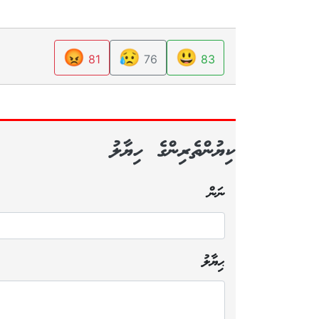
😡
😥
😃
81
76
83
ކިޔުންތެރިންގެ ހިޔާލު
ނަން
ޙިޔާލު