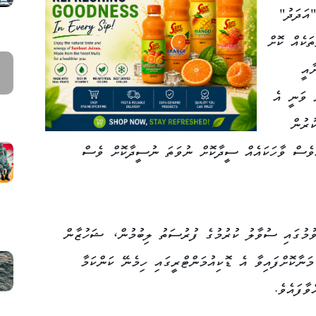
"އަދަދު"
ަކެއް ކޮށް
ާއީ
ް ވަނީ އެ
ުރުން
އްވެސް ވާހަކައެއް ސީދާކޮށް ނުވަތަ ނުސީދާކޮށް ވެސް
ުމުގައި ސުވާލު ކުރުމުގެ ފުރުސަތު ލިބުމުން، ޝަހުޒާން
ަނާކޮށްފައިވާ އެ ޑޮކިއުމަންޓްރީގައި ހިމެނޭ ކަންކަމާ
ވާފައެވެ.