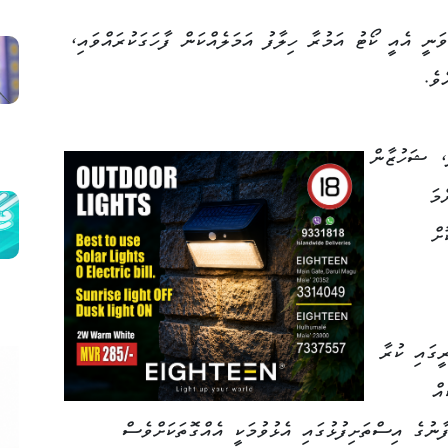
ނީ އެއީ ކޯޓު އަމުރާ ހިލާފު އަމަލެއްކަން ފާހަގަކުރައްވައި،
ވެ.
ަ، ޝަހުޒާން
މަ
ށް
ީގައި ކުރާ
އް
ާނުގެ އިސްތަށިފުޅުގައި އެޅުވުމަކީ އެއްގޮތަކަށްވެސް