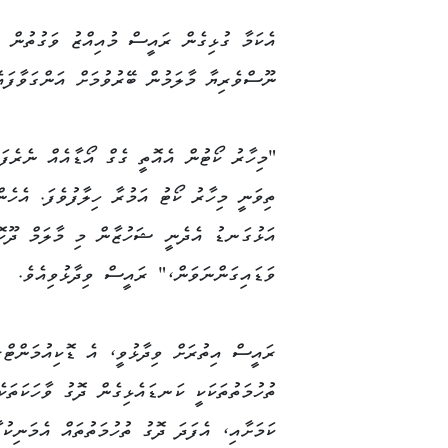
އެކަމާ ގުޅިގެން ރައީސް މުއިއްޒު ވަގުތުން ވަ
ނޫސްވެރިޔާ މާލަމުން ބޭރުވުމަށް އަންގަވާފައެ
"މިހާރު ކޯޓުން އެއޮތީ ގެގް އޯޑާއެއް ނެރެފ
ތިވަނީ މިހާރު ކޯޓު އަމުރާ ހިލާފުވެފަ. އެހެން
އަޅުގަނޑު އެދެނީ ޝަހުޒާން މި މާލަމް ދޫކޮ
ވަޑައިގަންނަވަން،" ރައީސް ވިދާޅުވިއެވެ.
ރައީސް އިތުރަށް ވިދާޅުވީ، އެ ޑޮކިއުމަންޓްރ
ތުހުމަތުތަކަކީ ކަނޑައެޅިގެން ދޮގު ވާހަކަތަކެ
ކަމަށާއި، އެފަދަ ދޮގު ތުހުމަތުތައް އެމަނިކުފ