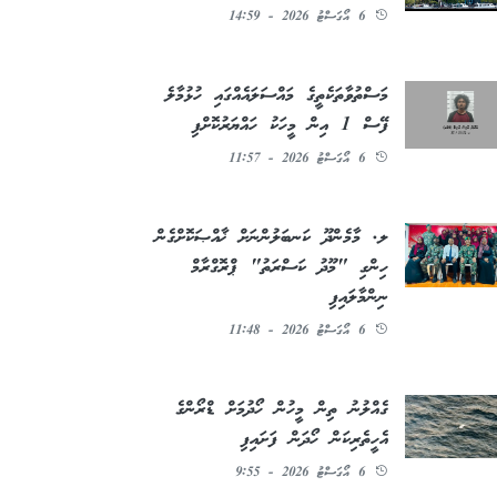
6 އޯގަސްޓު 2026 - 14:59
މަސްތުވާތަކެތީގެ މައްސަލައެއްގައި ހުޅުމާލެ
ފޭސް 1 އިން މީހަކު ހައްޔަރުކޮށްފި
6 އޯގަސްޓު 2026 - 11:57
ލ. މާމެންދޫ ކަނބަލުންނަށް ޚާއްޞަކޮށްގެން
ހިންގި "މޫދު ކަސްރަތު" ޕްރޮގްރާމް
ނިންމާލައިފި
6 އޯގަސްޓު 2026 - 11:48
ގެއްލުނު ތިން މީހުން ހޯދުމަށް ޑްރޯންގެ
އެހީތެރިކަން ހޯދަން ފަށައިފި
6 އޯގަސްޓު 2026 - 9:55