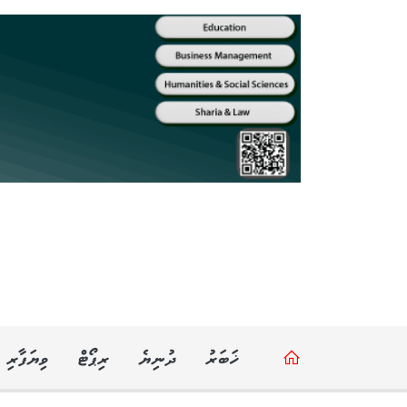
ޚަބަރު
ދުނިޔެ
ރިޕޯޓް
ވިޔަފާރި