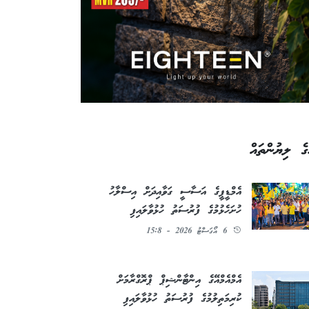
ގެ ލިޔުންތައް
އެމްޑީޕީގެ އަސާސީ ގަވާއިދަށް އިސްލާހު
ހުށަހެޅުމުގެ ފުރުސަތު ހުޅުވާލައިފި
6 އޯގަސްޓު 2026 - 15:8
އެމްއެމްއޭގެ އިންޓާންޝިޕް ޕްރޮގްރާމަށް
ކުރިމަތިލުމުގެ ފުރުސަތު ހުޅުވާލައިފި