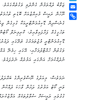
ޖަވާބު ދެއްވަމުން ގެންދެވި ވަގުތެއްގައެވެ. 
Telegram
ނޫހުން ރައީސް މުއިއްޒުއަށް ބޮޑެތި ތުހުމަތުތ
Email
ގެނެސްދިން ޑޮކިއުމަންޓްރީއަކާ ގުޅިގެން ޖިނ
Copy
Link
ތަހުގީގެއް ފަށާފައިވާއިރު، ކްރިމިނަލް ކޯޓުނ
ޑޮކިއުމަންޓްރީ މުޖުތަމައުގެ ތެރޭގައި ދައުރުކ
ވަގުތުން ހުއްޓާލުމަށާއި، އޭގައި ހިމެނޭ އެ
ނުދެއްކުމަށް އަންގައި އަމުރެއް ނެރެފައެވެ.
ނަމަވެސް، މިއަދުގެ ނޫސްވެރިންގެ ބައްދަލުވ
ވަނީ ކޯޓު އަމުރުގެ ދަށުން ވާހަކަ ދެއްކުން މ
ގުޅުވައި ރައީސަށް ސުވާލުތަކެއް އަމާޒުކުރައް