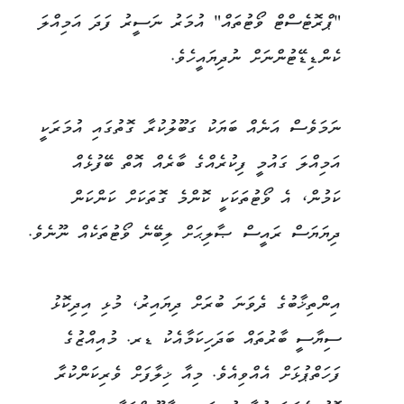
"ޕްރޮޓެސްޓް ވޯޓުތައް" އުމަރު ނަސީރު ފަދަ އަމިއްލަ
ކެންޑިޑޭޓުންނަށް ނުދިޔައީހެވެ.
ނަމަވެސް އަނެއް ބަޔަކު ގަބޫލުކުރާ ގޮތުގައި އުމަރަކީ
އަމިއްލަ ގައުމީ ފިކުރެއްގެ ބާރެއް އޮތް ބޭފުޅެއް
ކަމުން، އެ ވޯޓުތަކަކީ ކޮންމެ ގޮތަކަށް ކަންކަން
ދިޔަޔަސް ރައީސް ޞާލިޙަށް ލިބޭނެ ވޯޓުތަކެއް ނޫނެވެ.
އިންތިޚާބުގެ ދެވަނަ ބުރަށް ދިޔައިރު، މުޅި އިދިކޮޅު
ސިޔާސީ ބާރުތައް ބަދަހިކަމާއެކު ޑރ. މުއިއްޒުގެ
ފަހަތްޕުޅަށް އެއްވިއެވެ. މިއާ ޚިލާފަށް ވެރިކަންކުރާ