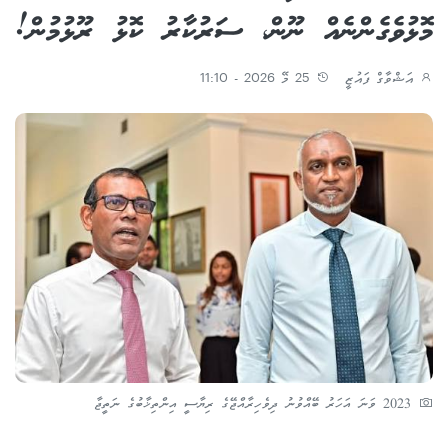
މޮޅުވެގެންނެއް ނޫން، ސަރުކާރު ކޮޅު ރޫޅުމުން!
އަޝްވާގް ފައުޒީ
25 މޭ 2026 - 11:10
2023 ވަނަ އަހަރު ބޭއްވުނު ދިވެހިރާއްޖޭގެ ރިޔާސީ އިންތިޚާބުގެ ނަތީޖާ