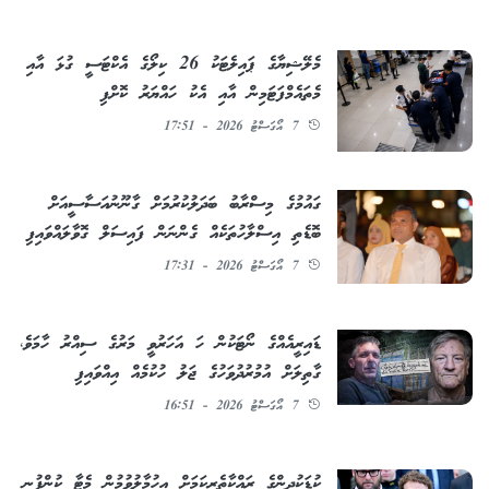
މެލޭޝިޔާގެ ޕައިލެޓަކު 26 ކިލޯގެ އެކްޓަސީ ގުޅަ އާއި
މެތައެމްފަޓަމިން އާއި އެކު ހައްޔަރު ކޮށްފި
7 އޯގަސްޓު 2026 - 17:51
ގައުމުގެ މިސްރާބު ބަދަލުކުރުމަށް ގާނޫނުއަސާސީއަށް
ބޮޑެތި އިސްލާހުތަކެއް ގެންނަން ފައިސަލް ގޮވާލައްވައިފި
7 އޯގަސްޓު 2026 - 17:31
ޑައިރީއެއްގެ ނޯޓަކުން ހަ އަހަރުވީ މަރުގެ ސިއްރު ހާމަވެ،
ގާތިލަށް އުމުރުދުވަހުގެ ޖަލު ހުކުމެއް އިއްވައިފި
7 އޯގަސްޓު 2026 - 16:51
ކުޑަކުދިންގެ ރައްކާތެރިކަމަށް އިހުމާލުވުމުން މެޓާ ކުންފުނި