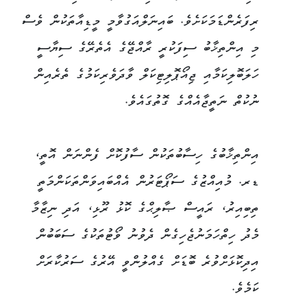
ރިފަރެންޑަމަކަށެވެ. ބައިނަލްއަގުވާމީ މީޑިއާތަކުން ވެސް
މި އިންތިޚާބު ސިފަކުރީ ރާއްޖޭގެ އެތެރޭގެ ސިޔާސީ
ހަލަބޮލިކަމާއި ޖިއޯޕޮލިޓިކަލް ވާދަވެރިކަމުގެ ތެރެއިން
ނުކުތް ނަތީޖާއެއްގެ ގޮތުގައެވެ.
އިންތިޚާބުގެ ހިސާބުތަކުން ސާފުކޮށް ފެންނަން އޮތީ،
ޑރ. މުއިއްޒުގެ ސަޕޯޓަރުން އެއްބައިވަންތަކަންމަތީ
ތިބިއިރު، ރައީސް ޞާލިޙްގެ ކޮޅު ރޫޅި، އަދި ނިޒާމާ
މެދު ހިތްހަމަނުޖެހިގެން ދެވުނު ވޯޓުތަކުގެ ސަބަބުން
އިދިކޮޅަށްވުރެ ބޮޑަށް ގެއްލުންވީ އޭރުގެ ސަރުކާރަށް
ކަމެވެ.