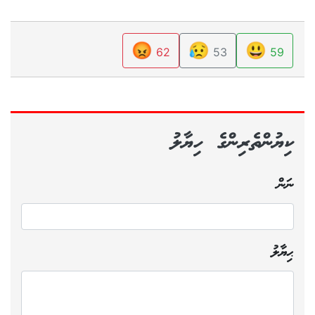
😡
😥
😃
62
53
59
ކިޔުންތެރިންގެ ހިޔާލު
ނަން
ޙިޔާލު