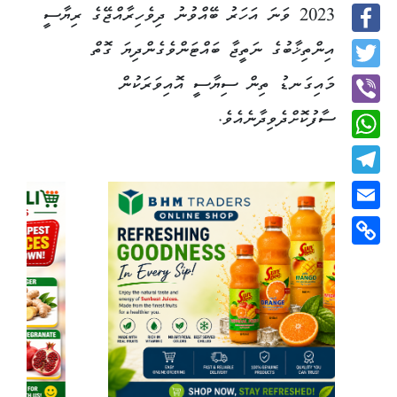
2023 ވަނަ އަހަރު ބޭއްވުނު ދިވެހިރާއްޖޭގެ ރިޔާސީ
Facebook
އިންތިޚާބުގެ ނަތީޖާ ބައްޓަންވެގެންދިޔަ ގޮތް
Twitter
މައިގަނޑު ތިން ސިޔާސީ އޮއިވަރަކުން
ސާފުކޮށްދެވިދާނެއެވެ.
Viber
WhatsApp
Telegram
Email
Copy
Link