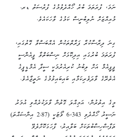
ނަމަ، ފުރަތަމަ ބުރު ހޯއްދެވުމުގެ ފުރުސަތު ޑރ.
މުއިއްޒަށް ނުލިބުނީސް ކަމުގެ ވާހަކައެވެ.
ގިނަ ދިރާސާކުރާ ފަރާތްތަކުން އެއްބަސްވާ ގޮތުގައި،
ފުރަތަމަ ބުރުގައި އިދިކޮޅަށް ނިސްބަތްވާ ޕީއެންސީ
ޕީޕީއެމް އަށް ލިބުނު ކުރިއެރުމަކީ ސީދާ އެމްޑީޕީގެ
އެތެރޭގެ ވާދަވެރިކަމާއި ބައިބައިވުމުގެ ނަތީޖާއެވެ.
މީގެ އިތުރުން، އަމިއްލަ ގޮތުން ވާދަކުރެއްވި އުމަރު
ނަސީރު ހޯއްދެވި 6،343 ވޯޓަކީ (2.87 އިންސައްތަ)
ތަފާސްހިސާބުތަކަށް ބަލާއިރު، ފާހަގަކޮށްލެވޭ