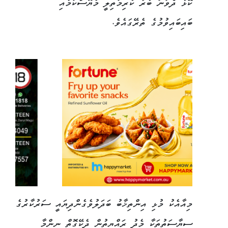
ކޮޅު ދެވަނަ ބުރާ ކުރިމަތިލީ މާޔޫސްކަމާއި
ބައިބައިވުމުގެ ތެރޭގައެވެ.
މިއާއެކު މުޅި އިންތިޚާބު ބަދަލުވެގެންދިޔައީ ސަރުކާރުގެ
ސިޔާސަތުތަކާ މެދު ރައްޔިތުން ދެކޭގޮތް ނިންމާ