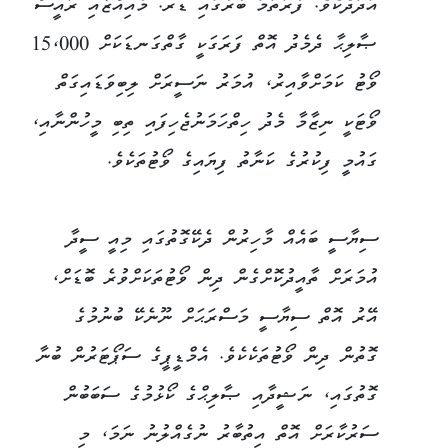
އަދަދެކެވެ. ފުރަތަމަ ބުރުގައި ޑރ. މުއިއްޒާއި ރައީސް
ޞާލިޙާ ދެމެދު އޮތް ފަރަގަކީ ގާތްގަނޑަކަށް 15،000
ވޯޓު ކަމަށްވާއިރު، އުމަރު ނަސީރަށް ލިބިވަޑައިގަތް
ވޯޓަކީ ނިޒާމާ މެދު ހިތްހަމަނުޖެހިފައި ތިބި މީހުންނާއި،
ގައުމީ ފިކުރުގެ ކަނާތު ފިޔައިގެ ވޯޓުތަކެވެ.
ސިޔާސީ ބައެއް މާހިރުން ދެކޭގޮތުގައި މިއީ ސީދާ
އުމަރަށް ތާއީދުކޮށްގެން ދިން ވޯޓުތަކަށްވުރެ ބޮޑަށް،
އޭރު އޮތް ސިޔާސީ މަސްރަޙަށް ނޫނެކޭ ބުނުމުގެ
ގޮތުން ދިން ވޯޓުތަކެކެވެ. އެމްޑީޕީގެ ސަޕޯޓަރުން ބުނާ
ގޮތުގައި، ނަޝީދާއި ޞާލިޙްގެ ކޯޅުމުގެ ސަބަބުން
ސަރުކާރަށް އޮތް އިތުބާރު ނުގެއްލުނު ނަމަ، މި