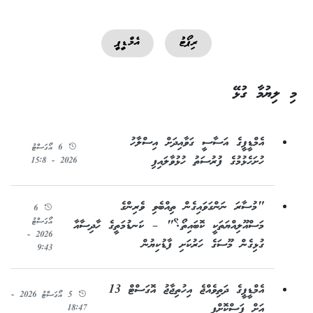
ރިޕޯޓު
އެމްޑީޕީ
މި ލިޔުމާ ގުޅޭ
އެމްޑީޕީގެ އަސާސީ ގަވާއިދަށް އިސްލާހު
6 އޯގަސްޓު
ހުށަހެޅުމުގެ ފުރުސަތު ހުޅުވާލައިފި
2026 - 15:8
"މުސާރަ ނަންގަވައިގެން ތިއްބެވި ވެރިންގެ
6
އޯގަސްޓު
މަސްއޫލިއްޔަތަކީ ކޮބައިތޯ؟" – ކަނޑުމަތީގެ ހާދިސާއާ
2026 -
ގުޅިގެން މޫސަގެ ހަރުކަށި ފާޑުކިޔުން
9:43
އެމްޑީޕީގެ ދަތިވެއްޖެ އިހުތިޖާޖު އޮގަސްޓް 13
5 އޯގަސްޓު 2026 -
އަށް ފަސްކޮށްފި
18:47