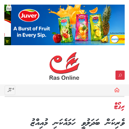
Ad
މެނޫ
ރިޕޯޓް
ވެރިކަން ބަދަލުވީ ހަމައެކަނި މުއިއްޒު