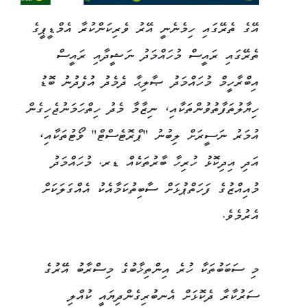
އޭގެ ތެރޭގައި ހިމެނެނީ އޭރު ވެރިކަންކުރާ އެމްޑީޕީގެ
ތެރޭގައި ރައީސް މުހައްމަދު ނަޝީދާއި ރައީސް
އިބްރާހީމް މުހައްމަދު ޞާލިޙާ ދެމެދު އުފެދުނު ބޮޑު
ހިޔާލުތަފާތުވުންތަކާއި، ނިޒާމާ މެދު ހިތްހަމަނުޖެހިގެން
އުމަރު ނަސީރަށް ލިބުނު "ޕްރޮޓެސްޓް" ވޯޓުތަކާއި،
އަދި އިދިކޮޅު ހުރިހާ ބާރުތަކެއް ޑރ. މުހައްމަދު
މުއިއްޒުގެ ފަހަތްޕުޅަށް ސާބިތުކަމާއެކު އެއްގަލަކަށް
އެރުމެވެ.
މި ސަބަބުތަކާ ހުރެ އިންތިޚާބުގެ މިސްރާބު އޭރުގެ
ސަރުކާރާ ދެކޮޅަށް އެނބުރިގެންދިޔައީ ކުއްލި