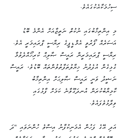
ސިހުމަކާއެކުގައެވެ.
މި އިންތިޚާބުގައި ނުކުތް ނަތީޖާއަށް އެންމެ ބޮޑު
އަސަރެއް ފޯރުވީ އެމްޑީޕީގެ ރިޔާސީ ޕްރައިމަރީ އެވެ.
ރިޔާސީ ޕްރައިމަރީން ރައީސް ޞާލިޙް ކުރިހޯއްދެވުމާ
ގުޅިގެން އުފެދުނު ޚިޔާލުތަފާތުވުންތައް ބޮޑުވެ، ރައީސް
ނަޝީދު ވަނީ ރައީސް ޞާލިޙަށް އިންތިޚާބު
ކާމިޔާބުކުރަން އުނދަގޫވާނެ ކަމަށް ފާޅުގައި
ވިދާޅުވެފައެވެ.
އަދި އޭގެ ފަހުން އެމަނިކުފާނު އިސްވެ ހުންނަވައި "ދަ