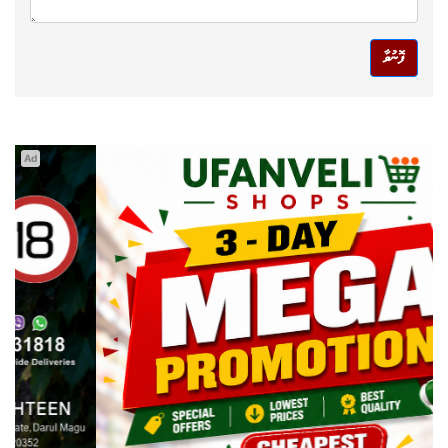
ފޮނުވާ
Ad