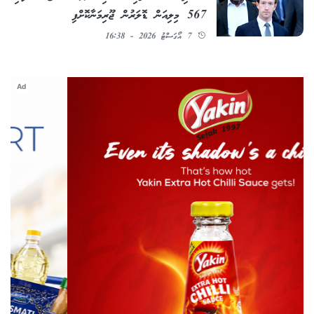
567 މިލިއަން ޑޮލަރުން ޖޫރިމަނާކޮށްފި
7 އޯގަސްޓު 2026 - 16:38
Ad