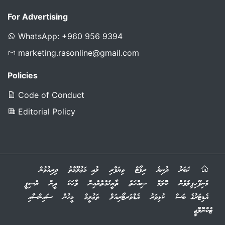
For Advertising
WhatsApp: +960 956 9394
marketing.rasonline@gmail.com
Policies
Code of Conduct
Editorial Policy
ޚަބަރު
ދުނިޔެ
ރިޕޯޓް
ވިޔަފާރި
ލުއި މަޢުލޫމާތު
ދިރިއުޅުން
މުނިފޫހިފިލުވުން
ކޮލަމް
ޞިއްހަތު
ތާރީޚުގެތެރެއިން
ވާހަކަ
ދީން
ރެސިޕީ
އެޑިޓަރުގެ ބަސް
ކުޅިވަރު
އެޑްވަރޓޯރިއަލް
ތަޢުލީމް
މީހުން
ސައިންސާއި
ޓެކްނޮލޮޖީ