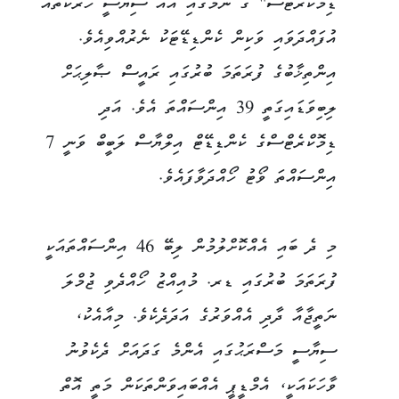
ޑިމޮކްރެޓްސް" ގެ ނަމުގައި އައު ސިޔާސީ ހަރަކާތެއް
އުފައްދަވައި ވަކިން ކެންޑިޑޭޓަކު ނެރުއްވިއެވެ.
އިންތިޚާބުގެ ފުރަތަމަ ބުރުގައި ރައީސް ޞާލިޙަށް
ލިބިވަޑައިގަތީ 39 އިންސައްތަ އެވެ. އަދި
ޑިމޮކްރެޓްސްގެ ކެންޑިޑޭޓް އިލްޔާސް ލަބީބް ވަނީ 7
އިންސައްތަ ވޯޓު ހޯއްދަވާފައެވެ.
މި ދެ ބައި އެއްކޮށްލުމުން ލިބޭ 46 އިންސައްތައަކީ
ފުރަތަމަ ބުރުގައި ޑރ. މުއިއްޒު ހޯއްދެވި ޖުމްލަ
ނަތީޖާއާ ދާދި އެއްވަރުގެ އަދަދެކެވެ. މިއާއެކު،
ސިޔާސީ މަސްރަޙުގައި އެންމެ ގަދައަށް ދެކެވުނު
ވާހަކައަކީ، އެމްޑީޕީ އެއްބައިވަންތަކަން މަތީ އޮތް