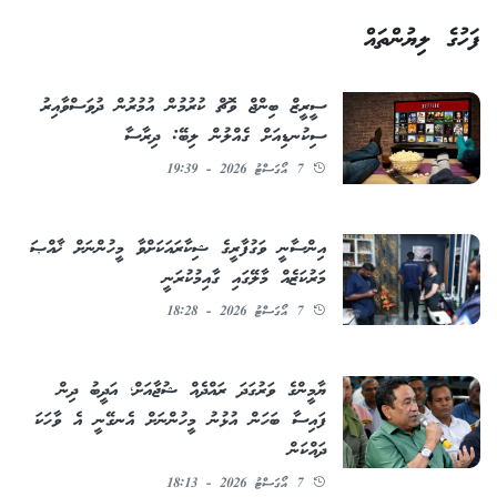
ފަހުގެ ލިޔުންތައް
ސީރީޒް ބިންޖް ވޮޗް ކުރުމުން އުމުރުން ދުވަސްވާއިރު
ސިކުނޑިއަށް ގެއްލުން ލިބޭ: ދިރާސާ
7 އޯގަސްޓު 2026 - 19:39
އިންސާނީ ވަގުފާރީގެ ޝިކާރައަކަށްވާ މީހުންނަށް ޚާއްޞަ
މަރުކަޒެއް މާލޭގައި ގާއިމުކުރަނީ
7 އޯގަސްޓު 2026 - 18:28
ޔާމީންގެ ވަރުގަދަ ރައްދެއް ޝުޖާއަށް؛ އަދީބު ދިން
ފައިސާ ބަހަން އުޅުނު މީހުންނަށް އެނގޭނީ އެ ވާހަކަ
ދައްކަން
7 އޯގަސްޓު 2026 - 18:13