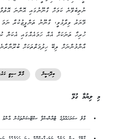
ނުތިބެވޭނެ ކަމަށް ގާނޫނުގައި އޮންނަ އޮތުމާ
މޭޔަރު ވިދާޅުވީ، ގާނޫނު ތަންފީޒުކުރާ ނަމަ 
ހުރިހާ ތަނަކަށް އެއް ހަމައެއްގައި އެކަން ކު
އާންމުންނަށް ލިބޭ ހިދުމަތްތަކަށް ބުރޫނާރާނެ
ބިދޭސީން
މާލޭ ސިޓީ ކައު
މި ލިޔުމާ ގުޅޭ
މާލެ ސަރަހައްދުގެ ޓްރާންސްފާ ސްޓޭޝަންތަކުން އާންމު އ
މާލޭގެ ތިން ތަނެއް ބަލައިފާސްކޮށް ގިނަ އަދަދެއްގެ ބަނގ