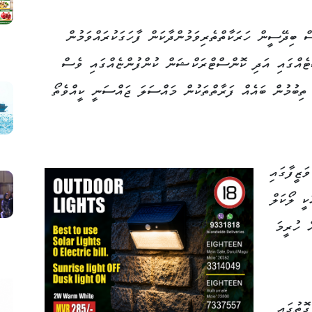
ް ބިދޭސީން ހަރަކާތްތެރިވަމުންދާކަން ފާހަގަކުރައްވަމުން
ޯޓެއްގައި އަދި ކޮންސްޓްރަކްޝަން ކުންފުންޏެއްގައި ވެސް
ތިބުމުން ބައެއް ފަރާތްތަކުން މައްސަލަ ޖައްސަނީ ކީއްވެތޯ
ަޒީފާގައި
ކީ ލޯކަލް
ް ހުރީމަ
ޮތުގައި