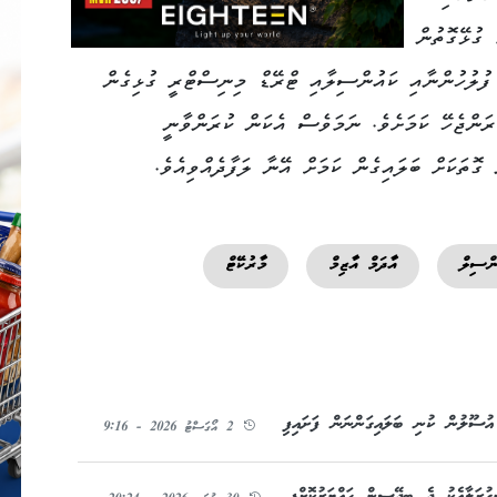
 ގުޅޭގޮތުން
ފުލުހުންނާއި ކައުންސިލާއި ޓްރޭޑް މިނިސްޓްރީ ގުޅިގެން
ރަންޖެހޭ ކަމަށެވެ. ނަމަވެސް އެކަން ކުރަންވާނީ
 ގޮތަކަށް ބަލައިގެން ކަމަށް އޭނާ ލަފާދެއްވިއެވެ.
ންސިލް
އާދަމް އާޒިމް
މާރުކޭޓް
ުސޫލުން ކުނި ބަލައިގަންނަން ފަށައިފި
2 އޯގަސްޓު 2026 - 9:16
ުރަލާއެކު ދެ ބިދޭސީން ހައްޔަރުކޮށްފި