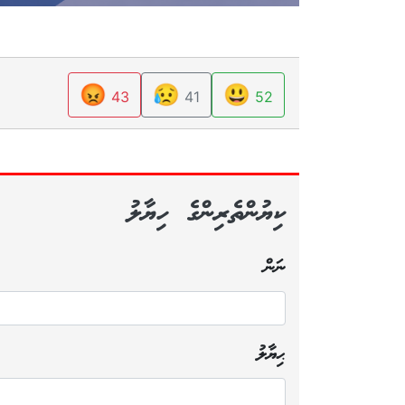
😡
😥
😃
43
41
52
ކިޔުންތެރިންގެ ހިޔާލު
ނަން
ޙިޔާލު