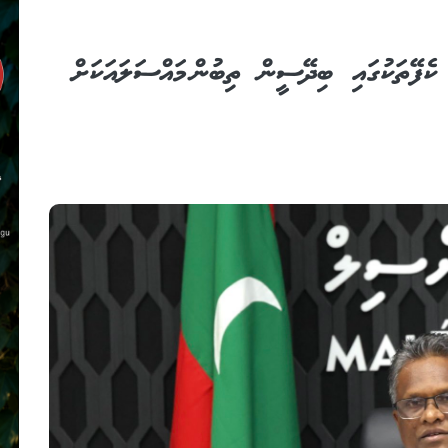
؛ ކެފޭތަކުގައި ބިދޭސީން ތިބުން މައްސަލައަކަށް