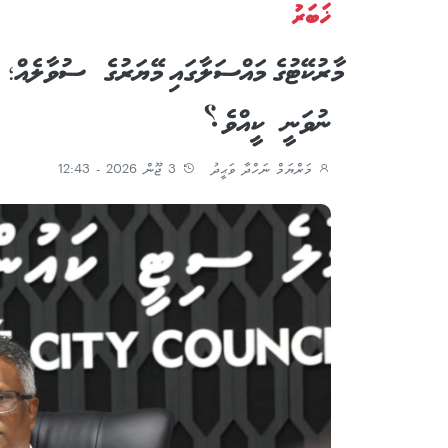
ޚަބަރު
މާރުކޭޓުގެ މައްސަލާގައި މޭޔަރުގެ ސުވާލެއް
ނުވަނީ ކީއްވެ؟
މަރްޔަމް ނަހްދާ ވަޙީދު
3 ޖޫން 2026 - 12:43