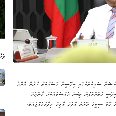
ފަހު
ކްޝަން ސައިޓުތަކުގައި ބިދޭސީން މަސައްކަތް ކުރުން އާންމު
ބިދޭސީ މުވައްޒަފުން ތިބުން މައްސަލައަކަށް ވާންޖެހޭ
ް މާލޭ ސިޓީގެ މޭޔަރު އާދަމް އާޒިމް ވިދާޅުވެއްޖެއެވެ.