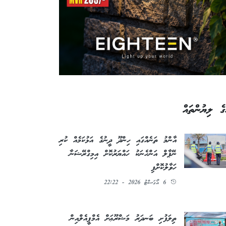
ގެ ލިޔުންތައް
އާންމު ތަނެއްގައި ހިންދޫ ދީނުގެ އަޅުކަމެއް ކުރި
ނޭޕާލް އަންހެނަކު ހައްޔަރުކޮށް އިމިގްރޭޝަނާ
ހަވާލުކޮށްފި
6 އޯގަސްޓު 2026 - 22:22
ތިލަފުށި ބަނދަރު މަޝްރޫޢަށް އެމްޕީއެލްއިން