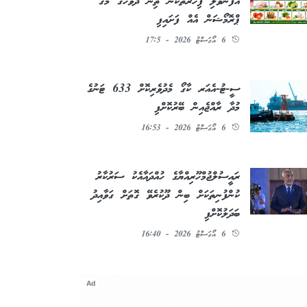
އުފަންވެލި ފިހާރަތަކުން ތިން ދުވަހުގެ މެގަ
ޕްރޮމޯޝަން އެއް ފަށައިފި
6 އޯގަސްޓު 2026 - 17:5
ސީ-ޓު-އެއަރ ކާގޯ މެދުވެރިކޮށް 633 ޓަނުގެ
މުދާ ރާއްޖެއިން ބޭރުކޮށްފި
6 އޯގަސްޓު 2026 - 16:53
ރައީސުލްޖުމްހޫރިއްޔާގެ ހުއްދައާއެކު ސަރުކާރު
ކުންފުނިތަކަށް ބިން ދޫކުރެވޭ ގޮތަށް ގަވާއިދު
ބަދަލުކޮށްފި
6 އޯގަސްޓު 2026 - 16:40
Ad