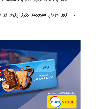
މާލޭގެ ކެފޭތަކާއި ޓޭކްއަވޭތަކުން ގަވާއިދާ ހިލާފަށް އުޅޭ 8 ބިދޭސީއަކު އިމިގްރޭޝަނުން އަތުލައިގަނެފި