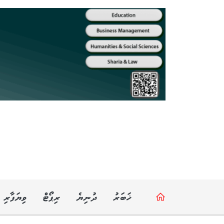
ޚަބަރު
ދުނިޔެ
ރިޕޯޓް
ވިޔަފާރި