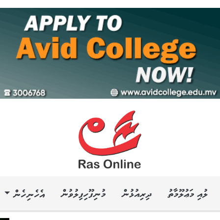
ލުއި މަޢުލޫމާތު
ދިރިއުޅުން
މުނިފޫހިފިލުވުން
އެހެނިހެން