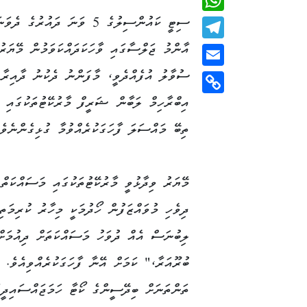
ސިޓީ ކައުންސިލުގެ 5 ވަނަ ދައުރުގެ
WhatsApp
އާންމު ޖަލްސާގައި ވާހަކަދައްކަވަމުން މޭޔަރު
Telegram
ސުވާލު އުފެއްދެވީ، މާފަންނު ދެކުނު ދާއިރާގ
Email
އިބްރާހިމް ލަބާން ޝަރީފް މާރުކޭޓުތަކުގައި 
Copy
Link
ތިބޭ މައްސަލަ ފާހަގަކުރެއްވުމާ ގުޅިގެންނެވެ.
މޭޔަރު ވިދާޅުވީ މާރުކޭޓުތަކުގައި މަސައްކަތް
ދިވެހި މުވައްޒަފުން ހޯދުމަކީ މިހާރު ކުރިމަތ
ލިބުނަސް އެއް ދުވަހު މަސައްކަތަށް ދިއުމަށް
ބުރޫއަރާ،" ކަމަށް އޭނާ ފާހަގަކުރެއްވިއެވެ. 
ތަންތަނަށް ބިދޭސީންގެ ކޯޓާ ހަމަޖައްސައިދީފ