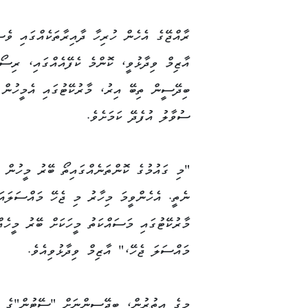
ރާއްޖޭގެ އެހެން ހުރިހާ ދާއިރާތަކެއްގައި ވެސ
އާޒިމް ވިދާޅުވީ، ކޮންމެ ކެފޭއެއްގައި، ރިސ
ބިދޭސީން ތިބޭ އިރު، މާރުކޭޓުގައި އެމީހުން 
ސުވާލު އުފެދޭ ކަމަށެވެ.
"މި ގައުމުގެ ކޮންތަނެއްގައިތޯ ބޭރު މީހުން ވ
ނެތީ. އެހެންވީމަ މިހާރު މި ޖެހޭ މައްސަލައަ
މާރުކޭޓުގައި މަސައްކަތު މީހަކަށް ބޭރު މީހެއ
މައްސަލަ ޖެހޭ،" އާޒިމް ވިދާޅުވިއެވެ.
މީގެ އިތުރުން، ބިދޭސީންނަށް "ސޭޓުން"ގެ ގ