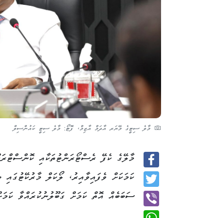
މާލެ ސިޓީގެ މޭޔަރ އާދަމް އާޒިމް، ފޮޓޯ: މާލެ ސިޓީ ކައުންސިލް
މާލޭގެ ކެފޭ ރެސްޓޯރަންޓުތަކާއި ކޮންސްޓްރަ
Facebook
ކަމަކަށް ވެފައިވާއިރު، ލޯކަލް މާރުކޭޓުގައި 
Twitter
ސަބަބެއް އޮތް ކަމަށް ގަބޫލުނުކުރައްވާ ކަމަށ
Viber