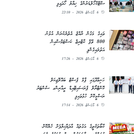
ސްޓޭކްހޯލްޑަރުންގެ ޚިޔާލު ހޯދައިފި
6 އޯގަސްޓު 2026 - 22:10
ވައިގެ މަގުން ރާއްޖެ އެތެރެކުރަން އުޅުނު
800 ވޭޕް ކާޓްރިޖް ކަސްޓަމްސްއިން
އަތުލައިގެންފި
6 އޯގަސްޓު 2026 - 17:26
ހަނިމާދޫގައި ޕާމް ޕެސްޓް ބައޮލޮޖިކަލް
ކޮންޓްރޯލް ޕެރަސައިޓޮއިޑް ރީއާރިންގ ސެންޓަރު
ރަސްމީކޮށް ހުޅުވައިފި
6 އޯގަސްޓު 2026 - 17:14
ކާބޯތަކެތީގެ އަގުތައް އާދަޔާޚިލާފަށް ހެޔޮކޮށް،