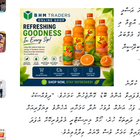
 ދެވަނަ ރަސްމީ
 އާޒިމް މި
ެ މެމްބަރު
ބިދޭސީން
 ކުރާނެ
ިވެފައިވާ އެންމެ ބޮޑު ގޮންޖެހުން ކަމަށެވެ. "ދިވެއްސަކު
 ފަހު އަނެއް ދުވަހު ނުދާ ކަމަށާއި އެހެންވެ ވިޔަފާރިއަށް
މި ދަތިތަކާ ހުރެ، ހޯމް މިނިސްޓްރީ މެދުވެރިކޮށް އެފަދަ
ައިވާ ކަމަށް ވެސް މޭޔަރު ވިދާޅުވިއެވެ.