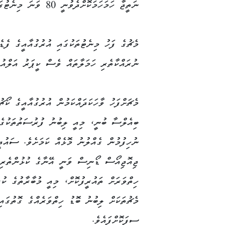
ނަތީޖާ ހަމަހަމަކޮށްދެވުނީ 80 ވަނަ މިނެޓުގައެވެ. މި ލަނޑު ކާމިޔާބުކޮށްދިނީ މެކްސީ އަރައުހޯއެވެ.
މެޗުގެ ފަހު މިނެޓުތަކުގައި އުރުގުއާއީގެ ފެޑ
ނުރައްކާތެރި ހަމަލާތައް ވެސް ކީޕަރު އަލްއުވ
މެޗަށްފަހު ވާހަކަދައްކަމުން އުރުގުއާއީގެ ކޯޗ
ބިއެލްސާ ބުނީ، މިއީ ލިބުނު ފުރުސަތުތަކުގެ
ނުހިފުމުން ގެއްލުނު މޮޅެއް ކަމަށެވެ. ސައުދީ
ޖިއޮޖިއޯސް ޑޯނިސް ވަނީ އޭނާގެ ކުޅުންތެރިނ
ހިތްވަރަށް ތައުރީފުކޮށް، މިއީ މުބާރާތުގެ ކުރ
މެޗުތަކަށް ލިބުނު ބޮޑު ހިތްވަރެއްގެ ގޮތުގައި
ސިފަކޮށްފައެވެ.