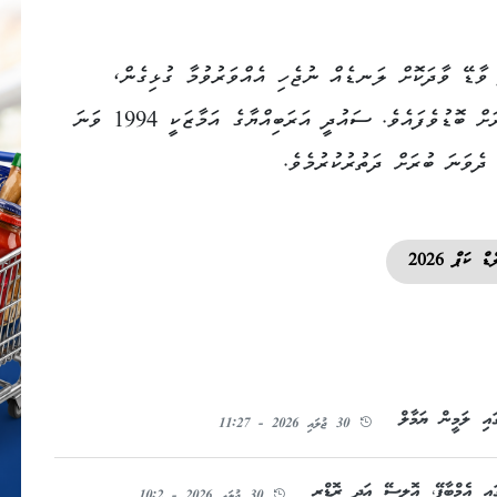
ވާޑޭ ވާދަކޮށް ލަނޑެއް ނުޖެހި އެއްވަރުވުމާ ގުޅިގެން،
ގްރޫޕް އެޗްގެ ވާދަވެރިކަން މިހާރު ވަނީ ވަރަށް ބޮޑުވެފައެވެ. ސައުދީ އަރަބިއްޔާގެ އަމާޒަކީ 1994 ވަނަ
 ދެވަނަ ބުރަށް ދަތުރުކުރުމެވެ.
ޑް ކަޕް 2026
ައި ލަމީން ޔަމާލް
30 ޖުލައި 2026 - 11:27
ައި އެމްބާޕޭ، އޮލީސޭ އަދި ރޮޑްރީ
30 ޖުލައި 2026 - 10:2