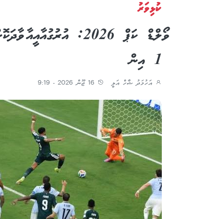
ކުޅިވަރު
1 އިން
އަހުމަދު ޝާހް އަލީ
16 ޖޫން 2026 - 9:19