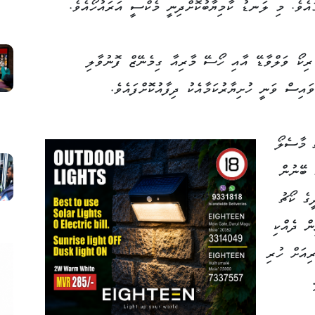
ެރިކޯ ވަލްވާޑޭ އާއި ހޯސޭ މާރިއާ ގިމެނޭޒް ފޮނުވާލި
ައިސް ވަނީ ހުށިޔާރުކަމާއެކު ދިފާއުކޮށްފައެވެ.
ު މާސެލޯ
 ބޭނުން
ގެ ކޯޗު
ް ދެއްކި
ިއަށް ހުރި