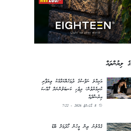
ގެ ލިޔުންތައް
އަމިއްލަ ނަފްސުގެ ދުޅަހެޔޮކަމާއެކު ވިޔަފާރި
ކުރިއެރުވުން: ދިވެހި ކަނބަލުންނަށް ޚާއްޞަ
އިރުޝާދެއް
8 އޯގަސްޓު 2026 - 7:22
ގެއްލުނު ތިން މީހުން ހޯދުމަށް ބޮޑު