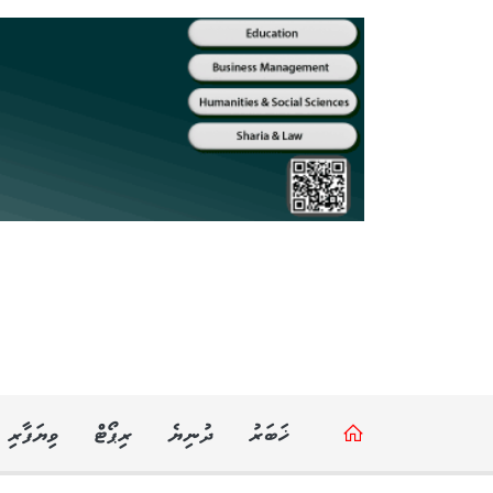
ޚަބަރު
ދުނިޔެ
ރިޕޯޓް
ވިޔަފާރި