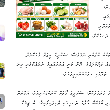
ުން،
ގައި
ްއަމްރީ
 ލަނޑެކެވެ.
ތަކެއް އުފެއްދި ނަމަވެސް، ސައުދީގެ ކީޕަރު މުހައްމަދު
ެއް ދައްކާފައެވެ. އޭނާ ވަނީ އުރުގުއާއީގެ ނުރައްކާތެރި ގިނަ
ތެރޭގައި ހިފަހައްޓައިދީފައެވެ.
ް ވަރުގަދަކޮށް، ސައުދީގެ ގޯލަށް ބާރުބޮޑުކުރިއެވެ. އެގޮތުން
ާލި ބޯޅައެއް ގޯލުގެ ދަނޑީގައި ޖެހިފައިވާއިރު، އެ ޓީމަށް