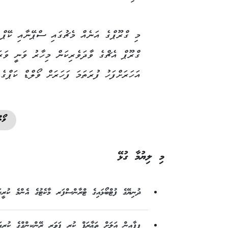
މި ގްރޫޕްގެ އަނެއް މެޗުގައި ސްޕޭނާއި ކޭޕް 
އަހަރަށްފަހު ފުރަތަމަ ފަހަރަށް ވޯލްޑް ކަޕްގެ
ވޯލް
މި ލިޔުމާ ގުޅޭ
ދުނިޔޭގެ ފުޓްބޯޅައިގެ ޓްރާންސްފަރ މާކެޓުގެ އެންމެ ކުރީގ
ފީފާއިން އަލަށް ތަޢާރަފް ކުރި ޕަވަރ ރޭންކިންގްގެ ކުރީގ