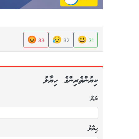
😡
😥
😃
33
32
31
ކިޔުންތެރިންގެ ހިޔާލު
ނަން
ޙިޔާލު