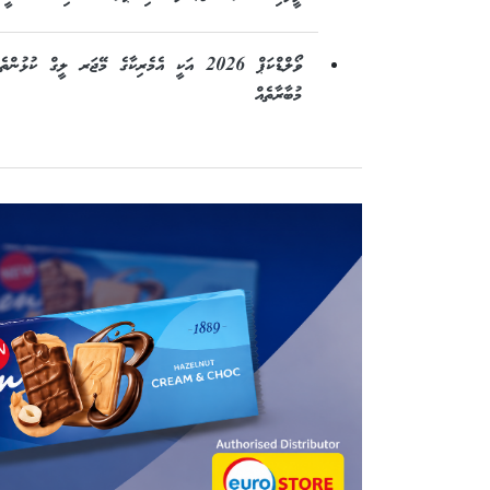
ވޯލްޑްކަޕް 2026 އަކީ އެމެރިކާގެ މޭޖަރ ލީގް ކ
މުބާރާތެއް