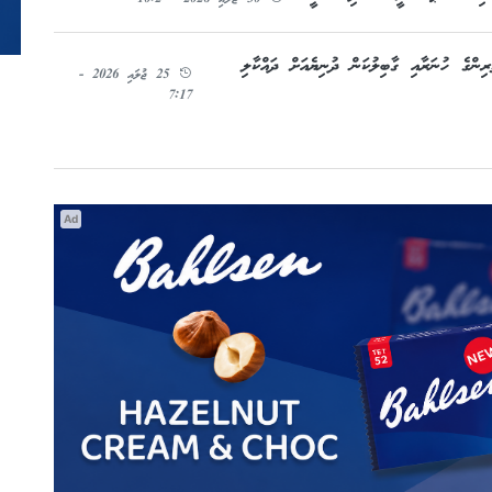
ުޅުންތެރިންގެ ހުނަރާއި ގާބިލުކަން ދުނިޔެއަށް ދައްކާލި
25 ޖުލައި 2026 -
7:17
Ad