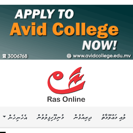
ލުއި މަޢުލޫމާތު
ދިރިއުޅުން
މުނިފޫހިފިލުވުން
އެހެނިހެން