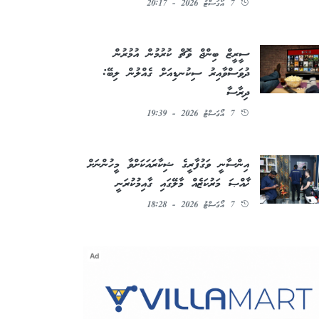
7 އޯގަސްޓު 2026 - 20:17
ސީރީޒް ބިންޖް ވޮޗް ކުރުމުން އުމުރުން
ދުވަސްވާއިރު ސިކުނޑިއަށް ގެއްލުން ލިބޭ:
ދިރާސާ
7 އޯގަސްޓު 2026 - 19:39
އިންސާނީ ވަގުފާރީގެ ޝިކާރައަކަށްވާ މީހުންނަށް
ޚާއްޞަ މަރުކަޒެއް މާލޭގައި ގާއިމުކުރަނީ
7 އޯގަސްޓު 2026 - 18:28
Ad