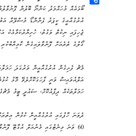
ބޯޅައެއް މުހައްމަދު ކަންނޯ ބޮލުން ފޮނުވާލުމ
Copy
Link
އުރުގުއާއީގެ ކީޕަރު ފެނާންޑޯ މުސްލޭރާ އަތު
ޖެހިފައި ނިކުތް ވަގުތު، ހުށިޔާރުކަމާއެކު އަލ
ގޯލުގެ ތެރެއަށް ފޮނުވާލައިގެން ކާމިޔާބުކުރި
މެޗު ފެށިގެން އުރުގުއާއީން ވަރުގަދަ ހަމަލާ
އަލްއުވައިސް ވަނީ ފާހަގަކޮށްލެވޭ މޮޅު ކުޅުމ
ހަމަލާތަކެއް ދިފާއުކޮށް، ސައުދީ ޓީމު މެޗުގެ 
ދެވަނަ ހާފުގައި އުރުގުއާއީން ކުޅުން އިތުރަށ
60 ވަނަ މިނެޓުގައި މެނުއަލް އުގާޓޭ ފޮނުވ