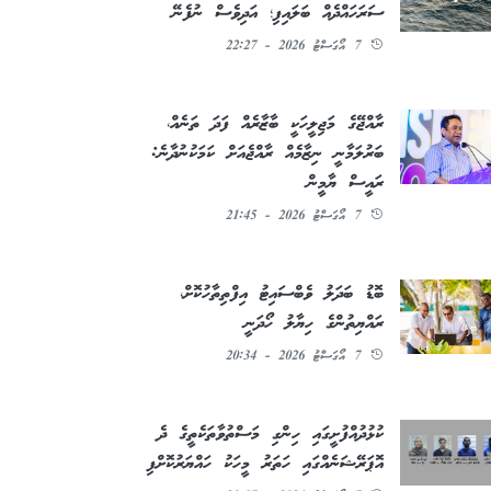
ސަރަހައްދެއް ބަލައިފި؛ އަދިވެސް ނުފެނޭ
7 އޯގަސްޓު 2026 - 22:27
ރާއްޖޭގެ މަޖިލީހަކީ ބާޒާރެއް ފަދަ ތަނެއް،
ބަރުލަމާނީ ނިޒާމެއް ރާއްޖެއަށް ކަމަކުނުދާނެ:
ރައީސް ޔާމީން
7 އޯގަސްޓު 2026 - 21:45
ބޮޑު ބަދަލު ވެބްސައިޓު އިފްތިތާހުކޮށް،
ރައްޔިތުންގެ ހިޔާލު ހޯދަނީ
7 އޯގަސްޓު 2026 - 20:34
ކުޅުދުއްފުށީގައި ހިންގި މަސްތުވާތަކެތީގެ ދެ
އޮޕަރޭޝަނެއްގައި ހަތަރު މީހަކު ހައްޔަރުކޮށްފި