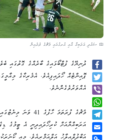
ސައުދި އަރަބިއާ އާއި އުރގުއައި މެޗްގެ ތެރެއިން
ދުނިޔޭގެ ފުޓްބޯޅައިގެ ބާރެއްގެ ގޮތުގައި ބެލ
Facebook
Twitter
އެއްވަރުވެގެންނެވެ.
Viber
މެޗުގެ ފުރަތަމަ ހާފުގެ 41 ވަނަ މި
WhatsApp
އަރަބިއްޔާއަށް ކުރިހޯދައިދިނީ އެ ޓީމުގެ ޑިފެ
Telegram
އަބްދުލްއިލާހު އަލްއަމްރީއެވެ. މިއީ ކޯނަރަކު
Email