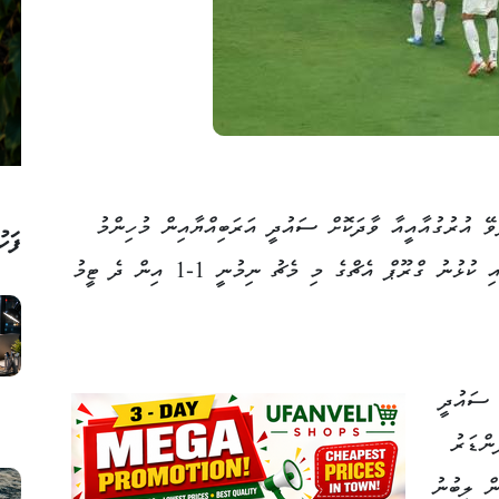
ެވޭ އުރުގުއާއީއާ ވާދަކޮށް ސައުދީ އަރަބިއްޔާއިން މުހިންމު
ފަހު
ޕޮއިންޓެއް ހޯދައިފިއެވެ. އެމެރިކާގެ މިއާމީގައި ކުޅުނު ގްރޫޕް އެޗްގެ މި މެޗު ނިމުނީ 1-1 އިން ދެ ޓީމު
ނެޓުގައި ސައުދީ
ންޑަރު
ން ލިބުނު