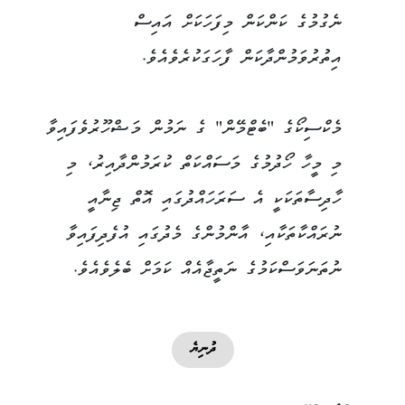
ނެގުމުގެ ކަންކަން މިފަހަކަށް އައިސް
އިތުރުވަމުންދާކަން ފާހަގަކުރެވެއެވެ.
މެކްސިކޯގެ "ބެޓްމޭން" ގެ ނަމުން މަޝްހޫރުވެފައިވާ
މި މީހާ ހޯދުމުގެ މަސައްކަތް ކުރަމުންދާއިރު، މި
ހާދިސާތަކަކީ އެ ސަރަހައްދުގައި އޮތް ޖިނާއީ
ނުރައްކާތަކާއި، އާންމުންގެ މެދުގައި އުފެދިފައިވާ
ނުތަނަވަސްކަމުގެ ނަތީޖާއެއް ކަމަށް ބެލެވެއެވެ.
ދުނިޔެ