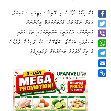
މެކްސިކޯގެ ލާގޯސް ޑި މޮރީނޯ ސިޓީގައި، ސައިކަލު
Facebook
ވަގަށް ނަގާކަމަށް ތުހުމަތުކުރެވޭ މީހުންނަށް
Twitter
އަނިޔާކޮށް، މަގުމަތީގެ ބައްތިތަކުގައި ޓޭޕް އަޅައި
ބަނދެފައި ބަހައްޓާ "ބެޓްމޭން" އަކު ފެނިގެން ފުލުހުން
Viber
އެ މީހާ ހޯދުމުގެ މަސައްކަތް ފަށައިފިއެވެ.
WhatsApp
Telegram
Email
Copy
Link