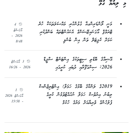
މި ލިޔުމާ ގުޅޭ
މަނީ ލޯންޑަރިންގއާ ގުޅުންހުރި މައްސަލަތަކަކާ ހުރެ
4
އޯގަސްޓު
ޓްރަމްޕް އޯގަނައިޒޭޝަންގެ އެކައުންޓްތައް ބަންދުކުރި
2026 -
ކަމަށް ކެޕިޓަލް ވަން އިން ބުނެފި
8:48
އޭޝިއާގެ ބޮޑެތި ސިޓީތަކުގެ އިންޓަނެޓް ސްޕީޑް
3 އޯގަސްޓު
2026: ސިންގަޕޫރާއި ދުބައި ކުރީގައި
2026 - 16:26
2019ގެ ލަންކާގެ ބޮމުގެ ހަމަލާ: އިންޓެލިޖެންސް
1
ލިބުނު އިރުވެސް ހަމަލާ ނުހުއްޓުވުމުން ކުރީގެ
އޯގަސްޓު 2026
- 15:58
ފުލުހުންގެ ވެރިޔާއަށް މަރުގެ ހުކުމް