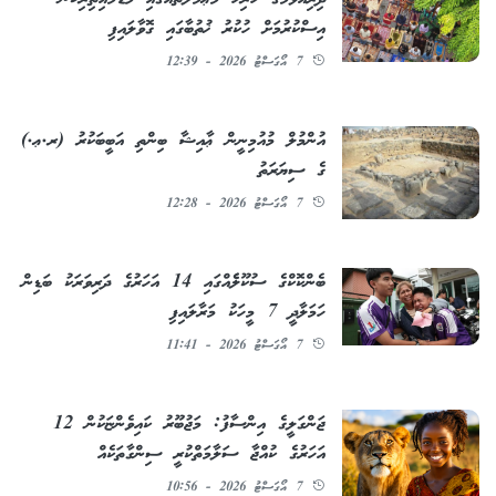
ދިރިއުޅުމުގެ ހުރިހާ މުޢާމަލާތެއްގައި މަޑުމައިތިރިކަން
އިސްކުރުމަށް ހުކުރު ޚުތުބާގައި ގޮވާލައިފި
7 އޯގަސްޓު 2026 - 12:39
އުންމުލް މުއުމިނީން ޢާއިޝާ ބިންތި އަބީބަކުރު (ރ.ޢ.)
ގެ ސިޔަރަތު
7 އޯގަސްޓު 2026 - 12:28
ބެންކޮކްގެ ސުކޫލެެއްގައި 14 އަހަރުގެ ދަރިވަރަކު ބަޑިން
ހަމަލާދީ 7 މީހަކު މަރާލައިފި
7 އޯގަސްޓު 2026 - 11:41
ޖަންގަލީގެ އިންސާފު: މަޖުބޫރު ކައިވެންޏަކުން 12
އަހަރުގެ ކުއްޖާ ސަލާމަތްކުރީ ސިންގާތަކެއް
7 އޯގަސްޓު 2026 - 10:56