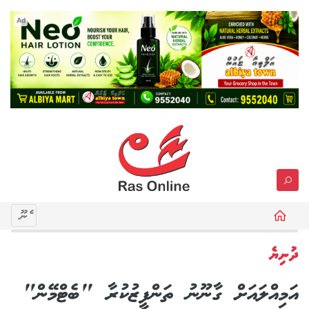
Ad
މެނޫ
ދުނިޔެ
އަމިއްލައަށް ގާނޫނު ތަންފީޒުކުރާ "ބެޓްމޭން"