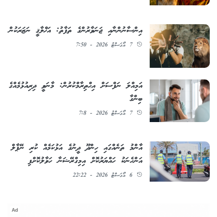
އިންސާނުންނާއި ޖަނަވާރުންގެ ތަފާތު: އަޚްލާޤީ ނަޒަރަކުން
7 އޯގަސްޓު 2026 - 7:50
އަމިއްލަ ނަފްސަށް އިޙްތިރާމްކުރުން: މާނަވީ ދިރިއުޅުމެއްގެ
ބިންގާ
7 އޯގަސްޓު 2026 - 7:8
އާންމު ތަނެއްގައި ހިންދޫ ދީނުގެ އަޅުކަމެއް ކުރި ނޭޕާލް
އަންހެނަކު ހައްޔަރުކޮށް އިމިގްރޭޝަނާ ހަވާލުކޮށްފި
6 އޯގަސްޓު 2026 - 22:22
Ad