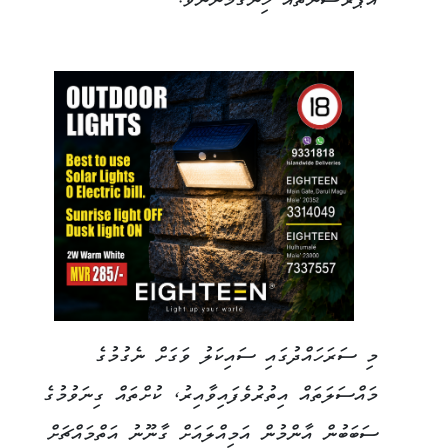
އޮޕަރޭޝަންތައް ހިންގަމުންނެވެ.
މި ސަރަހައްދުގައި ސައިކަލު ވަގަށް ނެގުމުގެ
މައްސަލަތައް އިތުރުވެފައިވާއިރު، ކުށްތައް ގިނަވުމުގެ
ސަބަބުން އާންމުން އަމިއްލައަށް ގާނޫނު އަތްމައްޗަށް