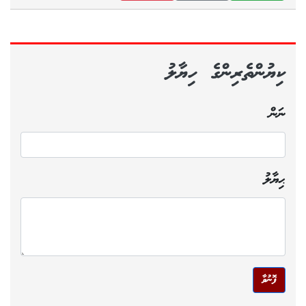
ކިޔުންތެރިންގެ ހިޔާލު
ނަން
ޙިޔާލު
ފޮނުވާ