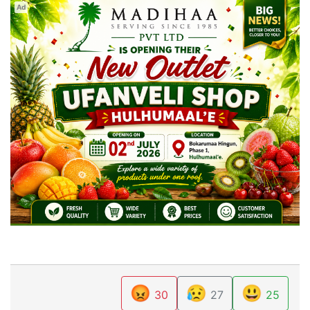
Ad
😡
😥
😃
30
27
25