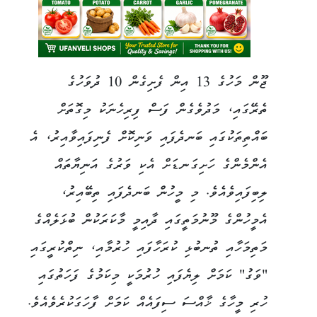
ޖޫން މަހުގެ 13 އިން ފެށިގެން 10 ދުވަހުގެ
ތެރޭގައި، މަދުވެގެން ފަސް ފިރިހެނަކު މިގޮތަށް
ބައްތިތަކުގައި ބަނދެފައި ވަނިކޮށް ފެނިފައިވާއިރު، އެ
އެންމެންގެ ހަށިގަނޑަށް އެކި ވަރުގެ އަނިޔާތައް
ލިބިފައިވެއެވެ. މި މީހުން ބަނދެފައި ތިބޭއިރު،
އެމީހުންގެ މޫނުމަތީގައި ދާއިމީ މާކަރަކުން ބުޅަލެއްގެ
މަތިމަހާއި ތުނބުޅި ކުރަހާފައި ހުރުމާއި، ނިތްކުރީގައި
"ވަގު" ކަމަށް ލިޔެފައި ހުރުމަކީ މިކަމުގެ ފަހަތުގައި
ހުރި މީހާގެ ޚާއްސަ ސިފައެއް ކަމަށް ފާހަގަކުރެވެއެވެ.