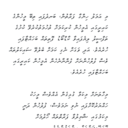
މި އަމަލު ހިންގާ ފަރާތުން، ބަނދެފައި ތިބޭ މީހުންގެ
ކައިރީގައި އެމީހުން ކުރިކަމަށް ތުހުމަތުކުރެވޭ ކުށުގެ
ތަފްސީލު ލިޔެފައިވާ ކާޑްބޯޑު ފޮތިތައް ބަހައްޓާފައި
ހުރެއެވެ. އަދި ވަގަށް ނެގި ކަމަށް ބެލެވޭ ސައިކަލުތައް
ވެސް ފުލުހުންނަށް ފެންނާނެހެން އެމީހުން ކައިރީގައި
ބަހައްޓާފައި ހުރެއެވެ.
މިހާތަނަށް މިކަމާ ގުޅިގެން އެއްވެސް މީހަކު
ހައްޔަރުކޮށްފައި ނުވި ނަމަވެސް، ފުލުހުން ދަނީ
މިކަމުގައި ޝާމިލުވާ ފަރާތްތައް ހޯދުމަށް