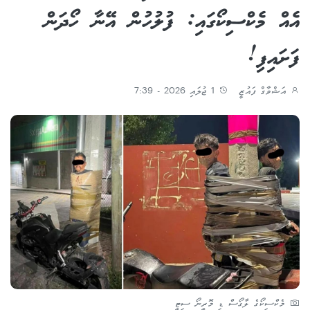
އެއް މެކްސިކޯގައި: ފުލުހުން އޭނާ ހޯދަން
ފަށައިފި!
އަޝްވާގް ފައުޒީ
1 ޖުލައި 2026 - 7:39
މެކްސިކޯގެ ލާގޯސް ޑި މޮރީނޯ ސިޓީ