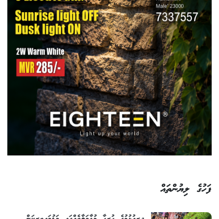
ފަހުގެ ލިޔުންތައް