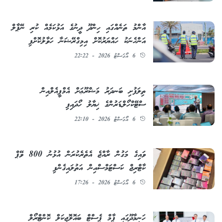
އާންމު ތަނެއްގައި ހިންދޫ ދީނުގެ އަޅުކަމެއް ކުރި ނޭޕާލް
އަންހެނަކު ހައްޔަރުކޮށް އިމިގްރޭޝަނާ ހަވާލުކޮށްފި
6 އޯގަސްޓު 2026 - 22:22
ތިލަފުށި ބަނދަރު މަޝްރޫޢަށް އެމްޕީއެލްއިން
ސްޓޭކްހޯލްޑަރުންގެ ޚިޔާލު ހޯދައިފި
6 އޯގަސްޓު 2026 - 22:10
ވައިގެ މަގުން ރާއްޖެ އެތެރެކުރަން އުޅުނު 800 ވޭޕް
ކާޓްރިޖް ކަސްޓަމްސްއިން އަތުލައިގެންފި
6 އޯގަސްޓު 2026 - 17:26
ހަނިމާދޫގައި ޕާމް ޕެސްޓް ބައޮލޮޖިކަލް ކޮންޓްރޯލް