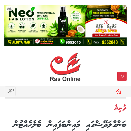
Ad
މެނޫ
ދުނިޔެ
ބަންގްލަދޭޝްގައި މައިންބަފައިން ބެލެހެއްޓުން