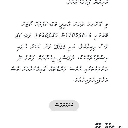
މާހިރުން ފާހަގަކުރެއެވެ.
މި ޤާނޫނުގެ ދަށުން އާއިލީ މައްސަލަތައް ކޯޓުން
ބޭރުގައި މަޝްވަރާކޮށްގެން ހައްލުކުރުމުގެ ފުރުސަތު
ވެސް ލިބިދެއެވެ. އަދި 2023 ވަނަ އަހަރު ގެނައި
އިސްލާހުތަކާއެކު، ދުވަސްވީ މީހުންނަށް ފަރުވާ ދޭ
މަރުކަޒުތަކާއި ހާއްސަ ފަންޑުތައް ގާއިމްކުރުމަށް ވެސް
މަގުފަހިވެފައިވެއެވެ.
ބަންގްލަދޭޝް
މި ލިޔުމާ ގުޅޭ