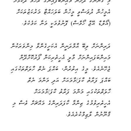
މި ޤާނޫނުގެ ދަށުން މައިންބަފައިންގެ ރުހުމާ ދެކޮޅަށް
އެމީހުން ދުވަސްވީ މީހުން ބަލަހައްޓާ މަރުކަޒުތަކަށް
(އޯލްޑް އޭޖް ހޯމްސް) ފޮނުވުމަކީ މަނާ ކަމެކެވެ.
ދަރިންނަށް ލިބޭ އާމްދަނީން އެކަށީގެންވާ މިންވަރަކުން
މައިންބަފައިންނަށް މާލީ އެހީތެރިކަން ފޯރުކޮށްދޭން
ޖެހޭނެއެވެ. މީގެ އިތުރުން، ބައްޕަ ނެތް ހާލަތްތަކުގައި
ބައްޕަ ފަރާތު ކާފަ/މާމައަށް އަދި މަންމަ ނެތް
ހާލަތްތަކުގައި މަންމަ ފަރާތު ކާފަ/މާމައަށް
އެހީތެރިވުމުގެ ޒިންމާ ކާފަދަރިންގެ މައްޗަށް ވެސް މި
ޤާނޫނުން ލާޒިމްކުރެއެވެ.