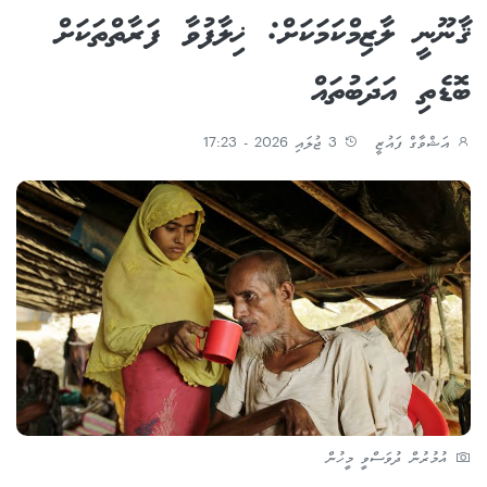
ޤާނޫނީ ލާޒިމްކަމަކަށް: ޚިލާފުވާ ފަރާތްތަކަށް
ބޮޑެތި އަދަބުތައް
އަޝްވާގް ފައުޒީ
3 ޖުލައި 2026 - 17:23
އުމުރުން ދުވަސްވީ މީހުން