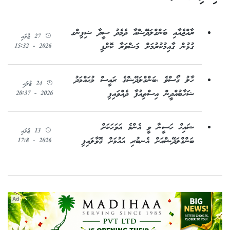
ރާއްޖެއާއި ބަންގްލަދޭޝްއާ ދެމެދު ސީދާ ޝިޕިންގ
27 ޖުލައި
ގުޅުން ގާއިމުކުރުމަށް މަޝްވަރާ ކޮށްފި
2026 - 15:32
ހާލު ގޯސްވެ ،ބަންގްލަދޭޝްގެ ރައީސް މުޙައްމަދު
24 ޖުލައި
ޝަހާބުއްދީން އިސްތިއުފާ ދެއްވައިފި
2026 - 20:37
ޝައިޚް ހަސީނާ ވީ އެންމެ އަވަހަކަށް
13 ޖުލައި
ބަންގްލަދޭޝްއަށް އެނބުރި އައުމަށް ގޮވާލައިފި
2026 - 17:8
Ad