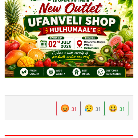
😡
😥
😃
31
31
31