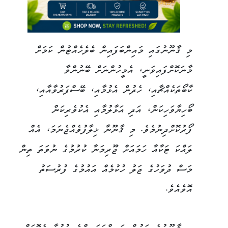
މި ޤާނޫނުގައި މައިންބަފައިން ބެލެހެއްޓުން ކަމަށް
މާނަކޮށްފައިވަނީ، އެމީހުންނަށް ބޭނުންވާ
ކާބޯތަކެއްޗާއި، ހެދުން އެޅުމާއި، ބޭސްފަރުވާއާއި،
ބޯހިޔާވަހިކަން، އަދި އަޅާލުމާއި އެކުވެރިކަން
ފޯރުކޮށްދިނުމެވެ. މި ޤާނޫނާ ޚިލާފުވެއްޖެނަމަ، އެއް
ލައްކަ ޓަކާއާ ހަމައަށް ޖޫރިމަނާ ކުރުމުގެ ނުވަތަ ތިން
މަސް ދުވަހުގެ ޖަލު ހުކުމެއް އައުމުގެ ފުރުސަތު
އޮވެއެވެ.