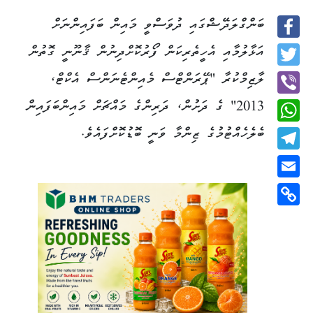
ބަންގްލަދޭޝްގައި ދުވަސްވީ މައިން ބަފައިންނަށް
Facebook
އަޅާލުމާއި އެހީތެރިކަން ފޯރުކޮށްދިނުން ޤާނޫނީ ގޮތުން
Twitter
ލާޒިމްކުރާ "ޕޭރަންޓްސް މެއިންޓެނަންސް އެކްޓް،
2013" ގެ ދަށުން، ދަރިންގެ މައްޗަށް މައިންބަފައިން
Viber
ބެލެހެއްޓުމުގެ ޒިންމާ ވަނީ ބޮޑުކޮށްފައެވެ.
WhatsApp
Telegram
Email
Copy
Link