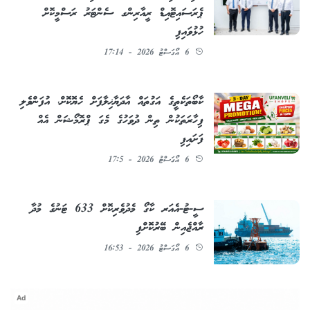
ޕެރަސައިޓޮއިޑް ރީއާރިންގ ސެންޓަރު ރަސްމީކޮށް
ހުޅުވައިފި
6 އޯގަސްޓު 2026 - 17:14
ކާބޯތަކެތީގެ އަގުތައް އާދަޔާޚިލާފަށް ހެޔޮކޮށް، އުފަންވެލި
ފިހާރަތަކުން ތިން ދުވަހުގެ މެގަ ޕްރޮމޯޝަން އެއް
ފަށައިފި
6 އޯގަސްޓު 2026 - 17:5
ސީ-ޓު-އެއަރ ކާގޯ މެދުވެރިކޮށް 633 ޓަނުގެ މުދާ
ރާއްޖެއިން ބޭރުކޮށްފި
6 އޯގަސްޓު 2026 - 16:53
Ad