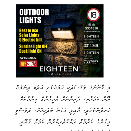
މި ޤާނޫނުގެ މަޤްސަދަކީ ހަމައެކަނި އަދަބު ދިނުމެއް
ނޫން ކަމަށާއި، ދަރިންނަށް އެމީހުންގެ ޒިންމާތައް
ހަނދާންކޮށްދީ، އާއިލީ ގުޅުން ބަދަހިކޮށް، ދުވަސްވީ
މީހުންގެ ކަރާމާތް ރައްކާތެރިކުރުން ކަމަށް ޤާނޫނީ