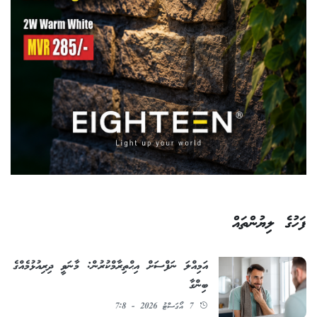
ފަހުގެ ލިޔުންތައް
އަމިއްލަ ނަފްސަށް އިޙްތިރާމްކުރުން: މާނަވީ ދިރިއުޅުމެއްގެ
ބިންގާ
7 އޯގަސްޓު 2026 - 7:8