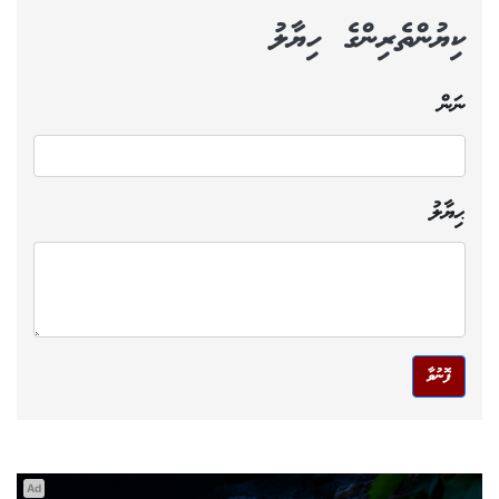
ކިޔުންތެރިންގެ ހިޔާލު
ނަން
ޙިޔާލު
ފޮނުވާ
Ad