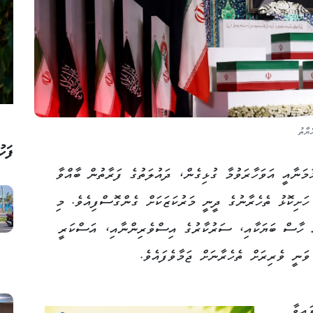
ޔާތު
ފަހު
މަނާއީ އަވަހާރަވުމާ ގުޅިގެން، ދައުލަތުގެ ފަރާތުން ބާއްވާ
ހަށިކޮޅު ތެހެރާނުގެ ދީނީ މަރުކަޒަކަށް ގެންގޮސްފިއެވެ. މި
ައް ހާސް ބަޔަކާއި، ސަރުކާރުގެ އިސްވެރިންނާއި، އަސްކަރީ
ަނީ ވެރިރަށް ތެހެރާނަށް ޖަމާވެފައެވެ.
ައިވާ