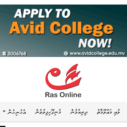
ލުއި މަޢުލޫމާތު
ދިރިއުޅުން
މުނިފޫހިފިލުވުން
އެހެނިހެން