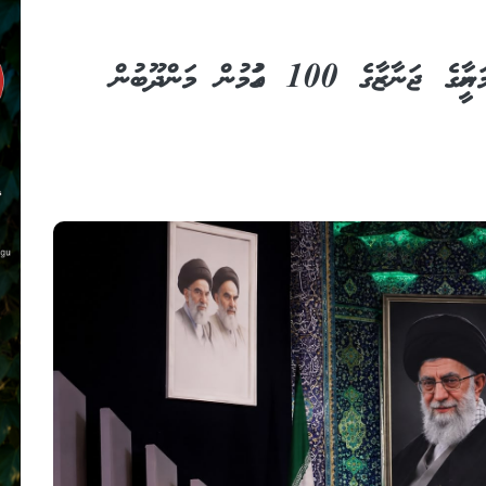
އީރާނުގެ ރޫޙާނީ ލީޑަރު އާޔަތުލްއަހް އަލީ ޚާމަނާއީގެ ޖަނާޒާގެ 100 ގައުމުން މަންދޫބުން