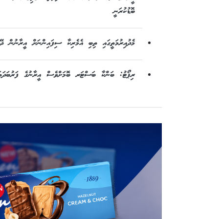
ބޮޑުކުރަނީ
މެދުއިރުމަތީގައި ތިބި އެމެރިކާ ސިފައިންނަށް އީރާނުން ދޭ
ރިޕޯޓު: ބަންކާ ބަސްޓަރ ބޮމަށްވެސް އީރާނުގެ ފަރުބަދަތަށ