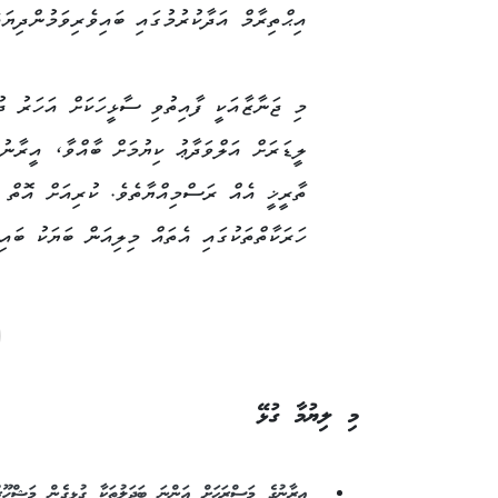
އިޙްތިރާމް އަދާކުރުމުގައި ބައިވެރިވަމުންދިޔައ
މި ޖަނާޒާއަކީ ފާއިތުވި ސާޅީހަކަށް އަހަރު 
ލީޑަރަށް އަލްވަދާޢު ކިޔުމަށް ބާއްވާ، އީރާނު
ތާރީޚީ އެއް ރަސްމިއްޔާތެވެ. ކުރިއަށް އޮތް ދ
ހަރަކާތްތަކުގައި އެތައް މިލިއަން ބަޔަކު ބައި
މި ލިޔުމާ ގުޅޭ
އީރާނުގެ މަސްރަޙަށް އަންނަ ބަދަލުތަކާ ގުޅިގެން މަޝްހޫރު