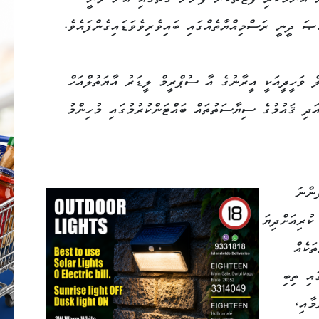
ން އާންމުކުރި ފޮޓޯތަކުން ފެންނަ ގޮތުގައި އޭނާ ވަނީ
ްޞަ ދީނީ ރަސްމިއްޔާތެއްގައި ބައިވެރިވެވަޑައިގެންފައެވެ.
 ވަހީދީއަކީ އީރާނުގެ އާ ސުޕްރީމް ލީޑަރު އާޔަތުލްއަހް
ދި ޤައުމުގެ ސިޔާސަތުތައް ބައްޓަންކުރުމުގައި މުހިންމު
ެންނަ
ކުރިއަށްދިޔަ
ަކެއް
އި ތިބި
މާއި،