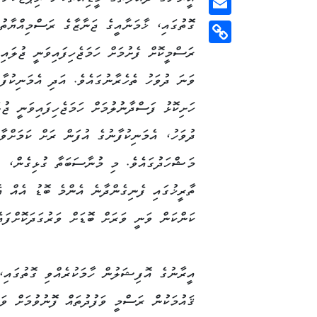
ގޮތުގައި، ޚާމަނާއީގެ ޖަނާޒާގެ ރަސްމިއްޔާތުތ
Email
Copy
Link
ވަނަ ދުވަހު ތެހެރާނުގައެވެ. އަދި އެމަނިކުފާ
ދުވަހު، އެމަނިކުފާނުގެ އުފަން ރަށް ކަމަށްވާ
މަޝްހަދުގައެވެ. މި މުނާސަބަތާ ގުޅިގެން، އ
ތާރީޚުގައި ފެނިގެންދާނެ އެންމެ ބޮޑު އެއް އ
ކަންކަން ވަނީ ވަރަށް ބޮޑަށް ވަރުގަދަކޮށްފައެ