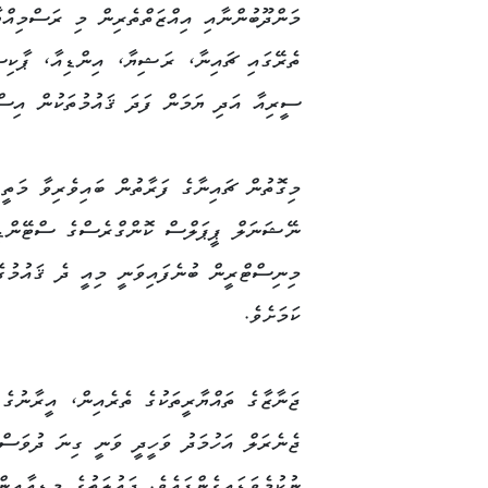
މަންދޫބުންނާއި އިއްޒަތްތެރިން މި ރަސްމިއްޔާ
ތެރޭގައި ޗައިނާ، ރަޝިޔާ، އިންޑިއާ، ޕާކިސ
ސީރިއާ އަދި ޔަމަން ފަދަ ޤައުމުތަކުން އިސް 
މިގޮތުން ޗައިނާގެ ފަރާތުން ބައިވެރިވާ މަތީ
ނޭޝަނަލް ޕީޕަލްސް ކޮންގްރެސްގެ ސްޓޭންޑިނ
މިނިސްޓްރީން ބުނެފައިވަނީ މިއީ ދެ ޤައުމުގެ 
ކަމަށެވެ.
ޖަނާޒާގެ ތައްޔާރީތަކުގެ ތެރެއިން، އީރާނުގ
ޖެނެރަލް އަހުމަދު ވަހީދީ ވަނީ ގިނަ ދުވަސްތަ