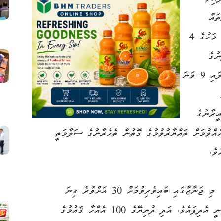
ައް
ރަސްމީކޮށް ފެށުމަށް ހަމަޖެހިފައިވަނީ ޖުލައި މަހުގެ 4
ނުގެ
ހަށިކޮޅު ފަސްދާނުލުމަށް ހަމަޖެހިފައިވަނީ ޖުލައި 9 ވަނަ
ީރާނުގެ
ެއްވުމަށް ތައްޔާރުވުމުގެ ގޮތުން ތެހެރާނުގެ ސަލާމަތީ
ވެ.
އީރާނުގެ އޮފިޝަލުން ހާމަކުރެއްވި ގޮތުގައި، މި ޖަނާޒާގައި ބައިވެރިވުމަށް 30 އަށްވުރެ ގިނަ
ޤައުމަކުން ރަސްމީ ވަފުދުތައް ފޮނުވުމަށް ވަނީ އެދިފައެވެ. އަދި ދުނިޔޭގެ 100 އެއްހާ ޤައުމުގެ