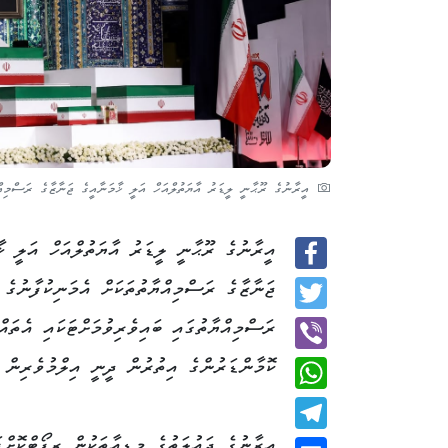
އީރާނުގެ ރޫޙާނީ ލީޑަރު އާޔަތުލްއަހް އަލީ ޚާމަނާއީގެ ޖަނާޒާގެ ރަސްމިއް
އީރާނުގެ ރޫޙާނީ ލީޑަރު އާޔަތުލްއަހް އަލީ ޚާ
Facebook
ޖަނާޒާގެ ރަސްމިއްޔާތުތަކަށް އެމަނިކުފާނުގެ 
Twitter
ރަސްމިއްޔާތުގައި ބައިވެރިވުމަށްޓަކައި އެތ
ކޮމާންޑަރުންގެ އިތުރުން ދީނީ އިލްމުވެރިން ވ
Viber
WhatsApp
އީރާނުގެ ދައުލަތުގެ މީޑިއާތަކުން ރިޕޯޓްކޮށްފ
Telegram