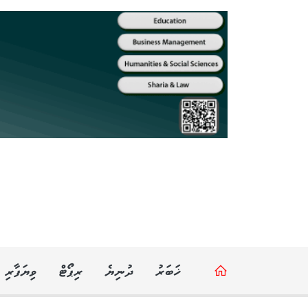
ޚަބަރު
ދުނިޔެ
ރިޕޯޓް
ވިޔަފާރި