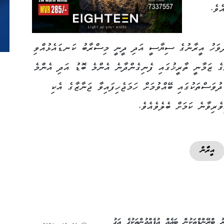
ެވެ.
ދުވަހު އީރާނުގެ ސިޔާސީ އަދި ދީނީ މިސްރާބު ކަނޑައެޅުއްވި
ގެ ޒަމާނީ ތާރީޚުގައި ފެނިގެންދާނެ އެންމެ ބޮޑު އަދި އެންމެ
ުވަސްތަކުގައި ބޭއްވުމަށް ހަމަޖެހިފައިވާ ޖަނާޒާގެ އެކި
ވެރިވާނެ ކަމަށް ބެލެވެއެވެ.
އީރާން
 ބްރޭންޑްތަކުން ބައެއް އުފެއްދުންތަކުގެ އަގު