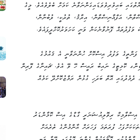
ތުގައި ބައިވެރިވެވަޑައިގަންނަވާނެ ކަމަށް ބެލެވެއެވެ. މީގެ
ްތާން، އަފްޣާނިސްތާން، އިރާޤު، ތުރުކީ، ލުބުނާން،
ވަފުދުތައް ފޮނުވާނެކަން ވަނީ ކަށަވަރުކޮށްދީފައެވެ.
 ފަންތީގެ ވަފުދު އިސްކޮށް ހުންނަވާނީ އެ ޤައުމުގެ
ްގ ކޮމިޓީގެ ނައިބު ރައީސް ހޭ ވޭ އެވެ. ޗައިނާގެ ފޮރިން
ދެމެދުގައި އޮތް ބަދަހި ގުޅުން ރަމްޒުކޮށްދޭ ކަމެއް
ެ އިސްލާމިކް ރިވޮލިއުޝަނަރީ ގާޑްގެ އިސް ކޮމާންޑަރު
ކަކަށްފަހު ފުރަތަމަ ފަހަރަށް އާންމުންގެ ތެރެއަށް