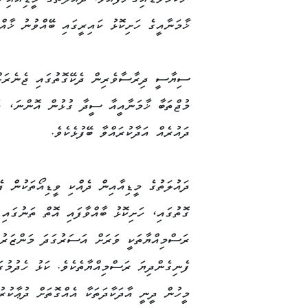
ނުކުމެވަޑައިގެންފައެވެ. ދައުލަތުގެ މީޑިއާއި
ޚާމަނާއީގެ ހަށިކޮޅު ކައިރީގައި ބޭއްވުނު ޚާއ
ސިޔާސީ ދިރާސާވެރިން ދެކޭގޮތުގައި ޖެނެރަލް
މުޖްތަބާ ޚާމަނާއީއާ ސީދާ ގުޅުން އޮންނަ، އަ
ދައުރެއް އަދާކުރައްވާ ބޭފުޅެކެވެ.
ދައުލަތުގެ މީޑިއާއިން ދެއްކި ވީޑިއޯތަކުން ފ
ގޮތުގައި، ހަށިކޮޅު ބާއްވާފައި އޮތް ތަނުގައި 
ރަސްމިއްޔާތަކީ ވަރަށް އަސަރުގަދަ މަންޒަރުތ
ފެނިގެންދިޔަ ރަސްމިއްޔާތެކެވެ. ކަޅު ހެދުމުގަ
މީހުން ދީނީ އާދަކާދަތަކާ އެއްގޮތަށް ދުޢާކުރު