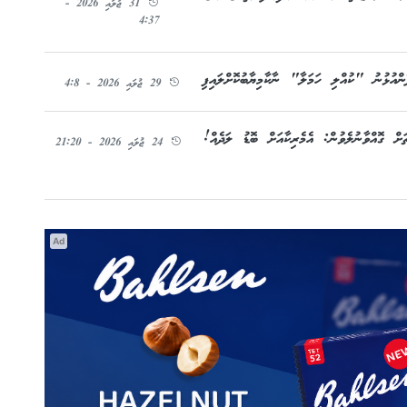
31 ޖުލައި 2026 -
4:37
ންއުޅުނު "ކުއްލި ހަމަލާ" ނާކާމިޔާބުކޮށްލައިފި
29 ޖުލައި 2026 - 4:8
ް ގޮއްވާނުލެވުން: އެމެރިކާއަށް ބޮޑު ލަދެއް!
24 ޖުލައި 2026 - 21:20
Ad