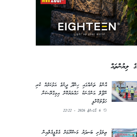
ގެ ލިޔުންތައް
އާންމު ތަނެއްގައި ހިންދޫ ދީނުގެ އަޅުކަމެއް ކުރި
ނޭޕާލް އަންހެނަކު ހައްޔަރުކޮށް އިމިގްރޭޝަނާ
ހަވާލުކޮށްފި
6 އޯގަސްޓު 2026 - 22:22
ތިލަފުށި ބަނދަރު މަޝްރޫޢަށް އެމްޕީއެލްއިން