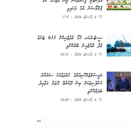
އުފަންވެލި ފިހާރަތަކުން ތިން ދުވަހުގެ މެގަ
ޕްރޮމޯޝަން އެއް ފަށައިފި
6 އޯގަސްޓު 2026 - 17:5
ސީ-ޓު-އެއަރ ކާގޯ މެދުވެރިކޮށް 633 ޓަނުގެ
މުދާ ރާއްޖެއިން ބޭރުކޮށްފި
6 އޯގަސްޓު 2026 - 16:53
ރައީސުލްޖުމްހޫރިއްޔާގެ ހުއްދައާއެކު ސަރުކާރު
ކުންފުނިތަކަށް ބިން ދޫކުރެވޭ ގޮތަށް ގަވާއިދު
ބަދަލުކޮށްފި
6 އޯގަސްޓު 2026 - 16:40
Ad