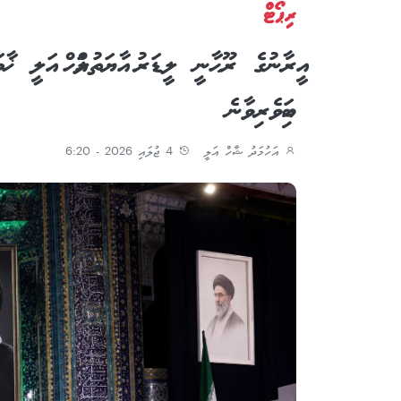
ރިޕޯޓް
ބައިވެރިވާނެ
އަހުމަދު ޝާހް އަލީ
4 ޖުލައި 2026 - 6:20