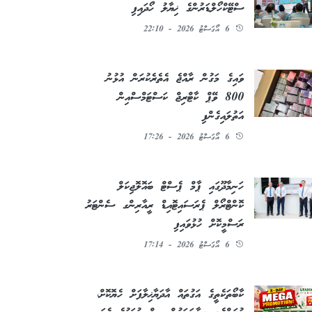
ސްޓޭކްހޯލްޑަރުންގެ ޚިޔާލު ހޯދައިފި
6 އޯގަސްޓު 2026 - 22:10
ވައިގެ މަގުން ރާއްޖެ އެތެރެކުރަން އުޅުނު
800 ވޭޕް ކާޓްރިޖް ކަސްޓަމްސްއިން
އަތުލައިގެންފި
6 އޯގަސްޓު 2026 - 17:26
ހަނިމާދޫގައި ޕާމް ޕެސްޓް ބައޮލޮޖިކަލް
ކޮންޓްރޯލް ޕެރަސައިޓޮއިޑް ރީއާރިންގ ސެންޓަރު
ރަސްމީކޮށް ހުޅުވައިފި
6 އޯގަސްޓު 2026 - 17:14
ކާބޯތަކެތީގެ އަގުތައް އާދަޔާޚިލާފަށް ހެޔޮކޮށް،