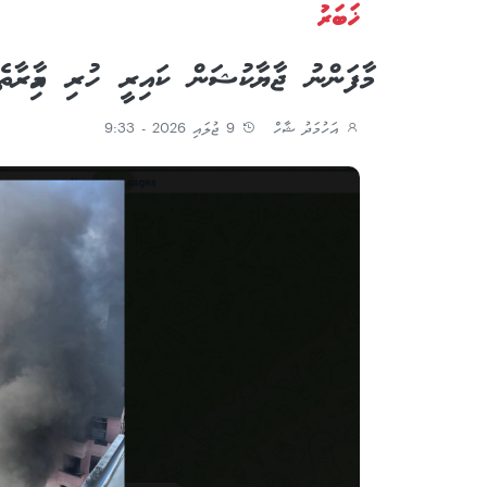
ޚަބަރު
މާފަންނު ޖާޔާކުޝަން ކައިރީ ހުރި އިމާރާތެ
އަހުމަދު ޝާހް
9 ޖުލައި 2026 - 9:33