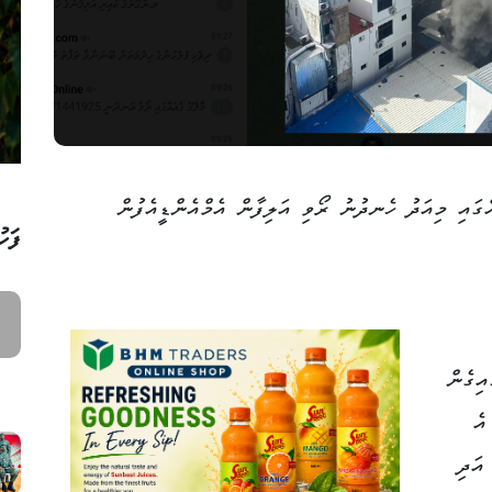
ގައި މިއަދު ހެނދުނު ރޯވި އަލިފާން އެމްއެންޑީއެފުން
ފަހު
އިގެން
އެ
އަދި