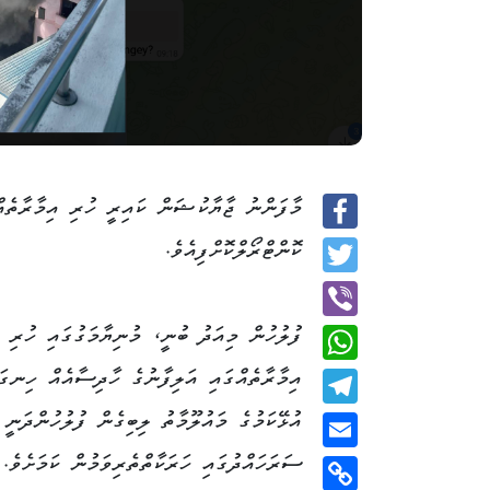
މާފަންނު ޖާޔާކުޝަން ކައިރީ ހުރި އިމާރާތެއް
Facebook
ކޮންޓްރޯލްކޮށްފިއެވެ.
Twitter
ފުލުހުން މިއަދު ބުނީ، މުނިޔާމަގުގައި ހުރި
Viber
އިމާރާތެއްގައި އަލިފާނުގެ ހާދިސާއެއް ހިނގަ
WhatsApp
އުޅޭކަމުގެ މައުލޫމާތު ލިބިގެން ފުލުހުންދަނީ 
Telegram
ސަރަހައްދުގައި ހަރަކާތްތެރިވަމުން ކަމަށެވެ. 
Email