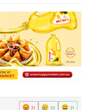
😡
😥
😃
31
33
31