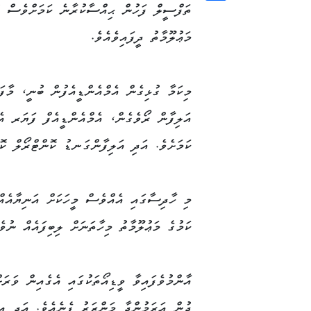
ތަފްސީލް ފަހުން ޙިއްސާކުރާނެ ކަމަށްވެސް ފ
Copy
Link
މަޢުލޫމާތު ދީފައިވެއެވެ.
މިކަމާ ގުޅިގެން އެމްއެންޑީއެފުން ބުނީ، މާފ
އަލިފާން ރޯވެގެން، އެމްއެންޑީއެފް ފަޔަރ އ
ކަމަށެވެ. އަދި އަލިފާންގަނޑު ކޮންޓްރޯލް ކޮށ
މި ހާދިސާގައި އެއްވެސް މީހަކަށް އަނިޔާއެއް
ކަމުގެ މަޢުލޫމާތު މިހާތަނަށް ލިބިފައެއް ނުވެ
އާންމުވެފައިވާ ވީޑިއޯތަކުގައި އެގެއިން ވަރަށ
ދުން އަރަމުންދާ މަންޒަރު ފެނެއެވެ. އަދި އި