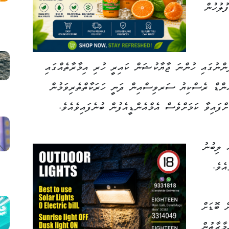
ުލުހުން
ަންނުގައި ހުންނަ ޖާޔާކުޝަން ކައިރީ ހުރި އިމާރާތެއްގައި
ެންޑް ރެސްކިޔު ސަރވިސްއިން ދަނީ ހަރަކާތްތެރިވަމުން
ްފައިވާ ކަމަށްވެސް އެމްއެންޑީއެފުން ބުނެފައިވެއެވެ.
 ލިބުނު
އެވެ.
ް ބޮޑަށް
މާރާތުން