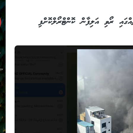
އްގައި ރޯވި އަލިފާން ކޮންޓްރޯލްކޮށްފި