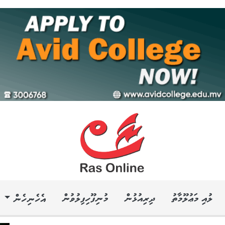
ލުއި މަޢުލޫމާތު
ދިރިއުޅުން
މުނިފޫހިފިލުވުން
އެހެނިހެން