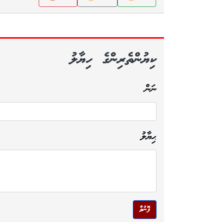
ކިޔުންތެރިންގެ ހިޔާލު
ނަން
ޙިޔާލު
ފޮނުވާ