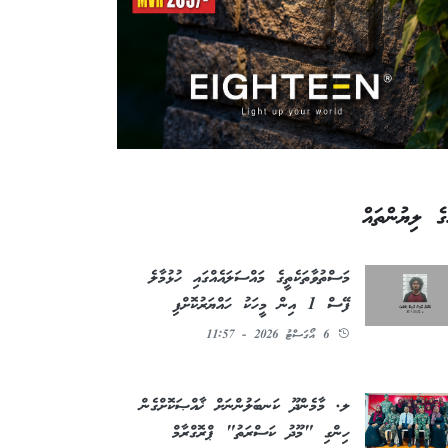
ގެ ލިޔުންތައް
މަސްތުވާތަކެތީގެ މައްސަލައެއްގައި ހުޅުމާލެ
ފޭސް 1 އިން މީހަކު ހައްޔަރުކޮށްފި
6 އޯގަސްޓު 2026 - 11:57
ލ. މާމެންދޫ ކަނބަލުންނަށް ޚާއްޞަކޮށްގެން
ހިންގި "މޫދު ކަސްރަތު" ޕްރޮގްރާމް