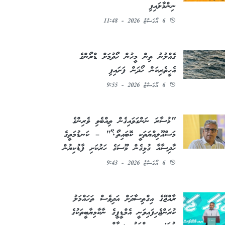
ނިންމާލައިފި
6 އޯގަސްޓު 2026 - 11:48
ގެއްލުނު ތިން މީހުން ހޯދުމަށް ޑްރޯންގެ
އެހީތެރިކަން ހޯދަން ފަށައިފި
6 އޯގަސްޓު 2026 - 9:55
"މުސާރަ ނަންގަވައިގެން ތިއްބެވި ވެރިންގެ
މަސްއޫލިއްޔަތަކީ ކޮބައިތޯ؟" – ކަނޑުމަތީގެ
ހާދިސާއާ ގުޅިގެން މޫސަގެ ހަރުކަށި ފާޑުކިޔުން
6 އޯގަސްޓު 2026 - 9:43
ރާއްޖޭގެ އިގްތިސާދަށް އަދިވެސް ތަހައްމަލު
ކުރަންޖެހިފައިވަނީ އެމްޑީޕީގެ ނާކާމިޔާބީތަކުގެ