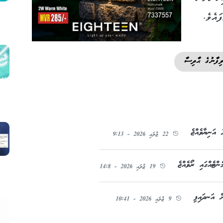
ައެވެ.
ލިފާނުގެ ޙާދިސާ
އަނިޔާވެއްޖެ
22 ޖުލައި 2026 - 9:13
19 ޖުލައި 2026 - 14:8
ް އަނދައިފި
9 ޖުލައި 2026 - 10:41