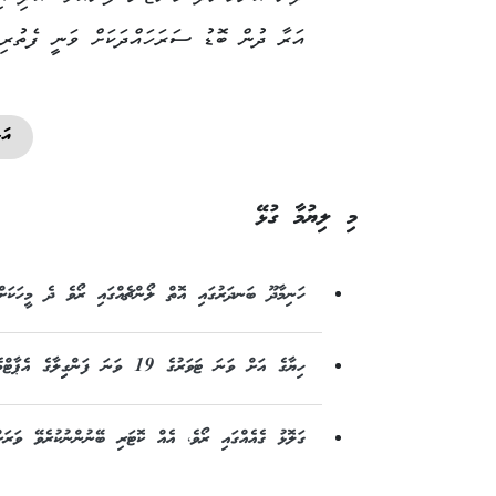
އަރާ ދުން ބޮޑު ސަރަހައްދަކަށް ވަނީ ފެތުރިފ
އަ
މި ލިޔުމާ ގުޅޭ
ހަނިމާދޫ ބަނދަރުގައި އޮތް ލޯންޗެއްގައި ރޯވެ ދެ މީހަކަށް 
ހިޔާގެ އަށް ވަނަ ޓަވަރުގެ 19 ވަނަ ފަންގިިލާގެ އެޕާޓްމެންޓެއްގައި ރޯވެއްޖެ
ގަލޮޅު ގެއެއްގައި ރޯވެ، އެއް ކޮޓަރި ބޭނުންނުކުރެވޭ ވަރަށ