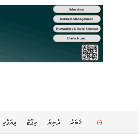
ޚަބަރު
ދުނިޔެ
ރިޕޯޓް
ވިޔަފާރި