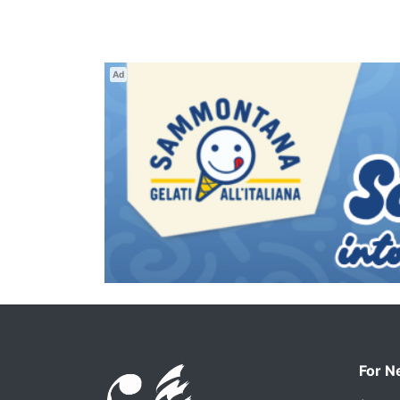
Ad
For N