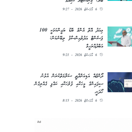
ބުރަ: މިނިސްޓަރު ޝިޔާމް
6 އޯގަސްޓު 2026 - 9:27
މިއަދު އޮތް އެންމެ ބޮޑު ޔަގީންކަމަކީ 100
ޕަސެންޓް އަދުލުއިންސާފު ލިބޭނެކަން:
އަބްދުއްރަހީމް
6 އޯގަސްޓު 2026 - 9:21
ދޯންޏެއް އަޑިއަށްދާތީ ސަލާމަތްކުރަން އުޅުނު
ސިފައިންގެ މީހަކާއި ފުލުހަކާއި ކައްޕި ގެއްލިގެން
ހޯދަނީ
6 އޯގަސްޓު 2026 - 8:15
Ad