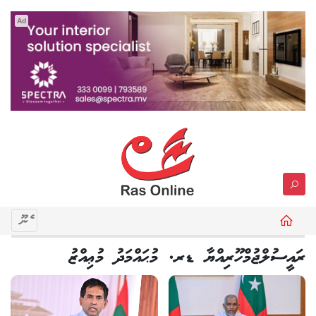
Ad
މެނޫ
ރައީސުލްޖުމްހޫރިއްޔާ ޑރ. މުޙައްމަދު މުޢިއްޒު