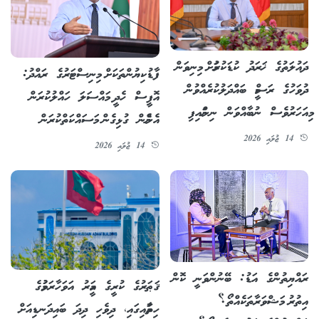
ދައުލަތުގެ ޚަރަދު ކުޑަކުރުމަށް މިނިވަން
ފާޑުކިޔުންތަކަށް މިނިސްޓަރުގެ ރައްދު:
ދުވަހުގެ ރަސްމީ ބައްދަލުކުރެއްވުން
އޮފީސް ހެދީ މައްސަލަ ހައްލުކުރަން
މިއަހަރުވެސް ނުބާއްވަން ނިންމައިފި
އެންމެން ގުޅިގެން މަސައްކަތްކުރަން
14 ޖުލައި 2026
14 ޖުލައި 2026
ރައްޔިތުންގެ އަޑު: ބޭނުންވަނީ ކޮން
ޤަޠަރުގެ ކުރީގެ އަމީރު އަވަހާރަވުމުގެ
އިތުރު މަޝްވަރާތަކެއްތޯ؟
ހިތާމައިގައި، ދިވެހި ދިދަ ބައިދަނޑިއަށް