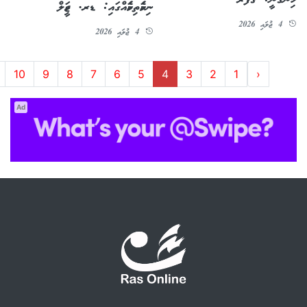
ހިންގަނީ: ގަފޫރު
ނިކަމެތިކަމެއްގައި: ޑރ. ޖަމީލް
4 ޖުލައި 2026
4 ޖުލައި 2026
10
9
8
7
6
5
4
3
2
1
‹
Ad