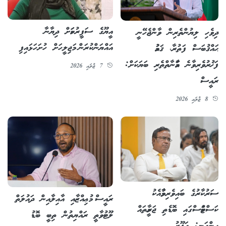
އީޔޫގެ ސަފީރުކަމަށް ދިޔާނާ
ދިވެހި ލިޔުންތެރިން ވާންޖެހޭނީ
އައްޔަންކުރަން މަޖިލީހަށް ހުށަހަޅައިފި
ޙައްޤުބަސް ފަތުރާ، ޤައުމު
ފަޚުރުވެރިވާނެ އަމާނާތްތެރި ބަޔަކަށް:
7 ޖުލައި 2026
ރައީސް
8 ޖުލައި 2026
ސަރުކާރުގެ ބައިވެރިވުމާއެކު
ރައީސް މުޢިއްޒާއި އާއިލާއިން ދައުލަތް
ކަސްޓަމްސްގައި ބޮޑެތި ޖަރީމާތައް
ލޫޓުވާތީ ރައްޔިތުން ތިބީ ބޮޑު