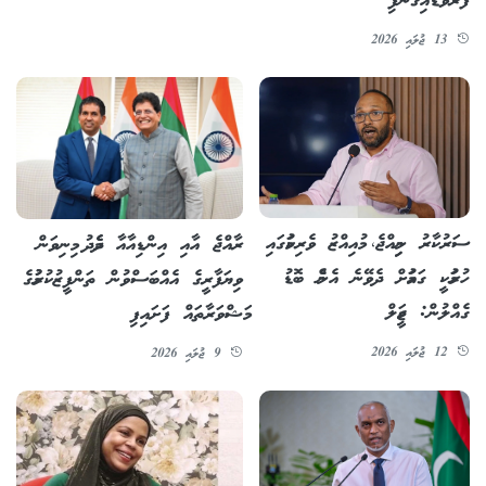
ފުރާވަޑައިގެންފި
13 ޖުލައި 2026
ސަރުކާރު ނިމިއްޖެ، މުއިއްޒު ވެރިކަމުގައި
ރާއްޖެ އާއި އިންޑިއާއާ ދެމެދު މިނިވަން
ހުރުމަކީ ގައުމަށް ދެވޭނެ އެންމެ ބޮޑު
ވިޔަފާރީގެ އެއްބަސްވުން ތަންފީޒުކުރުމުގެ
ގެއްލުން: ޖަމީލް
މަޝްވަރާތައް ފަށައިފި
12 ޖުލައި 2026
9 ޖުލައި 2026