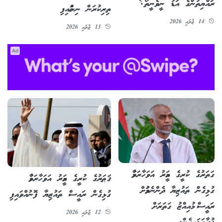
ރައްޔިތުންގެ އަޑު ނީވެނީތޯ؟
ތިރިކުރަން ނިންމައިފި
14 ޖުލައި 2026
13 ޖުލައި 2026
Ad
ގަތަރުގެ ކުރީގެ އަމީރު އަވަހާރަވުމާ
ޤަޠަރުގެ ކުރީގެ އަމީރު އަވަހާރަވުމާ
ގުޅިގެން ތައުޒިޔާ ދެންނެވުމަށް
ގުޅިގެން ރައީސް ތައުޒިޔާ ފޮނުއްވައިފި
ރައީސް މުއިއްޒު ގަތަރަށް
12 ޖުލައި 2026